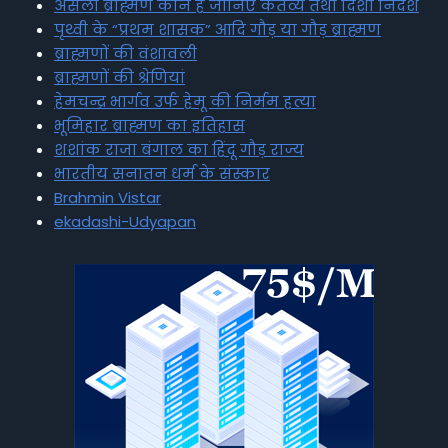
असली ब्राह्मण कौन है जानिए कर्तव्य तथा दिशा निर्देश
पृथ्वी के “प्रथम शासक” आदि गौड़ या गौड़ ब्राह्मण
ब्राह्मणों की वंशावली
ब्राह्मणों की श्रेणियां
हेमचन्द्र भार्गव उर्फ हेमू की निर्मम हत्या
भूमिहार ब्राह्मण का इतिहास
शशांक राजा बंगाल का हिंदू गौड़ राज्य
भारतीय सनातन धर्म के संस्कार
Brahmin Vistar
ekadashi-Udyapan