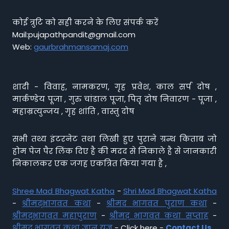
कोई त्रुटि को सही करने के लिए संपर्क करें
Mail:pujapathpandit@gmail.com
Web:
gaurbrahmansamaj.com
शादी - विवाह, नामकरण, गृह प्रवेश, काल सर्प दोष ,
मार्कण्डेय पूजा , गुरु चांडाल पूजा, पितृ दोष निवारण - पूजा ,
महाम्रत्युन्जय , गृह शांति , वास्तु दोष
सभी तथ्य इंटरनेट तथा लिखी हुए पुराने ग्रन्थ किताब जो
होम पेज पैर लिंक दिए है की मदद से निकाले है से जानकारी
निकालकर एक जगह एकत्रित किया गया है ,
Shree Mad Bhagwat Katha
-
Shri Mad Bhagwat Katha
-
श्रीमद्भागवत कथा
-
श्रीमद भागवत पुराण कथा
-
श्रीमद्भागवत महापुराण
-
श्रीमद् भागवत कथा सप्ताह
-
श्रीमद् भागवत कथा ज्ञान यज्ञ
- Click here -
Contact Us