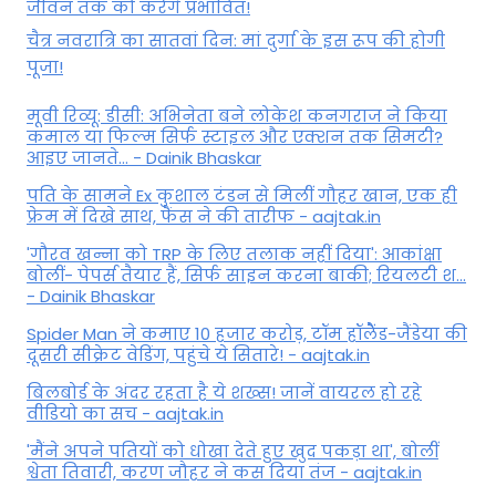
जीवन तक को करेंगे प्रभावित!
चैत्र नवरात्रि का सातवां दिन: मां दुर्गा के इस रूप की होगी
पूजा!
मूवी रिव्यू: डीसी: अभिनेता बने लोकेश कनगराज ने किया
कमाल या फिल्म सिर्फ स्टाइल और एक्शन तक सिमटी?
आइए जानते... - Dainik Bhaskar
पति के सामने Ex कुशाल टंडन से मिलीं गौहर खान, एक ही
फ्रेम में दिखे साथ, फैंस ने की तारीफ - aajtak.in
'गौरव खन्ना को TRP के लिए तलाक नहीं दिया': आकांक्षा
बोलीं- पेपर्स तैयार हैं, सिर्फ साइन करना बाकी; रियलटी श...
- Dainik Bhaskar
Spider Man ने कमाए 10 हजार करोड़, टॉम हॉलैेंड-जैंडेया की
दूसरी सीक्रेट वेडिंग, पहुंचे ये सितारे! - aajtak.in
बिलबोर्ड के अंदर रहता है ये शख्स! जानें वायरल हो रहे
वीडियो का सच - aajtak.in
'मैंने अपने पतियों को धोखा देते हुए खुद पकड़ा था', बोलीं
श्वेता तिवारी, करण जौहर ने कस दिया तंज - aajtak.in