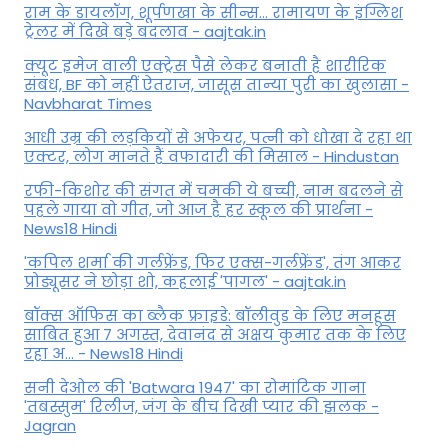
राम के डायलॉग, शूर्पणखा के सीन्स... रामायण के इंग्लिश
ट्रेलर में दिखे बड़े बदलाव - aajtak.in
क्यूट इमेज वाली एक्ट्रेस पैसे लेकर बनाती है शारीरिक
संबंध, BF को नहीं ऐतराज, जासूस तान्‍या पुरी का खुलासा -
Navbharat Times
आधी उम्र की लड़कियों से अफेयर, पत्नी को धोखा दे रहा था
एक्टर, लोग मानते हैं वफादारी की मिसाल - Hindustan
रफी-किशोर की संगत में चमकी ये बच्ची, नाम बदलने से
पहले गाया वो गीत, जो आज है हर स्कूल की प्रार्थना -
News18 Hindi
'कपिल शर्मा की गर्लफ्रेंड, फिर एक्स-गर्लफ्रेंड', तंग आकर
प्रोड्यूसर ने छोड़ा शो, कहलाई 'पागल' - aajtak.in
बॉक्स ऑफिस का ब्लैक फ्राइडे: बॉलीवुड के लिए मनहूस
साबित हुआ 7 अगस्त, देवानंद से अक्षय कुमार तक के लिए
रहा अ... - News18 Hindi
सनी देओल की 'Batwara 1947' का रोमांटिक गाना
'तबस्सुम' रिलीज, जंग के बीच दिखी प्यार की झलक -
Jagran