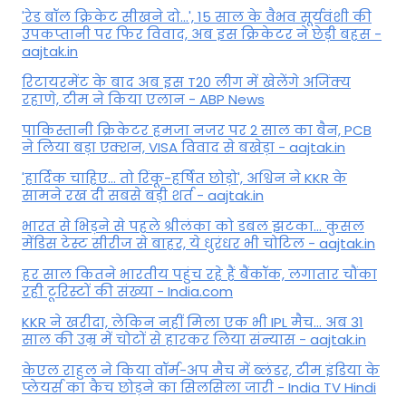
'रेड बॉल क्रिकेट सीखने दो...', 15 साल के वैभव सूर्यवंशी की
उपकप्तानी पर फ‍िर व‍िवाद, अब इस क्रिकेटर ने छेड़ी बहस -
aajtak.in
रिटायरमेंट के बाद अब इस T20 लीग में खेलेंगे अजिंक्य
रहाणे, टीम ने किया एलान - ABP News
पाकिस्तानी क्रिकेटर हमजा नजर पर 2 साल का बैन, PCB
ने ल‍िया बड़ा एक्शन, VISA व‍िवाद से बखेड़ा - aajtak.in
'हार्दिक चाहिए... तो रिंकू-हर्षित छोड़ो', अश्विन ने KKR के
सामने रख दी सबसे बड़ी शर्त - aajtak.in
भारत से भिड़ने से पहले श्रीलंका को डबल झटका... कुसल
मेंडिस टेस्ट सीरीज से बाहर, ये धुरंधर भी चोटिल - aajtak.in
हर साल कितने भारतीय पहुंच रहे हैं बैंकॉक, लगातार चौंका
रही टूरिस्टों की संख्या - India.com
KKR ने खरीदा, लेकिन नहीं मिला एक भी IPL मैच... अब 31
साल की उम्र में चोटों से हारकर लिया संन्यास - aajtak.in
केएल राहुल ने किया वॉर्म-अप मैच में ब्लंडर, टीम इंडिया के
प्लेयर्स का कैच छोड़ने का सिलसिला जारी - India TV Hindi