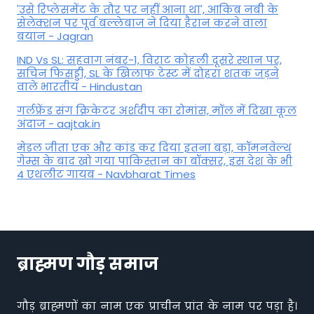
'उसे रिप्लेसमेंट के तौर पर नहीं आना था', आकिब नबी के
सेलेक्शन पर पूर्व बल्लेबाज ने दिया हैरान करने वाला
बयान - Jagran
IND Vs SL: सहवाग नंबर-1, विराट कोहली दूसरे स्थान पर,
सचिन फिसड्डी, SL के खिलाफ टेस्ट में दोहरा शतक जड़ने
वाले भारतीय - Hindustan
गर्लफ्रेंड संग क्रिकेटर अर्शदीप का रोमांस, मॉल में द‍िखा कूल
अंदाज - aajtak.in
मेडल जीता एक और कांड कर दिया इतना बड़ा, कॉमनवेल्थ
गेम्स के बाद खो गया पाकिस्तान का बॉक्सर, इस देश के भी
4 एथलीट गायब - Navbharat Times
ब्राह्मण गौड़ समाज
गौड़ ब्राह्मणों का नाम एक प्राचीन प्रांत के नाम पर पड़ा है।