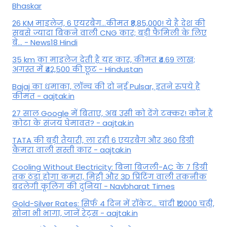
Bhaskar
26 KM माइलेज, 6 एयरबैग...कीमत ₹8,85,000! ये है देश की
सबसे ज्यादा बिकने वाली CNG कार; बड़ी फैमिली के लिए
बे... - News18 Hindi
35 km का माइलेज देती है यह कार, कीमत ₹4.69 लाख;
अगस्त में ₹42,500 की छूट - Hindustan
Bajaj का धमाका, लॉन्च की दो नई Pulsar, इतने रुपये है
कीमत - aajtak.in
27 साल Google में बिताए, अब उसी को देंगे टक्कर! कौन हैं
कोटा के संजय घेमावत? - aajtak.in
TATA की बड़ी तैयारी, ला रही 6 एयरबैग और 360 डिग्री
कैमरा वाली सस्ती कार - aajtak.in
Cooling Without Electricity: बिना बिजली-AC के 7 डिग्री
तक ठंडा होगा कमरा, मिट्टी और 3D प्रिंटिंग वाली तकनीक
बदलेगी कूलिंग की दुनिया - Navbharat Times
Gold-Silver Rates: सिर्फ 4 दिन में रॉकेट... चांदी ₹12000 चढ़ी,
सोना भी भागा, जानें रेट्स - aajtak.in