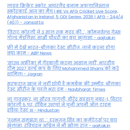
लाइव क्रिकेट स्कोर: आयरलैंड बनाम अफगानिस्तान
स्कोरकार्ड, आज का मैच | IRE Vs AFG Cricket Live Score,
Afghanistan in Ireland, 5 ODI Series, 2026 | AFG - 244/4
(40.1) - Jansatta
'विराट कोहली ने 3 साल तक मदद की...', कॉमनवेल्थ गेम्स
गोल्ड मेडलिस्ट साक्षी चौधरी का बड़ा खुलासा - aajtak.in
फ्री में देखें भारत-श्रीलंका टेस्ट सीरीज, जानें करना होगा
क्या काम - ABP News
'साउथ अफ्रीका में गेंदबाजी करना आसान नहीं', भारतीय
टीम 2027 वर्ल्‍ड कप के लिए Mohammed Shami को करे
शामिल! - Jagran
सरफराज खान ने नहीं छोड़ी है कमबैक की उम्मीद, श्रीलंका
टेस्ट सीरीज के पहले भरा दम - Navbharat Times
ना गावस्कर, ना सौरव गांगुली, वीरेंद्र सहवाग नंबर-1, विराट
कोहली 5 पर, रॉबिन उथप्पा ने चुनी अपनी ऑल टाइम
इंडिया टेस्ट XI - Hindustan
'दुश्मन समझता था...', हरभजन सिंह का कमेंटेटर्स पर बड़ा
खुलासा, रव‍िचंद्रन अश्विन ने भी खोला राज - aajtak.in