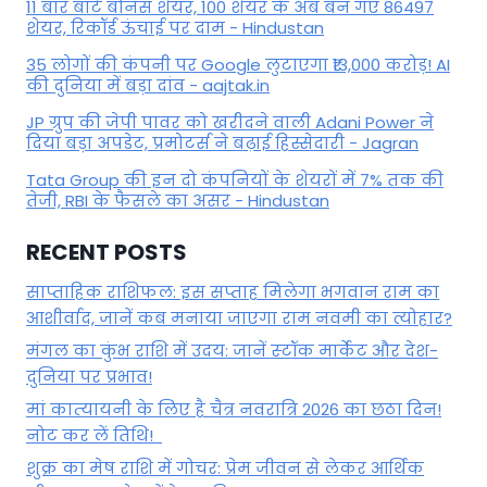
11 बार बांटे बोनस शेयर, 100 शेयर के अब बन गए 86497
शेयर, रिकॉर्ड ऊंचाई पर दाम - Hindustan
35 लोगों की कंपनी पर Google लुटाएगा ₹13,000 करोड़! AI
की दुनिया में बड़ा दांव - aajtak.in
JP ग्रुप की जेपी पावर को खरीदने वाली Adani Power ने
दिया बड़ा अपडेट, प्रमोटर्स ने बढ़ाई हिस्सेदारी - Jagran
Tata Group की इन दो कंपनियों के शेयरों में 7% तक की
तेजी, RBI के फैसले का असर - Hindustan
RECENT POSTS
साप्ताहिक राशिफल: इस सप्ताह मिलेगा भगवान राम का
आशीर्वाद, जानें कब मनाया जाएगा राम नवमी का त्योहार?
मंगल का कुंभ राशि में उदय: जानें स्‍टॉक मार्केट और देश-
दुनिया पर प्रभाव!
मां कात्‍यायनी के लिए है चैत्र नवरात्रि 2026 का छठा दिन!
नोट कर लें तिथि!
शुक्र का मेष राशि में गोचर: प्रेम जीवन से लेकर आर्थिक