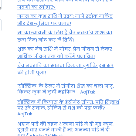
नवमी का त्योहार?
मंगल का कुंभ राशि में उदय: जानें स्‍टॉक मार्केट
और देश-दुनिया पर प्रभाव!
मां कात्‍यायनी के लिए है चैत्र नवरात्रि 2026 का
छठा दिन! नोट कर लें तिथि!
शुक्र का मेष राशि में गोचर: प्रेम जीवन से लेकर
आर्थिक जीवन तक को करेंगे प्रभावित!
चैत्र नवरात्रि का सातवां दिन: मां दुर्गा के इस रूप
की होगी पूजा!
'टॉक्सिक' के ट्रेलर में संजीदा शेख का चला जादू,
किलर लुक ने लूटी महफिल - AajTak
टॉक्सिक में कियारा के इंटीमेट सीन्स, पति सिद्धार्थ
पर उठे सवाल, ट्रोलिंग से यश को पड़ा फर्क? -
AajTak
अहान पांडे की बहन अलाना पांडे ने दी गुड न्यूज,
दूसरी बार बनने वाली हैं मां; अनन्या पांडे ने दी
बधाई - India TV Hindi