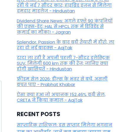
रही ये नई 7 सीटर कार; हाइब्रिड इंजन से मिलेगा
दमदार माइलेज - Hindustan
Dividend Share News: अगले हफ्ते 90 कंपनियों
की एक्स-डेट; HAL से HPCL तक में डिविडेंड से
कमाई का मौका! - Jagran
Splendor, Passion के बाद बड़ी तैयारी में हीरो, ला
रहा दो नई बाइक्स - AajTak
टाटा ला रही है अपनी पहली 7-सीटर इलेक्ट्रिक
SUV, मिलेगी 600 km तक की रेंज; जानिए क्या
होंगी खासियतें - Hindustan
फ्रीडम सेल 2026: डील्स के भंवर से बचें, असली
बचत पाएं - Prabhat Khabar
ऐसा क्या हुआ जो अचानक 152.46% बढ़ी सेल,
CRETA ने किया कमाल - AajTak
RECENT POSTS
साप्ताहिक राशिफल: इस सप्ताह मिलेगा भगवान
राम का आशीर्वाद, जानें कब मनाया जाएगा राम