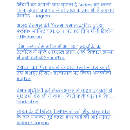
जिंदगी का असली पाठ पढ़ाता है Sridevi का कल्ट
गाना, सुरेश वाडकर ने दी आवाज; आज भी है सबका
फेवरेट - Jagran
अजय देवगन की फिल्म ‘धमाल 4’ हिट हुई या
फ्लॉप? जानिए यहां, OTT पर इस दिन होगी रिलीज
- Hindustan
'ऐसा लगा जैसे मंदिर में आ गया', न्यूयॉर्क के
रेस्टोरेंट में बोले शाहरुख खान, शेफ विकास खन्ना
ने क्या बताया? - AajTak
2 बच्चों का पिता बनने के बाद पत्नी से तलाक ले
रहा मशहूर सिंगर? इंस्टाग्राम पर किया अनफॉलो -
AajTak
वैभव सूर्यवंशी को लेकर भारत से बाहर हर कोई ये
पूछ रहा, ब्रेट ली ने कहा- किसे फर्क पड़ता है कि… -
Hindustan
भारत के दो खिलाड़ी आपस में लड़े, मैच खत्म होने
के बाद जमकर हुई बहस, हाथापाई की आई नौबत-
Video - Jagran