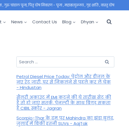
 गुरु चांडाल पूजा, पितृ दोष निवारण - पूजा , महाम्रत्युन्जय , गृह शांति , वास्तु दोष
t
News
Contact Us
Blog
Dhyan
Search
for:
Petrol Diesel Price Today: पेट्रोल और डीजल के
नए रेट जारी, घर से निकलने से पहले कर लें चेक
- Hindustan
सैलरी अकाउंट में EMI कटने की ये तारीख सेट की
है तो हो जाएं सतर्क, पेनल्टी के साथ बिगड़ सकता
है CIBIL स्कोर - Jagran
Scorpio-Thar के दम पर Mahindra का झंडा बुलंद,
जुलाई में बिकीं इतनी SUVs - AajTak