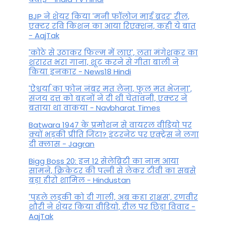
BJP ने शेयर किया 'मनी फॉलोज माई ब्रदर' रील,
एक्टर रवि किशन का आया रिएक्शन, कही ये बात
- AajTak
'कोठे से उठाकर फिल्म में लाए', लता मंगेशकर का
शरारत भरा गाना, शूट करने से गीता बाली ने
किया इनकार - News18 Hindi
'ऐश्वर्या का फोन नंबर मत लेना, फूल मत भेजना',
संजय दत्त को बहनों ने दी थी चेतावनी, एक्टर ने
बताया था वाकया - Navbharat Times
Batwara 1947 के प्रमोशन से वायरल वीडियो पर
क्यों भड़की प्रीति जिंटा? इंटरनेट पर एक्ट्रेस ने लगा
दी क्लास - Jagran
Bigg Boss 20: इन 12 सेलेब्रिटी का नाम आया
सामने, क्रिकेटर की पत्नी से लेकर टीवी का सबसे
बड़ा हीरो शामिल - Hindustan
'पहले लड़की को दी गाली, अब कहा राक्षस', रणवीर
शौरी ने शेयर किया वीडियो, रील पर छिड़ा विवाद -
AajTak