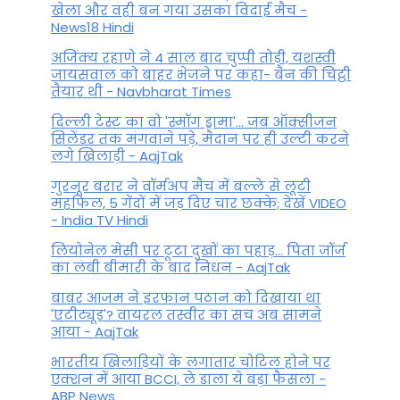
खेला और वही बन गया उसका विदाई मैच -
News18 Hindi
अजिंक्य रहाणे ने 4 साल बाद चुप्पी तोड़ी, यशस्वी
जायसवाल को बाहर भेजने पर कहा- बैन की चिट्ठी
तैयार थी - Navbharat Times
दिल्ली टेस्ट का वो 'स्मॉग ड्रामा'... जब ऑक्सीजन
सिलेंडर तक मंगवाने पड़े, मैदान पर ही उल्टी करने
लगे खिलाड़ी - AajTak
गुरनूर बरार ने वॉर्मअप मैच में बल्ले से लूटी
महफिल, 5 गेंदों में जड़ दिए चार छक्के; देखें VIDEO
- India TV Hindi
लियोनेल मेसी पर टूटा दुखों का पहाड़... पिता जॉर्ज
का लंबी बीमारी के बाद निधन - AajTak
बाबर आजम ने इरफान पठान को दिखाया था
'एटीट्यूड'? वायरल तस्वीर का सच अब सामने
आया - AajTak
भारतीय खिलाड़ियों के लगातार चोटिल होने पर
एक्शन में आया BCCI, ले डाला ये बड़ा फैसला -
ABP News