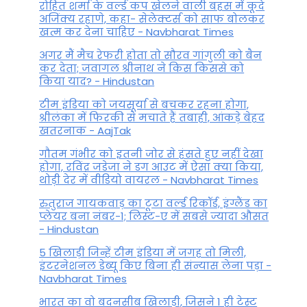
रोहित शर्मा के वर्ल्ड कप खेलने वाली बहस में कूदे
अजिंक्य रहाणे, कहा- सेलेक्टर्स को साफ बोलकर
खत्म कर देना चाहिए - Navbharat Times
अगर मैं मैच रेफरी होता तो सौरव गांगुली को बैन
कर देता; जवागल श्रीनाथ ने किस किससे को
किया याद? - Hindustan
टीम इंडिया को जयसूर्या से बचकर रहना होगा,
श्रीलंका में फिरकी से मचाते हैं तबाही, आंकड़े बेहद
खतरनाक - AajTak
गौतम गंभीर को इतनी जोर से हंसते हुए नहीं देखा
होगा, रविंद्र जडेजा ने डग आउट में ऐसा क्या किया,
थोड़ी देर में वीडियो वायरल - Navbharat Times
रुतुराज गायकवाड़ का टूटा वर्ल्ड रिकॉर्ड, इंग्लैंड का
प्लेयर बना नंबर-1; लिस्ट-ए में सबसे ज्यादा औसत
- Hindustan
5 खिलाड़ी जिन्हें टीम इंडिया में जगह तो मिली,
इंटरनेशनल डेब्यू किए बिना ही संन्यास लेना पड़ा -
Navbharat Times
भारत का वो बदनसीब खिलाड़ी, जिसने 1 ही टेस्ट