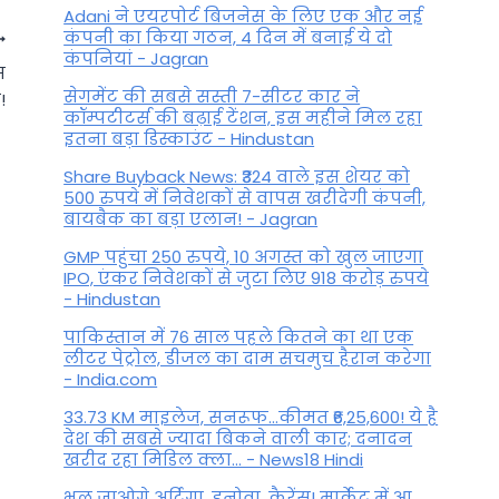
Adani ने एयरपोर्ट बिजनेस के लिए एक और नई
कंपनी का किया गठन, 4 दिन में बनाई ये दो
कंपनियां - Jagran
स
सेगमेंट की सबसे सस्ती 7-सीटर कार ने
!
कॉम्पटीटर्स की बढ़ाई टेंशन, इस महीने मिल रहा
इतना बड़ा डिस्काउंट - Hindustan
Share Buyback News: ₹324 वाले इस शेयर को
500 रुपये में निवेशकों से वापस खरीदेगी कंपनी,
बायबैक का बड़ा एलान! - Jagran
GMP पहुंचा 250 रुपये, 10 अगस्त को खुल जाएगा
IPO, एंकर निवेशकों से जुटा लिए 918 करोड़ रुपये
- Hindustan
Love Rashifal 27 September
पाकिस्तान में 76 साल पहले कितने का था एक
लीटर पेट्रोल, डीजल का दाम सचमुच हैरान करेगा
2022: लव पार्टनर से नाराजगी हो
- India.com
सकती है, प्रेमी कहीं घुमाने ले जा
33.73 KM माइलेज, सनरूफ...कीमत ₹6,25,600! ये है
सकता है
देश की सबसे ज्यादा बिकने वाली कार; दनादन
खरीद रहा मिडिल क्ला... - News18 Hindi
By
November 26, 2022
भूल जाओगे अर्टिगा, इनोवा, कैरेंस! मार्केट में आ