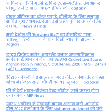
'कपिल शर्मा की गर्लफ्रेंड, फिर एक्स-गर्लफ्रेंड', तंग आकर
प्रोड्यूसर ने छोड़ा शो, कहलाई 'पागल' - aajtak.in
बॉक्स ऑफिस का ब्लैक फ्राइडे: बॉलीवुड के लिए मनहूस
साबित हुआ 7 अगस्त, देवानंद से अक्षय कुमार तक के लिए
रहा अ... - News18 Hindi
सनी देओल की 'Batwara 1947' का रोमांटिक गाना
'तबस्सुम' रिलीज, जंग के बीच दिखी प्यार की झलक -
Jagran
लाइव क्रिकेट स्कोर: आयरलैंड बनाम अफगानिस्तान
स्कोरकार्ड, आज का मैच | IRE Vs AFG Cricket Live Score,
Afghanistan in Ireland, 5 ODI Series, 2026 | AFG - 244/4
(40.1) - Jansatta
'विराट कोहली ने 3 साल तक मदद की...', कॉमनवेल्थ गेम्स
गोल्ड मेडलिस्ट साक्षी चौधरी का बड़ा खुलासा - aajtak.in
फ्री में देखें भारत-श्रीलंका टेस्ट सीरीज, जानें करना होगा
क्या काम - ABP News
'साउथ अफ्रीका में गेंदबाजी करना आसान नहीं', भारतीय
टीम 2027 वर्ल्‍ड कप के लिए Mohammed Shami को करे