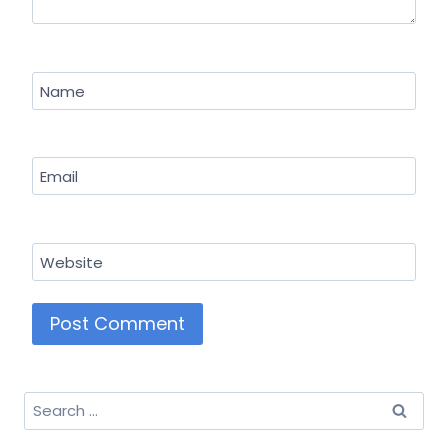
Name
Email
Website
Search
for: