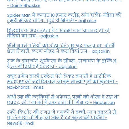
- Dainik Bhaskar
Spider Man ने कमाए 10 हजार करोड़, टॉम हॉलैेंड-जैंडेया की
दूसरी सीक्रेट वेडिंग, पहुंचे ये सितारे! - aajtak.in
बिलबोर्ड के अंदर रहता है ये शख्स! जानें वायरल हो रहे
वीडियो का सच - aajtak.in
'मैंने अपने पतियों को धोखा देते हुए खुद पकड़ा था', बोलीं
श्वेता तिवारी, करण जौहर ने कस दिया तंज - aajtak.in
राम के डायलॉग, शूर्पणखा के सीन्स... रामायण के इंग्लिश
ट्रेलर में दिखे बड़े बदलाव - aajtak.in
क्यूट इमेज वाली एक्ट्रेस पैसे लेकर बनाती है शारीरिक
संबंध, BF को नहीं ऐतराज, जासूस तान्‍या पुरी का खुलासा -
Navbharat Times
आधी उम्र की लड़कियों से अफेयर, पत्नी को धोखा दे रहा था
एक्टर, लोग मानते हैं वफादारी की मिसाल - Hindustan
रफी-किशोर की संगत में चमकी ये बच्ची, नाम बदलने से
पहले गाया वो गीत, जो आज है हर स्कूल की प्रार्थना -
News18 Hindi