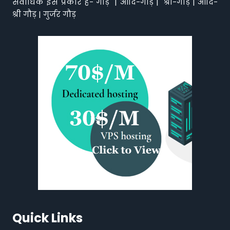
सर्वाधिक इस प्रकार हैं- गौड़ | आदि-गौड़ | श्री-गौड़ | आदि-
श्री गौड़ | गुर्जर गौड़
Quick Links