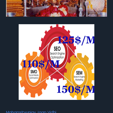
Mahamrityunjay Jaap Vidhi