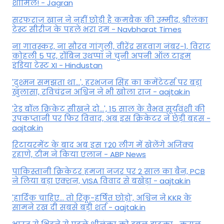
शामिल! - Jagran
सरफराज खान ने नहीं छोड़ी है कमबैक की उम्मीद, श्रीलंका
टेस्ट सीरीज के पहले भरा दम - Navbharat Times
ना गावस्कर, ना सौरव गांगुली, वीरेंद्र सहवाग नंबर-1, विराट
कोहली 5 पर, रॉबिन उथप्पा ने चुनी अपनी ऑल टाइम
इंडिया टेस्ट XI - Hindustan
'दुश्मन समझता था...', हरभजन सिंह का कमेंटेटर्स पर बड़ा
खुलासा, रव‍िचंद्रन अश्विन ने भी खोला राज - aajtak.in
'रेड बॉल क्रिकेट सीखने दो...', 15 साल के वैभव सूर्यवंशी की
उपकप्तानी पर फ‍िर व‍िवाद, अब इस क्रिकेटर ने छेड़ी बहस -
aajtak.in
रिटायरमेंट के बाद अब इस T20 लीग में खेलेंगे अजिंक्य
रहाणे, टीम ने किया एलान - ABP News
पाकिस्तानी क्रिकेटर हमजा नजर पर 2 साल का बैन, PCB
ने ल‍िया बड़ा एक्शन, VISA व‍िवाद से बखेड़ा - aajtak.in
'हार्दिक चाहिए... तो रिंकू-हर्षित छोड़ो', अश्विन ने KKR के
सामने रख दी सबसे बड़ी शर्त - aajtak.in