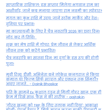
साप्ताहिक राशिफल: इस सप्ताह मिलेगा भगवान राम का
आशीर्वाद, जानें कब मनाया जाएगा राम नवमी का त्योहार?
मंगल का कुंभ राशि में उदय: जानें स्‍टॉक मार्केट और देश-
दुनिया पर प्रभाव!
मां कात्‍यायनी के लिए है चैत्र नवरात्रि 2026 का छठा दिन!
नोट कर लें तिथि!
शुक्र का मेष राशि में गोचर: प्रेम जीवन से लेकर आर्थिक
जीवन तक को करेंगे प्रभावित!
चैत्र नवरात्रि का सातवां दिन: मां दुर्गा के इस रूप की होगी
पूजा!
मूवी रिव्यू: डीसी: अभिनेता बने लोकेश कनगराज ने किया
कमाल या फिल्म सिर्फ स्टाइल और एक्शन तक सिमटी?
आइए जानते... - Dainik Bhaskar
पति के सामने Ex कुशाल टंडन से मिलीं गौहर खान, एक ही
फ्रेम में दिखे साथ, फैंस ने की तारीफ - aajtak.in
'गौरव खन्ना को TRP के लिए तलाक नहीं दिया': आकांक्षा
बोलीं- पेपर्स तैयार हैं, सिर्फ साइन करना बाकी; रियलटी श...