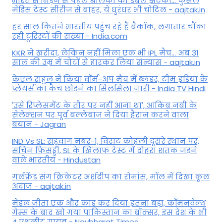
भारत से भिड़ने से पहले श्रीलंका को डबल झटका... कुसल
मेंडिस टेस्ट सीरीज से बाहर, ये धुरंधर भी चोटिल - aajtak.in
हर साल कितने भारतीय पहुंच रहे हैं बैंकॉक, लगातार चौंका
रही टूरिस्टों की संख्या - India.com
KKR ने खरीदा, लेकिन नहीं मिला एक भी IPL मैच... अब 31
साल की उम्र में चोटों से हारकर लिया संन्यास - aajtak.in
केएल राहुल ने किया वॉर्म-अप मैच में ब्लंडर, टीम इंडिया के
प्लेयर्स का कैच छोड़ने का सिलसिला जारी - India TV Hindi
'उसे रिप्लेसमेंट के तौर पर नहीं आना था', आकिब नबी के
सेलेक्शन पर पूर्व बल्लेबाज ने दिया हैरान करने वाला
बयान - Jagran
IND Vs SL: सहवाग नंबर-1, विराट कोहली दूसरे स्थान पर,
सचिन फिसड्डी, SL के खिलाफ टेस्ट में दोहरा शतक जड़ने
वाले भारतीय - Hindustan
गर्लफ्रेंड संग क्रिकेटर अर्शदीप का रोमांस, मॉल में द‍िखा कूल
अंदाज - aajtak.in
मेडल जीता एक और कांड कर दिया इतना बड़ा, कॉमनवेल्थ
गेम्स के बाद खो गया पाकिस्तान का बॉक्सर, इस देश के भी
4 एथलीट गायब - Navbharat Times