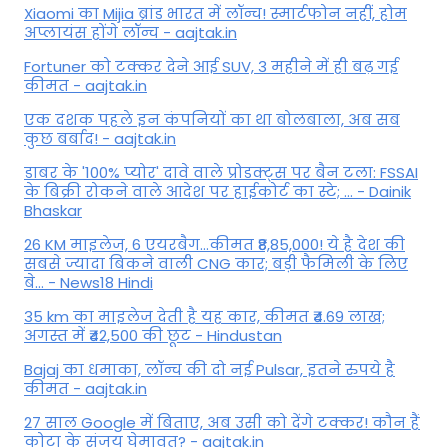
Xiaomi का Mijia ब्रांड भारत में लॉन्च! स्मार्टफोन नहीं, होम
अप्लायंस होंगे लॉन्च - aajtak.in
Fortuner को टक्कर देने आई SUV, 3 महीने में ही बढ़ गई
कीमत - aajtak.in
एक दशक पहले इन कंपनियों का था बोलबाला, अब सब
कुछ बर्बाद! - aajtak.in
डाबर के '100% प्योर' दावे वाले प्रोडक्ट्स पर बैन टला: FSSAI
के बिक्री रोकने वाले आदेश पर हाईकोर्ट का स्टे; ... - Dainik
Bhaskar
26 KM माइलेज, 6 एयरबैग...कीमत ₹8,85,000! ये है देश की
सबसे ज्यादा बिकने वाली CNG कार; बड़ी फैमिली के लिए
बे... - News18 Hindi
35 km का माइलेज देती है यह कार, कीमत ₹4.69 लाख;
अगस्त में ₹42,500 की छूट - Hindustan
Bajaj का धमाका, लॉन्च की दो नई Pulsar, इतने रुपये है
कीमत - aajtak.in
27 साल Google में बिताए, अब उसी को देंगे टक्कर! कौन हैं
कोटा के संजय घेमावत? - aajtak.in