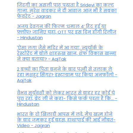
जिंदगी का असली पाठ पढ़ाता है Sridevi का कल्ट
गाना, सुरेश वाडकर ने दी आवाज; आज भी है सबका
फेवरेट - Jagran
अजय देवगन की फिल्म ‘धमाल 4’ हिट हुई या
फ्लॉप? जानिए यहां, OTT पर इस दिन होगी रिलीज
- Hindustan
'ऐसा लगा जैसे मंदिर में आ गया', न्यूयॉर्क के
रेस्टोरेंट में बोले शाहरुख खान, शेफ विकास खन्ना
ने क्या बताया? - AajTak
2 बच्चों का पिता बनने के बाद पत्नी से तलाक ले
रहा मशहूर सिंगर? इंस्टाग्राम पर किया अनफॉलो -
AajTak
वैभव सूर्यवंशी को लेकर भारत से बाहर हर कोई ये
पूछ रहा, ब्रेट ली ने कहा- किसे फर्क पड़ता है कि… -
Hindustan
भारत के दो खिलाड़ी आपस में लड़े, मैच खत्म होने
के बाद जमकर हुई बहस, हाथापाई की आई नौबत-
Video - Jagran