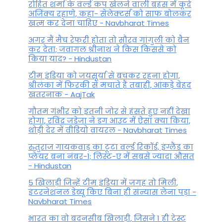
रोहित शर्मा के वर्ल्ड कप खेलने वाली बहस में कूदे
अजिंक्य रहाणे, कहा- सेलेक्टर्स को साफ बोलकर
खत्म कर देना चाहिए - Navbharat Times
अगर मैं मैच रेफरी होता तो सौरव गांगुली को बैन
कर देता; जवागल श्रीनाथ ने किस किससे को
किया याद? - Hindustan
टीम इंडिया को जयसूर्या से बचकर रहना होगा,
श्रीलंका में फिरकी से मचाते हैं तबाही, आंकड़े बेहद
खतरनाक - AajTak
गौतम गंभीर को इतनी जोर से हंसते हुए नहीं देखा
होगा, रविंद्र जडेजा ने डग आउट में ऐसा क्या किया,
थोड़ी देर में वीडियो वायरल - Navbharat Times
रुतुराज गायकवाड़ का टूटा वर्ल्ड रिकॉर्ड, इंग्लैंड का
प्लेयर बना नंबर-1; लिस्ट-ए में सबसे ज्यादा औसत
- Hindustan
5 खिलाड़ी जिन्हें टीम इंडिया में जगह तो मिली,
इंटरनेशनल डेब्यू किए बिना ही संन्यास लेना पड़ा -
Navbharat Times
भारत का वो बदनसीब खिलाड़ी, जिसने 1 ही टेस्ट