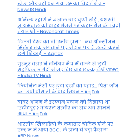
खेला और वही बन गया उसका विदाई मैच -
News18 Hindi
अजिंक्य रहाणे ने 4 साल बाद चुप्पी तोड़ी, यशस्वी
जायसवाल को बाहर भेजने पर कहा- बैन की चिट्ठी
तैयार थी - Navbharat Times
दिल्ली टेस्ट का वो 'स्मॉग ड्रामा'... जब ऑक्सीजन
सिलेंडर तक मंगवाने पड़े, मैदान पर ही उल्टी करने
लगे खिलाड़ी - AajTak
गुरनूर बरार ने वॉर्मअप मैच में बल्ले से लूटी
महफिल, 5 गेंदों में जड़ दिए चार छक्के; देखें VIDEO
- India TV Hindi
लियोनेल मेसी पर टूटा दुखों का पहाड़... पिता जॉर्ज
का लंबी बीमारी के बाद निधन - AajTak
बाबर आजम ने इरफान पठान को दिखाया था
'एटीट्यूड'? वायरल तस्वीर का सच अब सामने
आया - AajTak
भारतीय खिलाड़ियों के लगातार चोटिल होने पर
एक्शन में आया BCCI, ले डाला ये बड़ा फैसला -
ABP News