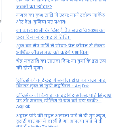
नवमी का त्योहार?
मंगल का कुंभ राशि में उदय: जानें स्‍टॉक मार्केट
और देश-दुनिया पर प्रभाव!
मां कात्‍यायनी के लिए है चैत्र नवरात्रि 2026 का
छठा दिन! नोट कर लें तिथि!
शुक्र का मेष राशि में गोचर: प्रेम जीवन से लेकर
आर्थिक जीवन तक को करेंगे प्रभावित!
चैत्र नवरात्रि का सातवां दिन: मां दुर्गा के इस रूप
की होगी पूजा!
'टॉक्सिक' के ट्रेलर में संजीदा शेख का चला जादू,
किलर लुक ने लूटी महफिल - AajTak
टॉक्सिक में कियारा के इंटीमेट सीन्स, पति सिद्धार्थ
पर उठे सवाल, ट्रोलिंग से यश को पड़ा फर्क? -
AajTak
अहान पांडे की बहन अलाना पांडे ने दी गुड न्यूज,
दूसरी बार बनने वाली हैं मां; अनन्या पांडे ने दी
बधाई - India TV Hindi