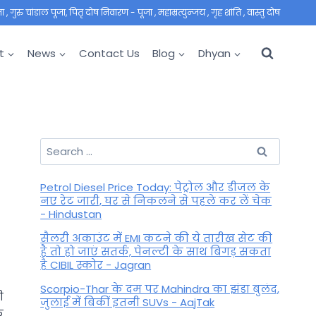
 गुरु चांडाल पूजा, पितृ दोष निवारण - पूजा , महाम्रत्युन्जय , गृह शांति , वास्तु दोष
t
News
Contact Us
Blog
Dhyan
Search
for:
Petrol Diesel Price Today: पेट्रोल और डीजल के
नए रेट जारी, घर से निकलने से पहले कर लें चेक
- Hindustan
सैलरी अकाउंट में EMI कटने की ये तारीख सेट की
है तो हो जाएं सतर्क, पेनल्टी के साथ बिगड़ सकता
है CIBIL स्कोर - Jagran
Scorpio-Thar के दम पर Mahindra का झंडा बुलंद,
ी
जुलाई में बिकीं इतनी SUVs - AajTak
े