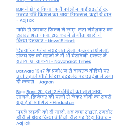
BJP ने शेयर किया 'मनी फॉलोज माई ब्रदर' रील,
एक्टर रवि किशन का आया रिएक्शन, कही ये बात
- AajTak
'कोठे से उठाकर फिल्म में लाए', लता मंगेशकर का
शरारत भरा गाना, शूट करने से गीता बाली ने
किया इनकार - News18 Hindi
'ऐश्वर्या का फोन नंबर मत लेना, फूल मत भेजना',
संजय दत्त को बहनों ने दी थी चेतावनी, एक्टर ने
बताया था वाकया - Navbharat Times
Batwara 1947 के प्रमोशन से वायरल वीडियो पर
क्यों भड़की प्रीति जिंटा? इंटरनेट पर एक्ट्रेस ने लगा
दी क्लास - Jagran
Bigg Boss 20: इन 12 सेलेब्रिटी का नाम आया
सामने, क्रिकेटर की पत्नी से लेकर टीवी का सबसे
बड़ा हीरो शामिल - Hindustan
'पहले लड़की को दी गाली, अब कहा राक्षस', रणवीर
शौरी ने शेयर किया वीडियो, रील पर छिड़ा विवाद -
AajTak