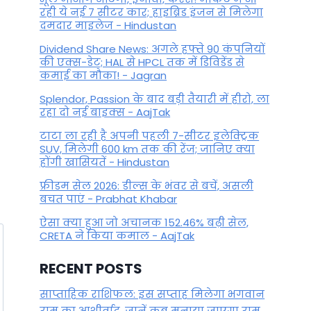
रही ये नई 7 सीटर कार; हाइब्रिड इंजन से मिलेगा
By
September 13, 2023
दमदार माइलेज - Hindustan
Dividend Share News: अगले हफ्ते 90 कंपनियों
की एक्स-डेट; HAL से HPCL तक में डिविडेंड से
कमाई का मौका! - Jagran
Splendor, Passion के बाद बड़ी तैयारी में हीरो, ला
रहा दो नई बाइक्स - AajTak
टाटा ला रही है अपनी पहली 7-सीटर इलेक्ट्रिक
SUV, मिलेगी 600 km तक की रेंज; जानिए क्या
होंगी खासियतें - Hindustan
फ्रीडम सेल 2026: डील्स के भंवर से बचें, असली
बचत पाएं - Prabhat Khabar
ऐसा क्या हुआ जो अचानक 152.46% बढ़ी सेल,
CRETA ने किया कमाल - AajTak
RECENT POSTS
साप्ताहिक राशिफल: इस सप्ताह मिलेगा भगवान
राम का आशीर्वाद, जानें कब मनाया जाएगा राम