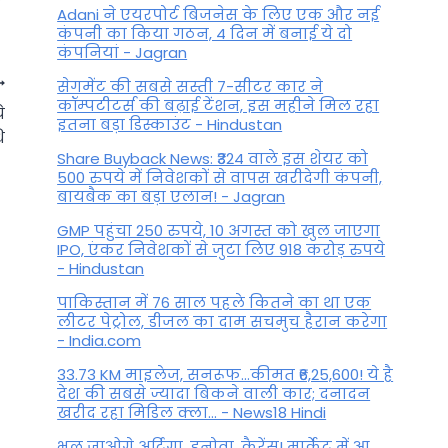
Adani ने एयरपोर्ट बिजनेस के लिए एक और नई
कंपनी का किया गठन, 4 दिन में बनाई ये दो
कंपनियां - Jagran
सेगमेंट की सबसे सस्ती 7-सीटर कार ने
कॉम्पटीटर्स की बढ़ाई टेंशन, इस महीने मिल रहा
े
इतना बड़ा डिस्काउंट - Hindustan
ि
Share Buyback News: ₹324 वाले इस शेयर को
500 रुपये में निवेशकों से वापस खरीदेगी कंपनी,
बायबैक का बड़ा एलान! - Jagran
GMP पहुंचा 250 रुपये, 10 अगस्त को खुल जाएगा
IPO, एंकर निवेशकों से जुटा लिए 918 करोड़ रुपये
- Hindustan
पाकिस्तान में 76 साल पहले कितने का था एक
लीटर पेट्रोल, डीजल का दाम सचमुच हैरान करेगा
- India.com
Chanakya Niti: जीवन में मुसीबत
33.73 KM माइलेज, सनरूफ...कीमत ₹6,25,600! ये है
से बचना है तो इस चीज का कभी
देश की सबसे ज्यादा बिकने वाली कार; दनादन
दुरुपयोग मत करना, जानें आचार्य
खरीद रहा मिडिल क्ला... - News18 Hindi
चाणक्य की सीख
भूल जाओगे अर्टिगा, इनोवा, कैरेंस! मार्केट में आ