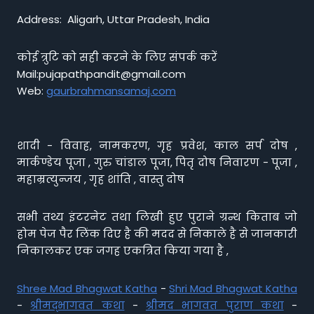
Address: Aligarh, Uttar Pradesh, India
कोई त्रुटि को सही करने के लिए संपर्क करें
Mail:pujapathpandit@gmail.com
Web:
gaurbrahmansamaj.com
शादी - विवाह, नामकरण, गृह प्रवेश, काल सर्प दोष ,
मार्कण्डेय पूजा , गुरु चांडाल पूजा, पितृ दोष निवारण - पूजा ,
महाम्रत्युन्जय , गृह शांति , वास्तु दोष
सभी तथ्य इंटरनेट तथा लिखी हुए पुराने ग्रन्थ किताब जो
होम पेज पैर लिंक दिए है की मदद से निकाले है से जानकारी
निकालकर एक जगह एकत्रित किया गया है ,
Shree Mad Bhagwat Katha
-
Shri Mad Bhagwat Katha
-
श्रीमद्भागवत कथा
-
श्रीमद भागवत पुराण कथा
-