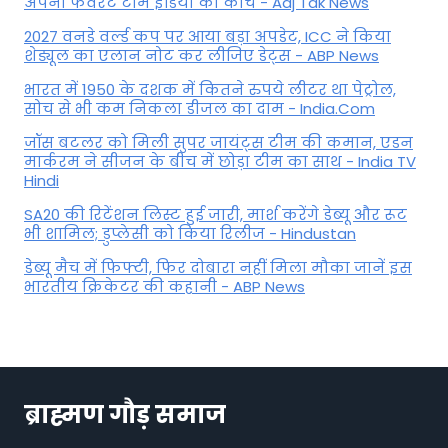
अपना फेवरेट टीम इंड‍िया का कोच - Aaj Tak News
2027 वनडे वर्ल्ड कप पर आया बड़ा अपडेट, ICC ने किया
शेड्यूल का एलान नोट कर लीजिए डेट्स - ABP News
भारत में 1950 के दशक में कितने रुपये लीटर था पेट्रोल,
सोच से भी कम निकला डीजल का दाम - India.Com
जॉस बटलर को मिली सुपर जायंट्स टीम की कमान, एडन
मार्करम ने सीजन के बीच में छोड़ा टीम का साथ - India TV
Hindi
SA20 की रिटेंशन लिस्ट हुई जारी, मार्श करेंगे डेब्यू और रूट
भी शामिल; डुप्लेसी को किया रिलीज - Hindustan
डेब्यू मैच में फिफ्टी, फिर दोबारा नहीं मिला मौका जानें इस
भारतीय क्रिकेटर की कहानी - ABP News
ब्राह्मण गौड़ समाज