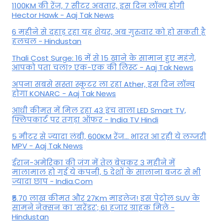
1100KM की रेंज, 7 सीटर अवतार, इस दिन लॉन्च होगी
Hector Hawk - Aaj Tak News
6 महीने से दहाड़ रहा यह शेयर, अब गुरुवार को हो सकती है
हलचल - Hindustan
Thali Cost Surge: 16 में से 15 खाने के सामान हुए महंगे,
आपको पता चला? एक-एक की लिस्ट - Aaj Tak News
अपना सबसे सस्ता स्कूटर ला रहा Ather, इस दिन लॉन्च
होगा KONARC - Aaj Tak News
आधी कीमत में मिल रहा 43 इंच वाला LED Smart TV,
फ्लिपकार्ट पर तगड़ा ऑफर - India TV Hindi
5 मीटर से ज्यादा लंबी, 600KM रेंज... भारत आ रही ये लग्जरी
MPV - Aaj Tak News
ईरान-अमेरिका की जंग में तेल बेचकर 3 महीने में
मालामाल हो गई ये कंपनी, 5 देशों के सालाना बजट से भी
ज्यादा छाप - India.Com
₹5.70 लाख कीमत और 27Km माइलेज! इस पेट्रोल SUV के
सामने नेक्सन का 'सरेंडर'; 61 हजार ग्राहक मिले -
Hindustan