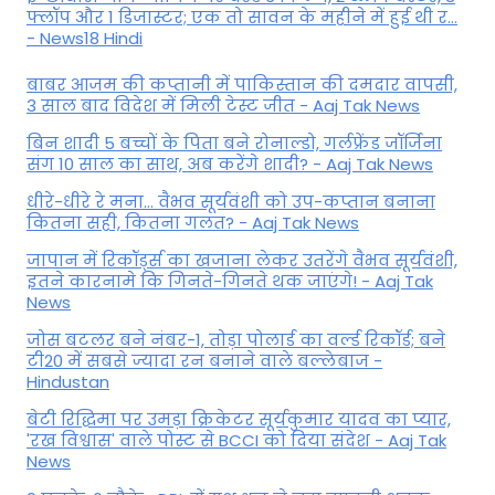
फ्लॉप और 1 डिजास्टर; एक तो सावन के महीने में हुई थी र...
- News18 Hindi
बाबर आजम की कप्तानी में पाकिस्तान की दमदार वापसी,
3 साल बाद विदेश में मिली टेस्ट जीत - Aaj Tak News
बिन शादी 5 बच्चों के पिता बने रोनाल्डो, गर्लफ्रेंड जॉर्जिना
संग 10 साल का साथ, अब करेंगे शादी? - Aaj Tak News
धीरे-धीरे रे मना… वैभव सूर्यवंशी को उप-कप्तान बनाना
कितना सही, कितना गलत? - Aaj Tak News
जापान में रिकॉर्ड्स का खजाना लेकर उतरेंगे वैभव सूर्यवंशी,
इतने कारनामे कि गिनते-गिनते थक जाएंगे! - Aaj Tak
News
जोस बटलर बने नंबर-1, तोड़ा पोलार्ड का वर्ल्ड रिकॉर्ड; बने
टी20 में सबसे ज्यादा रन बनाने वाले बल्लेबाज -
Hindustan
बेटी र‍िद्ध‍िमा पर उमड़ा क्रिकेटर सूर्यकुमार यादव का प्यार,
'रख विश्वास' वाले पोस्ट से BCCI को दिया संदेश - Aaj Tak
News