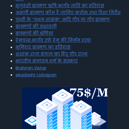
भृगुवंशी ब्राह्मण ऋषि भार्गव जाति का इतिहास
असली ब्राह्मण कौन है जानिए कर्तव्य तथा दिशा निर्देश
पृथ्वी के “प्रथम शासक” आदि गौड़ या गौड़ ब्राह्मण
ब्राह्मणों की वंशावली
ब्राह्मणों की श्रेणियां
हेमचन्द्र भार्गव उर्फ हेमू की निर्मम हत्या
भूमिहार ब्राह्मण का इतिहास
शशांक राजा बंगाल का हिंदू गौड़ राज्य
भारतीय सनातन धर्म के संस्कार
Brahmin Vistar
ekadashi-Udyapan