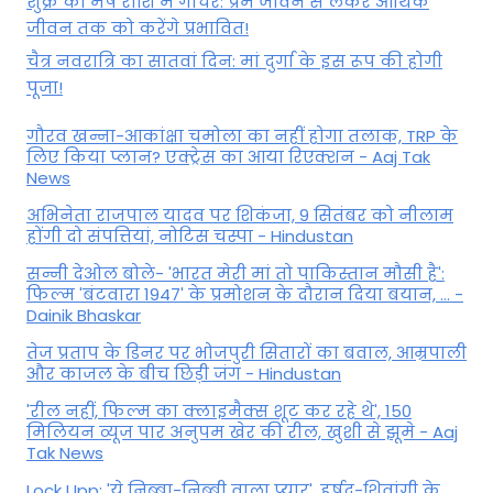
शुक्र का मेष राशि में गोचर: प्रेम जीवन से लेकर आर्थिक
जीवन तक को करेंगे प्रभावित!
चैत्र नवरात्रि का सातवां दिन: मां दुर्गा के इस रूप की होगी
पूजा!
गौरव खन्ना-आकांक्षा चमोला का नहीं होगा तलाक, TRP के
लिए किया प्लान? एक्ट्रेस का आया रिएक्शन - Aaj Tak
News
अभिनेता राजपाल यादव पर शिकंजा, 9 सितंबर को नीलाम
होंगी दो संपत्तियां, नोटिस चस्पा - Hindustan
सन्नी देओल बोले- 'भारत मेरी मां तो पाकिस्तान मौसी है':
फिल्म 'बंटवारा 1947' के प्रमोशन के दौरान दिया बयान, ... -
Dainik Bhaskar
तेज प्रताप के डिनर पर भोजपुरी सितारों का बवाल, आम्रपाली
और काजल के बीच छिड़ी जंग - Hindustan
'रील नहीं, फिल्म का क्लाइमैक्स शूट कर रहे थे', 150
मिलियन व्यूज पार अनुपम खेर की रील, खुशी से झूमे - Aaj
Tak News
Lock Upp: 'ये निब्बा-निब्बी वाला प्यार', हर्षद-शिवांगी के