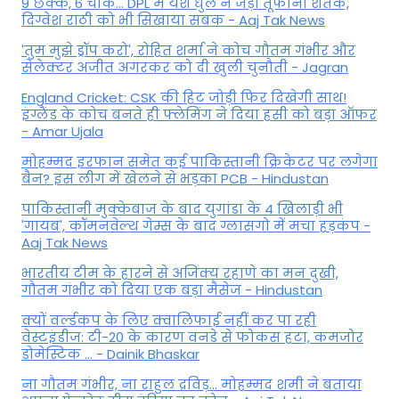
9 छक्के, 6 चौके... DPL में यश धुल ने जड़ा तूफानी शतक,
द‍िग्वेश राठी को भी स‍िखाया सबक - Aaj Tak News
'तुम मुझे ड्रॉप करो', रोहित शर्मा ने कोच गौतम गंभीर और
सेलेक्टर अजीत अगरकर को दी खुली चुनौती - Jagran
England Cricket: CSK की हिट जोड़ी फिर दिखेगी साथ!
इंग्लैंड के कोच बनते ही फ्लेमिंग ने दिया हसी को बड़ा ऑफर
- Amar Ujala
मोहम्मद इरफान समेत कई पाकिस्तानी क्रिकेटर पर लगेगा
बैन? इस लीग में खेलने से भड़का PCB - Hindustan
पाकिस्तानी मुक्केबाज के बाद युगांडा के 4 खिलाड़ी भी
'गायब', कॉमनवेल्थ गेम्स के बाद ग्लासगो में मचा हड़कंप -
Aaj Tak News
भारतीय टीम के हारने से अजिंक्य रहाणे का मन दुखी,
गौतम गंभीर को दिया एक बड़ा मैसेज - Hindustan
क्यों वर्ल्डकप के लिए क्वालिफाई नहीं कर पा रही
वेस्टइंडीज: टी-20 के कारण वनडे से फोकस हटा, कमजोर
डोमेस्टिक ... - Dainik Bhaskar
ना गौतम गंभीर, ना राहुल द्रव‍िड़... मोहम्मद शमी ने बताया