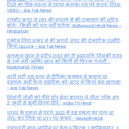
रिश्ते का प्रिंस नरूला ने उड़ाया मजाक! हंस पड़े फराह-रितेश,
VIDEO - Aaj Tak News
रणबीर कपूर ने रबड़ की चप्पलों में की रामायण की शूटिंग,
बोले- 'किसी को पता नहीं चलेगा', Bollywood Hindi News -
Hindustan
एक्ट्रेस जिया शंकर ने की सगाई, शेयर की रोमांटिक तस्वीरें,
किया LipLock - Aaj Tak News
सलमान खान ने प्रदीप रावत को दी श्रद्धांजलि, जिनकी वजह
से उन्हें नहीं, आमिर खान को मिली थी फिल्म 'गजनी' -
Navbharat Times
शादी नहीं, इस वजह से दीपिका कक्कड़ ने कबूला था
इस्लाम, बनी फैजा इब्राहिम! को-स्टार ने किया बड़ा खुलासा
- Aaj Tak News
शिवांगी जोशी को पीछे छोड़ श्रेया कालरा ने जीता 'लॉक अप
2', खुशी से झूमीं शिल्पा शिंदे - India TV Hindi
धुरंधर के हमजा से पहले, 2022 में इस हमजा का चला था
जादू, कर लिया था OTT पर कब्जा - News18 Hindi
इच्छाधारी नाग-नागिन पर बेस्ड 6 फिल्म, 2 ब्लॉकबस्टर, 3