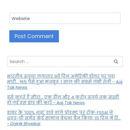
Website
Search
for:
भारतीय रुपया लगातार 9वें दिन अमेरिकी डॉलर पर पड़ा
भारी... 165 पैसे हुआ मजबूत, 1 साल की सबसे लंबी तेजी - Aaj
Tak News
इसे कहते हैं सौदा... एक डील और 4 करोड़ रुपये तक सस्ती
हो गई इस ब्रांड की कारें - Aaj Tak News
डाबर के '100% शुद्ध' दावे वाले प्रोडक्ट पर रोक: FSSAI ने
शहद-घी समेत कई सामान बेचना बैन किया; 15 दिन में रि...
- Dainik Bhaskar