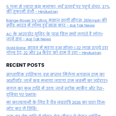
5 गुना से ज्यादा बढ़ा मुनाफा, नई ऊंचाई पर पहुंचे शेयर, 37%
की तूफानी तेजी - Hindustan
Range Rover SV Ultra: मसाज वाली सीट्स, 261Kmph की
स्पीड, भारत में लॉन्च हुई खास कार - Aaj Tak News
AC के आउटडोर यूनिट के पास ग्रिल क्यों लगाते हैं लोग?
जाने सच - Aaj Tak News
Gold Rate: सावन में महंगा हुआ सोना! 1.32 लाख रुपये रहा
गोल्ड रेट, 22 और 24 कैरेट का दाम ये रहा - Hindustan
RECENT POSTS
साप्ताहिक राशिफल: इस सप्ताह मिलेगा भगवान राम का
आशीर्वाद, जानें कब मनाया जाएगा राम नवमी का त्योहार?
मंगल का कुंभ राशि में उदय: जानें स्‍टॉक मार्केट और देश-
दुनिया पर प्रभाव!
मां कात्‍यायनी के लिए है चैत्र नवरात्रि 2026 का छठा दिन!
नोट कर लें तिथि!