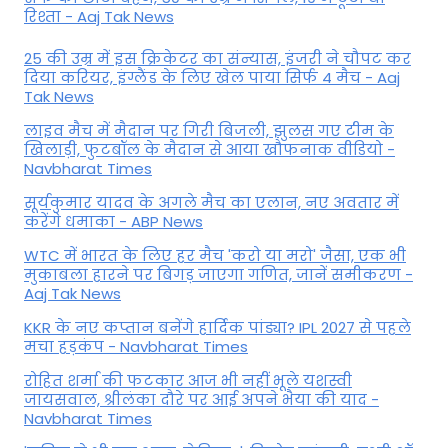
रिश्ता - Aaj Tak News
25 की उम्र में इस क्रिकेटर का संन्यास, इंजरी ने चौपट कर
दिया करियर, इंग्लैंड के लिए खेल पाया सिर्फ 4 मैच - Aaj
Tak News
लाइव मैच में मैदान पर गिरी बिजली, झुलस गए टीम के
खिलाड़ी, फुटबॉल के मैदान से आया खौफनाक वीडियो -
Navbharat Times
सूर्यकुमार यादव के अगले मैच का एलान, नए अवतार में
करेंगे धमाका - ABP News
WTC में भारत के लिए हर मैच 'करो या मरो' जैसा, एक भी
मुकाबला हारने पर बिगड़ जाएगा गण‍ित, जानें समीकरण -
Aaj Tak News
KKR के नए कप्तान बनेंगे हार्दिक पांड्या? IPL 2027 से पहले
मचा हड़कंप - Navbharat Times
रोहित शर्मा की फटकार आज भी नहीं भूले यशस्वी
जायसवाल, श्रीलंका दौरे पर आई अपने भैया की याद -
Navbharat Times