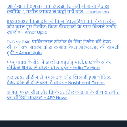
'आकिब को बुमराह का रिप्लेसमेंट नहीं होना चाहिए था
क्योंकि...', वसीम जाफर ने कही बड़ी बात - Hindustan
SA20 2027: किस टीम ने किन खिलाड़ियों को किया रिटेन
और कौन हुए रिलीज; किस फ्रेंचाइजी के पास कितने स्लॉट
खाली? - Amar Ujala
ENG vs PAK: पाकिस्तान सीरीज के लिए इंग्लैंड की टेस्ट
टीम में क्या बदला, दो साल बाद किस ऑलराउंडर की वापसी
हुई? - Amar Ujala
पप्पू यादव के बेटे ने खेली ताबड़तोड़ पारी, 8 छक्के ठोके,
लेकिन शतक से बाल- बाल चूके - India TV Hindi
IND vs SL सीरीज से पहले एक और खिलाड़ी हुआ चोटिल,
टेस्ट टीम से हो सकता है बाहर - Navbharat Times
अमृता फडणवीस और क्रिकेटर तिलक वर्मा के बीच बातचीत
का वीडियो वायरल - ABP News