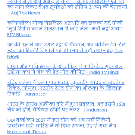
'सचिन से भी बड़ा असर, लेकिन...', व‍िनोद कांबली-पृथ्वी शॉ
का नाम लेकर वैभव सूर्यवंशी को रॉबिन उथप्पा की चेतावनी
- Aaj Tak News
कॉमनवेल्थ गोल्ड मे​डलिस्ट अरुंधति का छलका दर्द, बोली,
'मुझे रिसीव करने राजस्थान से कोई नेता–मंत्री नहीं आया' -
ETV Bharat
36 की उम्र में आग उगल रहा ये गेंदबाज, अब कपिल देव-डेल
स्टेन का रिकॉर्ड निशाने पर, टॉप-10 में एंट्री तय! - Aaj Tak
News
भारत और पाकिस्तान के बीच फिर होगा क्रिकेट मुकाबला,
एशिया कप में मैच की डेट नोट कीजिए - India TV Hindi
रविंद्र जडेजा ही लगा पाए शतक, कुलदीप यादव ने झटके 5
विकेट, मौजूदा भारतीय टेस्ट टीम का श्रीलंका के खिलाफ
रिकॉर्ड - Jansatta
भारत के साउथ अफ्रीका दौरे में हुआ बदलाव, अब इतने T20I
मैच भी होंगे; चैंपियंस ट्रॉफी पर नजर - Hindustan
ODI वर्ल्ड कप 2027 में इस टीम को अब नहीं मिलेगी
डायरेक्ट एंट्री, बारिश ने धो दिया सपना, रद्द हो गया मैच -
Navbharat Times