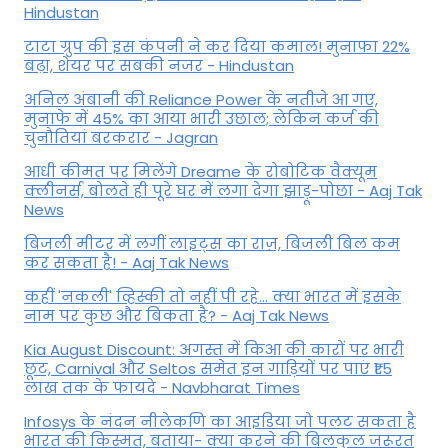
Hindustan
टाटा ग्रुप की इस कंपनी ने कर दिया कमाल! मुनाफा 22%
बढ़ा, शेयर पर सबकी नजर - Hindustan
अनिल अंबानी की Reliance Power के नतीजे आ गए,
मुनाफे में 45% का आया भारी उछाल; लेकिन कर्ज की
चुनौतियां बरकरार - Jagran
आधी कीमत पर मिलेंगे Dreame के रोबोटिक वैक्यूम
क्लीनर्स, बोलते ही पूरे घर में लगा देगा झाड़ू-पोछा - Aaj Tak
News
बिजली मीटर में लगीं लाइट्स का राज़, बिजली बिल कम
कर सकता है! - Aaj Tak News
कहीं 'नकली' व्हिस्की तो नहीं पी रहे... क्या भारत में इसके
नाम पर कुछ और बिकता है? - Aaj Tak News
Kia August Discount: अगस्त में किआ की कारों पर भारी
छूट, Carnival और Seltos समेत इन गाड़ियों पर पाएं ₹1.5
लाख तक के फायदे - Navbharat Times
Infosys के नंदन नीलेकणि का आइडिया जो पलट सकता है
भारत की किस्मत, बताया- क्या करने की बिलकुल जरूरत