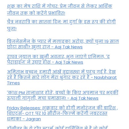
शुक्र का मेष राशि में गोचर: प्रेम जीवन से लेकर आर्थिक
जीवन तक को करेंगे प्रभावित!
चैत्र नवरात्रि का सातवां दिन: मां दुर्गा के इस रूप की होगी
पूजा!
बिजनेसमैन के प्यार में मलाइका अरोड़ा, क्यों चुना 19 साल
छोटा साथी? खुला राज - Aaj Tak News
राघव जुयाल का खूनी अवतार, भूल जाएंगे एनिमल, 'द
पैराडाइज' ने उड़ाए होश - Aaj Tak News
अमिताभ बच्चन: हमारी आंखें वृद्दावस्था में पहुंच गई हैं, देख
रहे हैं कितने सारे लोग मेरा श्रृंगार कर रहे हैं - Navbharat
Times
'काश PM तानाशाह होते', बच्चों के किए अपमान पर भड़कीं
रुपाली गांगुली, मचा घमासान! - Aaj Tak News
Friday Releases: शुक्रवार को होगी मनोरंजन की बारिश ,
थिएटर्स- OTT पर 10 सीरीज-फिल्में करेंगी जबरदस्त
धमाका - Jagran
हॉलीवुड के ये टॉप स्टार्स, कोई दार्जिलिंग से हैं तो कोई