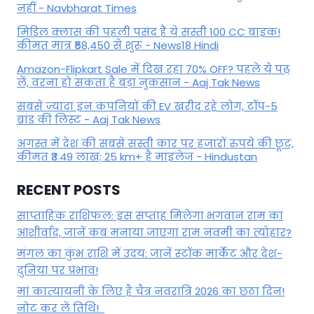
नहीं - Navbharat Times
मिडिल क्लास की पहली पसंद हैं ये सस्ती 100 CC बाइक!
कीमत मात्र ₹58,450 से शुरू - News18 Hindi
Amazon-Flipkart Sale में दिख रहा 70% OFF? पहले ये पढ़
लें, वरना हो सकता है बड़ा नुकसान - Aaj Tak News
सबसे ज्यादा इन कंपनियों की EV खरीद रहे लोग, टॉप-5
ब्रांड की लिस्ट - Aaj Tak News
अगस्त में देश की सबसे सस्ती कार पर हजारों रुपये की छूट,
कीमत ₹3.49 लाख; 25 km+ है माइलेज - Hindustan
RECENT POSTS
साप्ताहिक राशिफल: इस सप्ताह मिलेगा भगवान राम का
आशीर्वाद, जानें कब मनाया जाएगा राम नवमी का त्योहार?
मंगल का कुंभ राशि में उदय: जानें स्‍टॉक मार्केट और देश-
दुनिया पर प्रभाव!
मां कात्‍यायनी के लिए है चैत्र नवरात्रि 2026 का छठा दिन!
नोट कर लें तिथि!