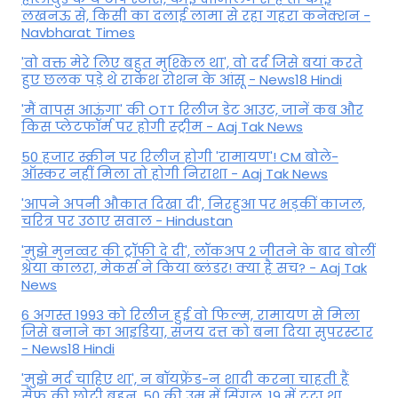
लखनऊ से, किसी का दलाई लामा से रहा गहरा कनेक्शन -
Navbharat Times
'वो वक्त मेरे लिए बहुत मुश्किल था', वो दर्द जिसे बयां करते
हुए छलक पड़े थे राकेश रोशन के आंसू - News18 Hindi
'मैं वापस आऊंगा' की OTT रिलीज डेट आउट, जानें कब और
किस प्लेटफॉर्म पर होगी स्ट्रीम - Aaj Tak News
50 हजार स्क्रीन पर रिलीज होगी 'रामायण'! CM बोले-
ऑस्कर नहीं मिला तो होगी निराशा - Aaj Tak News
'आपने अपनी औकात दिखा दी', निरहुआ पर भड़कीं काजल,
चरित्र पर उठाए सवाल - Hindustan
'मुझे मुनव्वर की ट्रॉफी दे दी', लॉकअप 2 जीतने के बाद बोलीं
श्रेया कालरा, मेकर्स ने किया ब्लंडर! क्या है सच? - Aaj Tak
News
6 अगस्त 1993 को रिलीज हुई वो फिल्म, रामायण से मिला
जिसे बनाने का आइडिया, संजय दत्त को बना दिया सुपरस्टार
- News18 Hindi
'मुझे मर्द चाहिए था', न बॉयफ्रेंड-न शादी करना चाहती हैं
सैफ की छोटी बहन, 50 की उम्र में सिंगल, 19 में टूटा था