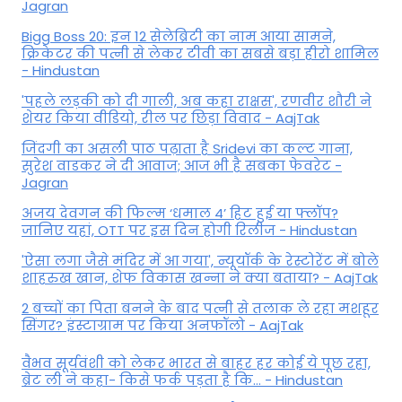
Jagran
Bigg Boss 20: इन 12 सेलेब्रिटी का नाम आया सामने,
क्रिकेटर की पत्नी से लेकर टीवी का सबसे बड़ा हीरो शामिल
- Hindustan
'पहले लड़की को दी गाली, अब कहा राक्षस', रणवीर शौरी ने
शेयर किया वीडियो, रील पर छिड़ा विवाद - AajTak
जिंदगी का असली पाठ पढ़ाता है Sridevi का कल्ट गाना,
सुरेश वाडकर ने दी आवाज; आज भी है सबका फेवरेट -
Jagran
अजय देवगन की फिल्म ‘धमाल 4’ हिट हुई या फ्लॉप?
जानिए यहां, OTT पर इस दिन होगी रिलीज - Hindustan
'ऐसा लगा जैसे मंदिर में आ गया', न्यूयॉर्क के रेस्टोरेंट में बोले
शाहरुख खान, शेफ विकास खन्ना ने क्या बताया? - AajTak
2 बच्चों का पिता बनने के बाद पत्नी से तलाक ले रहा मशहूर
सिंगर? इंस्टाग्राम पर किया अनफॉलो - AajTak
वैभव सूर्यवंशी को लेकर भारत से बाहर हर कोई ये पूछ रहा,
ब्रेट ली ने कहा- किसे फर्क पड़ता है कि… - Hindustan