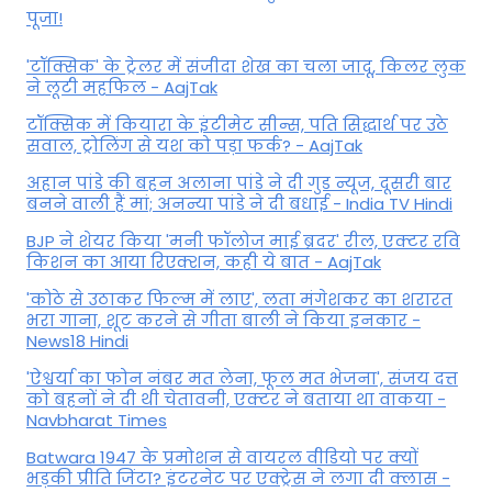
पूजा!
'टॉक्सिक' के ट्रेलर में संजीदा शेख का चला जादू, किलर लुक
ने लूटी महफिल - AajTak
टॉक्सिक में कियारा के इंटीमेट सीन्स, पति सिद्धार्थ पर उठे
सवाल, ट्रोलिंग से यश को पड़ा फर्क? - AajTak
अहान पांडे की बहन अलाना पांडे ने दी गुड न्यूज, दूसरी बार
बनने वाली हैं मां; अनन्या पांडे ने दी बधाई - India TV Hindi
BJP ने शेयर किया 'मनी फॉलोज माई ब्रदर' रील, एक्टर रवि
किशन का आया रिएक्शन, कही ये बात - AajTak
'कोठे से उठाकर फिल्म में लाए', लता मंगेशकर का शरारत
भरा गाना, शूट करने से गीता बाली ने किया इनकार -
News18 Hindi
'ऐश्वर्या का फोन नंबर मत लेना, फूल मत भेजना', संजय दत्त
को बहनों ने दी थी चेतावनी, एक्टर ने बताया था वाकया -
Navbharat Times
Batwara 1947 के प्रमोशन से वायरल वीडियो पर क्यों
भड़की प्रीति जिंटा? इंटरनेट पर एक्ट्रेस ने लगा दी क्लास -