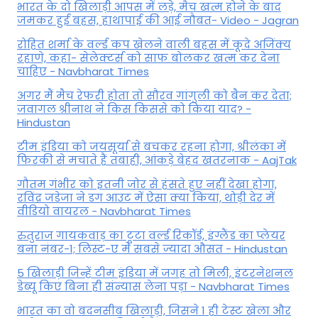
भारत के दो खिलाड़ी आपस में लड़े, मैच खत्म होने के बाद
जमकर हुई बहस, हाथापाई की आई नौबत- Video - Jagran
रोहित शर्मा के वर्ल्ड कप खेलने वाली बहस में कूदे अजिंक्य
रहाणे, कहा- सेलेक्टर्स को साफ बोलकर खत्म कर देना
चाहिए - Navbharat Times
अगर मैं मैच रेफरी होता तो सौरव गांगुली को बैन कर देता;
जवागल श्रीनाथ ने किस किससे को किया याद? -
Hindustan
टीम इंडिया को जयसूर्या से बचकर रहना होगा, श्रीलंका में
फिरकी से मचाते हैं तबाही, आंकड़े बेहद खतरनाक - AajTak
गौतम गंभीर को इतनी जोर से हंसते हुए नहीं देखा होगा,
रविंद्र जडेजा ने डग आउट में ऐसा क्या किया, थोड़ी देर में
वीडियो वायरल - Navbharat Times
रुतुराज गायकवाड़ का टूटा वर्ल्ड रिकॉर्ड, इंग्लैंड का प्लेयर
बना नंबर-1; लिस्ट-ए में सबसे ज्यादा औसत - Hindustan
5 खिलाड़ी जिन्हें टीम इंडिया में जगह तो मिली, इंटरनेशनल
डेब्यू किए बिना ही संन्यास लेना पड़ा - Navbharat Times
भारत का वो बदनसीब खिलाड़ी, जिसने 1 ही टेस्ट खेला और