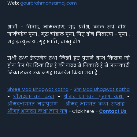
Web:
gaurbrahmansamaj.com
शादी - विवाह, नामकरण, गृह प्रवेश, काल सर्प दोष ,
मार्कण्डेय पूजा , गुरु चांडाल पूजा, पितृ दोष निवारण - पूजा ,
महाम्रत्युन्जय , गृह शांति , वास्तु दोष
सभी तथ्य इंटरनेट तथा लिखी हुए पुराने ग्रन्थ किताब जो
होम पेज पैर लिंक दिए है की मदद से निकाले है से जानकारी
निकालकर एक जगह एकत्रित किया गया है ,
Shree Mad Bhagwat Katha
-
Shri Mad Bhagwat Katha
-
श्रीमद्भागवत कथा
-
श्रीमद भागवत पुराण कथा
-
श्रीमद्भागवत महापुराण
-
श्रीमद् भागवत कथा सप्ताह
-
श्रीमद् भागवत कथा ज्ञान यज्ञ
- Click here -
Contact Us