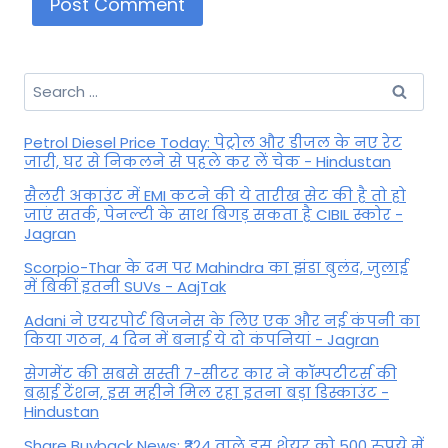
Search
for:
Petrol Diesel Price Today: पेट्रोल और डीजल के नए रेट
जारी, घर से निकलने से पहले कर लें चेक - Hindustan
सैलरी अकाउंट में EMI कटने की ये तारीख सेट की है तो हो
जाएं सतर्क, पेनल्टी के साथ बिगड़ सकता है CIBIL स्कोर -
Jagran
Scorpio-Thar के दम पर Mahindra का झंडा बुलंद, जुलाई
में बिकीं इतनी SUVs - AajTak
Adani ने एयरपोर्ट बिजनेस के लिए एक और नई कंपनी का
किया गठन, 4 दिन में बनाई ये दो कंपनियां - Jagran
सेगमेंट की सबसे सस्ती 7-सीटर कार ने कॉम्पटीटर्स की
बढ़ाई टेंशन, इस महीने मिल रहा इतना बड़ा डिस्काउंट -
Hindustan
Share Buyback News: ₹324 वाले इस शेयर को 500 रुपये में