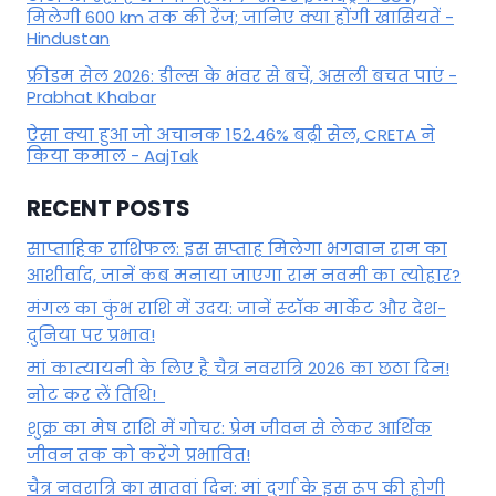
मिलेगी 600 km तक की रेंज; जानिए क्या होंगी खासियतें -
Hindustan
फ्रीडम सेल 2026: डील्स के भंवर से बचें, असली बचत पाएं -
Prabhat Khabar
ऐसा क्या हुआ जो अचानक 152.46% बढ़ी सेल, CRETA ने
किया कमाल - AajTak
RECENT POSTS
साप्ताहिक राशिफल: इस सप्ताह मिलेगा भगवान राम का
आशीर्वाद, जानें कब मनाया जाएगा राम नवमी का त्योहार?
मंगल का कुंभ राशि में उदय: जानें स्‍टॉक मार्केट और देश-
दुनिया पर प्रभाव!
मां कात्‍यायनी के लिए है चैत्र नवरात्रि 2026 का छठा दिन!
नोट कर लें तिथि!
शुक्र का मेष राशि में गोचर: प्रेम जीवन से लेकर आर्थिक
जीवन तक को करेंगे प्रभावित!
चैत्र नवरात्रि का सातवां दिन: मां दुर्गा के इस रूप की होगी