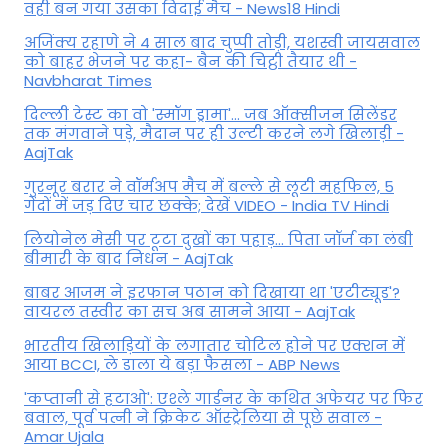
वही बन गया उसका विदाई मैच - News18 Hindi
अजिंक्य रहाणे ने 4 साल बाद चुप्पी तोड़ी, यशस्वी जायसवाल
को बाहर भेजने पर कहा- बैन की चिट्ठी तैयार थी -
Navbharat Times
दिल्ली टेस्ट का वो 'स्मॉग ड्रामा'... जब ऑक्सीजन सिलेंडर
तक मंगवाने पड़े, मैदान पर ही उल्टी करने लगे खिलाड़ी -
AajTak
गुरनूर बरार ने वॉर्मअप मैच में बल्ले से लूटी महफिल, 5
गेंदों में जड़ दिए चार छक्के; देखें VIDEO - India TV Hindi
लियोनेल मेसी पर टूटा दुखों का पहाड़... पिता जॉर्ज का लंबी
बीमारी के बाद निधन - AajTak
बाबर आजम ने इरफान पठान को दिखाया था 'एटीट्यूड'?
वायरल तस्वीर का सच अब सामने आया - AajTak
भारतीय खिलाड़ियों के लगातार चोटिल होने पर एक्शन में
आया BCCI, ले डाला ये बड़ा फैसला - ABP News
'कप्तानी से हटाओ': एश्ले गार्डनर के कथित अफेयर पर फिर
बवाल, पूर्व पत्नी ने क्रिकेट ऑस्ट्रेलिया से पूछे सवाल -
Amar Ujala