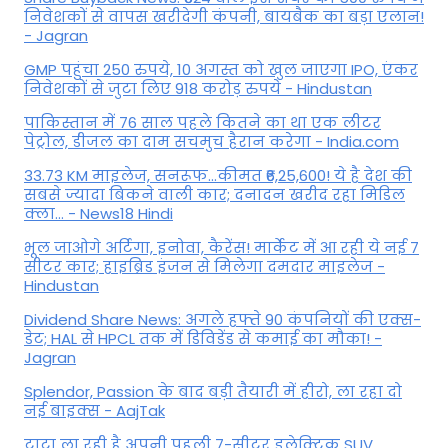
निवेशकों से वापस खरीदेगी कंपनी, बायबैक का बड़ा एलान!
- Jagran
GMP पहुंचा 250 रुपये, 10 अगस्त को खुल जाएगा IPO, एंकर
निवेशकों से जुटा लिए 918 करोड़ रुपये - Hindustan
पाकिस्तान में 76 साल पहले कितने का था एक लीटर
पेट्रोल, डीजल का दाम सचमुच हैरान करेगा - India.com
33.73 KM माइलेज, सनरूफ...कीमत ₹6,25,600! ये है देश की
सबसे ज्यादा बिकने वाली कार; दनादन खरीद रहा मिडिल
क्ला... - News18 Hindi
भूल जाओगे अर्टिगा, इनोवा, कैरेंस! मार्केट में आ रही ये नई 7
सीटर कार; हाइब्रिड इंजन से मिलेगा दमदार माइलेज -
Hindustan
Dividend Share News: अगले हफ्ते 90 कंपनियों की एक्स-
डेट; HAL से HPCL तक में डिविडेंड से कमाई का मौका! -
Jagran
Splendor, Passion के बाद बड़ी तैयारी में हीरो, ला रहा दो
नई बाइक्स - AajTak
टाटा ला रही है अपनी पहली 7-सीटर इलेक्ट्रिक SUV,