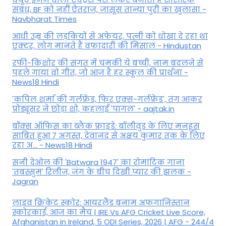
संबंध, BF को नहीं ऐतराज, जासूस तान्‍या पुरी का खुलासा -
Navbharat Times
आधी उम्र की लड़कियों से अफेयर, पत्नी को धोखा दे रहा था
एक्टर, लोग मानते हैं वफादारी की मिसाल - Hindustan
रफी-किशोर की संगत में चमकी ये बच्ची, नाम बदलने से
पहले गाया वो गीत, जो आज है हर स्कूल की प्रार्थना -
News18 Hindi
'कपिल शर्मा की गर्लफ्रेंड, फिर एक्स-गर्लफ्रेंड', तंग आकर
प्रोड्यूसर ने छोड़ा शो, कहलाई 'पागल' - aajtak.in
बॉक्स ऑफिस का ब्लैक फ्राइडे: बॉलीवुड के लिए मनहूस
साबित हुआ 7 अगस्त, देवानंद से अक्षय कुमार तक के लिए
रहा अ... - News18 Hindi
सनी देओल की 'Batwara 1947' का रोमांटिक गाना
'तबस्सुम' रिलीज, जंग के बीच दिखी प्यार की झलक -
Jagran
लाइव क्रिकेट स्कोर: आयरलैंड बनाम अफगानिस्तान
स्कोरकार्ड, आज का मैच | IRE Vs AFG Cricket Live Score,
Afghanistan in Ireland, 5 ODI Series, 2026 | AFG - 244/4