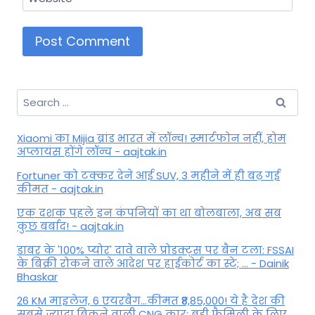
Search
for:
Xiaomi का Mijia ब्रांड भारत में लॉन्च! स्मार्टफोन नहीं, होम
अप्लायंस होंगे लॉन्च - aajtak.in
Fortuner को टक्कर देने आई SUV, 3 महीने में ही बढ़ गई
कीमत - aajtak.in
एक दशक पहले इन कंपनियों का था बोलबाला, अब सब
कुछ बर्बाद! - aajtak.in
डाबर के '100% प्योर' दावे वाले प्रोडक्ट्स पर बैन टला: FSSAI
के बिक्री रोकने वाले आदेश पर हाईकोर्ट का स्टे; ... - Dainik
Bhaskar
26 KM माइलेज, 6 एयरबैग...कीमत ₹8,85,000! ये है देश की
सबसे ज्यादा बिकने वाली CNG कार; बड़ी फैमिली के लिए