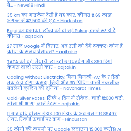
बे... - News18 Hindi
35 km का माइलेज देती है यह कार, कीमत ₹4.69 लाख;
अगस्त में ₹42,500 की छूट - Hindustan
Bajaj का धमाका, लॉन्च की दो नई Pulsar, इतने रुपये है
कीमत - aajtak.in
27 साल Google में बिताए, अब उसी को देंगे टक्कर! कौन हैं
कोटा के संजय घेमावत? - aajtak.in
TATA की बड़ी तैयारी, ला रही 6 एयरबैग और 360 डिग्री
कैमरा वाली सस्ती कार - aajtak.in
Cooling Without Electricity: बिना बिजली-AC के 7 डिग्री
तक ठंडा होगा कमरा, मिट्टी और 3D प्रिंटिंग वाली तकनीक
बदलेगी कूलिंग की दुनिया - Navbharat Times
Gold-Silver Rates: सिर्फ 4 दिन में रॉकेट... चांदी ₹12000 चढ़ी,
सोना भी भागा, जानें रेट्स - aajtak.in
11 बार बांटे बोनस शेयर, 100 शेयर के अब बन गए 86497
शेयर, रिकॉर्ड ऊंचाई पर दाम - Hindustan
35 लोगों की कंपनी पर Google लुटाएगा ₹13,000 करोड़! AI