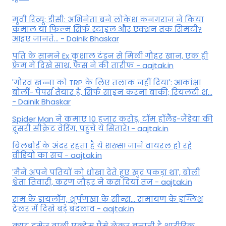
मूवी रिव्यू: डीसी: अभिनेता बने लोकेश कनगराज ने किया
कमाल या फिल्म सिर्फ स्टाइल और एक्शन तक सिमटी?
आइए जानते... - Dainik Bhaskar
पति के सामने Ex कुशाल टंडन से मिलीं गौहर खान, एक ही
फ्रेम में दिखे साथ, फैंस ने की तारीफ - aajtak.in
'गौरव खन्ना को TRP के लिए तलाक नहीं दिया': आकांक्षा
बोलीं- पेपर्स तैयार हैं, सिर्फ साइन करना बाकी; रियलटी श...
- Dainik Bhaskar
Spider Man ने कमाए 10 हजार करोड़, टॉम हॉलैेंड-जैंडेया की
दूसरी सीक्रेट वेडिंग, पहुंचे ये सितारे! - aajtak.in
बिलबोर्ड के अंदर रहता है ये शख्स! जानें वायरल हो रहे
वीडियो का सच - aajtak.in
'मैंने अपने पतियों को धोखा देते हुए खुद पकड़ा था', बोलीं
श्वेता तिवारी, करण जौहर ने कस दिया तंज - aajtak.in
राम के डायलॉग, शूर्पणखा के सीन्स... रामायण के इंग्लिश
ट्रेलर में दिखे बड़े बदलाव - aajtak.in
क्यूट इमेज वाली एक्ट्रेस पैसे लेकर बनाती है शारीरिक