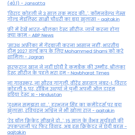
(40.1) - Jansatta
'विराट कोहली ने 3 साल तक मदद की...', कॉमनवेल्थ गेम्स
गोल्ड मेडलिस्ट साक्षी चौधरी का बड़ा खुलासा - aajtak.in
फ्री में देखें भारत-श्रीलंका टेस्ट सीरीज, जानें करना होगा
क्या काम - ABP News
'साउथ अफ्रीका में गेंदबाजी करना आसान नहीं', भारतीय
टीम 2027 वर्ल्‍ड कप के लिए Mohammed Shami को करे
शामिल! - Jagran
सरफराज खान ने नहीं छोड़ी है कमबैक की उम्मीद, श्रीलंका
टेस्ट सीरीज के पहले भरा दम - Navbharat Times
ना गावस्कर, ना सौरव गांगुली, वीरेंद्र सहवाग नंबर-1, विराट
कोहली 5 पर, रॉबिन उथप्पा ने चुनी अपनी ऑल टाइम
इंडिया टेस्ट XI - Hindustan
'दुश्मन समझता था...', हरभजन सिंह का कमेंटेटर्स पर बड़ा
खुलासा, रव‍िचंद्रन अश्विन ने भी खोला राज - aajtak.in
'रेड बॉल क्रिकेट सीखने दो...', 15 साल के वैभव सूर्यवंशी की
उपकप्तानी पर फ‍िर व‍िवाद, अब इस क्रिकेटर ने छेड़ी बहस -
aajtak.in