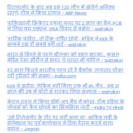
रिटायरमेंट के बाद अब इस T20 लीग में खेलेंगे अजिंक्य
रहाणे, टीम ने किया एलान - ABP News
पाकिस्तानी क्रिकेटर हमजा नजर पर 2 साल का बैन, PCB
ने ल‍िया बड़ा एक्शन, VISA व‍िवाद से बखेड़ा - aajtak.in
'हार्दिक चाहिए... तो रिंकू-हर्षित छोड़ो', अश्विन ने KKR के
सामने रख दी सबसे बड़ी शर्त - aajtak.in
भारत से भिड़ने से पहले श्रीलंका को डबल झटका... कुसल
मेंडिस टेस्ट सीरीज से बाहर, ये धुरंधर भी चोटिल - aajtak.in
हर साल कितने भारतीय पहुंच रहे हैं बैंकॉक, लगातार चौंका
रही टूरिस्टों की संख्या - India.com
KKR ने खरीदा, लेकिन नहीं मिला एक भी IPL मैच... अब 31
साल की उम्र में चोटों से हारकर लिया संन्यास - aajtak.in
केएल राहुल ने किया वॉर्म-अप मैच में ब्लंडर, टीम इंडिया के
प्लेयर्स का कैच छोड़ने का सिलसिला जारी - India TV Hindi
'उसे रिप्लेसमेंट के तौर पर नहीं आना था', आकिब नबी के
सेलेक्शन पर पूर्व बल्लेबाज ने दिया हैरान करने वाला
बयान - Jagran