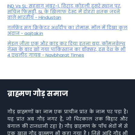
IND Vs SL: सहवाग नंबर-1, विराट कोहली दूसरे स्थान पर,
सचिन फिसड्डी, SL के खिलाफ टेस्ट में दोहरा शतक जड़ने
वाले भारतीय - Hindustan
गर्लफ्रेंड संग क्रिकेटर अर्शदीप का रोमांस, मॉल में द‍िखा कूल
अंदाज - aajtak.in
मेडल जीता एक और कांड कर दिया इतना बड़ा, कॉमनवेल्थ
गेम्स के बाद खो गया पाकिस्तान का बॉक्सर, इस देश के भी
4 एथलीट गायब - Navbharat Times
ब्राह्मण गौड़ समाज
गौड़ ब्राह्मणों का नाम एक प्राचीन प्रांत के नाम पर पड़ा है।
यह प्रांत अब गौड़ नगर है, जो चिरकाल तक बिहार और
बंगाल की राजधानी रहा है। गौड़ ब्राहमण के पाँच भेदों में से
एक खास गौड़ ब्राह्मण भी कहा गया है | जिसे आदि गौड़ भी