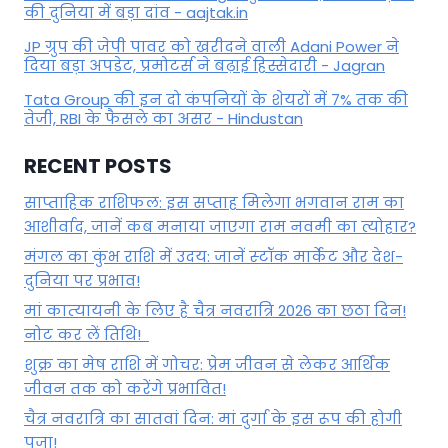
की दुनिया में बड़ा दांव - aajtak.in
JP ग्रुप की जेपी पावर को खरीदने वाली Adani Power ने
दिया बड़ा अपडेट, प्रमोटर्स ने बढ़ाई हिस्सेदारी - Jagran
Tata Group की इन दो कंपनियों के शेयरों में 7% तक की
तेजी, RBI के फैसले का असर - Hindustan
RECENT POSTS
साप्ताहिक राशिफल: इस सप्ताह मिलेगा भगवान राम का
आशीर्वाद, जानें कब मनाया जाएगा राम नवमी का त्योहार?
मंगल का कुंभ राशि में उदय: जानें स्‍टॉक मार्केट और देश-
दुनिया पर प्रभाव!
मां कात्‍यायनी के लिए है चैत्र नवरात्रि 2026 का छठा दिन!
नोट कर लें तिथि!
शुक्र का मेष राशि में गोचर: प्रेम जीवन से लेकर आर्थिक
जीवन तक को करेंगे प्रभावित!
चैत्र नवरात्रि का सातवां दिन: मां दुर्गा के इस रूप की होगी
पूजा!