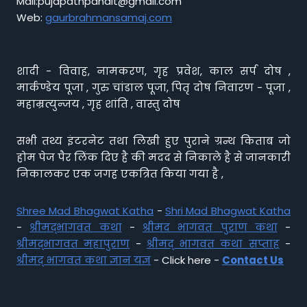
Mail:pujapathpandit@gmail.com
Web:
gaurbrahmansamaj.com
शादी - विवाह, नामकरण, गृह प्रवेश, काल सर्प दोष ,
मार्कण्डेय पूजा , गुरु चांडाल पूजा, पितृ दोष निवारण - पूजा ,
महाम्रत्युन्जय , गृह शांति , वास्तु दोष
सभी तथ्य इंटरनेट तथा लिखी हुए पुराने ग्रन्थ किताब जो
होम पेज पैर लिंक दिए है की मदद से निकाले है से जानकारी
निकालकर एक जगह एकत्रित किया गया है ,
Shree Mad Bhagwat Katha
-
Shri Mad Bhagwat Katha
-
श्रीमद्भागवत कथा
-
श्रीमद भागवत पुराण कथा
-
श्रीमद्भागवत महापुराण
-
श्रीमद् भागवत कथा सप्ताह
-
श्रीमद् भागवत कथा ज्ञान यज्ञ
- Click here -
Contact Us