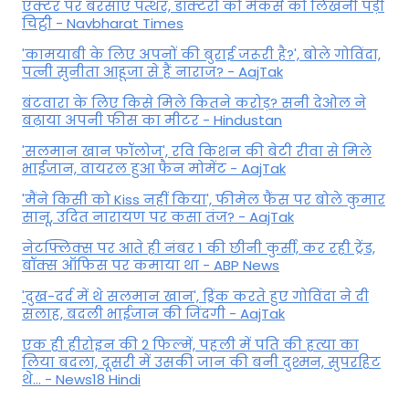
एक्टर पर बरसाए पत्थर, डॉक्टरों को मेकर्स को लिखनी पड़ी
चिट्ठी - Navbharat Times
'कामयाबी के लिए अपनों की बुराई जरूरी है?', बोले गोविंदा,
पत्नी सुनीता आहूजा से हैं नाराज? - AajTak
बंटवारा के लिए किसे मिले कितने करोड़? सनी देओल ने
बढ़ाया अपनी फीस का मीटर - Hindustan
'सलमान खान फॉलोज', रवि किशन की बेटी रीवा से मिले
भाईजान, वायरल हुआ फैन मोमेंट - AajTak
'मैंने किसी को Kiss नहीं किया', फीमेल फैंस पर बोले कुमार
सानू, उदित नारायण पर कसा तंज? - AajTak
नेटफ्लिक्स पर आते ही नंबर 1 की छीनी कुर्सी, कर रही ट्रेंड,
बॉक्स ऑफिस पर कमाया था - ABP News
'दुख-दर्द में थे सलमान खान', ड्रिंक करते हुए गोविंदा ने दी
सलाह, बदली भाईजान की जिंदगी - AajTak
एक ही हीरोइन की 2 फिल्में, पहली में पति की हत्या का
लिया बदला, दूसरी में उसकी जान की बनी दुश्मन, सुपरहिट
थे... - News18 Hindi