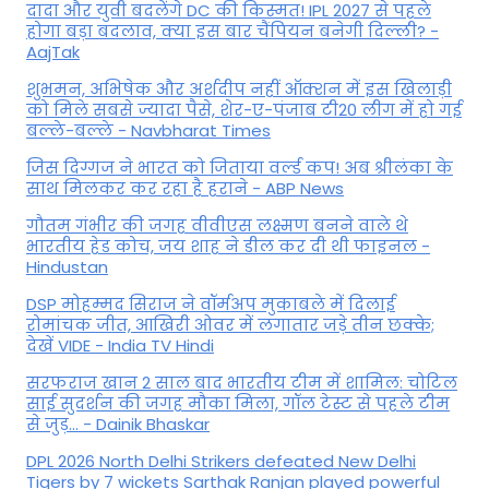
दादा और युवी बदलेंगे DC की किस्मत! IPL 2027 से पहले
होगा बड़ा बदलाव, क्या इस बार चैंपियन बनेगी दिल्ली? -
AajTak
शुभमन, अभिषेक और अर्शदीप नहीं ऑक्शन में इस खिलाड़ी
को मिले सबसे ज्यादा पैसे, शेर-ए-पंजाब टी20 लीग में हो गई
बल्ले-बल्ले - Navbharat Times
जिस दिग्गज ने भारत को जिताया वर्ल्ड कप! अब श्रीलंका के
साथ मिलकर कर रहा है हराने - ABP News
गौतम गंभीर की जगह वीवीएस लक्ष्मण बनने वाले थे
भारतीय हेड कोच, जय शाह ने डील कर दी थी फाइनल -
Hindustan
DSP मोहम्मद सिराज ने वॉर्मअप मुकाबले में दिलाई
रोमांचक जीत, आखिरी ओवर में लगातार जड़े तीन छक्के;
देखें VIDE - India TV Hindi
सरफराज खान 2 साल बाद भारतीय टीम में शामिल: चोटिल
साई सुदर्शन की जगह मौका मिला, गॉल टेस्ट से पहले टीम
से जुड़... - Dainik Bhaskar
DPL 2026 North Delhi Strikers defeated New Delhi
Tigers by 7 wickets Sarthak Ranjan played powerful