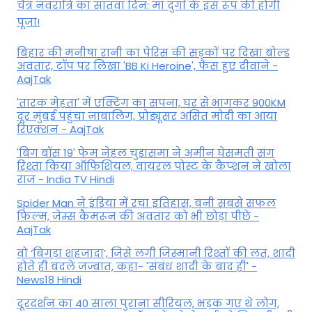
चैत्र नवरात्रि का सातवां दिन: मां दुर्गा के इस रूप की होगी
पूजा!
बिहार की मनीषा रानी का पेरिस की सड़कों पर दिखा बोल्ड
अवतार, टॉप पर लिखा 'BB Ki Heroine', फैंस हुए दीवाने -
AajTak
'तारक मेहता' में एक्टिंग का सपना, घर से भागकर 900KM
दूर मुंबई पहुंचा नाबालिग, प्रोड्यूसर असित मोदी का आया
रिएक्शन - AajTak
'बिग बॉस 19' फेम नेहल चुडासमा ने अमीन घेसमती संग
रिश्ता किया ऑफिशियल, वायरल पोस्ट के कैप्शन ने खोला
राज - India TV Hindi
Spider Man ने इंडिया में रचा इतिहास, बनी सबसे सफल
फिल्म, जेम्स कैमरून की अवतार को भी छोड़ा पीछे -
AajTak
वो ‘बिगड़ा शहजादा’, जिसे लगी जिस्मानी रिश्तों की लत, शादी
होते ही बदले जज्बात, कहा- 'संबंध शादी के बाद ही' -
News18 Hindi
दूरदर्शन का 40 साला पुराना सीरियल, भड़क गए थे लोग,