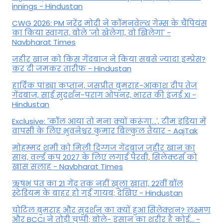
innings - Hindustan
CWG 2026: PM नरेंद्र मोदी ने कॉमनवेल्थ गेम्स के चैंपियंस
का किया स्वागत, बोले 'जो खेलेगा, वो खिलेगा' -
Navbharat Times
जहीर खान को किस गेंदबाज ने किया सबसे ज्यादा इम्प्रेस?
कर दी जमकर तारीफ - Hindustan
हार्दिक पांड्या कप्तान, जसप्रीत बुमराह-आकाश दीप तेज
गेंदबाज, साई सुदर्शन-पराग ओपनर, भारत की इंजर्ड XI -
Hindustan
Exclusive: 'कॉल आया तो मना क्यों करूंगा...', टीम इंडिया में
वापसी के लिए भुवनेश्वर कुमार बिल्कुल तैयार - AajTak
मोहम्मद शमी को मिली दिग्गज गेंदबाज जहीर खान का
साथ, वर्ल्ड कप 2027 के लिए लगाई पैरवी, सिलेक्टर्स को
खास सलाह - Navbharat Times
ऋषभ पंत का 21 गेंद तक नहीं खुला खाता, 22वीं बॉल
स्टेडियम के बाहर हो गई गायब; देखिए - Hindustan
चोटिल बुमराह और सुदर्शन का क्यों हुआ सिलेक्शन? लक्ष्मण
और BCCI ने तोड़ी चुप्पी; बोले- इंसान का शरीर है कोई… -