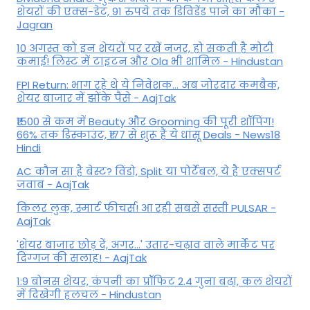
शेयरों की एक्स-डेट, 91 रुपये तक डिविडेंड पाने का मौका -
Jagran
10 अगस्त को इन शेयरों पर रखें नजर, हो सकती है मोटी
कमाई! लिस्ट में टाइटन और Ola भी शामिल - Hindustan
FPI Return: भाग रहे थे ये निवेशक... अब जोरदार कमबैक,
शेयर बाजार में झोंके पैसे - AajTak
₹1500 से कम में Beauty और Grooming की पूरी शॉपिंग!
66% तक डिस्काउंट, ₹177 से शुरू हैं ये धांसू Deals - News18
Hindi
AC कौन सा है बेस्ट? विंडो, Split या पोर्टेबल, ये है एक्सपर्ट
जवाब - AajTak
किलर लुक, स्मार्ट फीचर्स! आ रही सबसे सस्ती PULSAR -
AajTak
'शेयर बाजार छोड़ दें, अगर...' उतार-चढ़ाव वाले मार्केट पर
दिग्‍गज की सलाह! - AajTak
1:9 बोनस शेयर, कंपनी का प्रॉफिट 2.4 गुना बढ़ा, कल शेयरों
में दिखेगी हलचल - Hindustan