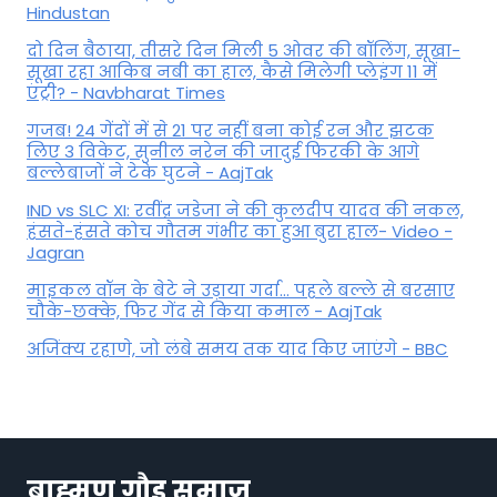
Hindustan
दो दिन बैठाया, तीसरे दिन मिली 5 ओवर की बॉलिंग, सूखा-
सूखा रहा आकिब नबी का हाल, कैसे मिलेगी प्लेइंग 11 में
एंट्री? - Navbharat Times
गजब! 24 गेंदों में से 21 पर नहीं बना कोई रन और झटक
लिए 3 विकेट, सुनील नरेन की जादुई फिरकी के आगे
बल्लेबाजों ने टेके घुटने - AajTak
IND vs SLC XI: रवींद्र जडेजा ने की कुलदीप यादव की नकल,
हंसते-हंसते कोच गौतम गंभीर का हुआ बुरा हाल- Video -
Jagran
माइकल वॉन के बेटे ने उड़ाया गर्दा... पहले बल्ले से बरसाए
चौके-छक्के, फिर गेंद से किया कमाल - AajTak
अजिंक्य रहाणे, जो लंबे समय तक याद किए जाएंगे - BBC
ब्राह्मण गौड़ समाज