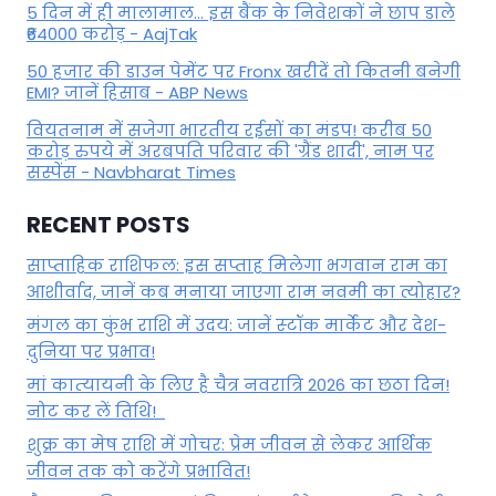
5 दिन में ही मालामाल... इस बैंक के निवेशकों ने छाप डाले
₹64000 करोड़ - AajTak
50 हजार की डाउन पेमेंट पर Fronx खरीदें तो कितनी बनेगी
EMI? जानें हिसाब - ABP News
वियतनाम में सजेगा भारतीय रईसों का मंडप! करीब 50
करोड़ रुपये में अरबपति परिवार की 'ग्रैंड शादी', नाम पर
सस्पेंस - Navbharat Times
RECENT POSTS
साप्ताहिक राशिफल: इस सप्ताह मिलेगा भगवान राम का
आशीर्वाद, जानें कब मनाया जाएगा राम नवमी का त्योहार?
मंगल का कुंभ राशि में उदय: जानें स्‍टॉक मार्केट और देश-
दुनिया पर प्रभाव!
मां कात्‍यायनी के लिए है चैत्र नवरात्रि 2026 का छठा दिन!
नोट कर लें तिथि!
शुक्र का मेष राशि में गोचर: प्रेम जीवन से लेकर आर्थिक
जीवन तक को करेंगे प्रभावित!