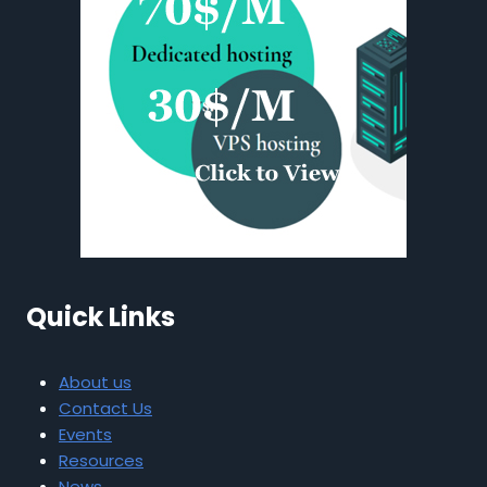
Quick Links
About us
Contact Us
Events
Resources
News