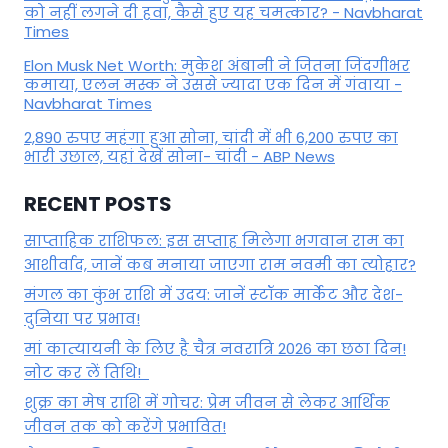
को नहीं लगने दी हवा, कैसे हुए यह चमत्कार? - Navbharat
Times
Elon Musk Net Worth: मुकेश अंबानी ने जितना जिंदगीभर
कमाया, एलन मस्क ने उससे ज्यादा एक दिन में गंवाया -
Navbharat Times
2,890 रुपए महंगा हुआ सोना, चांदी में भी 6,200 रुपए का
भारी उछाल, यहां देखें सोना- चांदी - ABP News
RECENT POSTS
साप्ताहिक राशिफल: इस सप्ताह मिलेगा भगवान राम का
आशीर्वाद, जानें कब मनाया जाएगा राम नवमी का त्योहार?
मंगल का कुंभ राशि में उदय: जानें स्‍टॉक मार्केट और देश-
दुनिया पर प्रभाव!
मां कात्‍यायनी के लिए है चैत्र नवरात्रि 2026 का छठा दिन!
नोट कर लें तिथि!
शुक्र का मेष राशि में गोचर: प्रेम जीवन से लेकर आर्थिक
जीवन तक को करेंगे प्रभावित!