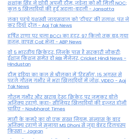
शशांक सिंह ने छोड़ी अपनी टीम, जडेजा को भी मिली NOC;
कुल 5 खिलाड़ियों की हुई अदला-बदली - Jansatta
लंका पहुंचे यशस्वी जायसवाल को 'टीचर' की तलाश, पंत ने
कर द‍िया ट्रोल - Aaj Tak News
हर्षित राणा पर चला BCCI का हंटर, 97 किलो तक बढ़ गया
वजन, वापस CoE भेजा - ABP News
वो 5 भारतीय क्रिकेटर, जिनके पास है सरकारी नौकरी;
ईशान किशन समेत दो RBI मैनेजर, Cricket Hindi News -
Hindustan
टीम इंडिया का कल से श्रीलंका में 'रिहर्सल', 15 अगस्त से
पहले गौतम गंभीर ने भरा ख‍िलाड़‍ियों में जोश, VIDEO - Aaj
Tak News
गौतम गंभीर और खराब टेस्ट क्रिकेट पर जमकर बोले
अजिंक्य रहाणे, कहा- सीनियर खिलाड़ियों की इज्जत होनी
चाहिए - Navbharat Times
माही के कमरे का वो एक सख्त नियम, संन्यास के बाद
अजिंक्‍य रहाणे ने सुनाया MS Dhoni से जुड़ा बेहद दिलचस्प
किस्सा - Jagran