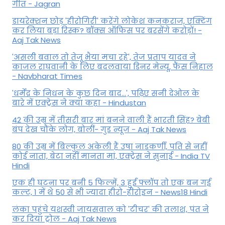
गीत - Jagran
डायरेक्शन छोड़ 'हीरोगिरी' करेंगे लोकेश कनकराज, एक्टिंग
कर लिया बड़ा रिस्क? बॉक्स ऑफिस पर बरसेंगे करोड़ों! -
Aaj Tak News
'असली बवाल तो तेजू भैया मचा रहे', तेज प्रताप यादव ने
काजल राघवानी के लिए बदलवाया डिनर मेन्यू, फैंस न‍िहाल
- Navbharat Times
'धर्मेंद्र के निधन के कुछ दिन बाद...', पढ़िए सनी देओल के
बारे में एक्ट्रेस ने क्या कहा - Hindustan
42 की उम्र में तीसरी बार मां बनने वाली हैं भारती सिंह? बेबी
बंप देख चौंके लोग, बोलीं- गुड न्यूज - Aaj Tak News
80 की उम्र में बिल्कुल अकेली हैं उषा नाडकर्णी, पति से नहीं
कोई नाता, बेटा नहीं मानता मां, एक्ट्रेस ने सुनाई - India TV
Hindi
एक ही घटना पर बनी 5 फिल्में, 3 हुईं फ्लॉप तो एक बन गई
कल्ट, 1 में थे 50 से भी ज्यादा हीरो-हीरोइन - News18 Hindi
लंका पहुंचे यशस्वी जायसवाल को 'टीचर' की तलाश, पंत ने
कर द‍िया ट्रोल - Aaj Tak News