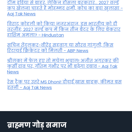
टीम इंडिया से बाहर, लेकिन हौसला बरकरार... 2027 वर्ल्ड
कप खेलना चाहते हैं मोहम्मद शमी, कोच का बड़ा खुलासा -
Aaj Tak News
विराट कोहली को किया नजरअंदाज, इस भारतीय को दी
तरजीह; 2027 वर्ल्ड कप में किन तीन बैटर के लिए बेकरार
हाशिम अमला? - Hindustan
सचिन तेंदुलकर-वीरेंद्र सहवाग या सौरव गांगुली, किस
रिटायर्ड क्रिकेटर को मिलती - ABP News
श्रीलंका में फेल हुए तो मचेगा भूचाल! अजीत अगरकर की
कुर्सी दांव पर, गौतम गंभीर पर भी बढ़ेगा दबाव - Aaj Tak
News
रेस ट्रैक पर उतरे MS Dhoni! दौड़ाई ख़ास बाइक, कीमत बस
इतनी - Aaj Tak News
ब्राह्मण गौड़ समाज