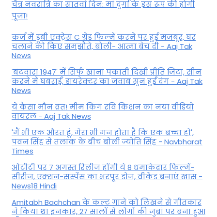
चैत्र नवरात्रि का सातवां दिन: मां दुर्गा के इस रूप की होगी
पूजा!
कर्ज में डूबी एक्ट्रेस C ग्रेड फिल्में करने पर हुई मजबूर, घर
चलाने को किए समझौते, बोली- आत्मा बेच दी - Aaj Tak
News
'बंटवारा 1947' में सिर्फ खाना पकाती दिखीं प्रीति जिंटा, सीन
करने में घबराईं, डायरेक्टर का जवाब सुन हुईं दंग - Aaj Tak
News
ये कैसा मौन व्रत! मीम किंग रवि किशन का नया वीडियो
वायरल - Aaj Tak News
'मैं भी एक औरत हूं, मेरा भी मन होता है कि एक बच्चा हो',
पवन सिंह से तलाक के बीच बोलीं ज्योति सिंह - Navbharat
Times
ओटीटी पर 7 अगस्त रिलीज होंगी ये 8 धमाकेदार फिल्में-
सीरीज, एक्शन-सस्पेंस का भरपूर डोज, वीकेंड बनाएं खास -
News18 Hindi
Amitabh Bachchan के कल्ट गाने को लिखने से गीतकार
ने किया था इनकार, 27 सालों से लोगों की जुबां पर बना हुआ