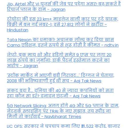
Jio, Airtel और Vi यूजर्स की जेब पर पड़ेगा असर! बढ़ सकते हैं
रिचार्ज प्लान के दाम - Jagran
टोयोटा की इस 23 km+ माइलेज वाली कार पर टूटे ग्राहक,
बिक्री में बन गई नंबर-1; इसे 27,812 लोगों ने खरीदा -
Hindustan
Tata Nexon का धमाका! अचानक लॉन्च कर दिया खास
Camo एडिशन, इतने रुपये से शुरू होती है कीमत - ndtv.in
जेप्टो, बुक माय शो और इंडिगो समेत 9 एप्स पर लगा 20
लाख रुपये का जुर्माना; डार्क पैटर्न इस्तेमाल करने का
आरोप - Jagran
'स्‍टॉक मार्केट में आएगी बड़ी गिरावट...' दिग्‍गज ने चेताया,
2008 की भविष्यवाणी हुई थी सच - Aaj Tak News
संकट बड़ा है... दुनिया की 40 से ज्यादा कंपनियों को सता
रहा कौन सा डर? दनादन छंटनी - Aaj Tak News
5G Network Slicing: अलग होंगे 4G और 5G प्लान के दाम,
नेटवर्क स्लाइसिंग पर TRAI के नए सुझाव, तय स्पीड ना
मिली तो कार्रवाई - Navbharat Times
LIC OFS: सरकार ने चुपचाप कमा लिए ₹31,522 करोड़, बाजार