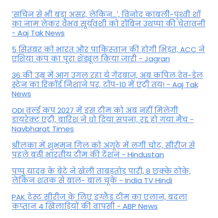
'सचिन से भी बड़ा असर, लेकिन...', व‍िनोद कांबली-पृथ्वी शॉ
का नाम लेकर वैभव सूर्यवंशी को रॉबिन उथप्पा की चेतावनी
- Aaj Tak News
5 सितंबर को भारत और पाकिस्‍तान की होगी भिड़ंत, ACC ने
एशिया कप का पूरा शेड्यूल किया जारी - Jagran
36 की उम्र में आग उगल रहा ये गेंदबाज, अब कपिल देव-डेल
स्टेन का रिकॉर्ड निशाने पर, टॉप-10 में एंट्री तय! - Aaj Tak
News
ODI वर्ल्ड कप 2027 में इस टीम को अब नहीं मिलेगी
डायरेक्ट एंट्री, बारिश ने धो दिया सपना, रद्द हो गया मैच -
Navbharat Times
श्रीलंका में शुभमन गिल को अंगूठे में लगी चोट, सीरीज से
पहले बढ़ी भारतीय टीम की टेंशन - Hindustan
पप्पू यादव के बेटे ने खेली ताबड़तोड़ पारी, 8 छक्के ठोके,
लेकिन शतक से बाल- बाल चूके - India TV Hindi
PAK टेस्ट सीरीज के लिए इंग्लैंड टीम का एलान, बदला
कप्तान 4 खिलाड़ियों की वापसी - ABP News