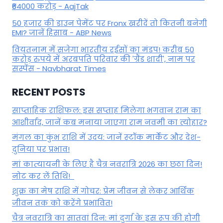
₹64000 करोड़ - AajTak
50 हजार की डाउन पेमेंट पर Fronx खरीदें तो कितनी बनेगी
EMI? जानें हिसाब - ABP News
वियतनाम में सजेगा भारतीय रईसों का मंडप! करीब 50
करोड़ रुपये में अरबपति परिवार की 'ग्रैंड शादी', नाम पर
सस्पेंस - Navbharat Times
RECENT POSTS
साप्ताहिक राशिफल: इस सप्ताह मिलेगा भगवान राम का
आशीर्वाद, जानें कब मनाया जाएगा राम नवमी का त्योहार?
मंगल का कुंभ राशि में उदय: जानें स्‍टॉक मार्केट और देश-
दुनिया पर प्रभाव!
मां कात्‍यायनी के लिए है चैत्र नवरात्रि 2026 का छठा दिन!
नोट कर लें तिथि!
शुक्र का मेष राशि में गोचर: प्रेम जीवन से लेकर आर्थिक
जीवन तक को करेंगे प्रभावित!
चैत्र नवरात्रि का सातवां दिन: मां दुर्गा के इस रूप की होगी