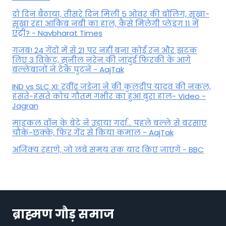
दो दिन बैठाया, तीसरे दिन मिली 5 ओवर की बॉलिंग, सूखा-
सूखा रहा आकिब नबी का हाल, कैसे मिलेगी प्लेइंग 11 में
एंट्री? - Navbharat Times
गजब! 24 गेंदों में से 21 पर नहीं बना कोई रन और झटक
लिए 3 विकेट, सुनील नरेन की जादुई फिरकी के आगे
बल्लेबाजों ने टेके घुटने - AajTak
IND vs SLC XI: रवींद्र जडेजा ने की कुलदीप यादव की नकल,
हंसते-हंसते कोच गौतम गंभीर का हुआ बुरा हाल- Video -
Jagran
माइकल वॉन के बेटे ने उड़ाया गर्दा... पहले बल्ले से बरसाए
चौके-छक्के, फिर गेंद से किया कमाल - AajTak
अजिंक्य रहाणे, जो लंबे समय तक याद किए जाएंगे - BBC
ब्राह्मण गौड़ समाज