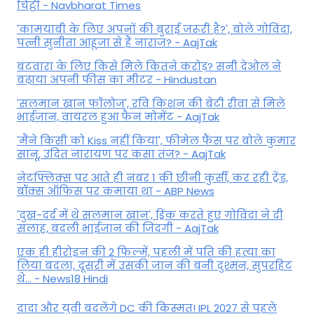
चिट्ठी - Navbharat Times
'कामयाबी के लिए अपनों की बुराई जरूरी है?', बोले गोविंदा,
पत्नी सुनीता आहूजा से हैं नाराज? - AajTak
बंटवारा के लिए किसे मिले कितने करोड़? सनी देओल ने
बढ़ाया अपनी फीस का मीटर - Hindustan
'सलमान खान फॉलोज', रवि किशन की बेटी रीवा से मिले
भाईजान, वायरल हुआ फैन मोमेंट - AajTak
'मैंने किसी को Kiss नहीं किया', फीमेल फैंस पर बोले कुमार
सानू, उदित नारायण पर कसा तंज? - AajTak
नेटफ्लिक्स पर आते ही नंबर 1 की छीनी कुर्सी, कर रही ट्रेंड,
बॉक्स ऑफिस पर कमाया था - ABP News
'दुख-दर्द में थे सलमान खान', ड्रिंक करते हुए गोविंदा ने दी
सलाह, बदली भाईजान की जिंदगी - AajTak
एक ही हीरोइन की 2 फिल्में, पहली में पति की हत्या का
लिया बदला, दूसरी में उसकी जान की बनी दुश्मन, सुपरहिट
थे... - News18 Hindi
दादा और युवी बदलेंगे DC की किस्मत! IPL 2027 से पहले