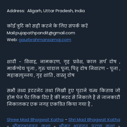
Address: Aligarh, Uttar Pradesh, India
कोई त्रुटि को सही करने के लिए संपर्क करें
Mail:pujapathpandit@gmail.com
Web:
gaurbrahmansamaj.com
शादी - विवाह, नामकरण, गृह प्रवेश, काल सर्प दोष ,
मार्कण्डेय पूजा , गुरु चांडाल पूजा, पितृ दोष निवारण - पूजा ,
महाम्रत्युन्जय , गृह शांति , वास्तु दोष
सभी तथ्य इंटरनेट तथा लिखी हुए पुराने ग्रन्थ किताब जो
होम पेज पैर लिंक दिए है की मदद से निकाले है से जानकारी
निकालकर एक जगह एकत्रित किया गया है ,
Shree Mad Bhagwat Katha
-
Shri Mad Bhagwat Katha
-
श्रीमद्भागवत कथा
-
श्रीमद भागवत पुराण कथा
-