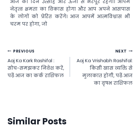
आज का दिन उत्साह और ऊर्जा से भरपूर रहेगा। आपमें
नेतृत्व क्षमता का विकास होगा और आप अपने आसपास
के लोगों को प्रेरित करेंगे। आज आपमें आत्मविश्वास भी
चरम पर होगा, जो
Post
PREVIOUS
NEXT
Aaj Ka Kark Rashifal :
Aaj Ka Vrishabh Rashifal:
navigation
सोच-समझकर निवेश करें,
किसी खास व्यक्ति से
पढ़ें आज का कर्क राशिफल
मुलाकात होगी, पढ़ें आज
का वृषभ राशिफल
Similar Posts