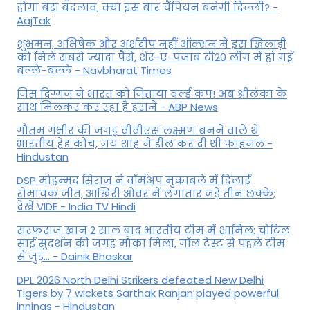
होगा बड़ा बदलाव, क्या इस बार चैंपियन बनेगी दिल्ली? -
AajTak
शुभमन, अभिषेक और अर्शदीप नहीं ऑक्शन में इस खिलाड़ी
को मिले सबसे ज्यादा पैसे, शेर-ए-पंजाब टी20 लीग में हो गई
बल्ले-बल्ले - Navbharat Times
जिस दिग्गज ने भारत को जिताया वर्ल्ड कप! अब श्रीलंका के
साथ मिलकर कर रहा है हराने - ABP News
गौतम गंभीर की जगह वीवीएस लक्ष्मण बनने वाले थे
भारतीय हेड कोच, जय शाह ने डील कर दी थी फाइनल -
Hindustan
DSP मोहम्मद सिराज ने वॉर्मअप मुकाबले में दिलाई
रोमांचक जीत, आखिरी ओवर में लगातार जड़े तीन छक्के;
देखें VIDE - India TV Hindi
सरफराज खान 2 साल बाद भारतीय टीम में शामिल: चोटिल
साई सुदर्शन की जगह मौका मिला, गॉल टेस्ट से पहले टीम
से जुड़... - Dainik Bhaskar
DPL 2026 North Delhi Strikers defeated New Delhi
Tigers by 7 wickets Sarthak Ranjan played powerful
innings - Hindustan