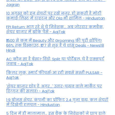
Jagran
10 अगस्त को इन शेयरों पर रखें नजर, हो सकती है मोटी
कमाई! लिस्ट में टाइटन और Ola भी शामिल - Hindustan
FPI Return: भाग रहे थे ये निवेशक... अब जोरदार कमबैक,
शेयर बाजार में झोंके पैसे - AajTak
₹1500 से कम में Beauty और Grooming की पूरी शॉपिंग!
66% तक डिस्काउंट, ₹177 से शुरू हैं ये धांसू Deals - News18
Hindi
AC कौन सा है बेस्ट? विंडो, Split या पोर्टेबल, ये है एक्सपर्ट
जवाब - AajTak
किलर लुक, स्मार्ट फीचर्स! आ रही सबसे सस्ती PULSAR -
AajTak
'शेयर बाजार छोड़ दें, अगर...' उतार-चढ़ाव वाले मार्केट पर
दिग्‍गज की सलाह! - AajTak
1:9 बोनस शेयर, कंपनी का प्रॉफिट 2.4 गुना बढ़ा, कल शेयरों
में दिखेगी हलचल - Hindustan
5 दिन में ही मालामाल... इस बैंक के निवेशकों ने छाप डाले