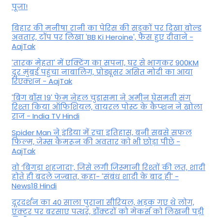
पूजा!
बिहार की मनीषा रानी का पेरिस की सड़कों पर दिखा बोल्ड
अवतार, टॉप पर लिखा 'BB Ki Heroine', फैंस हुए दीवाने -
AajTak
'तारक मेहता' में एक्टिंग का सपना, घर से भागकर 900KM
दूर मुंबई पहुंचा नाबालिग, प्रोड्यूसर असित मोदी का आया
रिएक्शन - AajTak
'बिग बॉस 19' फेम नेहल चुडासमा ने अमीन घेसमती संग
रिश्ता किया ऑफिशियल, वायरल पोस्ट के कैप्शन ने खोला
राज - India TV Hindi
Spider Man ने इंडिया में रचा इतिहास, बनी सबसे सफल
फिल्म, जेम्स कैमरून की अवतार को भी छोड़ा पीछे -
AajTak
वो ‘बिगड़ा शहजादा’, जिसे लगी जिस्मानी रिश्तों की लत, शादी
होते ही बदले जज्बात, कहा- 'संबंध शादी के बाद ही' -
News18 Hindi
दूरदर्शन का 40 साला पुराना सीरियल, भड़क गए थे लोग,
एक्टर पर बरसाए पत्थर, डॉक्टरों को मेकर्स को लिखनी पड़ी