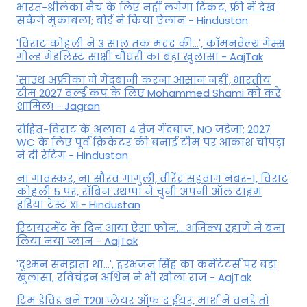
भारत-श्रीलंका मैच के लिए नहीं लगेगा टिकट, फ्री में देख
सकेंगे मुकाबला; बोर्ड ने किया ऐलान - Hindustan
'विराट कोहली ने 3 साल तक मदद की...', कॉमनवेल्थ गेम्स
गोल्ड मेडलिस्ट साक्षी चौधरी का बड़ा खुलासा - AajTak
'साउथ अफ्रीका में गेंदबाजी करना आसान नहीं', भारतीय
टीम 2027 वर्ल्‍ड कप के लिए Mohammed Shami को करे
शामिल! - Jagran
रोहित-विराट के अलावा 4 तेज गेंदबाज, NO जडेजा; 2027
WC के लिए पूर्व क्रिकेटर की बनाई टीम पर आकाश चोपड़ा
ने दी रेटिंग - Hindustan
ना गावस्कर, ना सौरव गांगुली, वीरेंद्र सहवाग नंबर-1, विराट
कोहली 5 पर, रॉबिन उथप्पा ने चुनी अपनी ऑल टाइम
इंडिया टेस्ट XI - Hindustan
रिटायरमेंट के दिन आया ऐसा फोन... अजिंक्य रहाणे ने बना
लिया नया प्लान - AajTak
'दुश्मन समझता था...', हरभजन सिंह का कमेंटेटर्स पर बड़ा
खुलासा, रव‍िचंद्रन अश्विन ने भी खोला राज - AajTak
टिम डेविड बने T20I प्लेयर ऑफ द ईयर, मार्श ने वनडे तो