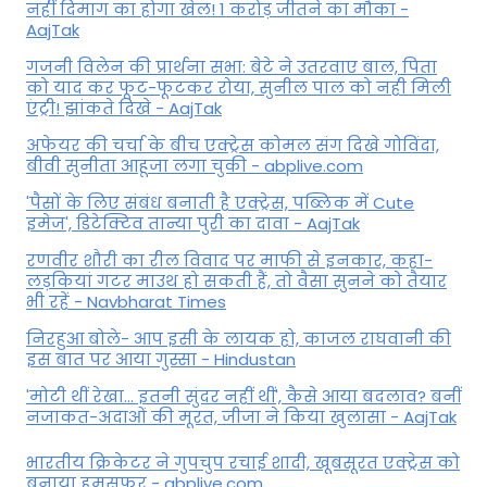
नहीं दिमाग का होगा खेल! 1 करोड़ जीतने का मौका -
AajTak
गजनी विलेन की प्रार्थना सभा: बेटे ने उतरवाए बाल, पिता
को याद कर फूट-फूटकर रोया, सुनील पाल को नही मिली
एंट्री! झांकते दिखे - AajTak
अफेयर की चर्चा के बीच एक्ट्रेस कोमल संग दिखे गोविंदा,
बीवी सुनीता आहूजा लगा चुकी - abplive.com
'पैसों के लिए संबंध बनाती है एक्ट्रेस, पब्लिक में Cute
इमेज', डिटेक्टिव तान्या पुरी का दावा - AajTak
रणवीर शौरी का रील विवाद पर माफी से इनकार, कहा-
लड़कियां गटर माउथ हो सकती हैं, तो वैसा सुनने को तैयार
भी रहें - Navbharat Times
निरहुआ बोले- आप इसी के लायक हो, काजल राघवानी की
इस बात पर आया गुस्सा - Hindustan
'मोटी थीं रेखा... इतनी सुंदर नहीं थीं', कैसे आया बदलाव? बनीं
नजाकत-अदाओं की मूरत, जीजा ने किया खुलासा - AajTak
भारतीय क्रिकेटर ने गुपचुप रचाई शादी, खूबसूरत एक्ट्रेस को
बनाया हमसफर - abplive.com