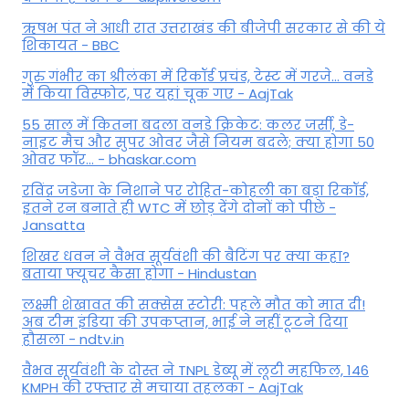
ऋषभ पंत ने आधी रात उत्तराखंड की बीजेपी सरकार से की ये
शिकायत - BBC
गुरु गंभीर का श्रीलंका में र‍िकॉर्ड प्रचंड, टेस्ट में गरजे... वनडे
में किया व‍िस्फोट, पर यहां चूक गए - AajTak
55 साल में कितना बदला वनडे क्रिकेट: कलर जर्सी, डे-
नाइट मैच और सुपर ओवर जैसे नियम बदले; क्या होगा 50
ओवर फॉर... - bhaskar.com
रविंद्र जडेजा के निशाने पर रोहित-कोहली का बड़ा रिकॉर्ड,
इतने रन बनाते ही WTC में छोड़ देंगे दोनों को पीछे -
Jansatta
शिखर धवन ने वैभव सूर्यवंशी की बैटिंग पर क्या कहा?
बताया फ्यूचर कैसा होगा - Hindustan
लक्ष्मी शेखावत की सक्‍सेस स्‍टोरी: पहले मौत को मात दी!
अब टीम इंडिया की उपकप्तान, भाई ने नहीं टूटने दिया
हौसला - ndtv.in
वैभव सूर्यवंशी के दोस्त ने TNPL डेब्यू में लूटी महफिल, 146
KMPH की रफ्तार से मचाया तहलका - AajTak