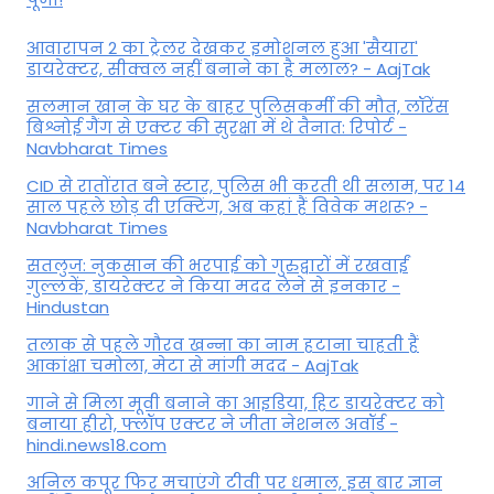
आवारापन 2 का ट्रेलर देखकर इमोशनल हुआ 'सैयारा'
डायरेक्टर, सीक्वल नहीं बनाने का है मलाल? - AajTak
सलमान खान के घर के बाहर पुलिसकर्मी की मौत, लॉरेंस
बिश्नोई गैंग से एक्टर की सुरक्षा में थे तैनात: रिपोर्ट -
Navbharat Times
CID से रातोंरात बने स्टार, पुलिस भी करती थी सलाम, पर 14
साल पहले छोड़ दी एक्टिंग, अब कहां हैं विवेक मशरू? -
Navbharat Times
सतलुज: नुकसान की भरपाई को गुरुद्वारों में रखवाईं
गुल्लकें, डायरेक्टर ने किया मदद लेने से इनकार -
Hindustan
तलाक से पहले गौरव खन्ना का नाम हटाना चाहती हैं
आकांक्षा चमोला, मेटा से मांगी मदद - AajTak
गाने से मिला मूवी बनाने का आइडिया, हिट डायरेक्टर को
बनाया हीरो, फ्लॉप एक्टर ने जीता नेशनल अवॉर्ड -
hindi.news18.com
अनिल कपूर फिर मचाएंगे टीवी पर धमाल, इस बार ज्ञान