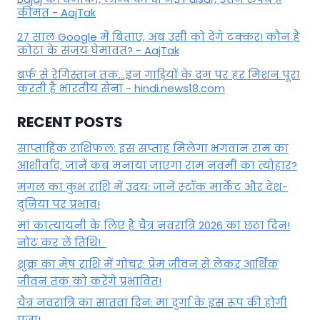
कीमत - AajTak
27 साल Google में बिताए, अब उसी को देंगे टक्कर! कौन हैं
कोटा के संजय घेमावत? - AajTak
बर्फ से रेगिस्तान तक...इन गाड़ियों के दम पर हर मिशन पूरा
करती है भारतीय सेना - hindi.news18.com
RECENT POSTS
साप्ताहिक राशिफल: इस सप्ताह मिलेगा भगवान राम का
आशीर्वाद, जानें कब मनाया जाएगा राम नवमी का त्योहार?
मंगल का कुंभ राशि में उदय: जानें स्‍टॉक मार्केट और देश-
दुनिया पर प्रभाव!
मां कात्‍यायनी के लिए है चैत्र नवरात्रि 2026 का छठा दिन!
नोट कर लें तिथि!
शुक्र का मेष राशि में गोचर: प्रेम जीवन से लेकर आर्थिक
जीवन तक को करेंगे प्रभावित!
चैत्र नवरात्रि का सातवां दिन: मां दुर्गा के इस रूप की होगी
पूजा!