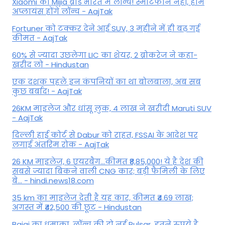
Xiaomi का Mijia ब्रांड भारत में लॉन्च! स्मार्टफोन नहीं, होम
अप्लायंस होंगे लॉन्च - AajTak
Fortuner को टक्कर देने आई SUV, 3 महीने में ही बढ़ गई
कीमत - AajTak
60% से ज्यादा उछलेगा LIC का शेयर, 2 ब्रोकरेज ने कहा-
खरीद लो - Hindustan
एक दशक पहले इन कंपनियों का था बोलबाला, अब सब
कुछ बर्बाद! - AajTak
26KM माइलेज और धांसू लुक, 4 लाख ने खरीदी Maruti SUV
- AajTak
दिल्ली हाई कोर्ट से Dabur को राहत, FSSAI के आदेश पर
लगाई अंतरिम रोक - AajTak
26 KM माइलेज, 6 एयरबैग...कीमत ₹8,85,000! ये है देश की
सबसे ज्यादा बिकने वाली CNG कार; बड़ी फैमिली के लिए
बे... - hindi.news18.com
35 km का माइलेज देती है यह कार, कीमत ₹4.69 लाख;
अगस्त में ₹42,500 की छूट - Hindustan
Bajaj का धमाका, लॉन्च की दो नई Pulsar, इतने रुपये है