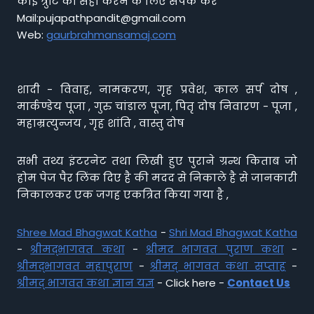
कोई त्रुटि को सही करने के लिए संपर्क करें
Mail:pujapathpandit@gmail.com
Web:
gaurbrahmansamaj.com
शादी - विवाह, नामकरण, गृह प्रवेश, काल सर्प दोष ,
मार्कण्डेय पूजा , गुरु चांडाल पूजा, पितृ दोष निवारण - पूजा ,
महाम्रत्युन्जय , गृह शांति , वास्तु दोष
सभी तथ्य इंटरनेट तथा लिखी हुए पुराने ग्रन्थ किताब जो
होम पेज पैर लिंक दिए है की मदद से निकाले है से जानकारी
निकालकर एक जगह एकत्रित किया गया है ,
Shree Mad Bhagwat Katha
-
Shri Mad Bhagwat Katha
-
श्रीमद्भागवत कथा
-
श्रीमद भागवत पुराण कथा
-
श्रीमद्भागवत महापुराण
-
श्रीमद् भागवत कथा सप्ताह
-
श्रीमद् भागवत कथा ज्ञान यज्ञ
- Click here -
Contact Us