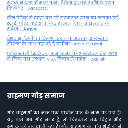
स्टार्क ने टेस्ट में मारी बाजी; ट्रैविस हेड बने सर्वश्रेष्ठ पुरुष
क्रिकेटर - Jansatta
टीम इंडिया से बाहर चल रहे सरफराज खान का छलका दर्द,
स्टोरी पोस्ट कर बयां किए हालात; दिए नई शुरुआत के
संकेत - Jagran
वैभव सूर्यवंशी का दिखेगा अब नया अवतार, राजस्थान
रॉयल्स के साथ बहा रहे हैं पसीना - India TV Hindi
पाकिस्तानी क्रिकेटर हमजा नजर पर 2 साल का बैन, PCB
ने ल‍िया बड़ा एक्शन, VISA व‍िवाद से बखेड़ा - AajTak
ब्राह्मण गौड़ समाज
गौड़ ब्राह्मणों का नाम एक प्राचीन प्रांत के नाम पर पड़ा है।
यह प्रांत अब गौड़ नगर है, जो चिरकाल तक बिहार और
बंगाल की राजधानी रहा है। गौड़ ब्राहमण के पाँच भेदों में से