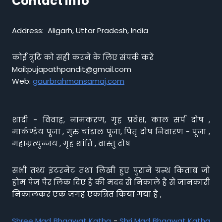
Contact info
Address: Aligarh, Uttar Pradesh, India
कोई त्रुटि को सही करने के लिए संपर्क करें
Mail:pujapathpandit@gmail.com
Web:
gaurbrahmansamaj.com
शादी - विवाह, नामकरण, गृह प्रवेश, काल सर्प दोष ,
मार्कण्डेय पूजा , गुरु चांडाल पूजा, पितृ दोष निवारण - पूजा ,
महाम्रत्युन्जय , गृह शांति , वास्तु दोष
सभी तथ्य इंटरनेट तथा लिखी हुए पुराने ग्रन्थ किताब जो
होम पेज पैर लिंक दिए है की मदद से निकाले है से जानकारी
निकालकर एक जगह एकत्रित किया गया है ,
Shree Mad Bhagwat Katha
-
Shri Mad Bhagwat Katha