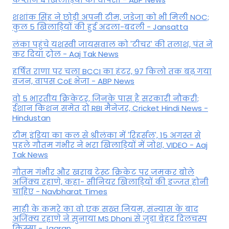
शशांक सिंह ने छोड़ी अपनी टीम, जडेजा को भी मिली NOC;
कुल 5 खिलाड़ियों की हुई अदला-बदली - Jansatta
लंका पहुंचे यशस्वी जायसवाल को 'टीचर' की तलाश, पंत ने
कर द‍िया ट्रोल - Aaj Tak News
हर्षित राणा पर चला BCCI का हंटर, 97 किलो तक बढ़ गया
वजन, वापस CoE भेजा - ABP News
वो 5 भारतीय क्रिकेटर, जिनके पास है सरकारी नौकरी;
ईशान किशन समेत दो RBI मैनेजर, Cricket Hindi News -
Hindustan
टीम इंडिया का कल से श्रीलंका में 'रिहर्सल', 15 अगस्त से
पहले गौतम गंभीर ने भरा ख‍िलाड़‍ियों में जोश, VIDEO - Aaj
Tak News
गौतम गंभीर और खराब टेस्ट क्रिकेट पर जमकर बोले
अजिंक्य रहाणे, कहा- सीनियर खिलाड़ियों की इज्जत होनी
चाहिए - Navbharat Times
माही के कमरे का वो एक सख्त नियम, संन्यास के बाद
अजिंक्‍य रहाणे ने सुनाया MS Dhoni से जुड़ा बेहद दिलचस्प
किस्सा - Jagran