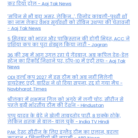
कर द‍िया ट्रोल - Aaj Tak News
'सचिन से भी बड़ा असर, लेकिन...', व‍िनोद कांबली-पृथ्वी शॉ
का नाम लेकर वैभव सूर्यवंशी को रॉबिन उथप्पा की चेतावनी
- Aaj Tak News
5 सितंबर को भारत और पाकिस्‍तान की होगी भिड़ंत, ACC ने
एशिया कप का पूरा शेड्यूल किया जारी - Jagran
36 की उम्र में आग उगल रहा ये गेंदबाज, अब कपिल देव-डेल
स्टेन का रिकॉर्ड निशाने पर, टॉप-10 में एंट्री तय! - Aaj Tak
News
ODI वर्ल्ड कप 2027 में इस टीम को अब नहीं मिलेगी
डायरेक्ट एंट्री, बारिश ने धो दिया सपना, रद्द हो गया मैच -
Navbharat Times
श्रीलंका में शुभमन गिल को अंगूठे में लगी चोट, सीरीज से
पहले बढ़ी भारतीय टीम की टेंशन - Hindustan
पप्पू यादव के बेटे ने खेली ताबड़तोड़ पारी, 8 छक्के ठोके,
लेकिन शतक से बाल- बाल चूके - India TV Hindi
PAK टेस्ट सीरीज के लिए इंग्लैंड टीम का एलान, बदला
कप्तान 4 खिलाड़ियों की वापसी - ABP News