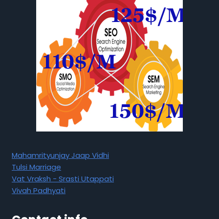
Mahamrityunjay Jaap Vidhi
Tulsi Marriage
Vat Vraksh - Srasti Utappati
Vivah Padhyati