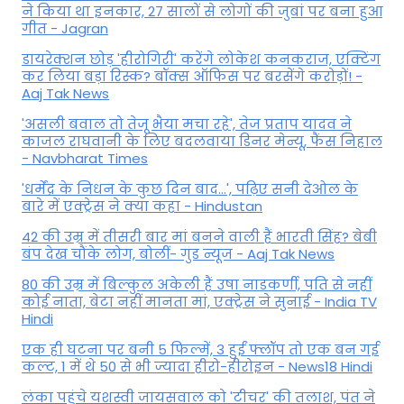
ने किया था इनकार, 27 सालों से लोगों की जुबां पर बना हुआ
गीत - Jagran
डायरेक्शन छोड़ 'हीरोगिरी' करेंगे लोकेश कनकराज, एक्टिंग
कर लिया बड़ा रिस्क? बॉक्स ऑफिस पर बरसेंगे करोड़ों! -
Aaj Tak News
'असली बवाल तो तेजू भैया मचा रहे', तेज प्रताप यादव ने
काजल राघवानी के लिए बदलवाया डिनर मेन्यू, फैंस न‍िहाल
- Navbharat Times
'धर्मेंद्र के निधन के कुछ दिन बाद...', पढ़िए सनी देओल के
बारे में एक्ट्रेस ने क्या कहा - Hindustan
42 की उम्र में तीसरी बार मां बनने वाली हैं भारती सिंह? बेबी
बंप देख चौंके लोग, बोलीं- गुड न्यूज - Aaj Tak News
80 की उम्र में बिल्कुल अकेली हैं उषा नाडकर्णी, पति से नहीं
कोई नाता, बेटा नहीं मानता मां, एक्ट्रेस ने सुनाई - India TV
Hindi
एक ही घटना पर बनी 5 फिल्में, 3 हुईं फ्लॉप तो एक बन गई
कल्ट, 1 में थे 50 से भी ज्यादा हीरो-हीरोइन - News18 Hindi
लंका पहुंचे यशस्वी जायसवाल को 'टीचर' की तलाश, पंत ने