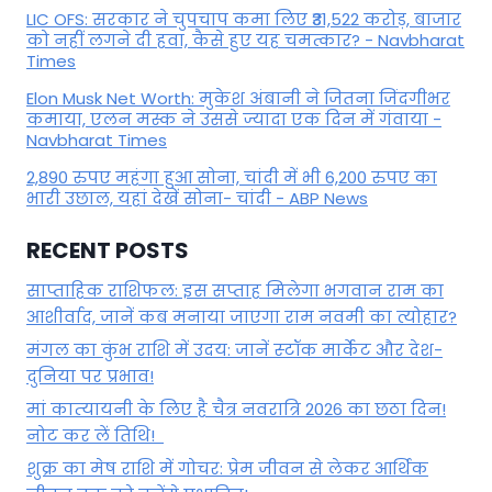
LIC OFS: सरकार ने चुपचाप कमा लिए ₹31,522 करोड़, बाजार
को नहीं लगने दी हवा, कैसे हुए यह चमत्कार? - Navbharat
Times
Elon Musk Net Worth: मुकेश अंबानी ने जितना जिंदगीभर
कमाया, एलन मस्क ने उससे ज्यादा एक दिन में गंवाया -
Navbharat Times
2,890 रुपए महंगा हुआ सोना, चांदी में भी 6,200 रुपए का
भारी उछाल, यहां देखें सोना- चांदी - ABP News
RECENT POSTS
साप्ताहिक राशिफल: इस सप्ताह मिलेगा भगवान राम का
आशीर्वाद, जानें कब मनाया जाएगा राम नवमी का त्योहार?
मंगल का कुंभ राशि में उदय: जानें स्‍टॉक मार्केट और देश-
दुनिया पर प्रभाव!
मां कात्‍यायनी के लिए है चैत्र नवरात्रि 2026 का छठा दिन!
नोट कर लें तिथि!
शुक्र का मेष राशि में गोचर: प्रेम जीवन से लेकर आर्थिक