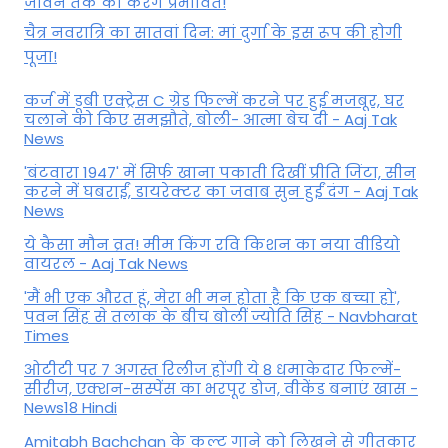
जीवन तक को करेंगे प्रभावित!
चैत्र नवरात्रि का सातवां दिन: मां दुर्गा के इस रूप की होगी
पूजा!
कर्ज में डूबी एक्ट्रेस C ग्रेड फिल्में करने पर हुई मजबूर, घर
चलाने को किए समझौते, बोली- आत्मा बेच दी - Aaj Tak
News
'बंटवारा 1947' में सिर्फ खाना पकाती दिखीं प्रीति जिंटा, सीन
करने में घबराईं, डायरेक्टर का जवाब सुन हुईं दंग - Aaj Tak
News
ये कैसा मौन व्रत! मीम किंग रवि किशन का नया वीडियो
वायरल - Aaj Tak News
'मैं भी एक औरत हूं, मेरा भी मन होता है कि एक बच्चा हो',
पवन सिंह से तलाक के बीच बोलीं ज्योति सिंह - Navbharat
Times
ओटीटी पर 7 अगस्त रिलीज होंगी ये 8 धमाकेदार फिल्में-
सीरीज, एक्शन-सस्पेंस का भरपूर डोज, वीकेंड बनाएं खास -
News18 Hindi
Amitabh Bachchan के कल्ट गाने को लिखने से गीतकार