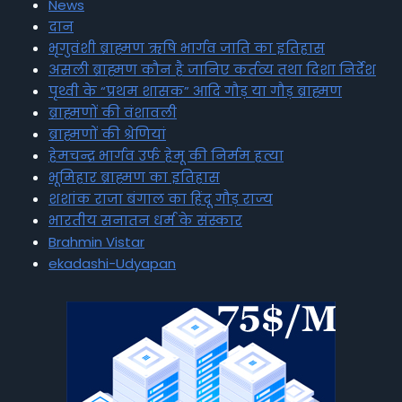
News
दान
भृगुवंशी ब्राह्मण ऋषि भार्गव जाति का इतिहास
असली ब्राह्मण कौन है जानिए कर्तव्य तथा दिशा निर्देश
पृथ्वी के “प्रथम शासक” आदि गौड़ या गौड़ ब्राह्मण
ब्राह्मणों की वंशावली
ब्राह्मणों की श्रेणियां
हेमचन्द्र भार्गव उर्फ हेमू की निर्मम हत्या
भूमिहार ब्राह्मण का इतिहास
शशांक राजा बंगाल का हिंदू गौड़ राज्य
भारतीय सनातन धर्म के संस्कार
Brahmin Vistar
ekadashi-Udyapan