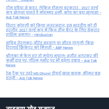
टीम इंडिया से बाहर, लेकिन हौसला बरकरार... 2027 वर्ल्ड
कप खेलना चाहते हैं मोहम्मद शमी, कोच का बड़ा खुलासा -
Aaj Tak News
विराट कोहली को किया नजरअंदाज, इस भारतीय को दी
तरजीह; 2027 वर्ल्ड कप में किन तीन बैटर के लिए बेकरार
हाशिम अमला? - Hindustan
सचिन तेंदुलकर-वीरेंद्र सहवाग या सौरव गांगुली, किस
रिटायर्ड क्रिकेटर को मिलती - ABP News
श्रीलंका में फेल हुए तो मचेगा भूचाल! अजीत अगरकर की
कुर्सी दांव पर, गौतम गंभीर पर भी बढ़ेगा दबाव - Aaj Tak
News
रेस ट्रैक पर उतरे MS Dhoni! दौड़ाई ख़ास बाइक, कीमत बस
इतनी - Aaj Tak News