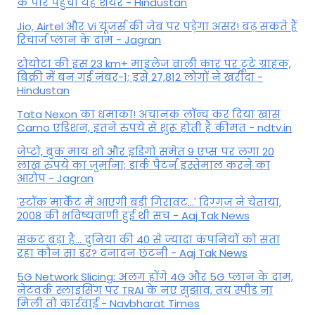
के पार पहुंचा यह शेयर - Hindustan
Jio, Airtel और Vi यूजर्स की जेब पर पड़ेगा असर! बढ़ सकते हैं
रिचार्ज प्लान के दाम - Jagran
टोयोटा की इस 23 km+ माइलेज वाली कार पर टूटे ग्राहक,
बिक्री में बन गई नंबर-1; इसे 27,812 लोगों ने खरीदा -
Hindustan
Tata Nexon का धमाका! अचानक लॉन्च कर दिया खास
Camo एडिशन, इतने रुपये से शुरू होती है कीमत - ndtv.in
जेप्टो, बुक माय शो और इंडिगो समेत 9 एप्स पर लगा 20
लाख रुपये का जुर्माना; डार्क पैटर्न इस्तेमाल करने का
आरोप - Jagran
'स्‍टॉक मार्केट में आएगी बड़ी गिरावट...' दिग्‍गज ने चेताया,
2008 की भविष्यवाणी हुई थी सच - Aaj Tak News
संकट बड़ा है... दुनिया की 40 से ज्यादा कंपनियों को सता
रहा कौन सा डर? दनादन छंटनी - Aaj Tak News
5G Network Slicing: अलग होंगे 4G और 5G प्लान के दाम,
नेटवर्क स्लाइसिंग पर TRAI के नए सुझाव, तय स्पीड ना
मिली तो कार्रवाई - Navbharat Times