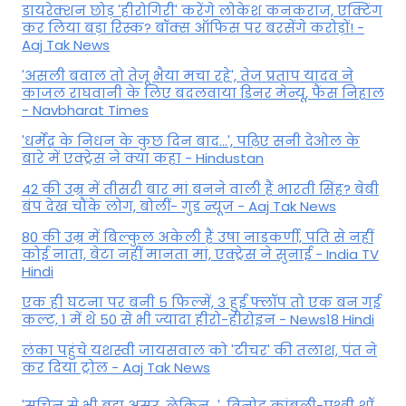
डायरेक्शन छोड़ 'हीरोगिरी' करेंगे लोकेश कनकराज, एक्टिंग
कर लिया बड़ा रिस्क? बॉक्स ऑफिस पर बरसेंगे करोड़ों! -
Aaj Tak News
'असली बवाल तो तेजू भैया मचा रहे', तेज प्रताप यादव ने
काजल राघवानी के लिए बदलवाया डिनर मेन्यू, फैंस न‍िहाल
- Navbharat Times
'धर्मेंद्र के निधन के कुछ दिन बाद...', पढ़िए सनी देओल के
बारे में एक्ट्रेस ने क्या कहा - Hindustan
42 की उम्र में तीसरी बार मां बनने वाली हैं भारती सिंह? बेबी
बंप देख चौंके लोग, बोलीं- गुड न्यूज - Aaj Tak News
80 की उम्र में बिल्कुल अकेली हैं उषा नाडकर्णी, पति से नहीं
कोई नाता, बेटा नहीं मानता मां, एक्ट्रेस ने सुनाई - India TV
Hindi
एक ही घटना पर बनी 5 फिल्में, 3 हुईं फ्लॉप तो एक बन गई
कल्ट, 1 में थे 50 से भी ज्यादा हीरो-हीरोइन - News18 Hindi
लंका पहुंचे यशस्वी जायसवाल को 'टीचर' की तलाश, पंत ने
कर द‍िया ट्रोल - Aaj Tak News
'सचिन से भी बड़ा असर, लेकिन...', व‍िनोद कांबली-पृथ्वी शॉ