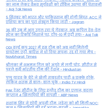
का नाम लेकर वैभव सूर्यवंशी को रॉबिन उथप्पा की चेतावनी
- Aaj Tak News
5 सितंबर को भारत और पाकिस्‍तान की होगी भिड़ंत, ACC ने
एशिया कप का पूरा शेड्यूल किया जारी - Jagran
36 की उम्र में आग उगल रहा ये गेंदबाज, अब कपिल देव-डेल
स्टेन का रिकॉर्ड निशाने पर, टॉप-10 में एंट्री तय! - Aaj Tak
News
ODI वर्ल्ड कप 2027 में इस टीम को अब नहीं मिलेगी
डायरेक्ट एंट्री, बारिश ने धो दिया सपना, रद्द हो गया मैच -
Navbharat Times
श्रीलंका में शुभमन गिल को अंगूठे में लगी चोट, सीरीज से
पहले बढ़ी भारतीय टीम की टेंशन - Hindustan
पप्पू यादव के बेटे ने खेली ताबड़तोड़ पारी, 8 छक्के ठोके,
लेकिन शतक से बाल- बाल चूके - India TV Hindi
PAK टेस्ट सीरीज के लिए इंग्लैंड टीम का एलान, बदला
कप्तान 4 खिलाड़ियों की वापसी - ABP News
शशांक सिंह ने छोड़ी अपनी टीम, जडेजा को भी मिली NOC;
कुल 5 खिलाड़ियों की हुई अदला-बदली - Jansatta