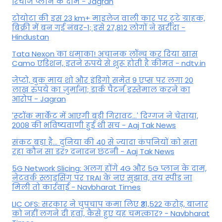
रिचार्ज प्लान के दाम - Jagran
टोयोटा की इस 23 km+ माइलेज वाली कार पर टूटे ग्राहक,
बिक्री में बन गई नंबर-1; इसे 27,812 लोगों ने खरीदा -
Hindustan
Tata Nexon का धमाका! अचानक लॉन्च कर दिया खास
Camo एडिशन, इतने रुपये से शुरू होती है कीमत - ndtv.in
जेप्टो, बुक माय शो और इंडिगो समेत 9 एप्स पर लगा 20
लाख रुपये का जुर्माना; डार्क पैटर्न इस्तेमाल करने का
आरोप - Jagran
'स्‍टॉक मार्केट में आएगी बड़ी गिरावट...' दिग्‍गज ने चेताया,
2008 की भविष्यवाणी हुई थी सच - Aaj Tak News
संकट बड़ा है... दुनिया की 40 से ज्यादा कंपनियों को सता
रहा कौन सा डर? दनादन छंटनी - Aaj Tak News
5G Network Slicing: अलग होंगे 4G और 5G प्लान के दाम,
नेटवर्क स्लाइसिंग पर TRAI के नए सुझाव, तय स्पीड ना
मिली तो कार्रवाई - Navbharat Times
LIC OFS: सरकार ने चुपचाप कमा लिए ₹31,522 करोड़, बाजार
को नहीं लगने दी हवा, कैसे हुए यह चमत्कार? - Navbharat