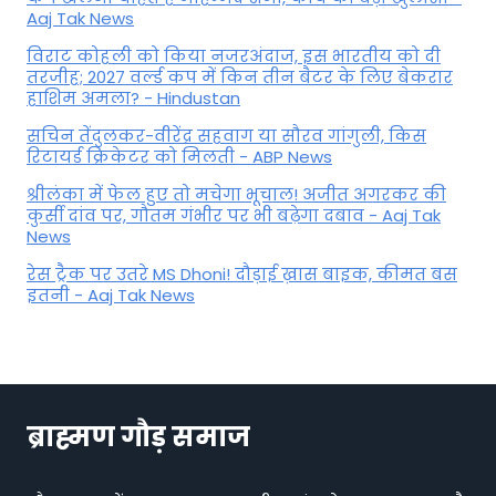
Aaj Tak News
विराट कोहली को किया नजरअंदाज, इस भारतीय को दी
तरजीह; 2027 वर्ल्ड कप में किन तीन बैटर के लिए बेकरार
हाशिम अमला? - Hindustan
सचिन तेंदुलकर-वीरेंद्र सहवाग या सौरव गांगुली, किस
रिटायर्ड क्रिकेटर को मिलती - ABP News
श्रीलंका में फेल हुए तो मचेगा भूचाल! अजीत अगरकर की
कुर्सी दांव पर, गौतम गंभीर पर भी बढ़ेगा दबाव - Aaj Tak
News
रेस ट्रैक पर उतरे MS Dhoni! दौड़ाई ख़ास बाइक, कीमत बस
इतनी - Aaj Tak News
ब्राह्मण गौड़ समाज