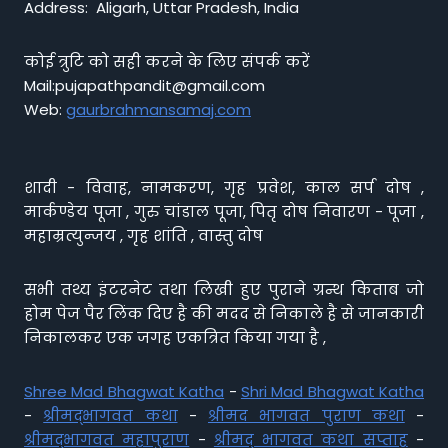
Address: Aligarh, Uttar Pradesh, India
कोई त्रुटि को सही करने के लिए संपर्क करें
Mail:pujapathpandit@gmail.com
Web:
gaurbrahmansamaj.com
शादी - विवाह, नामकरण, गृह प्रवेश, काल सर्प दोष ,
मार्कण्डेय पूजा , गुरु चांडाल पूजा, पितृ दोष निवारण - पूजा ,
महाम्रत्युन्जय , गृह शांति , वास्तु दोष
सभी तथ्य इंटरनेट तथा लिखी हुए पुराने ग्रन्थ किताब जो
होम पेज पैर लिंक दिए है की मदद से निकाले है से जानकारी
निकालकर एक जगह एकत्रित किया गया है ,
Shree Mad Bhagwat Katha
-
Shri Mad Bhagwat Katha
-
श्रीमद्भागवत कथा
-
श्रीमद भागवत पुराण कथा
-
श्रीमद्भागवत महापुराण
-
श्रीमद् भागवत कथा सप्ताह
-