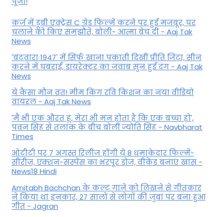
पूजा!
कर्ज में डूबी एक्ट्रेस C ग्रेड फिल्में करने पर हुई मजबूर, घर
चलाने को किए समझौते, बोली- आत्मा बेच दी - Aaj Tak
News
'बंटवारा 1947' में सिर्फ खाना पकाती दिखीं प्रीति जिंटा, सीन
करने में घबराईं, डायरेक्टर का जवाब सुन हुईं दंग - Aaj Tak
News
ये कैसा मौन व्रत! मीम किंग रवि किशन का नया वीडियो
वायरल - Aaj Tak News
'मैं भी एक औरत हूं, मेरा भी मन होता है कि एक बच्चा हो',
पवन सिंह से तलाक के बीच बोलीं ज्योति सिंह - Navbharat
Times
ओटीटी पर 7 अगस्त रिलीज होंगी ये 8 धमाकेदार फिल्में-
सीरीज, एक्शन-सस्पेंस का भरपूर डोज, वीकेंड बनाएं खास -
News18 Hindi
Amitabh Bachchan के कल्ट गाने को लिखने से गीतकार
ने किया था इनकार, 27 सालों से लोगों की जुबां पर बना हुआ
गीत - Jagran