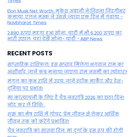
Times
Elon Musk Net Worth: मुकेश अंबानी ने जितना जिंदगीभर
कमाया, एलन मस्क ने उससे ज्यादा एक दिन में गंवाया -
Navbharat Times
2,890 रुपए महंगा हुआ सोना, चांदी में भी 6,200 रुपए का
भारी उछाल, यहां देखें सोना- चांदी - ABP News
RECENT POSTS
साप्ताहिक राशिफल: इस सप्ताह मिलेगा भगवान राम का
आशीर्वाद, जानें कब मनाया जाएगा राम नवमी का त्योहार?
मंगल का कुंभ राशि में उदय: जानें स्‍टॉक मार्केट और देश-
दुनिया पर प्रभाव!
मां कात्‍यायनी के लिए है चैत्र नवरात्रि 2026 का छठा दिन!
नोट कर लें तिथि!
शुक्र का मेष राशि में गोचर: प्रेम जीवन से लेकर आर्थिक
जीवन तक को करेंगे प्रभावित!
चैत्र नवरात्रि का सातवां दिन: मां दुर्गा के इस रूप की होगी