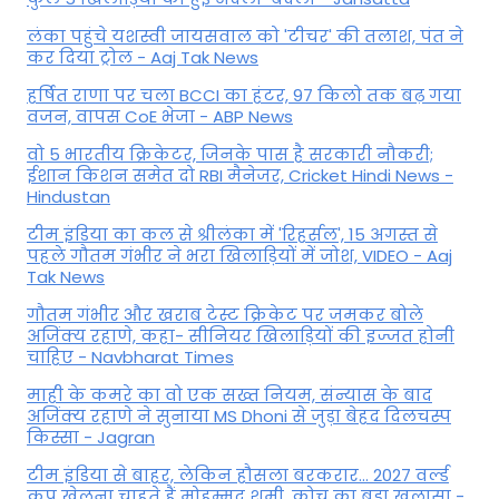
लंका पहुंचे यशस्वी जायसवाल को 'टीचर' की तलाश, पंत ने
कर द‍िया ट्रोल - Aaj Tak News
हर्षित राणा पर चला BCCI का हंटर, 97 किलो तक बढ़ गया
वजन, वापस CoE भेजा - ABP News
वो 5 भारतीय क्रिकेटर, जिनके पास है सरकारी नौकरी;
ईशान किशन समेत दो RBI मैनेजर, Cricket Hindi News -
Hindustan
टीम इंडिया का कल से श्रीलंका में 'रिहर्सल', 15 अगस्त से
पहले गौतम गंभीर ने भरा ख‍िलाड़‍ियों में जोश, VIDEO - Aaj
Tak News
गौतम गंभीर और खराब टेस्ट क्रिकेट पर जमकर बोले
अजिंक्य रहाणे, कहा- सीनियर खिलाड़ियों की इज्जत होनी
चाहिए - Navbharat Times
माही के कमरे का वो एक सख्त नियम, संन्यास के बाद
अजिंक्‍य रहाणे ने सुनाया MS Dhoni से जुड़ा बेहद दिलचस्प
किस्सा - Jagran
टीम इंडिया से बाहर, लेकिन हौसला बरकरार... 2027 वर्ल्ड
कप खेलना चाहते हैं मोहम्मद शमी, कोच का बड़ा खुलासा -