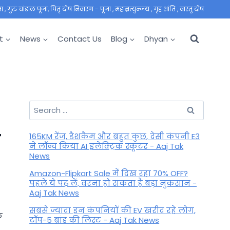
 गुरु चांडाल पूजा, पितृ दोष निवारण - पूजा , महाम्रत्युन्जय , गृह शांति , वास्तु दोष
t
News
Contact Us
Blog
Dhyan
Search
for:
व
165KM रेंज, डैशकैम और बहुत कुछ, देसी कंपनी E3
ने लॉन्च किया AI इलेक्ट्रिक स्कूटर - Aaj Tak
News
Amazon-Flipkart Sale में दिख रहा 70% OFF?
पहले ये पढ़ लें, वरना हो सकता है बड़ा नुकसान -
Aaj Tak News
सबसे ज्यादा इन कंपनियों की EV खरीद रहे लोग,
क
टॉप-5 ब्रांड की लिस्ट - Aaj Tak News