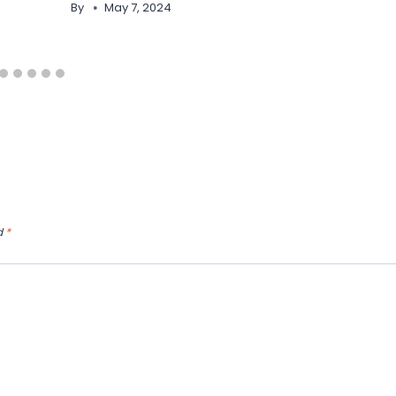
By
May 7, 2024
d
*