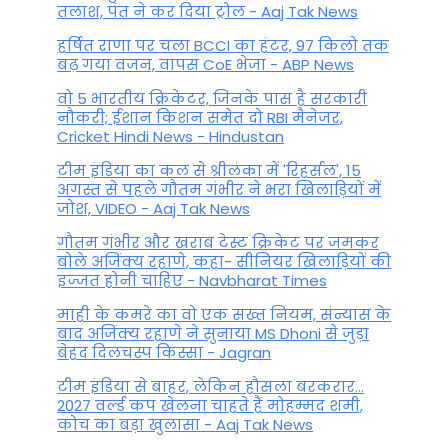
तलाश, पंत ने कर द‍िया ट्रोल - Aaj Tak News
हर्षित राणा पर चला BCCI का हंटर, 97 किलो तक
बढ़ गया वजन, वापस CoE भेजा - ABP News
वो 5 भारतीय क्रिकेटर, जिनके पास है सरकारी
नौकरी; ईशान किशन समेत दो RBI मैनेजर,
Cricket Hindi News - Hindustan
टीम इंडिया का कल से श्रीलंका में 'रिहर्सल', 15
अगस्त से पहले गौतम गंभीर ने भरा ख‍िलाड़‍ियों में
जोश, VIDEO - Aaj Tak News
गौतम गंभीर और खराब टेस्ट क्रिकेट पर जमकर
बोले अजिंक्य रहाणे, कहा- सीनियर खिलाड़ियों की
इज्जत होनी चाहिए - Navbharat Times
माही के कमरे का वो एक सख्त नियम, संन्यास के
बाद अजिंक्‍य रहाणे ने सुनाया MS Dhoni से जुड़ा
बेहद दिलचस्प किस्सा - Jagran
टीम इंडिया से बाहर, लेकिन हौसला बरकरार...
2027 वर्ल्ड कप खेलना चाहते हैं मोहम्मद शमी,
कोच का बड़ा खुलासा - Aaj Tak News