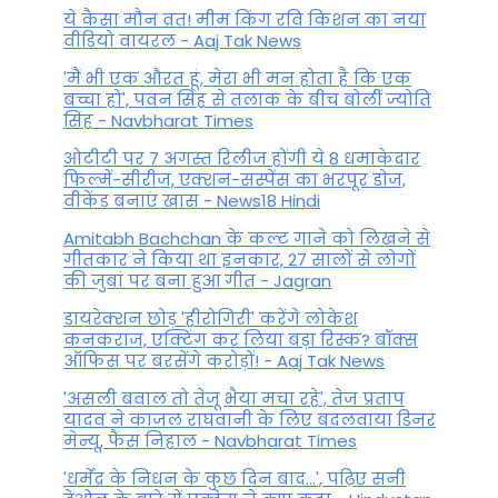
ये कैसा मौन व्रत! मीम किंग रवि किशन का नया
वीडियो वायरल - Aaj Tak News
'मैं भी एक औरत हूं, मेरा भी मन होता है कि एक
बच्चा हो', पवन सिंह से तलाक के बीच बोलीं ज्योति
सिंह - Navbharat Times
ओटीटी पर 7 अगस्त रिलीज होंगी ये 8 धमाकेदार
फिल्में-सीरीज, एक्शन-सस्पेंस का भरपूर डोज,
वीकेंड बनाएं खास - News18 Hindi
Amitabh Bachchan के कल्ट गाने को लिखने से
गीतकार ने किया था इनकार, 27 सालों से लोगों
की जुबां पर बना हुआ गीत - Jagran
डायरेक्शन छोड़ 'हीरोगिरी' करेंगे लोकेश
कनकराज, एक्टिंग कर लिया बड़ा रिस्क? बॉक्स
ऑफिस पर बरसेंगे करोड़ों! - Aaj Tak News
'असली बवाल तो तेजू भैया मचा रहे', तेज प्रताप
यादव ने काजल राघवानी के लिए बदलवाया डिनर
मेन्यू, फैंस न‍िहाल - Navbharat Times
'धर्मेंद्र के निधन के कुछ दिन बाद...', पढ़िए सनी