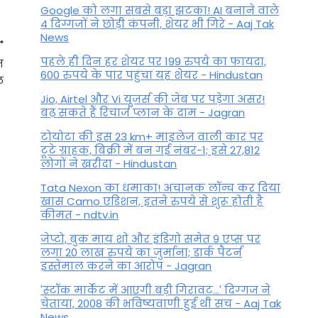
Google को लगा सबसे बड़ा झटका! AI बनाने वाले
4 दिग्गजों ने छोड़ी कंपनी, शेयर भी गिरे - Aaj Tak
News
पहले ही दिन हर शेयर पर 199 रुपये का फायदा,
ज
600 रुपये के पार पहुंचा यह शेयर - Hindustan
ल
Jio, Airtel और Vi यूजर्स की जेब पर पड़ेगा असर!
बढ़ सकते हैं रिचार्ज प्लान के दाम - Jagran
टोयोटा की इस 23 km+ माइलेज वाली कार पर
टूटे ग्राहक, बिक्री में बन गई नंबर-1; इसे 27,812
लोगों ने खरीदा - Hindustan
Tata Nexon का धमाका! अचानक लॉन्च कर दिया
खास Camo एडिशन, इतने रुपये से शुरू होती है
कीमत - ndtv.in
Aaj Ka Singh Rashifal: नए दोस्त
जेप्टो, बुक माय शो और इंडिगो समेत 9 एप्स पर
बनेंगे, दिन शुभ, पढ़ें आज का सिंह
लगा 20 लाख रुपये का जुर्माना; डार्क पैटर्न
इस्तेमाल करने का आरोप - Jagran
राशिफल
'स्‍टॉक मार्केट में आएगी बड़ी गिरावट...' दिग्‍गज ने
By
November 19, 2025
चेताया, 2008 की भविष्यवाणी हुई थी सच - Aaj Tak
News