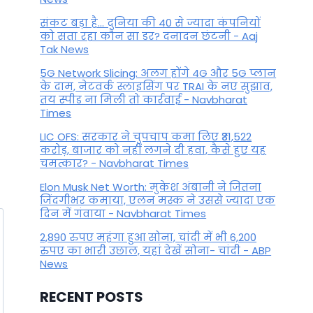
संकट बड़ा है... दुनिया की 40 से ज्यादा कंपनियों
को सता रहा कौन सा डर? दनादन छंटनी - Aaj
Tak News
5G Network Slicing: अलग होंगे 4G और 5G प्लान
के दाम, नेटवर्क स्लाइसिंग पर TRAI के नए सुझाव,
तय स्पीड ना मिली तो कार्रवाई - Navbharat
Times
LIC OFS: सरकार ने चुपचाप कमा लिए ₹31,522
करोड़, बाजार को नहीं लगने दी हवा, कैसे हुए यह
चमत्कार? - Navbharat Times
Elon Musk Net Worth: मुकेश अंबानी ने जितना
जिंदगीभर कमाया, एलन मस्क ने उससे ज्यादा एक
दिन में गंवाया - Navbharat Times
2,890 रुपए महंगा हुआ सोना, चांदी में भी 6,200
रुपए का भारी उछाल, यहां देखें सोना- चांदी - ABP
News
RECENT POSTS