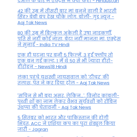
देओल के बारे में एक्ट्रेस ने क्या कहा - Hindustan
42 की उम्र में तीसरी बार मां बनने वाली हैं भारती
सिंह? बेबी बंप देख चौंके लोग, बोलीं- गुड न्यूज -
Aaj Tak News
80 की उम्र में बिल्कुल अकेली हैं उषा नाडकर्णी,
पति से नहीं कोई नाता, बेटा नहीं मानता मां, एक्ट्रेस
ने सुनाई - India TV Hindi
एक ही घटना पर बनी 5 फिल्में, 3 हुईं फ्लॉप तो
एक बन गई कल्ट, 1 में थे 50 से भी ज्यादा हीरो-
हीरोइन - News18 Hindi
लंका पहुंचे यशस्वी जायसवाल को 'टीचर' की
तलाश, पंत ने कर द‍िया ट्रोल - Aaj Tak News
'सचिन से भी बड़ा असर, लेकिन...', व‍िनोद कांबली-
पृथ्वी शॉ का नाम लेकर वैभव सूर्यवंशी को रॉबिन
उथप्पा की चेतावनी - Aaj Tak News
5 सितंबर को भारत और पाकिस्‍तान की होगी
भिड़ंत, ACC ने एशिया कप का पूरा शेड्यूल किया
जारी - Jagran