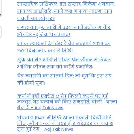
साप्ताहिक राशिफल: इस सप्ताह मिलेगा भगवान
राम का आशीर्वाद, जानें कब मनाया जाएगा राम
नवमी का त्योहार?
मंगल का कुंभ राशि में उदय: जानें स्‍टॉक मार्केट
और देश-दुनिया पर प्रभाव!
मां कात्‍यायनी के लिए है चैत्र नवरात्रि 2026 का
छठा दिन! नोट कर लें तिथि!
शुक्र का मेष राशि में गोचर: प्रेम जीवन से लेकर
आर्थिक जीवन तक को करेंगे प्रभावित!
चैत्र नवरात्रि का सातवां दिन: मां दुर्गा के इस रूप
की होगी पूजा!
कर्ज में डूबी एक्ट्रेस C ग्रेड फिल्में करने पर हुई
मजबूर, घर चलाने को किए समझौते, बोली- आत्मा
बेच दी - Aaj Tak News
'बंटवारा 1947' में सिर्फ खाना पकाती दिखीं प्रीति
जिंटा, सीन करने में घबराईं, डायरेक्टर का जवाब
सुन हुईं दंग - Aaj Tak News