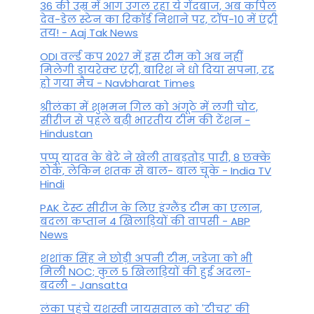
36 की उम्र में आग उगल रहा ये गेंदबाज, अब कपिल
देव-डेल स्टेन का रिकॉर्ड निशाने पर, टॉप-10 में एंट्री
तय! - Aaj Tak News
ODI वर्ल्ड कप 2027 में इस टीम को अब नहीं
मिलेगी डायरेक्ट एंट्री, बारिश ने धो दिया सपना, रद्द
हो गया मैच - Navbharat Times
श्रीलंका में शुभमन गिल को अंगूठे में लगी चोट,
सीरीज से पहले बढ़ी भारतीय टीम की टेंशन -
Hindustan
पप्पू यादव के बेटे ने खेली ताबड़तोड़ पारी, 8 छक्के
ठोके, लेकिन शतक से बाल- बाल चूके - India TV
Hindi
PAK टेस्ट सीरीज के लिए इंग्लैंड टीम का एलान,
बदला कप्तान 4 खिलाड़ियों की वापसी - ABP
News
शशांक सिंह ने छोड़ी अपनी टीम, जडेजा को भी
मिली NOC; कुल 5 खिलाड़ियों की हुई अदला-
बदली - Jansatta
लंका पहुंचे यशस्वी जायसवाल को 'टीचर' की