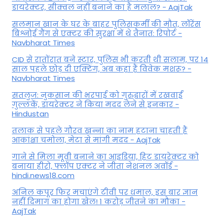
डायरेक्टर, सीक्वल नहीं बनाने का है मलाल? - AajTak
सलमान खान के घर के बाहर पुलिसकर्मी की मौत, लॉरेंस
बिश्नोई गैंग से एक्टर की सुरक्षा में थे तैनात: रिपोर्ट -
Navbharat Times
CID से रातोंरात बने स्टार, पुलिस भी करती थी सलाम, पर 14
साल पहले छोड़ दी एक्टिंग, अब कहां हैं विवेक मशरू? -
Navbharat Times
सतलुज: नुकसान की भरपाई को गुरुद्वारों में रखवाईं
गुल्लकें, डायरेक्टर ने किया मदद लेने से इनकार -
Hindustan
तलाक से पहले गौरव खन्ना का नाम हटाना चाहती हैं
आकांक्षा चमोला, मेटा से मांगी मदद - AajTak
गाने से मिला मूवी बनाने का आइडिया, हिट डायरेक्टर को
बनाया हीरो, फ्लॉप एक्टर ने जीता नेशनल अवॉर्ड -
hindi.news18.com
अनिल कपूर फिर मचाएंगे टीवी पर धमाल, इस बार ज्ञान
नहीं दिमाग का होगा खेल! 1 करोड़ जीतने का मौका -
AajTak