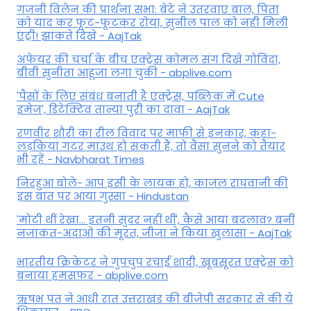
गजनी विलेन की प्रार्थना सभा: बेटे ने उतरवाए बाल, पिता
को याद कर फूट-फूटकर रोया, सुनील पाल को नही मिली
एंट्री! झांकते दिखे - AajTak
अफेयर की चर्चा के बीच एक्ट्रेस कोमल संग दिखे गोविंदा,
बीवी सुनीता आहूजा लगा चुकी - abplive.com
'पैसों के लिए संबंध बनाती है एक्ट्रेस, पब्लिक में Cute
इमेज', डिटेक्टिव तान्या पुरी का दावा - AajTak
रणवीर शौरी का रील विवाद पर माफी से इनकार, कहा-
लड़कियां गटर माउथ हो सकती हैं, तो वैसा सुनने को तैयार
भी रहें - Navbharat Times
निरहुआ बोले- आप इसी के लायक हो, काजल राघवानी की
इस बात पर आया गुस्सा - Hindustan
'मोटी थीं रेखा... इतनी सुंदर नहीं थीं', कैसे आया बदलाव? बनीं
नजाकत-अदाओं की मूरत, जीजा ने किया खुलासा - AajTak
भारतीय क्रिकेटर ने गुपचुप रचाई शादी, खूबसूरत एक्ट्रेस को
बनाया हमसफर - abplive.com
ऋषभ पंत ने आधी रात उत्तराखंड की बीजेपी सरकार से की ये