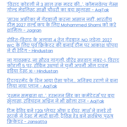
'विराट कोहली ने 3 साल तक मदद की...', कॉमनवेल्थ गेम्स
गोल्ड मेडलिस्ट साक्षी चौधरी का बड़ा खुलासा - AajTak
'साउथ अफ्रीका में गेंदबाजी करना आसान नहीं', भारतीय
टीम 2027 वर्ल्‍ड कप के लिए Mohammed Shami को करे
शामिल! - Jagran
रोहित-विराट के अलावा 4 तेज गेंदबाज, NO जडेजा; 2027
WC के लिए पूर्व क्रिकेटर की बनाई टीम पर आकाश चोपड़ा
ने दी रेटिंग - Hindustan
ना गावस्कर, ना सौरव गांगुली, वीरेंद्र सहवाग नंबर-1, विराट
कोहली 5 पर, रॉबिन उथप्पा ने चुनी अपनी ऑल टाइम
इंडिया टेस्ट XI - Hindustan
रिटायरमेंट के दिन आया ऐसा फोन... अजिंक्य रहाणे ने बना
लिया नया प्लान - AajTak
'दुश्मन समझता था...', हरभजन सिंह का कमेंटेटर्स पर बड़ा
खुलासा, रव‍िचंद्रन अश्विन ने भी खोला राज - AajTak
टिम डेविड बने T20I प्लेयर ऑफ द ईयर, मार्श ने वनडे तो
स्टार्क ने टेस्ट में मारी बाजी; ट्रैविस हेड बने सर्वश्रेष्ठ पुरुष
क्रिकेटर - Jansatta