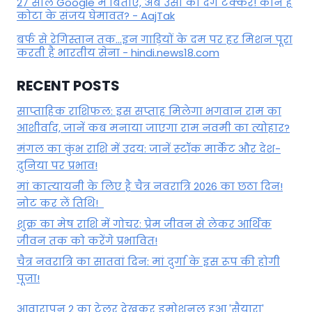
27 साल Google में बिताए, अब उसी को देंगे टक्कर! कौन हैं
कोटा के संजय घेमावत? - AajTak
बर्फ से रेगिस्तान तक...इन गाड़ियों के दम पर हर मिशन पूरा
करती है भारतीय सेना - hindi.news18.com
RECENT POSTS
साप्ताहिक राशिफल: इस सप्ताह मिलेगा भगवान राम का
आशीर्वाद, जानें कब मनाया जाएगा राम नवमी का त्योहार?
मंगल का कुंभ राशि में उदय: जानें स्‍टॉक मार्केट और देश-
दुनिया पर प्रभाव!
मां कात्‍यायनी के लिए है चैत्र नवरात्रि 2026 का छठा दिन!
नोट कर लें तिथि!
शुक्र का मेष राशि में गोचर: प्रेम जीवन से लेकर आर्थिक
जीवन तक को करेंगे प्रभावित!
चैत्र नवरात्रि का सातवां दिन: मां दुर्गा के इस रूप की होगी
पूजा!
आवारापन 2 का ट्रेलर देखकर इमोशनल हुआ 'सैयारा'