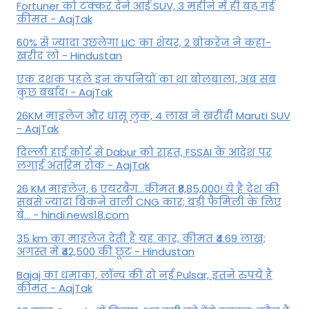
Fortuner को टक्कर देने आई SUV, 3 महीने में ही बढ़ गई
कीमत - AajTak
60% से ज्यादा उछलेगा LIC का शेयर, 2 ब्रोकरेज ने कहा-
खरीद लो - Hindustan
एक दशक पहले इन कंपनियों का था बोलबाला, अब सब
कुछ बर्बाद! - AajTak
26KM माइलेज और धांसू लुक, 4 लाख ने खरीदी Maruti SUV
- AajTak
दिल्ली हाई कोर्ट से Dabur को राहत, FSSAI के आदेश पर
लगाई अंतरिम रोक - AajTak
26 KM माइलेज, 6 एयरबैग...कीमत ₹8,85,000! ये है देश की
सबसे ज्यादा बिकने वाली CNG कार; बड़ी फैमिली के लिए
बे... - hindi.news18.com
35 km का माइलेज देती है यह कार, कीमत ₹4.69 लाख;
अगस्त में ₹42,500 की छूट - Hindustan
Bajaj का धमाका, लॉन्च की दो नई Pulsar, इतने रुपये है
कीमत - AajTak