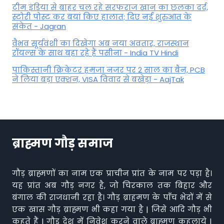
टीम इंडिया से बाहर चल रहे सरफराज खान का छलका दर्द,
स्टोरी पोस्ट कर बयां किए हालात; दिए नई शुरुआत के
संकेत - Jagran
वैभव सूर्यवंशी का दिखेगा अब नया अवतार, राजस्थान
रॉयल्स के साथ बहा रहे हैं पसीना - India TV Hindi
पाकिस्तानी क्रिकेटर हमजा नजर पर 2 साल का बैन, PCB
ने ल‍िया बड़ा एक्शन, VISA व‍िवाद से बखेड़ा - AajTak
ब्राह्मण गौड़ समाज
गौड़ ब्राह्मणों का नाम एक प्राचीन प्रांत के नाम पर पड़ा है।
यह प्रांत अब गौड़ नगर है, जो चिरकाल तक बिहार और
बंगाल की राजधानी रहा है। गौड़ ब्राहमण के पाँच भेदों में से
एक खास गौड़ ब्राह्मण भी कहा गया है | जिसे आदि गौड़ भी
कहते हैं | गौड़ देश में निवेश करने वाले ब्राह्मण कहलाये |