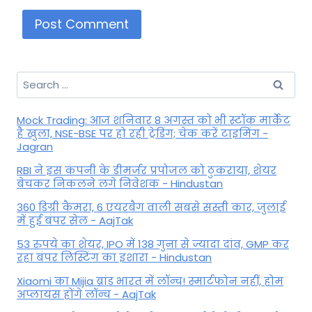
Search
for:
Mock Trading: आज शनिवार 8 अगस्त को भी स्टॉक मार्केट
है खुला, NSE-BSE पर हो रही ट्रेडिंग; चेक करें टाइमिंग -
Jagran
RBI ने इस कंपनी के डीमर्जर प्रपोजल को ठुकराया, शेयर
बेचकर निकलने लगे निवेशक - Hindustan
360 डिग्री कैमरा, 6 एयरबैग वाली सबसे सस्ती कार, जुलाई
में हुई बंपर सेल - AajTak
53 रुपये का शेयर, IPO में 138 गुना से ज्यादा दांव, GMP कर
रहा बंपर लिस्टिंग का इशारा - Hindustan
Xiaomi का Mijia ब्रांड भारत में लॉन्च! स्मार्टफोन नहीं, होम
अप्लायंस होंगे लॉन्च - AajTak