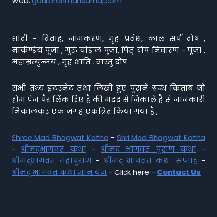
Web:
gaurbrahmansamaj.com
शादी - विवाह, नामकरण, गृह प्रवेश, काल सर्प दोष ,
मार्कण्डेय पूजा , गुरु चांडाल पूजा, पितृ दोष निवारण - पूजा ,
महाम्रत्युन्जय , गृह शांति , वास्तु दोष
सभी तथ्य इंटरनेट तथा लिखी हुए पुराने ग्रन्थ किताब जो
होम पेज पैर लिंक दिए है की मदद से निकाले है से जानकारी
निकालकर एक जगह एकत्रित किया गया है ,
Shree Mad Bhagwat Katha
-
Shri Mad Bhagwat Katha
-
श्रीमद्भागवत कथा
-
श्रीमद भागवत पुराण कथा
-
श्रीमद्भागवत महापुराण
-
श्रीमद् भागवत कथा सप्ताह
-
श्रीमद् भागवत कथा ज्ञान यज्ञ
- Click here -
Contact Us