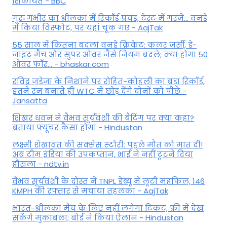
शिकायत - BBC
गुरु गंभीर का श्रीलंका में र‍िकॉर्ड प्रचंड, टेस्ट में गरजे... वनडे
में किया व‍िस्फोट, पर यहां चूक गए - AajTak
55 साल में कितना बदला वनडे क्रिकेट: कलर जर्सी, डे-
नाइट मैच और सुपर ओवर जैसे नियम बदले; क्या होगा 50
ओवर फॉर... - bhaskar.com
रविंद्र जडेजा के निशाने पर रोहित-कोहली का बड़ा रिकॉर्ड,
इतने रन बनाते ही WTC में छोड़ देंगे दोनों को पीछे -
Jansatta
शिखर धवन ने वैभव सूर्यवंशी की बैटिंग पर क्या कहा?
बताया फ्यूचर कैसा होगा - Hindustan
लक्ष्मी शेखावत की सक्‍सेस स्‍टोरी: पहले मौत को मात दी!
अब टीम इंडिया की उपकप्तान, भाई ने नहीं टूटने दिया
हौसला - ndtv.in
वैभव सूर्यवंशी के दोस्त ने TNPL डेब्यू में लूटी महफिल, 146
KMPH की रफ्तार से मचाया तहलका - AajTak
भारत-श्रीलंका मैच के लिए नहीं लगेगा टिकट, फ्री में देख
सकेंगे मुकाबला; बोर्ड ने किया ऐलान - Hindustan