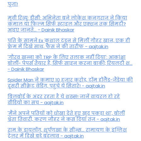
पूजा!
मूवी रिव्यू: डीसी: अभिनेता बने लोकेश कनगराज ने किया
कमाल या फिल्म सिर्फ स्टाइल और एक्शन तक सिमटी?
आइए जानते... - Dainik Bhaskar
पति के सामने Ex कुशाल टंडन से मिलीं गौहर खान, एक ही
फ्रेम में दिखे साथ, फैंस ने की तारीफ - aajtak.in
'गौरव खन्ना को TRP के लिए तलाक नहीं दिया': आकांक्षा
बोलीं- पेपर्स तैयार हैं, सिर्फ साइन करना बाकी; रियलटी श...
- Dainik Bhaskar
Spider Man ने कमाए 10 हजार करोड़, टॉम हॉलैेंड-जैंडेया की
दूसरी सीक्रेट वेडिंग, पहुंचे ये सितारे! - aajtak.in
बिलबोर्ड के अंदर रहता है ये शख्स! जानें वायरल हो रहे
वीडियो का सच - aajtak.in
'मैंने अपने पतियों को धोखा देते हुए खुद पकड़ा था', बोलीं
श्वेता तिवारी, करण जौहर ने कस दिया तंज - aajtak.in
राम के डायलॉग, शूर्पणखा के सीन्स... रामायण के इंग्लिश
ट्रेलर में दिखे बड़े बदलाव - aajtak.in