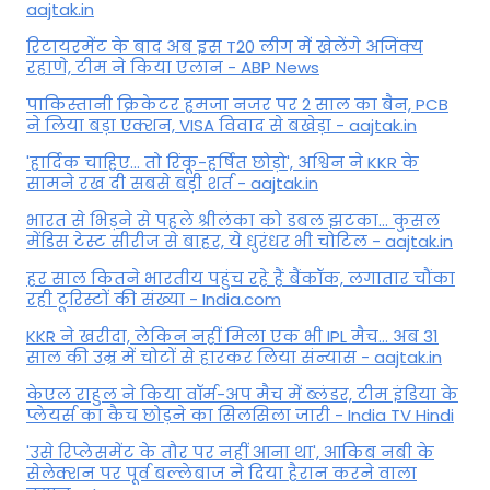
aajtak.in
रिटायरमेंट के बाद अब इस T20 लीग में खेलेंगे अजिंक्य
रहाणे, टीम ने किया एलान - ABP News
पाकिस्तानी क्रिकेटर हमजा नजर पर 2 साल का बैन, PCB
ने ल‍िया बड़ा एक्शन, VISA व‍िवाद से बखेड़ा - aajtak.in
'हार्दिक चाहिए... तो रिंकू-हर्षित छोड़ो', अश्विन ने KKR के
सामने रख दी सबसे बड़ी शर्त - aajtak.in
भारत से भिड़ने से पहले श्रीलंका को डबल झटका... कुसल
मेंडिस टेस्ट सीरीज से बाहर, ये धुरंधर भी चोटिल - aajtak.in
हर साल कितने भारतीय पहुंच रहे हैं बैंकॉक, लगातार चौंका
रही टूरिस्टों की संख्या - India.com
KKR ने खरीदा, लेकिन नहीं मिला एक भी IPL मैच... अब 31
साल की उम्र में चोटों से हारकर लिया संन्यास - aajtak.in
केएल राहुल ने किया वॉर्म-अप मैच में ब्लंडर, टीम इंडिया के
प्लेयर्स का कैच छोड़ने का सिलसिला जारी - India TV Hindi
'उसे रिप्लेसमेंट के तौर पर नहीं आना था', आकिब नबी के
सेलेक्शन पर पूर्व बल्लेबाज ने दिया हैरान करने वाला