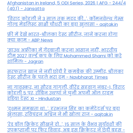
Afghanistan in Ireland, 5 ODI Series, 2026 | AFG - 244/4
(40.1) - Jansatta
'विराट कोहली ने 3 साल तक मदद की...', कॉमनवेल्थ गेम्स
गोल्ड मेडलिस्ट साक्षी चौधरी का बड़ा खुलासा - aajtak.in
फ्री में देखें भारत-श्रीलंका टेस्ट सीरीज, जानें करना होगा
क्या काम - ABP News
'साउथ अफ्रीका में गेंदबाजी करना आसान नहीं', भारतीय
टीम 2027 वर्ल्‍ड कप के लिए Mohammed Shami को करे
शामिल! - Jagran
सरफराज खान ने नहीं छोड़ी है कमबैक की उम्मीद, श्रीलंका
टेस्ट सीरीज के पहले भरा दम - Navbharat Times
ना गावस्कर, ना सौरव गांगुली, वीरेंद्र सहवाग नंबर-1, विराट
कोहली 5 पर, रॉबिन उथप्पा ने चुनी अपनी ऑल टाइम
इंडिया टेस्ट XI - Hindustan
'दुश्मन समझता था...', हरभजन सिंह का कमेंटेटर्स पर बड़ा
खुलासा, रव‍िचंद्रन अश्विन ने भी खोला राज - aajtak.in
'रेड बॉल क्रिकेट सीखने दो...', 15 साल के वैभव सूर्यवंशी की
उपकप्तानी पर फ‍िर व‍िवाद, अब इस क्रिकेटर ने छेड़ी बहस -