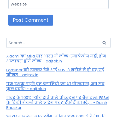
Website
Search
for:
Xiaomi का Mijia ब्रांड भारत में लॉन्च! स्मार्टफोन नहीं, होम
अप्लायंस होंगे लॉन्च - aajtak.in
Fortuner को टक्कर देने आई SUV, 3 महीने में ही बढ़ गई
कीमत - aajtak.in
एक दशक पहले इन कंपनियों का था बोलबाला, अब सब
कुछ बर्बाद! - aajtak.in
डाबर के '100% प्योर' दावे वाले प्रोडक्ट्स पर बैन टला: FSSAI
के बिक्री रोकने वाले आदेश पर हाईकोर्ट का स्टे; ... - Dainik
Bhaskar
26 KM माइलेज, 6 एयरबैग...कीमत ₹8,85,000! ये है देश की