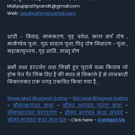
Mail:pujapathpandit@gmail.com
Web:
gaurbrahmansamaj.com
शादी - विवाह, नामकरण, गृह प्रवेश, काल सर्प दोष ,
मार्कण्डेय पूजा , गुरु चांडाल पूजा, पितृ दोष निवारण - पूजा ,
महाम्रत्युन्जय , गृह शांति , वास्तु दोष
सभी तथ्य इंटरनेट तथा लिखी हुए पुराने ग्रन्थ किताब जो
होम पेज पैर लिंक दिए है की मदद से निकाले है से जानकारी
निकालकर एक जगह एकत्रित किया गया है ,
Shree Mad Bhagwat Katha
-
Shri Mad Bhagwat Katha
-
श्रीमद्भागवत कथा
-
श्रीमद भागवत पुराण कथा
-
श्रीमद्भागवत महापुराण
-
श्रीमद् भागवत कथा सप्ताह
-
श्रीमद् भागवत कथा ज्ञान यज्ञ
- Click here -
Contact Us