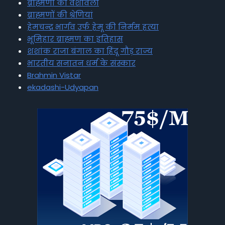
ब्राह्मणों की वंशावली
ब्राह्मणों की श्रेणियां
हेमचन्द्र भार्गव उर्फ हेमू की निर्मम हत्या
भूमिहार ब्राह्मण का इतिहास
शशांक राजा बंगाल का हिंदू गौड़ राज्य
भारतीय सनातन धर्म के संस्कार
Brahmin Vistar
ekadashi-Udyapan