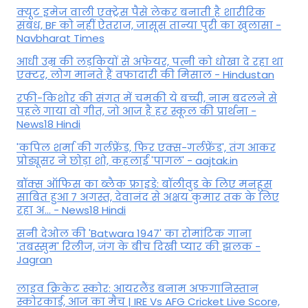
क्यूट इमेज वाली एक्ट्रेस पैसे लेकर बनाती है शारीरिक
संबंध, BF को नहीं ऐतराज, जासूस तान्‍या पुरी का खुलासा -
Navbharat Times
आधी उम्र की लड़कियों से अफेयर, पत्नी को धोखा दे रहा था
एक्टर, लोग मानते हैं वफादारी की मिसाल - Hindustan
रफी-किशोर की संगत में चमकी ये बच्ची, नाम बदलने से
पहले गाया वो गीत, जो आज है हर स्कूल की प्रार्थना -
News18 Hindi
'कपिल शर्मा की गर्लफ्रेंड, फिर एक्स-गर्लफ्रेंड', तंग आकर
प्रोड्यूसर ने छोड़ा शो, कहलाई 'पागल' - aajtak.in
बॉक्स ऑफिस का ब्लैक फ्राइडे: बॉलीवुड के लिए मनहूस
साबित हुआ 7 अगस्त, देवानंद से अक्षय कुमार तक के लिए
रहा अ... - News18 Hindi
सनी देओल की 'Batwara 1947' का रोमांटिक गाना
'तबस्सुम' रिलीज, जंग के बीच दिखी प्यार की झलक -
Jagran
लाइव क्रिकेट स्कोर: आयरलैंड बनाम अफगानिस्तान
स्कोरकार्ड, आज का मैच | IRE Vs AFG Cricket Live Score,