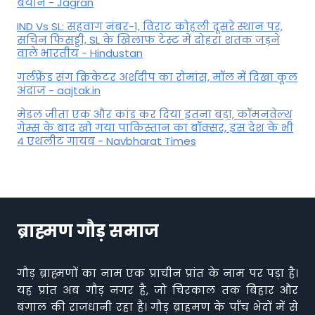
बयान - Jagran
IND Vs SL: सहवाग नंबर-1, विराट कोहली दूसरे स्थान पर,
सचिन फिसड्डी, SL के खिलाफ टेस्ट में दोहरा शतक जड़ने
वाले भारतीय - Hindustan
गर्लफ्रेंड संग क्रिकेटर अर्शदीप का रोमांस, मॉल में द‍िखा कूल
अंदाज - aajtak.in
मेडल जीता एक और कांड कर दिया इतना बड़ा, कॉमनवेल्थ
गेम्स के बाद खो गया पाकिस्तान का बॉक्सर, इस देश के भी
4 एथलीट गायब - Navbharat Times
ब्राह्मण गौड़ समाज
गौड़ ब्राह्मणों का नाम एक प्राचीन प्रांत के नाम पर पड़ा है।
यह प्रांत अब गौड़ नगर है, जो चिरकाल तक बिहार और
बंगाल की राजधानी रहा है। गौड़ ब्राहमण के पाँच भेदों में से