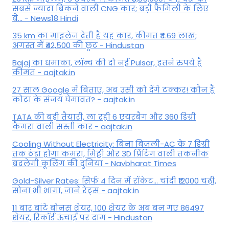
सबसे ज्यादा बिकने वाली CNG कार; बड़ी फैमिली के लिए
बे... - News18 Hindi
35 km का माइलेज देती है यह कार, कीमत ₹4.69 लाख;
अगस्त में ₹42,500 की छूट - Hindustan
Bajaj का धमाका, लॉन्च की दो नई Pulsar, इतने रुपये है
कीमत - aajtak.in
27 साल Google में बिताए, अब उसी को देंगे टक्कर! कौन हैं
कोटा के संजय घेमावत? - aajtak.in
TATA की बड़ी तैयारी, ला रही 6 एयरबैग और 360 डिग्री
कैमरा वाली सस्ती कार - aajtak.in
Cooling Without Electricity: बिना बिजली-AC के 7 डिग्री
तक ठंडा होगा कमरा, मिट्टी और 3D प्रिंटिंग वाली तकनीक
बदलेगी कूलिंग की दुनिया - Navbharat Times
Gold-Silver Rates: सिर्फ 4 दिन में रॉकेट... चांदी ₹12000 चढ़ी,
सोना भी भागा, जानें रेट्स - aajtak.in
11 बार बांटे बोनस शेयर, 100 शेयर के अब बन गए 86497
शेयर, रिकॉर्ड ऊंचाई पर दाम - Hindustan