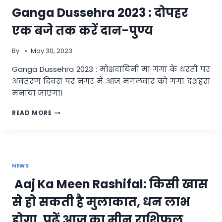
Ganga Dussehra 2023 : दोपहर
एक बजे तक करें दान-पुण्य
By
May 30, 2023
Ganga Dussehra 2023 : मोक्षदायिनी मां गंगा के धरती पर
अवतरण दिवस पर नगर में आज मंगलवार को गंगा दशहरा
मनाया जाएगा।
GANGA
READ MORE
DUSSEHRA
2023
:
दोपहर
एक
NEWS
बजे
तक
Aaj Ka Meen Rashifal: किसी खास
करें
दान-
से हो सकती है मुलाकात, धन लाभ
पुण्य
होगा, पढ़ें आज का मीन राशिफल