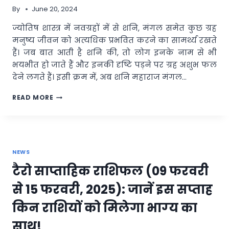
होगा,
By
June 20, 2024
पढ़ें
आज
ज्योतिष शास्त्र में नवग्रहों में से शनि, मंगल समेत कुछ ग्रह
का
मनुष्य जीवन को अत्यधिक प्रभवित करने का सामर्थ्य रखते
मीन
राशिफल
हैं। जब बात आती है शनि की, तो लोग इनके नाम से भी
भयभीत हो जाते हैं और इनकी दृष्टि पड़ने पर ग्रह अशुभ फल
देने लगते हैं। इसी क्रम में, अब शनि महाराज मंगल…
शनि-
READ MORE
मंगल
मिलकर
करेंगे
बवाल,
इन
NEWS
5
राशियों
टैरो साप्ताहिक राशिफल (09 फरवरी
को
कदम-
से 15 फरवरी, 2025): जानें इस सप्ताह
कदम
पर
किन राशियों को मिलेगा भाग्‍य का
उठानी
पड़
साथ!