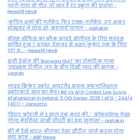
पहले गाया वो गीत, जो आज है हर स्कूल की प्रार्थना -
News18 Hindi
'कपिल शर्मा की गर्लफ्रेंड, फिर एक्स-गर्लफ्रेंड', तंग आकर
प्रोड्यूसर ने छोड़ा शो, कहलाई 'पागल' - aajtak.in
बॉक्स ऑफिस का ब्लैक फ्राइडे: बॉलीवुड के लिए मनहूस
साबित हुआ 7 अगस्त, देवानंद से अक्षय कुमार तक के लिए
रहा अ... - News18 Hindi
सनी देओल की 'Batwara 1947' का रोमांटिक गाना
'तबस्सुम' रिलीज, जंग के बीच दिखी प्यार की झलक -
Jagran
लाइव क्रिकेट स्कोर: आयरलैंड बनाम अफगानिस्तान
स्कोरकार्ड, आज का मैच | IRE Vs AFG Cricket Live Score,
Afghanistan in Ireland, 5 ODI Series, 2026 | AFG - 244/4
(40.1) - Jansatta
'विराट कोहली ने 3 साल तक मदद की...', कॉमनवेल्थ गेम्स
गोल्ड मेडलिस्ट साक्षी चौधरी का बड़ा खुलासा - aajtak.in
फ्री में देखें भारत-श्रीलंका टेस्ट सीरीज, जानें करना होगा
क्या काम - ABP News