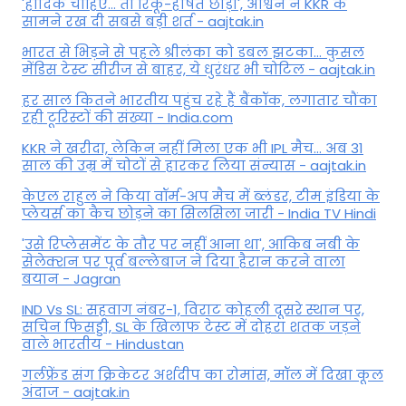
'हार्दिक चाहिए... तो रिंकू-हर्षित छोड़ो', अश्विन ने KKR के
सामने रख दी सबसे बड़ी शर्त - aajtak.in
भारत से भिड़ने से पहले श्रीलंका को डबल झटका... कुसल
मेंडिस टेस्ट सीरीज से बाहर, ये धुरंधर भी चोटिल - aajtak.in
हर साल कितने भारतीय पहुंच रहे हैं बैंकॉक, लगातार चौंका
रही टूरिस्टों की संख्या - India.com
KKR ने खरीदा, लेकिन नहीं मिला एक भी IPL मैच... अब 31
साल की उम्र में चोटों से हारकर लिया संन्यास - aajtak.in
केएल राहुल ने किया वॉर्म-अप मैच में ब्लंडर, टीम इंडिया के
प्लेयर्स का कैच छोड़ने का सिलसिला जारी - India TV Hindi
'उसे रिप्लेसमेंट के तौर पर नहीं आना था', आकिब नबी के
सेलेक्शन पर पूर्व बल्लेबाज ने दिया हैरान करने वाला
बयान - Jagran
IND Vs SL: सहवाग नंबर-1, विराट कोहली दूसरे स्थान पर,
सचिन फिसड्डी, SL के खिलाफ टेस्ट में दोहरा शतक जड़ने
वाले भारतीय - Hindustan
गर्लफ्रेंड संग क्रिकेटर अर्शदीप का रोमांस, मॉल में द‍िखा कूल
अंदाज - aajtak.in