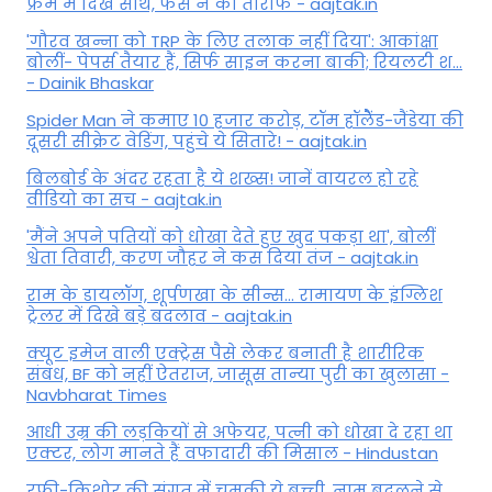
फ्रेम में दिखे साथ, फैंस ने की तारीफ - aajtak.in
'गौरव खन्ना को TRP के लिए तलाक नहीं दिया': आकांक्षा
बोलीं- पेपर्स तैयार हैं, सिर्फ साइन करना बाकी; रियलटी श...
- Dainik Bhaskar
Spider Man ने कमाए 10 हजार करोड़, टॉम हॉलैेंड-जैंडेया की
दूसरी सीक्रेट वेडिंग, पहुंचे ये सितारे! - aajtak.in
बिलबोर्ड के अंदर रहता है ये शख्स! जानें वायरल हो रहे
वीडियो का सच - aajtak.in
'मैंने अपने पतियों को धोखा देते हुए खुद पकड़ा था', बोलीं
श्वेता तिवारी, करण जौहर ने कस दिया तंज - aajtak.in
राम के डायलॉग, शूर्पणखा के सीन्स... रामायण के इंग्लिश
ट्रेलर में दिखे बड़े बदलाव - aajtak.in
क्यूट इमेज वाली एक्ट्रेस पैसे लेकर बनाती है शारीरिक
संबंध, BF को नहीं ऐतराज, जासूस तान्‍या पुरी का खुलासा -
Navbharat Times
आधी उम्र की लड़कियों से अफेयर, पत्नी को धोखा दे रहा था
एक्टर, लोग मानते हैं वफादारी की मिसाल - Hindustan
रफी-किशोर की संगत में चमकी ये बच्ची, नाम बदलने से