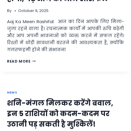
By
October 9, 2025
Aaj Ka Meen Rashifal: आज का दिन आपके लिए मिला-
जुला रहने वाला है। रचनात्मक कार्यों में आपकी रुचि बढ़ेगी
और आप अपनी भावनाओं को व्यक्त करने में सफल रहेंगे।
रिश्तों में थोड़ी सावधानी बरतने की आवश्यकता है, क्योंकि
गलतफहमी होने की संभावना
AAJ
READ MORE
KA
MEEN
RASHIFAL:
किसी
खास
NEWS
से
हो
शनि-मंगल मिलकर करेंगे बवाल,
सकती
है
इन 5 राशियों को कदम-कदम पर
मुलाकात,
धन
उठानी पड़ सकती है मुश्किलें!
लाभ