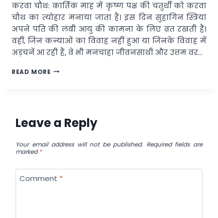
करवा चौथ: कार्तिक माह में कृष्‍ण पक्ष की चतुर्थी को करवा
चौथ का त्‍योहार मनाया जाता है। इस दिन सुहागिन स्त्रियां
अपने पति की लंबी आयु की कामना के लिए व्रत रखती हैं।
वहीं, जिन कन्‍याओं का विवाह नहीं हुआ या जिनके विवाह में
अड़चनें आ रही हैं, वे भी मनचाहा जीवनसाथी और उत्तम वर…
करवा
READ MORE
चौथ
व्रत
2023:
ये
उपाय
Leave a Reply
करने
से
मिलता
Your email address will not be published.
Required fields are
marked
*
है
सुखी
वैवाहिक
Comment
*
जीवन
का
आशीर्वाद!