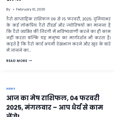
सकती
है
By
February 10, 2025
मुश्किलें!
टैरो साप्ताहिक राशिफल 09 से 15 फरवरी, 2025: दुनियाभर
के कई लोकप्रिय टैरो रीडर्स और ज्‍योतिषयों का मानना है
कि टैरो व्‍यक्‍ति की जिंदगी में भविष्‍यवाणी करने का ही काम
नहीं करता बल्कि यह मनुष्‍य का मार्गदर्शन भी करता है।
कहते हैं कि टैरो कार्ड अपनी देखभाल करने और खुद के बारे
में जानने का…
टैरो
READ MORE
साप्ताहिक
राशिफल
(09
फरवरी
से
NEWS
15
फरवरी,
आज का मेष राशिफल, 04 फरवरी
2025):
जानें
2025, मंगलवार – आप धैर्य से काम
इस
सप्ताह
लेंगे!