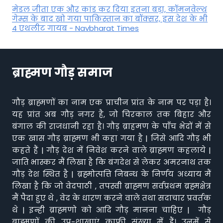
मेडल जीता एक और कांड कर दिया इतना बड़ा, कॉमनवेल्थ
गेम्स के बाद खो गया पाकिस्तान का बॉक्सर, इस देश के भी
4 एथलीट गायब - Navbharat Times
ब्राह्मण गौड़ समाज
गौड़ ब्राह्मणों का नाम एक प्राचीन प्रांत के नाम पर पड़ा है।
यह प्रांत अब गौड़ नगर है, जो चिरकाल तक बिहार और
बंगाल की राजधानी रहा है। गौड़ ब्राहमण के पाँच भेदों में से
एक खास गौड़ ब्राह्मण भी कहा गया है | जिसे आदि गौड़ भी
कहते हैं | गौड़ देश में निवेश करने वाले ब्राह्मण कहलाये |
जाति भास्कर मैं लिखा है कि बंगदेश से लेकर अमरनाथ तक
गौड़ देश स्थित है | ब्रह्मोत्पत्ति निबन्ध के निर्णय अध्याय मैं
लिखा है कि जो वेदपाठी , तपस्वी ब्राह्मण सर्वप्रथम ब्रह्मक्षेत्र
मैं पैदा हुए थे , वेद के धारण करने वाले तथा सदाचार प्रवर्तक
थे | इन्ही ब्राह्मणो को आदि गौड़ मानना चाहिए | गौड़
ब्राह्मणों की उप-शाखाएं काफ़ी संख्या में हैं। उनमें से