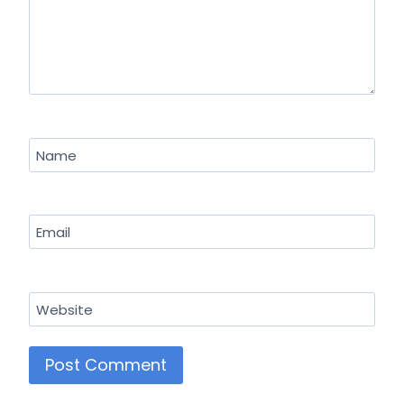
Name
Email
Website