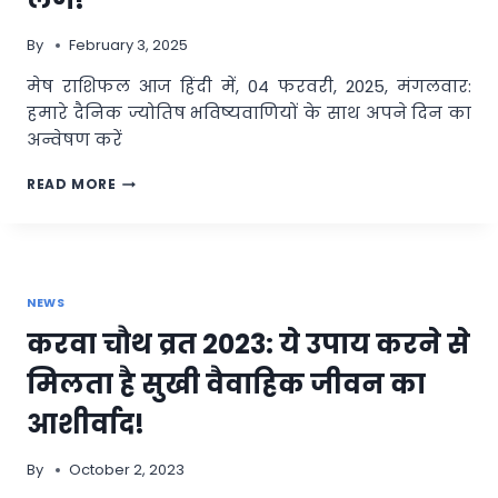
किन
राशियों
By
February 3, 2025
को
मिलेगा
मेष राशिफल आज हिंदी में, 04 फरवरी, 2025, मंगलवार:
भाग्‍य
हमारे दैनिक ज्योतिष भविष्यवाणियों के साथ अपने दिन का
का
साथ!
अन्वेषण करें
आज
READ MORE
का
मेष
राशिफल,
04
फरवरी
NEWS
2025,
मंगलवार
करवा चौथ व्रत 2023: ये उपाय करने से
–
आप
मिलता है सुखी वैवाहिक जीवन का
धैर्य
से
आशीर्वाद!
काम
लेंगे!
By
October 2, 2023