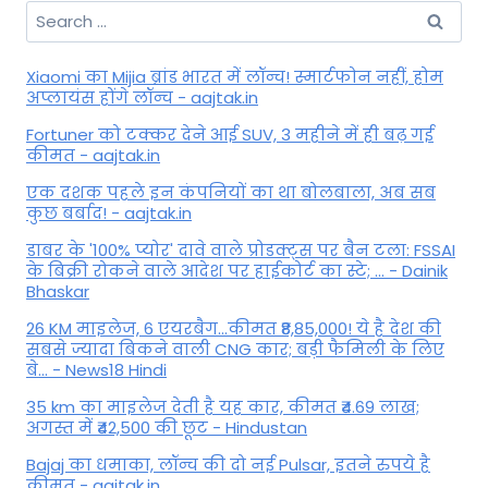
Search
for:
Xiaomi का Mijia ब्रांड भारत में लॉन्च! स्मार्टफोन नहीं, होम
अप्लायंस होंगे लॉन्च - aajtak.in
Fortuner को टक्कर देने आई SUV, 3 महीने में ही बढ़ गई
कीमत - aajtak.in
एक दशक पहले इन कंपनियों का था बोलबाला, अब सब
कुछ बर्बाद! - aajtak.in
डाबर के '100% प्योर' दावे वाले प्रोडक्ट्स पर बैन टला: FSSAI
के बिक्री रोकने वाले आदेश पर हाईकोर्ट का स्टे; ... - Dainik
Bhaskar
26 KM माइलेज, 6 एयरबैग...कीमत ₹8,85,000! ये है देश की
सबसे ज्यादा बिकने वाली CNG कार; बड़ी फैमिली के लिए
बे... - News18 Hindi
35 km का माइलेज देती है यह कार, कीमत ₹4.69 लाख;
अगस्त में ₹42,500 की छूट - Hindustan
Bajaj का धमाका, लॉन्च की दो नई Pulsar, इतने रुपये है
कीमत - aajtak.in