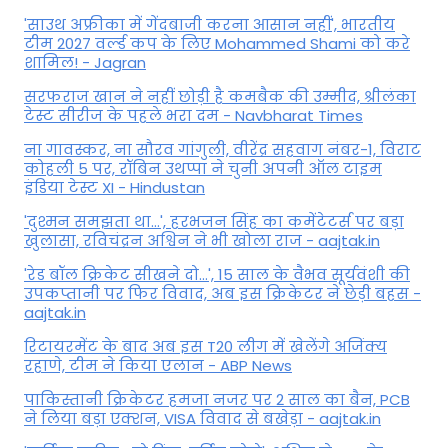
'साउथ अफ्रीका में गेंदबाजी करना आसान नहीं', भारतीय
टीम 2027 वर्ल्‍ड कप के लिए Mohammed Shami को करे
शामिल! - Jagran
सरफराज खान ने नहीं छोड़ी है कमबैक की उम्मीद, श्रीलंका
टेस्ट सीरीज के पहले भरा दम - Navbharat Times
ना गावस्कर, ना सौरव गांगुली, वीरेंद्र सहवाग नंबर-1, विराट
कोहली 5 पर, रॉबिन उथप्पा ने चुनी अपनी ऑल टाइम
इंडिया टेस्ट XI - Hindustan
'दुश्मन समझता था...', हरभजन सिंह का कमेंटेटर्स पर बड़ा
खुलासा, रव‍िचंद्रन अश्विन ने भी खोला राज - aajtak.in
'रेड बॉल क्रिकेट सीखने दो...', 15 साल के वैभव सूर्यवंशी की
उपकप्तानी पर फ‍िर व‍िवाद, अब इस क्रिकेटर ने छेड़ी बहस -
aajtak.in
रिटायरमेंट के बाद अब इस T20 लीग में खेलेंगे अजिंक्य
रहाणे, टीम ने किया एलान - ABP News
पाकिस्तानी क्रिकेटर हमजा नजर पर 2 साल का बैन, PCB
ने ल‍िया बड़ा एक्शन, VISA व‍िवाद से बखेड़ा - aajtak.in