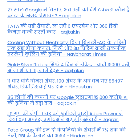
27 साल Google में बिताए, अब उसी को देंगे टक्कर! कौन हैं
कोटा के संजय घेमावत? - aajtak.in
TATA की बड़ी तैयारी, ला रही 6 एयरबैग और 360 डिग्री
कैमरा वाली सस्ती कार - aajtak.in
Cooling Without Electricity: बिना बिजली-AC के 7 डिग्री
तक ठंडा होगा कमरा, मिट्टी और 3D प्रिंटिंग वाली तकनीक
बदलेगी कूलिंग की दुनिया - Navbharat Times
Gold-Silver Rates: सिर्फ 4 दिन में रॉकेट... चांदी ₹12000 चढ़ी,
सोना भी भागा, जानें रेट्स - aajtak.in
11 बार बांटे बोनस शेयर, 100 शेयर के अब बन गए 86497
शेयर, रिकॉर्ड ऊंचाई पर दाम - Hindustan
35 लोगों की कंपनी पर Google लुटाएगा ₹13,000 करोड़! AI
की दुनिया में बड़ा दांव - aajtak.in
JP ग्रुप की जेपी पावर को खरीदने वाली Adani Power ने
दिया बड़ा अपडेट, प्रमोटर्स ने बढ़ाई हिस्सेदारी - Jagran
Tata Group की इन दो कंपनियों के शेयरों में 7% तक की
तेजी, RBI के फैसले का असर - Hindustan