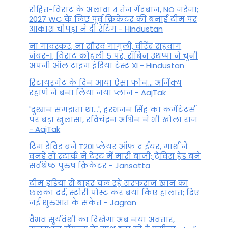
रोहित-विराट के अलावा 4 तेज गेंदबाज, NO जडेजा;
2027 WC के लिए पूर्व क्रिकेटर की बनाई टीम पर
आकाश चोपड़ा ने दी रेटिंग - Hindustan
ना गावस्कर, ना सौरव गांगुली, वीरेंद्र सहवाग
नंबर-1, विराट कोहली 5 पर, रॉबिन उथप्पा ने चुनी
अपनी ऑल टाइम इंडिया टेस्ट XI - Hindustan
रिटायरमेंट के दिन आया ऐसा फोन... अजिंक्य
रहाणे ने बना लिया नया प्लान - AajTak
'दुश्मन समझता था...', हरभजन सिंह का कमेंटेटर्स
पर बड़ा खुलासा, रव‍िचंद्रन अश्विन ने भी खोला राज
- AajTak
टिम डेविड बने T20I प्लेयर ऑफ द ईयर, मार्श ने
वनडे तो स्टार्क ने टेस्ट में मारी बाजी; ट्रैविस हेड बने
सर्वश्रेष्ठ पुरुष क्रिकेटर - Jansatta
टीम इंडिया से बाहर चल रहे सरफराज खान का
छलका दर्द, स्टोरी पोस्ट कर बयां किए हालात; दिए
नई शुरुआत के संकेत - Jagran
वैभव सूर्यवंशी का दिखेगा अब नया अवतार,