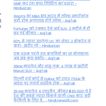
GMP कर रहा बंपर लिस्टिंग का इशारा -
Hindustan
Xiaomi का Mijia ब्रांड भारत में लॉन्च! स्मार्टफोन
नहीं, होम अप्लायंस होंगे लॉन्च - AajTak
ं
ल
Fortuner को टक्कर देने आई SUV, 3 महीने में ही
बढ़ गई कीमत - AajTak
60% से ज्यादा उछलेगा LIC का शेयर, 2 ब्रोकरेज ने
कहा- खरीद लो - Hindustan
एक दशक पहले इन कंपनियों का था बोलबाला,
अब सब कुछ बर्बाद! - AajTak
26KM माइलेज और धांसू लुक, 4 लाख ने खरीदी
Maruti SUV - AajTak
Love Rashifal 18 April 2022:
दिल्ली हाई कोर्ट से Dabur को राहत, FSSAI के
आदेश पर लगाई अंतरिम रोक - AajTak
आज कह दें दिल की बात, कल बहुत
देर हो जाएगी
26 KM माइलेज, 6 एयरबैग...कीमत ₹8,85,000! ये है
देश की सबसे ज्यादा बिकने वाली CNG कार; बड़ी
फैमिली के लिए बे... - hindi.news18.com
By
April 17, 2022