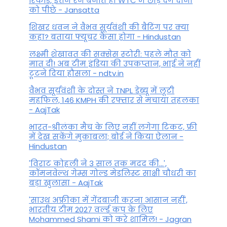
रिकॉर्ड, इतने रन बनाते ही WTC में छोड़ देंगे दोनों
को पीछे - Jansatta
शिखर धवन ने वैभव सूर्यवंशी की बैटिंग पर क्या
कहा? बताया फ्यूचर कैसा होगा - Hindustan
लक्ष्मी शेखावत की सक्‍सेस स्‍टोरी: पहले मौत को
मात दी! अब टीम इंडिया की उपकप्तान, भाई ने नहीं
टूटने दिया हौसला - ndtv.in
वैभव सूर्यवंशी के दोस्त ने TNPL डेब्यू में लूटी
महफिल, 146 KMPH की रफ्तार से मचाया तहलका
- AajTak
भारत-श्रीलंका मैच के लिए नहीं लगेगा टिकट, फ्री
में देख सकेंगे मुकाबला; बोर्ड ने किया ऐलान -
Hindustan
'विराट कोहली ने 3 साल तक मदद की...',
कॉमनवेल्थ गेम्स गोल्ड मेडलिस्ट साक्षी चौधरी का
बड़ा खुलासा - AajTak
'साउथ अफ्रीका में गेंदबाजी करना आसान नहीं',
भारतीय टीम 2027 वर्ल्‍ड कप के लिए
Mohammed Shami को करे शामिल! - Jagran