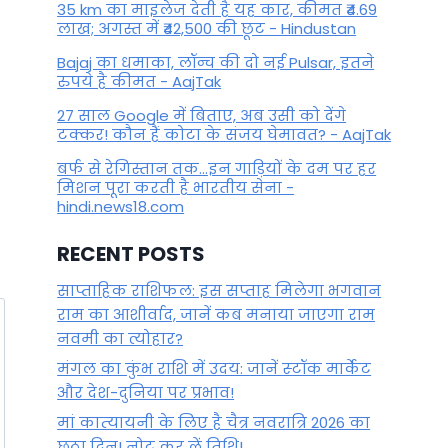
35 km का माइलेज देती है यह कार, कीमत ₹4.69
लाख; अगस्त में ₹42,500 की छूट - Hindustan
Bajaj का धमाका, लॉन्च की दो नई Pulsar, इतने
रुपये है कीमत - AajTak
27 साल Google में बिताए, अब उसी को देंगे
टक्कर! कौन हैं कोटा के संजय घेमावत? - AajTak
बर्फ से रेगिस्तान तक...इन गाड़ियों के दम पर हर
मिशन पूरा करती है भारतीय सेना -
hindi.news18.com
RECENT POSTS
साप्ताहिक राशिफल: इस सप्ताह मिलेगा भगवान
राम का आशीर्वाद, जानें कब मनाया जाएगा राम
नवमी का त्योहार?
मंगल का कुंभ राशि में उदय: जानें स्‍टॉक मार्केट
और देश-दुनिया पर प्रभाव!
मां कात्‍यायनी के लिए है चैत्र नवरात्रि 2026 का
छठा दिन! नोट कर लें तिथि!