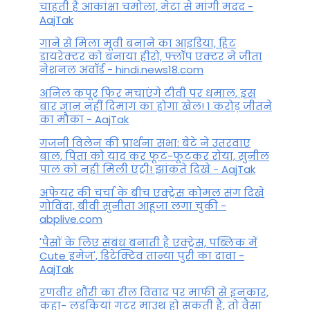
चाहती हैं आकांक्षा चमोला, मेटा से मांगी मदद -
AajTak
गाने से मिला मूवी बनाने का आइडिया, हिट
डायरेक्टर को बनाया हीरो, फ्लॉप एक्टर ने जीता
नेशनल अवॉर्ड - hindi.news18.com
अनिल कपूर फिर मचाएंगे टीवी पर धमाल, इस
बार ज्ञान नहीं दिमाग का होगा खेल! 1 करोड़ जीतने
का मौका - AajTak
गजनी विलेन की प्रार्थना सभा: बेटे ने उतरवाए
बाल, पिता को याद कर फूट-फूटकर रोया, सुनील
पाल को नही मिली एंट्री! झांकते दिखे - AajTak
अफेयर की चर्चा के बीच एक्ट्रेस कोमल संग दिखे
गोविंदा, बीवी सुनीता आहूजा लगा चुकी -
abplive.com
'पैसों के लिए संबंध बनाती है एक्ट्रेस, पब्लिक में
Cute इमेज', डिटेक्टिव तान्या पुरी का दावा -
AajTak
रणवीर शौरी का रील विवाद पर माफी से इनकार,
कहा- लड़कियां गटर माउथ हो सकती हैं, तो वैसा