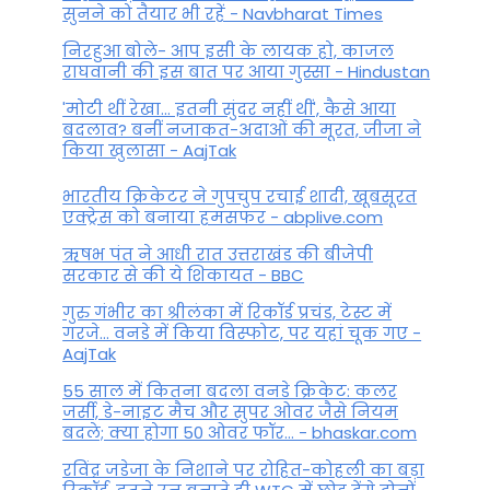
सुनने को तैयार भी रहें - Navbharat Times
निरहुआ बोले- आप इसी के लायक हो, काजल
राघवानी की इस बात पर आया गुस्सा - Hindustan
'मोटी थीं रेखा... इतनी सुंदर नहीं थीं', कैसे आया
बदलाव? बनीं नजाकत-अदाओं की मूरत, जीजा ने
किया खुलासा - AajTak
भारतीय क्रिकेटर ने गुपचुप रचाई शादी, खूबसूरत
एक्ट्रेस को बनाया हमसफर - abplive.com
ऋषभ पंत ने आधी रात उत्तराखंड की बीजेपी
सरकार से की ये शिकायत - BBC
गुरु गंभीर का श्रीलंका में र‍िकॉर्ड प्रचंड, टेस्ट में
गरजे... वनडे में किया व‍िस्फोट, पर यहां चूक गए -
AajTak
55 साल में कितना बदला वनडे क्रिकेट: कलर
जर्सी, डे-नाइट मैच और सुपर ओवर जैसे नियम
बदले; क्या होगा 50 ओवर फॉर... - bhaskar.com
रविंद्र जडेजा के निशाने पर रोहित-कोहली का बड़ा