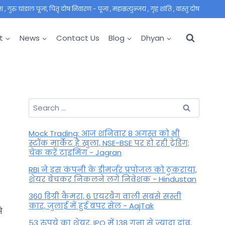
 गुरु चांडाल पूजा, पितृ दोष निवारण - पूजा , महाम्रत्युन्जय , गृह शांति , वास्तु दोष
t
News
Contact Us
Blog
Dhyan
Search
for:
Mock Trading: आज शनिवार 8 अगस्त को भी
स्टॉक मार्केट है खुला, NSE-BSE पर हो रही ट्रेडिंग;
चेक करें टाइमिंग - Jagran
RBI ने इस कंपनी के डीमर्जर प्रपोजल को ठुकराया,
शेयर बेचकर निकलने लगे निवेशक - Hindustan
360 डिग्री कैमरा, 6 एयरबैग वाली सबसे सस्ती
कार, जुलाई में हुई बंपर सेल - AajTak
े
53 रुपये का शेयर, IPO में 138 गुना से ज्यादा दांव,