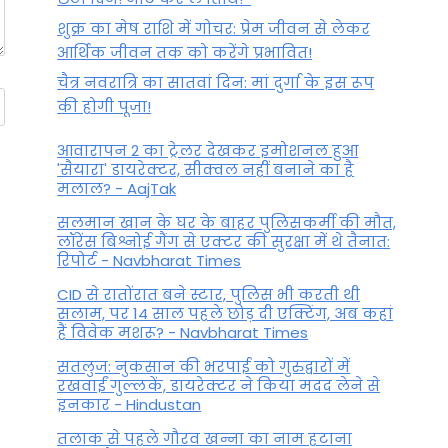
शुक्र का मेष राशि में गोचर: प्रेम जीवन से लेकर
आर्थिक जीवन तक को करेंगे प्रभावित!
चैत्र नवरात्रि का सातवां दिन: मां दुर्गा के इस रूप
की होगी पूजा!
आवारापन 2 का ट्रेलर देखकर इमोशनल हुआ
'सैयारा' डायरेक्टर, सीक्वल नहीं बनाने का है
मलाल? - AajTak
सलमान खान के घर के बाहर पुलिसकर्मी की मौत,
लॉरेंस बिश्नोई गैंग से एक्टर की सुरक्षा में थे तैनात:
रिपोर्ट - Navbharat Times
CID से रातोंरात बने स्टार, पुलिस भी करती थी
सलाम, पर 14 साल पहले छोड़ दी एक्टिंग, अब कहां
हैं विवेक मशरू? - Navbharat Times
सतलुज: नुकसान की भरपाई को गुरुद्वारों में
रखवाईं गुल्लकें, डायरेक्टर ने किया मदद लेने से
इनकार - Hindustan
तलाक से पहले गौरव खन्ना का नाम हटाना