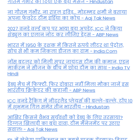
गौतम गंभीर को दिया एक बड़ा मैसेज - Hindustan
ना गौतम गंभीर, ना राहुल द्रव‍िड़... मोहम्मद शमी ने बताया
अपना फेवरेट टीम इंड‍िया का कोच - Aaj Tak News
2027 वनडे वर्ल्ड कप पर आया बड़ा अपडेट, ICC ने किया
शेड्यूल का एलान नोट कर लीजिए डेट्स - ABP News
भारत में 1950 के दशक में कितने रुपये लीटर था पेट्रोल,
सोच से भी कम निकला डीजल का दाम - India.Com
जॉस बटलर को मिली सुपर जायंट्स टीम की कमान, एडन
मार्करम ने सीजन के बीच में छोड़ा टीम का साथ - India TV
Hindi
डेब्यू मैच में फिफ्टी, फिर दोबारा नहीं मिला मौका जानें इस
भारतीय क्रिकेटर की कहानी - ABP News
ICC वनडे रैंकिंग में नीदरलैंड प्लेयर्स की बल्ले-बल्ले, टॉप 10
में शुभमन गिल समेत तीन भारतीय - Hindustan
आखिर किसने वैभव सूर्यवंशी को डेब्यू के लिए तरसाया?
दिग्गज खिलाड़ी का बड़ा दावा, टीम मैनेजमेंट पर उठाए
सवाल! - Aaj Tak News
IPL में खेलेगा पाकिस्तान का सबसे घातक गेंदबाज? विराट