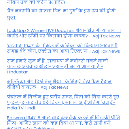
जीवन तक को करेंगे प्रभावित!
चैत्र नवरात्रि का सातवां दिन: मां दुर्गा के इस रूप की होगी
पूजा!
Lock Upp 2 Winner LIVE Updates: श्रेया-शिवांगी या राम... 1
करोड़ और ट्रॉफी पर किसका होगा कब्जा? - Aaj Tak News
'बंटवारा 1947' के पोस्टर में कनिका को कियारा आडवाणी
समझ बैठे लोग, एक्ट्रेस का आया रिएक्शन - Aaj Tak News
राम हमारे खून में है…रामायण में मंदोदरी बनने वाली
काजल अग्रवाल बोलीं- अब सही समय आ गया है -
Hindustan
मल्लिका संग दिखे तेजू भैया... केमिस्ट्री देख फैंस हैरान,
वीडियो वायरल - Aaj Tak News
पंचतत्व में विलीन हुए प्रदीप रावत, पिता को विदा करते हुए
फूट-फूट कर रोए बेटे विक्रम, सामने आईं अंतिम विदाई -
India TV Hindi
Batwara 1947: 8 साल बाद कमबैक करने में झिझकीं प्रीति
जिंटा! आमिर खान को कह दिया था 'ना', कैसे सनी बने
सहारा? - Aaj Tak News