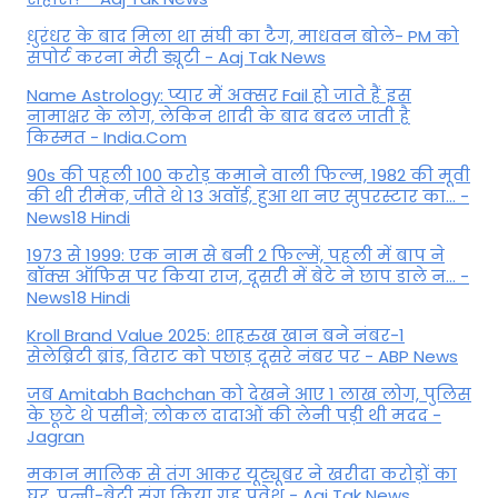
धुरंधर के बाद मिला था संघी का टैग, माधवन बोले- PM को
सपोर्ट करना मेरी ड्यूटी - Aaj Tak News
Name Astrology: प्यार में अक्सर Fail हो जाते हैं इस
नामाक्षर के लोग, लेकिन शादी के बाद बदल जाती है
किस्मत - India.Com
90s की पहली 100 करोड़ कमाने वाली फिल्म, 1982 की मूवी
की थी रीमेक, जीते थे 13 अवॉर्ड, हुआ था नए सुपरस्टार का... -
News18 Hindi
1973 से 1999: एक नाम से बनी 2 फिल्में, पहली में बाप ने
बॉक्स ऑफिस पर किया राज, दूसरी में बेटे ने छाप डाले न... -
News18 Hindi
Kroll Brand Value 2025: शाहरुख खान बने नंबर-1
सेलेब्रिटी ब्रांड, विराट को पछाड़ दूसरे नंबर पर - ABP News
जब Amitabh Bachchan को देखने आए 1 लाख लोग, पुलिस
के छूटे थे पसीने; लोकल दादाओं की लेनी पड़ी थी मदद -
Jagran
मकान मालिक से तंग आकर यूट्यूबर ने खरीदा करोड़ों का
घर, पत्नी-बेटी संग किया गृह प्रवेश - Aaj Tak News