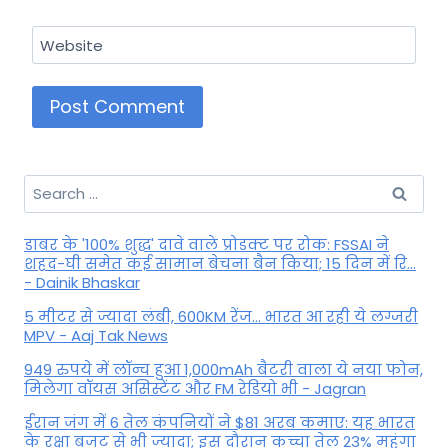
Website
Search
for:
डाबर के '100% शुद्ध' दावे वाले प्रोडक्ट पर रोक: FSSAI ने
शहद-घी समेत कई सामान बेचना बैन किया; 15 दिन में रि...
- Dainik Bhaskar
5 मीटर से ज्यादा लंबी, 600KM रेंज... भारत आ रही ये लग्जरी
MPV - Aaj Tak News
949 रुपये में लॉन्च हुआ 1,000mAh बैटरी वाला ये नया फोन,
मिलेगा वॉयस असिस्टेंट और FM रेडियो भी - Jagran
ईरान जंग में 6 तेल कंपनियों ने $81 अरब कमाए: यह भारत
के रक्षा बजट से भी ज्यादा; इस दौरान कच्चा तेल 23% महंगा