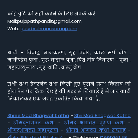
कोई त्रुटि को सही करने के लिए संपर्क करें
Mail:pujapathpandit@gmail.com
Web:
gaurbrahmansamaj.com
शादी - विवाह, नामकरण, गृह प्रवेश, काल सर्प दोष ,
मार्कण्डेय पूजा , गुरु चांडाल पूजा, पितृ दोष निवारण - पूजा ,
महाम्रत्युन्जय , गृह शांति , वास्तु दोष
सभी तथ्य इंटरनेट तथा लिखी हुए पुराने ग्रन्थ किताब जो
होम पेज पैर लिंक दिए है की मदद से निकाले है से जानकारी
निकालकर एक जगह एकत्रित किया गया है ,
Shree Mad Bhagwat Katha
-
Shri Mad Bhagwat Katha
-
श्रीमद्भागवत कथा
-
श्रीमद भागवत पुराण कथा
-
श्रीमद्भागवत महापुराण
-
श्रीमद् भागवत कथा सप्ताह
-
श्रीमद् भागवत कथा ज्ञान यज्ञ
- Click here -
Contact Us