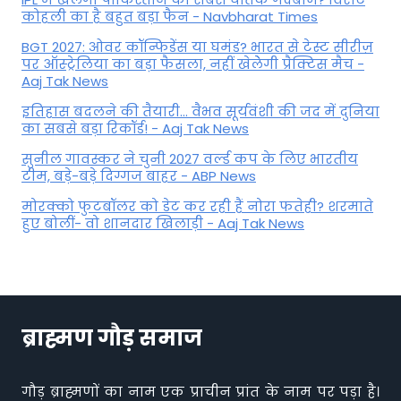
कोहली का है बहुत बड़ा फैन - Navbharat Times
BGT 2027: ओवर कॉन्फिडेंस या घमंड? भारत से टेस्ट सीरीज़
पर ऑस्ट्रेलिया का बड़ा फैसला, नहीं खेलेेगी प्रैक्टिस मैच -
Aaj Tak News
इतिहास बदलने की तैयारी... वैभव सूर्यवंशी की जद में दुनिया
का सबसे बड़ा रिकॉर्ड! - Aaj Tak News
सुनील गावस्कर ने चुनी 2027 वर्ल्ड कप के लिए भारतीय
टीम, बड़े-बड़े दिग्गज बाहर - ABP News
मोरक्को फुटबॉलर को डेट कर रही हैं नोरा फतेही? शरमाते
हुए बोलीं- वो शानदार खिलाड़ी - Aaj Tak News
ब्राह्मण गौड़ समाज
गौड़ ब्राह्मणों का नाम एक प्राचीन प्रांत के नाम पर पड़ा है।