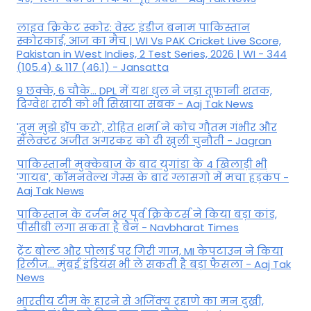
लाइव क्रिकेट स्कोर: वेस्ट इंडीज बनाम पाकिस्तान
स्कोरकार्ड, आज का मैच | WI Vs PAK Cricket Live Score,
Pakistan in West Indies, 2 Test Series, 2026 | WI - 344
(105.4) & 117 (46.1) - Jansatta
9 छक्के, 6 चौके... DPL में यश धुल ने जड़ा तूफानी शतक,
द‍िग्वेश राठी को भी स‍िखाया सबक - Aaj Tak News
'तुम मुझे ड्रॉप करो', रोहित शर्मा ने कोच गौतम गंभीर और
सेलेक्टर अजीत अगरकर को दी खुली चुनौती - Jagran
पाकिस्तानी मुक्केबाज के बाद युगांडा के 4 खिलाड़ी भी
'गायब', कॉमनवेल्थ गेम्स के बाद ग्लासगो में मचा हड़कंप -
Aaj Tak News
पाकिस्तान के दर्जन भर पूर्व क्रिकेटर्स ने किया बड़ा कांड,
पीसीबी लगा सकता है बैन - Navbharat Times
ट्रेंट बोल्ट और पोलार्ड पर गिरी गाज, MI केपटाउन ने किया
रिलीज... मुंबई इंडियंस भी ले सकती है बड़ा फैसला - Aaj Tak
News
भारतीय टीम के हारने से अजिंक्य रहाणे का मन दुखी,