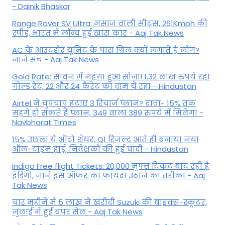
- Dainik Bhaskar
Range Rover SV Ultra: मसाज वाली सीट्स, 261Kmph की
स्पीड, भारत में लॉन्च हुई खास कार - Aaj Tak News
AC के आउटडोर यूनिट के पास ग्रिल क्यों लगाते हैं लोग?
जाने सच - Aaj Tak News
Gold Rate: सावन में महंगा हुआ सोना! 1.32 लाख रुपये रहा
गोल्ड रेट, 22 और 24 कैरेट का दाम ये रहा - Hindustan
Airtel ने चुपचाप हटाए 3 रिचार्ज प्लान? दावा- 15% तक
महंगे हो सकते हैं प्लान, 349 वाला 389 रुपये में मिलेगा -
Navbharat Times
15% उछला ये ऑटो शेयर, Q1 रिजल्ट आते ही बनाया नया
ऑल-टाइम हाई, निवेशकों की हुई चांदी - Hindustan
Indigo Free flight Tickets: 20,000 मुफ्त टिकट बांट रही है
इंडिगो, जानें इस ऑफर का फायदा उठाने का तरीका - Aaj
Tak News
चार महीने में 5 लाख ने खरीदी Suzuki की बाइक्स-स्कूटर,
जुलाई में हुई बंपर सेल - Aaj Tak News