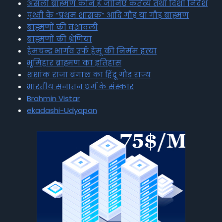
असली ब्राह्मण कौन है जानिए कर्तव्य तथा दिशा निर्देश
पृथ्वी के “प्रथम शासक” आदि गौड़ या गौड़ ब्राह्मण
ब्राह्मणों की वंशावली
ब्राह्मणों की श्रेणियां
हेमचन्द्र भार्गव उर्फ हेमू की निर्मम हत्या
भूमिहार ब्राह्मण का इतिहास
शशांक राजा बंगाल का हिंदू गौड़ राज्य
भारतीय सनातन धर्म के संस्कार
Brahmin Vistar
ekadashi-Udyapan