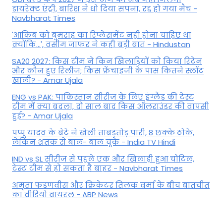
डायरेक्ट एंट्री, बारिश ने धो दिया सपना, रद्द हो गया मैच -
Navbharat Times
'आकिब को बुमराह का रिप्लेसमेंट नहीं होना चाहिए था
क्योंकि...', वसीम जाफर ने कही बड़ी बात - Hindustan
SA20 2027: किस टीम ने किन खिलाड़ियों को किया रिटेन
और कौन हुए रिलीज; किस फ्रेंचाइजी के पास कितने स्लॉट
खाली? - Amar Ujala
ENG vs PAK: पाकिस्तान सीरीज के लिए इंग्लैंड की टेस्ट
टीम में क्या बदला, दो साल बाद किस ऑलराउंडर की वापसी
हुई? - Amar Ujala
पप्पू यादव के बेटे ने खेली ताबड़तोड़ पारी, 8 छक्के ठोके,
लेकिन शतक से बाल- बाल चूके - India TV Hindi
IND vs SL सीरीज से पहले एक और खिलाड़ी हुआ चोटिल,
टेस्ट टीम से हो सकता है बाहर - Navbharat Times
अमृता फडणवीस और क्रिकेटर तिलक वर्मा के बीच बातचीत
का वीडियो वायरल - ABP News