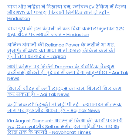
टाटा और महिंद्रा ने दिखाया दम, ग्लोबल EV रैंकिंग में टेस्ला
और BYD को पछाड़ा; फिर भी निगेटिव बातें हो रहीं -
Hindustan
टाटा ग्रुप की इस कंपनी ने कर दिया कमाल! मुनाफा 22%
बढ़ा, शेयर पर सबकी नजर - Hindustan
अनिल अंबानी की Reliance Power के नतीजे आ गए,
मुनाफे में 45% का आया भारी उछाल; लेकिन कर्ज की
चुनौतियां बरकरार - Jagran
आधी कीमत पर मिलेंगे Dreame के रोबोटिक वैक्यूम
क्लीनर्स, बोलते ही पूरे घर में लगा देगा झाड़ू-पोछा - Aaj Tak
News
बिजली मीटर में लगीं लाइट्स का राज़, बिजली बिल कम
कर सकता है! - Aaj Tak News
कहीं 'नकली' व्हिस्की तो नहीं पी रहे... क्या भारत में इसके
नाम पर कुछ और बिकता है? - Aaj Tak News
Kia August Discount: अगस्त में किआ की कारों पर भारी
छूट, Carnival और Seltos समेत इन गाड़ियों पर पाएं ₹1.5
लाख तक के फायदे - Navbharat Times