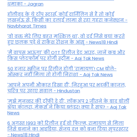
धमाका - Jagran
हॉलीवुड के ये टॉप स्टार्स, कोई दार्जिलिंग से हैं तो कोई
लखनऊ से, किसी का दलाई लामा से रहा गहरा कनेक्शन -
Navbharat Times
'वो वक्त मेरे लिए बहुत मुश्किल था', वो दर्द जिसे बयां करते
हुए छलक पड़े थे राकेश रोशन के आंसू - News18 Hindi
'मैं वापस आऊंगा' की OTT रिलीज डेट आउट, जानें कब और
किस प्लेटफॉर्म पर होगी स्ट्रीम - Aaj Tak News
50 हजार स्क्रीन पर रिलीज होगी 'रामायण'! CM बोले-
ऑस्कर नहीं मिला तो होगी निराशा - Aaj Tak News
'आपने अपनी औकात दिखा दी', निरहुआ पर भड़कीं काजल,
चरित्र पर उठाए सवाल - Hindustan
'मुझे मुनव्वर की ट्रॉफी दे दी', लॉकअप 2 जीतने के बाद बोलीं
श्रेया कालरा, मेकर्स ने किया ब्लंडर! क्या है सच? - Aaj Tak
News
6 अगस्त 1993 को रिलीज हुई वो फिल्म, रामायण से मिला
जिसे बनाने का आइडिया, संजय दत्त को बना दिया सुपरस्टार
- News18 Hindi