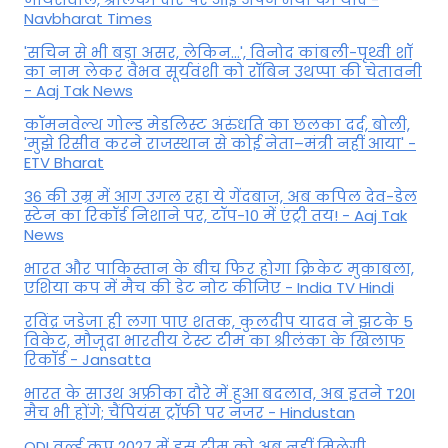
Navbharat Times
'सचिन से भी बड़ा असर, लेकिन...', व‍िनोद कांबली-पृथ्वी शॉ
का नाम लेकर वैभव सूर्यवंशी को रॉबिन उथप्पा की चेतावनी
- Aaj Tak News
कॉमनवेल्थ गोल्ड मे​डलिस्ट अरुंधति का छलका दर्द, बोली,
'मुझे रिसीव करने राजस्थान से कोई नेता–मंत्री नहीं आया' -
ETV Bharat
36 की उम्र में आग उगल रहा ये गेंदबाज, अब कपिल देव-डेल
स्टेन का रिकॉर्ड निशाने पर, टॉप-10 में एंट्री तय! - Aaj Tak
News
भारत और पाकिस्तान के बीच फिर होगा क्रिकेट मुकाबला,
एशिया कप में मैच की डेट नोट कीजिए - India TV Hindi
रविंद्र जडेजा ही लगा पाए शतक, कुलदीप यादव ने झटके 5
विकेट, मौजूदा भारतीय टेस्ट टीम का श्रीलंका के खिलाफ
रिकॉर्ड - Jansatta
भारत के साउथ अफ्रीका दौरे में हुआ बदलाव, अब इतने T20I
मैच भी होंगे; चैंपियंस ट्रॉफी पर नजर - Hindustan
ODI वर्ल्ड कप 2027 में इस टीम को अब नहीं मिलेगी