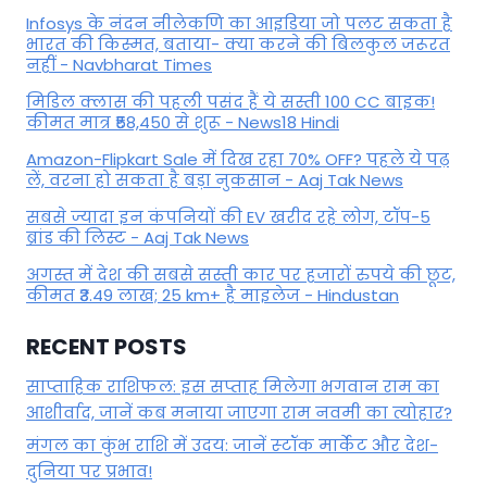
Infosys के नंदन नीलेकणि का आइडिया जो पलट सकता है
भारत की किस्मत, बताया- क्या करने की बिलकुल जरूरत
नहीं - Navbharat Times
मिडिल क्लास की पहली पसंद हैं ये सस्ती 100 CC बाइक!
कीमत मात्र ₹58,450 से शुरू - News18 Hindi
Amazon-Flipkart Sale में दिख रहा 70% OFF? पहले ये पढ़
लें, वरना हो सकता है बड़ा नुकसान - Aaj Tak News
सबसे ज्यादा इन कंपनियों की EV खरीद रहे लोग, टॉप-5
ब्रांड की लिस्ट - Aaj Tak News
अगस्त में देश की सबसे सस्ती कार पर हजारों रुपये की छूट,
कीमत ₹3.49 लाख; 25 km+ है माइलेज - Hindustan
RECENT POSTS
साप्ताहिक राशिफल: इस सप्ताह मिलेगा भगवान राम का
आशीर्वाद, जानें कब मनाया जाएगा राम नवमी का त्योहार?
मंगल का कुंभ राशि में उदय: जानें स्‍टॉक मार्केट और देश-
दुनिया पर प्रभाव!