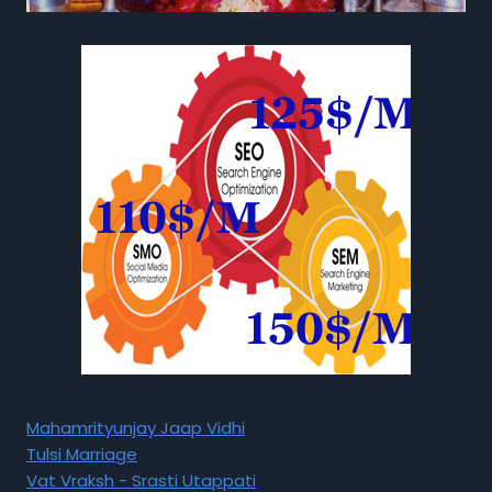
Mahamrityunjay Jaap Vidhi
Tulsi Marriage
Vat Vraksh - Srasti Utappati