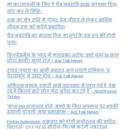
मां कात्‍यायनी के लिए है चैत्र नवरात्रि 2026 का छठा दिन!
नोट कर लें तिथि!
शुक्र का मेष राशि में गोचर: प्रेम जीवन से लेकर आर्थिक
जीवन तक को करेंगे प्रभावित!
चैत्र नवरात्रि का सातवां दिन: मां दुर्गा के इस रूप की होगी
पूजा!
बिजनेसमैन के प्यार में मलाइका अरोड़ा, क्यों चुना 19 साल
छोटा साथी? खुला राज - Aaj Tak News
राघव जुयाल का खूनी अवतार, भूल जाएंगे एनिमल, 'द
पैराडाइज' ने उड़ाए होश - Aaj Tak News
अमिताभ बच्चन: हमारी आंखें वृद्दावस्था में पहुंच गई हैं, देख
रहे हैं कितने सारे लोग मेरा श्रृंगार कर रहे हैं - Navbharat
Times
'काश PM तानाशाह होते', बच्चों के किए अपमान पर भड़कीं
रुपाली गांगुली, मचा घमासान! - Aaj Tak News
Friday Releases: शुक्रवार को होगी मनोरंजन की बारिश ,
थिएटर्स- OTT पर 10 सीरीज-फिल्में करेंगी जबरदस्त