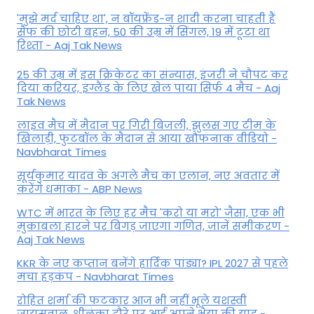
'मुझे मर्द चाहिए था', न बॉयफ्रेंड-न शादी करना चाहती हैं
सैफ की छोटी बहन, 50 की उम्र में सिंगल, 19 में टूटा था
रिश्ता - Aaj Tak News
25 की उम्र में इस क्रिकेटर का संन्यास, इंजरी ने चौपट कर
दिया करियर, इंग्लैंड के लिए खेल पाया सिर्फ 4 मैच - Aaj
Tak News
लाइव मैच में मैदान पर गिरी बिजली, झुलस गए टीम के
खिलाड़ी, फुटबॉल के मैदान से आया खौफनाक वीडियो -
Navbharat Times
सूर्यकुमार यादव के अगले मैच का एलान, नए अवतार में
करेंगे धमाका - ABP News
WTC में भारत के लिए हर मैच 'करो या मरो' जैसा, एक भी
मुकाबला हारने पर बिगड़ जाएगा गण‍ित, जानें समीकरण -
Aaj Tak News
KKR के नए कप्तान बनेंगे हार्दिक पांड्या? IPL 2027 से पहले
मचा हड़कंप - Navbharat Times
रोहित शर्मा की फटकार आज भी नहीं भूले यशस्वी
जायसवाल, श्रीलंका दौरे पर आई अपने भैया की याद -