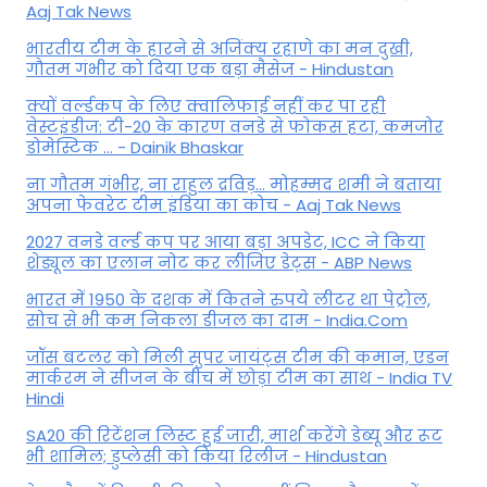
Aaj Tak News
भारतीय टीम के हारने से अजिंक्य रहाणे का मन दुखी,
गौतम गंभीर को दिया एक बड़ा मैसेज - Hindustan
क्यों वर्ल्डकप के लिए क्वालिफाई नहीं कर पा रही
वेस्टइंडीज: टी-20 के कारण वनडे से फोकस हटा, कमजोर
डोमेस्टिक ... - Dainik Bhaskar
ना गौतम गंभीर, ना राहुल द्रव‍िड़... मोहम्मद शमी ने बताया
अपना फेवरेट टीम इंड‍िया का कोच - Aaj Tak News
2027 वनडे वर्ल्ड कप पर आया बड़ा अपडेट, ICC ने किया
शेड्यूल का एलान नोट कर लीजिए डेट्स - ABP News
भारत में 1950 के दशक में कितने रुपये लीटर था पेट्रोल,
सोच से भी कम निकला डीजल का दाम - India.Com
जॉस बटलर को मिली सुपर जायंट्स टीम की कमान, एडन
मार्करम ने सीजन के बीच में छोड़ा टीम का साथ - India TV
Hindi
SA20 की रिटेंशन लिस्ट हुई जारी, मार्श करेंगे डेब्यू और रूट
भी शामिल; डुप्लेसी को किया रिलीज - Hindustan