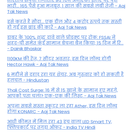
भारतीय रुपया लगातार 9वें दिन अमेरिकी डॉलर पर पड़ा
भारी... 165 पैसे हुआ मजबूत, 1 साल की सबसे लंबी तेजी - Aaj
Tak News
इसे कहते हैं सौदा... एक डील और 4 करोड़ रुपये तक सस्ती
हो गई इस ब्रांड की कारें - Aaj Tak News
डाबर के '100% शुद्ध' दावे वाले प्रोडक्ट पर रोक: FSSAI ने
शहद-घी समेत कई सामान बेचना बैन किया; 15 दिन में रि...
- Dainik Bhaskar
1100KM की रेंज, 7 सीटर अवतार, इस दिन लॉन्च होगी
Hector Hawk - Aaj Tak News
6 महीने से दहाड़ रहा यह शेयर, अब गुरुवार को हो सकती है
हलचल - Hindustan
Thali Cost Surge: 16 में से 15 खाने के सामान हुए महंगे,
आपको पता चला? एक-एक की लिस्ट - Aaj Tak News
अपना सबसे सस्ता स्कूटर ला रहा Ather, इस दिन लॉन्च
होगा KONARC - Aaj Tak News
आधी कीमत में मिल रहा 43 इंच वाला LED Smart TV,
फ्लिपकार्ट पर तगड़ा ऑफर - India TV Hindi