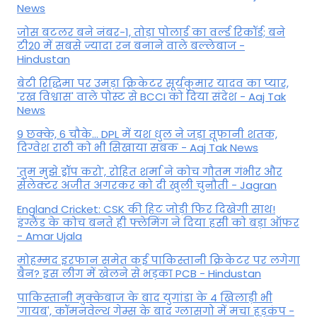
News
जोस बटलर बने नंबर-1, तोड़ा पोलार्ड का वर्ल्ड रिकॉर्ड; बने
टी20 में सबसे ज्यादा रन बनाने वाले बल्लेबाज -
Hindustan
बेटी र‍िद्ध‍िमा पर उमड़ा क्रिकेटर सूर्यकुमार यादव का प्यार,
'रख विश्वास' वाले पोस्ट से BCCI को दिया संदेश - Aaj Tak
News
9 छक्के, 6 चौके... DPL में यश धुल ने जड़ा तूफानी शतक,
द‍िग्वेश राठी को भी स‍िखाया सबक - Aaj Tak News
'तुम मुझे ड्रॉप करो', रोहित शर्मा ने कोच गौतम गंभीर और
सेलेक्टर अजीत अगरकर को दी खुली चुनौती - Jagran
England Cricket: CSK की हिट जोड़ी फिर दिखेगी साथ!
इंग्लैंड के कोच बनते ही फ्लेमिंग ने दिया हसी को बड़ा ऑफर
- Amar Ujala
मोहम्मद इरफान समेत कई पाकिस्तानी क्रिकेटर पर लगेगा
बैन? इस लीग में खेलने से भड़का PCB - Hindustan
पाकिस्तानी मुक्केबाज के बाद युगांडा के 4 खिलाड़ी भी
'गायब', कॉमनवेल्थ गेम्स के बाद ग्लासगो में मचा हड़कंप -