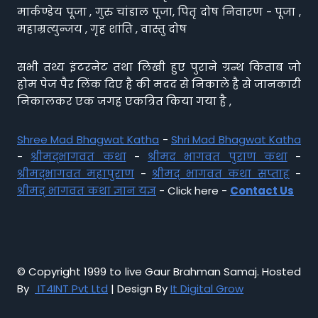
मार्कण्डेय पूजा , गुरु चांडाल पूजा, पितृ दोष निवारण - पूजा ,
महाम्रत्युन्जय , गृह शांति , वास्तु दोष
सभी तथ्य इंटरनेट तथा लिखी हुए पुराने ग्रन्थ किताब जो
होम पेज पैर लिंक दिए है की मदद से निकाले है से जानकारी
निकालकर एक जगह एकत्रित किया गया है ,
Shree Mad Bhagwat Katha
-
Shri Mad Bhagwat Katha
-
श्रीमद्भागवत कथा
-
श्रीमद भागवत पुराण कथा
-
श्रीमद्भागवत महापुराण
-
श्रीमद् भागवत कथा सप्ताह
-
श्रीमद् भागवत कथा ज्ञान यज्ञ
- Click here -
Contact Us
© Copyright 1999 to live Gaur Brahman Samaj. Hosted
By
IT4INT Pvt Ltd
| Design By
It Digital Grow