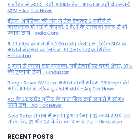
5 मीटर से ज्यादा लंबी, 600KM रेंज... भारत आ रही ये लग्जरी
MPV - Aaj Tak News
ईरान-अमेरिका की जंग में तेल बेचकर 3 महीने में
मालामाल हो गई ये कंपनी, 5 देशों के सालाना बजट से भी
ज्यादा छाप - India.Com
₹5.70 लाख कीमत और 27Km माइलेज! इस पेट्रोल SUV के
सामने नेक्सन का 'सरेंडर'; 61 हजार ग्राहक मिले -
Hindustan
5 गुना से ज्यादा बढ़ा मुनाफा, नई ऊंचाई पर पहुंचे शेयर, 37%
की तूफानी तेजी - Hindustan
Range Rover SV Ultra: मसाज वाली सीट्स, 261Kmph की
स्पीड, भारत में लॉन्च हुई खास कार - Aaj Tak News
AC के आउटडोर यूनिट के पास ग्रिल क्यों लगाते हैं लोग?
जाने सच - Aaj Tak News
Gold Rate: सावन में महंगा हुआ सोना! 1.32 लाख रुपये रहा
गोल्ड रेट, 22 और 24 कैरेट का दाम ये रहा - Hindustan
RECENT POSTS