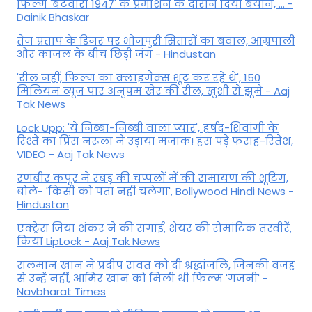
फिल्म 'बंटवारा 1947' के प्रमोशन के दौरान दिया बयान, ... -
Dainik Bhaskar
तेज प्रताप के डिनर पर भोजपुरी सितारों का बवाल, आम्रपाली
और काजल के बीच छिड़ी जंग - Hindustan
'रील नहीं, फिल्म का क्लाइमैक्स शूट कर रहे थे', 150
मिलियन व्यूज पार अनुपम खेर की रील, खुशी से झूमे - Aaj
Tak News
Lock Upp: 'ये निब्बा-निब्बी वाला प्यार', हर्षद-शिवांगी के
रिश्ते का प्रिंस नरूला ने उड़ाया मजाक! हंस पड़े फराह-रितेश,
VIDEO - Aaj Tak News
रणबीर कपूर ने रबड़ की चप्पलों में की रामायण की शूटिंग,
बोले- 'किसी को पता नहीं चलेगा', Bollywood Hindi News -
Hindustan
एक्ट्रेस जिया शंकर ने की सगाई, शेयर की रोमांटिक तस्वीरें,
किया LipLock - Aaj Tak News
सलमान खान ने प्रदीप रावत को दी श्रद्धांजलि, जिनकी वजह
से उन्हें नहीं, आमिर खान को मिली थी फिल्म 'गजनी' -
Navbharat Times