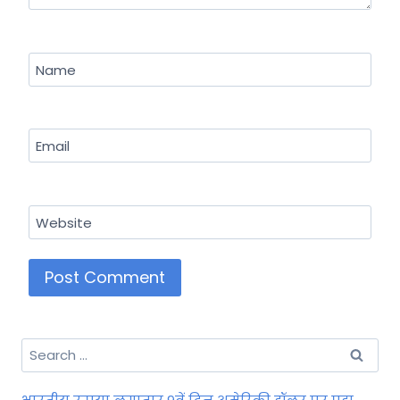
Name
Email
Website
Search
for: