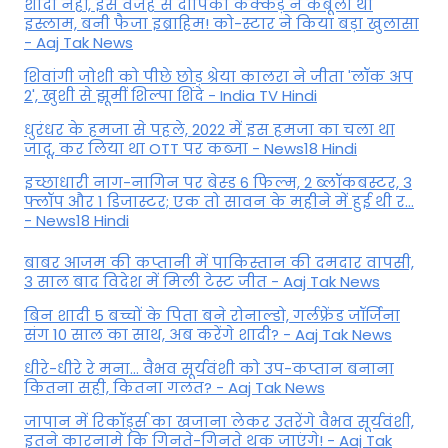
शादी नहीं, इस वजह से दीपिका कक्कड़ ने कबूला था
इस्लाम, बनी फैजा इब्राहिम! को-स्टार ने किया बड़ा खुलासा
- Aaj Tak News
शिवांगी जोशी को पीछे छोड़ श्रेया कालरा ने जीता 'लॉक अप
2', खुशी से झूमीं शिल्पा शिंदे - India TV Hindi
धुरंधर के हमजा से पहले, 2022 में इस हमजा का चला था
जादू, कर लिया था OTT पर कब्जा - News18 Hindi
इच्छाधारी नाग-नागिन पर बेस्ड 6 फिल्म, 2 ब्लॉकबस्टर, 3
फ्लॉप और 1 डिजास्टर; एक तो सावन के महीने में हुई थी र...
- News18 Hindi
बाबर आजम की कप्तानी में पाकिस्तान की दमदार वापसी,
3 साल बाद विदेश में मिली टेस्ट जीत - Aaj Tak News
बिन शादी 5 बच्चों के पिता बने रोनाल्डो, गर्लफ्रेंड जॉर्जिना
संग 10 साल का साथ, अब करेंगे शादी? - Aaj Tak News
धीरे-धीरे रे मना… वैभव सूर्यवंशी को उप-कप्तान बनाना
कितना सही, कितना गलत? - Aaj Tak News
जापान में रिकॉर्ड्स का खजाना लेकर उतरेंगे वैभव सूर्यवंशी,
इतने कारनामे कि गिनते-गिनते थक जाएंगे! - Aaj Tak