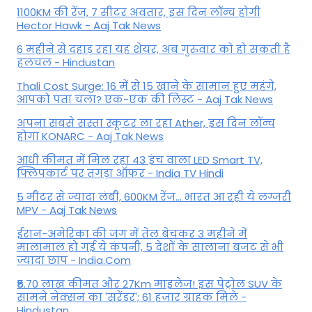
1100KM की रेंज, 7 सीटर अवतार, इस दिन लॉन्च होगी
Hector Hawk - Aaj Tak News
6 महीने से दहाड़ रहा यह शेयर, अब गुरुवार को हो सकती है
हलचल - Hindustan
Thali Cost Surge: 16 में से 15 खाने के सामान हुए महंगे,
आपको पता चला? एक-एक की लिस्ट - Aaj Tak News
अपना सबसे सस्ता स्कूटर ला रहा Ather, इस दिन लॉन्च
होगा KONARC - Aaj Tak News
आधी कीमत में मिल रहा 43 इंच वाला LED Smart TV,
फ्लिपकार्ट पर तगड़ा ऑफर - India TV Hindi
5 मीटर से ज्यादा लंबी, 600KM रेंज... भारत आ रही ये लग्जरी
MPV - Aaj Tak News
ईरान-अमेरिका की जंग में तेल बेचकर 3 महीने में
मालामाल हो गई ये कंपनी, 5 देशों के सालाना बजट से भी
ज्यादा छाप - India.Com
₹5.70 लाख कीमत और 27Km माइलेज! इस पेट्रोल SUV के
सामने नेक्सन का 'सरेंडर'; 61 हजार ग्राहक मिले -
Hindustan