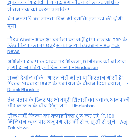
शुक्र का मेष राशि में गोचर: प्रेम जीवन से लेकर आर्थिक
जीवन तक को करेंगे प्रभावित!
चैत्र नवरात्रि का सातवां दिन: मां दुर्गा के इस रूप की होगी
पूजा!
गौरव खन्ना-आकांक्षा चमोला का नहीं होगा तलाक, TRP के
लिए किया प्लान? एक्ट्रेस का आया रिएक्शन - Aaj Tak
News
अभिनेता राजपाल यादव पर शिकंजा, 9 सितंबर को नीलाम
होंगी दो संपत्तियां, नोटिस चस्पा - Hindustan
सन्नी देओल बोले- 'भारत मेरी मां तो पाकिस्तान मौसी है':
फिल्म 'बंटवारा 1947' के प्रमोशन के दौरान दिया बयान, ... -
Dainik Bhaskar
तेज प्रताप के डिनर पर भोजपुरी सितारों का बवाल, आम्रपाली
और काजल के बीच छिड़ी जंग - Hindustan
'रील नहीं, फिल्म का क्लाइमैक्स शूट कर रहे थे', 150
मिलियन व्यूज पार अनुपम खेर की रील, खुशी से झूमे - Aaj
Tak News