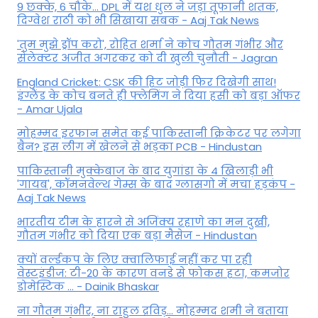
9 छक्के, 6 चौके... DPL में यश धुल ने जड़ा तूफानी शतक,
द‍िग्वेश राठी को भी स‍िखाया सबक - Aaj Tak News
'तुम मुझे ड्रॉप करो', रोहित शर्मा ने कोच गौतम गंभीर और
सेलेक्टर अजीत अगरकर को दी खुली चुनौती - Jagran
England Cricket: CSK की हिट जोड़ी फिर दिखेगी साथ!
इंग्लैंड के कोच बनते ही फ्लेमिंग ने दिया हसी को बड़ा ऑफर
- Amar Ujala
मोहम्मद इरफान समेत कई पाकिस्तानी क्रिकेटर पर लगेगा
बैन? इस लीग में खेलने से भड़का PCB - Hindustan
पाकिस्तानी मुक्केबाज के बाद युगांडा के 4 खिलाड़ी भी
'गायब', कॉमनवेल्थ गेम्स के बाद ग्लासगो में मचा हड़कंप -
Aaj Tak News
भारतीय टीम के हारने से अजिंक्य रहाणे का मन दुखी,
गौतम गंभीर को दिया एक बड़ा मैसेज - Hindustan
क्यों वर्ल्डकप के लिए क्वालिफाई नहीं कर पा रही
वेस्टइंडीज: टी-20 के कारण वनडे से फोकस हटा, कमजोर
डोमेस्टिक ... - Dainik Bhaskar
ना गौतम गंभीर, ना राहुल द्रव‍िड़... मोहम्मद शमी ने बताया