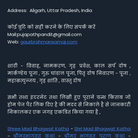
Address: Aligarh, Uttar Pradesh, India
कोई त्रुटि को सही करने के लिए संपर्क करें
Mail:pujapathpandit@gmail.com
Web:
gaurbrahmansamaj.com
शादी - विवाह, नामकरण, गृह प्रवेश, काल सर्प दोष ,
मार्कण्डेय पूजा , गुरु चांडाल पूजा, पितृ दोष निवारण - पूजा ,
महाम्रत्युन्जय , गृह शांति , वास्तु दोष
सभी तथ्य इंटरनेट तथा लिखी हुए पुराने ग्रन्थ किताब जो
होम पेज पैर लिंक दिए है की मदद से निकाले है से जानकारी
निकालकर एक जगह एकत्रित किया गया है ,
Shree Mad Bhagwat Katha
-
Shri Mad Bhagwat Katha
-
श्रीमद्भागवत कथा
-
श्रीमद भागवत पुराण कथा
-