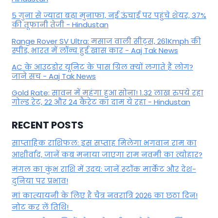
5 गुना से ज्यादा बढ़ा मुनाफा, नई ऊंचाई पर पहुंचे शेयर, 37%
की तूफानी तेजी - Hindustan
Range Rover SV Ultra: मसाज वाली सीट्स, 261Kmph की
स्पीड, भारत में लॉन्च हुई खास कार - Aaj Tak News
AC के आउटडोर यूनिट के पास ग्रिल क्यों लगाते हैं लोग?
जाने सच - Aaj Tak News
Gold Rate: सावन में महंगा हुआ सोना! 1.32 लाख रुपये रहा
गोल्ड रेट, 22 और 24 कैरेट का दाम ये रहा - Hindustan
RECENT POSTS
साप्ताहिक राशिफल: इस सप्ताह मिलेगा भगवान राम का
आशीर्वाद, जानें कब मनाया जाएगा राम नवमी का त्योहार?
मंगल का कुंभ राशि में उदय: जानें स्‍टॉक मार्केट और देश-
दुनिया पर प्रभाव!
मां कात्‍यायनी के लिए है चैत्र नवरात्रि 2026 का छठा दिन!
नोट कर लें तिथि!