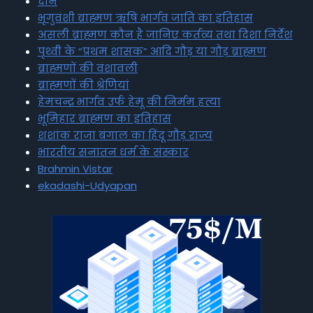
दान
भृगुवंशी ब्राह्मण ऋषि भार्गव जाति का इतिहास
असली ब्राह्मण कौन है जानिए कर्तव्य तथा दिशा निर्देश
पृथ्वी के “प्रथम शासक” आदि गौड़ या गौड़ ब्राह्मण
ब्राह्मणों की वंशावली
ब्राह्मणों की श्रेणियां
हेमचन्द्र भार्गव उर्फ हेमू की निर्मम हत्या
भूमिहार ब्राह्मण का इतिहास
शशांक राजा बंगाल का हिंदू गौड़ राज्य
भारतीय सनातन धर्म के संस्कार
Brahmin Vistar
ekadashi-Udyapan