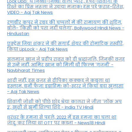
Lock Upp: 'ये निब्बा-निब्बी वाला प्यार', हर्षद-शिवांगी के
रिश्ते का प्रिंस नरूला ने उड़ाया मजाक! हंस पड़े फराह-रितेश,
VIDEO - Aaj Tak News
रणबीर कपूर ने रबड़ की चप्पलों में की रामायण की शूटिंग,
बोले- 'किसी को पता नहीं चलेगा', Bollywood Hindi News -
Hindustan
एक्ट्रेस जिया शंकर ने की सगाई, शेयर की रोमांटिक तस्वीरें,
किया LipLock - Aaj Tak News
सलमान खान ने प्रदीप रावत को दी श्रद्धांजलि, जिनकी वजह
से उन्हें नहीं, आमिर खान को मिली थी फिल्म 'गजनी' -
Navbharat Times
शादी नहीं, इस वजह से दीपिका कक्कड़ ने कबूला था
इस्लाम, बनी फैजा इब्राहिम! को-स्टार ने किया बड़ा खुलासा
- Aaj Tak News
शिवांगी जोशी को पीछे छोड़ श्रेया कालरा ने जीता 'लॉक अप
2', खुशी से झूमीं शिल्पा शिंदे - India TV Hindi
धुरंधर के हमजा से पहले, 2022 में इस हमजा का चला था
जादू, कर लिया था OTT पर कब्जा - News18 Hindi