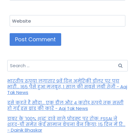
Website
Search
for:
भारतीय रुपया लगातार 9वें दिन अमेरिकी डॉलर पर पड़ा
भारी... 165 पैसे हुआ मजबूत, 1 साल की सबसे लंबी तेजी - Aaj
Tak News
इसे कहते हैं सौदा... एक डील और 4 करोड़ रुपये तक सस्ती
हो गई इस ब्रांड की कारें - Aaj Tak News
डाबर के '100% शुद्ध' दावे वाले प्रोडक्ट पर रोक: FSSAI ने
शहद-घी समेत कई सामान बेचना बैन किया; 15 दिन में रि...
- Dainik Bhaskar