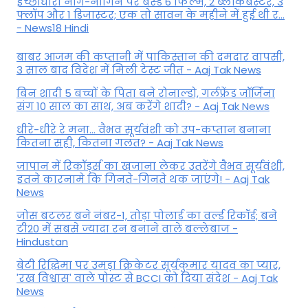
इच्छाधारी नाग-नागिन पर बेस्ड 6 फिल्म, 2 ब्लॉकबस्टर, 3
फ्लॉप और 1 डिजास्टर; एक तो सावन के महीने में हुई थी र...
- News18 Hindi
बाबर आजम की कप्तानी में पाकिस्तान की दमदार वापसी,
3 साल बाद विदेश में मिली टेस्ट जीत - Aaj Tak News
बिन शादी 5 बच्चों के पिता बने रोनाल्डो, गर्लफ्रेंड जॉर्जिना
संग 10 साल का साथ, अब करेंगे शादी? - Aaj Tak News
धीरे-धीरे रे मना… वैभव सूर्यवंशी को उप-कप्तान बनाना
कितना सही, कितना गलत? - Aaj Tak News
जापान में रिकॉर्ड्स का खजाना लेकर उतरेंगे वैभव सूर्यवंशी,
इतने कारनामे कि गिनते-गिनते थक जाएंगे! - Aaj Tak
News
जोस बटलर बने नंबर-1, तोड़ा पोलार्ड का वर्ल्ड रिकॉर्ड; बने
टी20 में सबसे ज्यादा रन बनाने वाले बल्लेबाज -
Hindustan
बेटी र‍िद्ध‍िमा पर उमड़ा क्रिकेटर सूर्यकुमार यादव का प्यार,
'रख विश्वास' वाले पोस्ट से BCCI को दिया संदेश - Aaj Tak
News