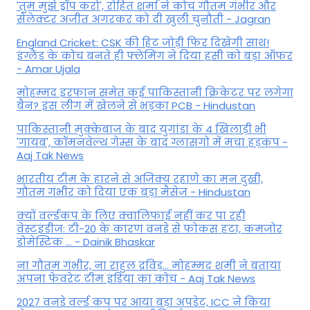
'तुम मुझे ड्रॉप करो', रोहित शर्मा ने कोच गौतम गंभीर और
सेलेक्टर अजीत अगरकर को दी खुली चुनौती - Jagran
England Cricket: CSK की हिट जोड़ी फिर दिखेगी साथ!
इंग्लैंड के कोच बनते ही फ्लेमिंग ने दिया हसी को बड़ा ऑफर
- Amar Ujala
मोहम्मद इरफान समेत कई पाकिस्तानी क्रिकेटर पर लगेगा
बैन? इस लीग में खेलने से भड़का PCB - Hindustan
पाकिस्तानी मुक्केबाज के बाद युगांडा के 4 खिलाड़ी भी
'गायब', कॉमनवेल्थ गेम्स के बाद ग्लासगो में मचा हड़कंप -
Aaj Tak News
भारतीय टीम के हारने से अजिंक्य रहाणे का मन दुखी,
गौतम गंभीर को दिया एक बड़ा मैसेज - Hindustan
क्यों वर्ल्डकप के लिए क्वालिफाई नहीं कर पा रही
वेस्टइंडीज: टी-20 के कारण वनडे से फोकस हटा, कमजोर
डोमेस्टिक ... - Dainik Bhaskar
ना गौतम गंभीर, ना राहुल द्रव‍िड़... मोहम्मद शमी ने बताया
अपना फेवरेट टीम इंड‍िया का कोच - Aaj Tak News
2027 वनडे वर्ल्ड कप पर आया बड़ा अपडेट, ICC ने किया