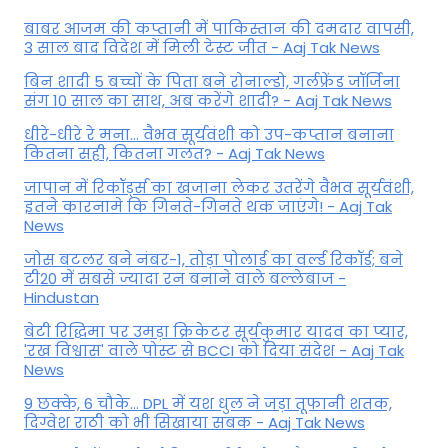
बाबर आजम की कप्तानी में पाकिस्तान की दमदार वापसी,
3 साल बाद विदेश में मिली टेस्ट जीत - Aaj Tak News
बिन शादी 5 बच्चों के पिता बने रोनाल्डो, गर्लफ्रेंड जॉर्जिना
संग 10 साल का साथ, अब करेंगे शादी? - Aaj Tak News
धीरे-धीरे रे मना… वैभव सूर्यवंशी को उप-कप्तान बनाना
कितना सही, कितना गलत? - Aaj Tak News
जापान में रिकॉर्ड्स का खजाना लेकर उतरेंगे वैभव सूर्यवंशी,
इतने कारनामे कि गिनते-गिनते थक जाएंगे! - Aaj Tak
News
जोस बटलर बने नंबर-1, तोड़ा पोलार्ड का वर्ल्ड रिकॉर्ड; बने
टी20 में सबसे ज्यादा रन बनाने वाले बल्लेबाज -
Hindustan
बेटी र‍िद्ध‍िमा पर उमड़ा क्रिकेटर सूर्यकुमार यादव का प्यार,
'रख विश्वास' वाले पोस्ट से BCCI को दिया संदेश - Aaj Tak
News
9 छक्के, 6 चौके... DPL में यश धुल ने जड़ा तूफानी शतक,
द‍िग्वेश राठी को भी स‍िखाया सबक - Aaj Tak News