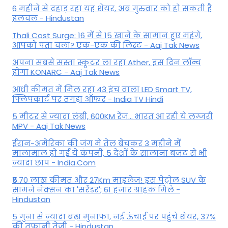
6 महीने से दहाड़ रहा यह शेयर, अब गुरुवार को हो सकती है
हलचल - Hindustan
Thali Cost Surge: 16 में से 15 खाने के सामान हुए महंगे,
आपको पता चला? एक-एक की लिस्ट - Aaj Tak News
अपना सबसे सस्ता स्कूटर ला रहा Ather, इस दिन लॉन्च
होगा KONARC - Aaj Tak News
आधी कीमत में मिल रहा 43 इंच वाला LED Smart TV,
फ्लिपकार्ट पर तगड़ा ऑफर - India TV Hindi
5 मीटर से ज्यादा लंबी, 600KM रेंज... भारत आ रही ये लग्जरी
MPV - Aaj Tak News
ईरान-अमेरिका की जंग में तेल बेचकर 3 महीने में
मालामाल हो गई ये कंपनी, 5 देशों के सालाना बजट से भी
ज्यादा छाप - India.Com
₹5.70 लाख कीमत और 27Km माइलेज! इस पेट्रोल SUV के
सामने नेक्सन का 'सरेंडर'; 61 हजार ग्राहक मिले -
Hindustan
5 गुना से ज्यादा बढ़ा मुनाफा, नई ऊंचाई पर पहुंचे शेयर, 37%
की तूफानी तेजी - Hindustan