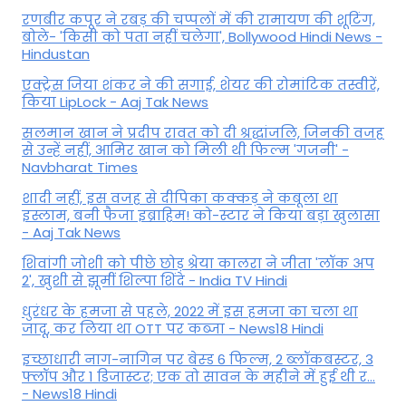
रणबीर कपूर ने रबड़ की चप्पलों में की रामायण की शूटिंग,
बोले- 'किसी को पता नहीं चलेगा', Bollywood Hindi News -
Hindustan
एक्ट्रेस जिया शंकर ने की सगाई, शेयर की रोमांटिक तस्वीरें,
किया LipLock - Aaj Tak News
सलमान खान ने प्रदीप रावत को दी श्रद्धांजलि, जिनकी वजह
से उन्हें नहीं, आमिर खान को मिली थी फिल्म 'गजनी' -
Navbharat Times
शादी नहीं, इस वजह से दीपिका कक्कड़ ने कबूला था
इस्लाम, बनी फैजा इब्राहिम! को-स्टार ने किया बड़ा खुलासा
- Aaj Tak News
शिवांगी जोशी को पीछे छोड़ श्रेया कालरा ने जीता 'लॉक अप
2', खुशी से झूमीं शिल्पा शिंदे - India TV Hindi
धुरंधर के हमजा से पहले, 2022 में इस हमजा का चला था
जादू, कर लिया था OTT पर कब्जा - News18 Hindi
इच्छाधारी नाग-नागिन पर बेस्ड 6 फिल्म, 2 ब्लॉकबस्टर, 3
फ्लॉप और 1 डिजास्टर; एक तो सावन के महीने में हुई थी र...
- News18 Hindi