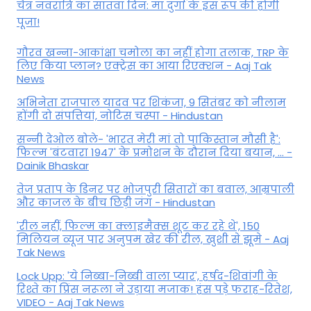
चैत्र नवरात्रि का सातवां दिन: मां दुर्गा के इस रूप की होगी
पूजा!
गौरव खन्ना-आकांक्षा चमोला का नहीं होगा तलाक, TRP के
लिए किया प्लान? एक्ट्रेस का आया रिएक्शन - Aaj Tak
News
अभिनेता राजपाल यादव पर शिकंजा, 9 सितंबर को नीलाम
होंगी दो संपत्तियां, नोटिस चस्पा - Hindustan
सन्नी देओल बोले- 'भारत मेरी मां तो पाकिस्तान मौसी है':
फिल्म 'बंटवारा 1947' के प्रमोशन के दौरान दिया बयान, ... -
Dainik Bhaskar
तेज प्रताप के डिनर पर भोजपुरी सितारों का बवाल, आम्रपाली
और काजल के बीच छिड़ी जंग - Hindustan
'रील नहीं, फिल्म का क्लाइमैक्स शूट कर रहे थे', 150
मिलियन व्यूज पार अनुपम खेर की रील, खुशी से झूमे - Aaj
Tak News
Lock Upp: 'ये निब्बा-निब्बी वाला प्यार', हर्षद-शिवांगी के
रिश्ते का प्रिंस नरूला ने उड़ाया मजाक! हंस पड़े फराह-रितेश,
VIDEO - Aaj Tak News