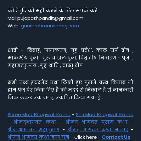
कोई त्रुटि को सही करने के लिए संपर्क करें
Mail:pujapathpandit@gmail.com
Web:
gaurbrahmansamaj.com
शादी - विवाह, नामकरण, गृह प्रवेश, काल सर्प दोष ,
मार्कण्डेय पूजा , गुरु चांडाल पूजा, पितृ दोष निवारण - पूजा ,
महाम्रत्युन्जय , गृह शांति , वास्तु दोष
सभी तथ्य इंटरनेट तथा लिखी हुए पुराने ग्रन्थ किताब जो
होम पेज पैर लिंक दिए है की मदद से निकाले है से जानकारी
निकालकर एक जगह एकत्रित किया गया है ,
Shree Mad Bhagwat Katha
-
Shri Mad Bhagwat Katha
-
श्रीमद्भागवत कथा
-
श्रीमद भागवत पुराण कथा
-
श्रीमद्भागवत महापुराण
-
श्रीमद् भागवत कथा सप्ताह
-
श्रीमद् भागवत कथा ज्ञान यज्ञ
- Click here -
Contact Us