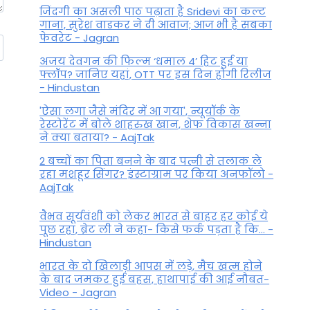
जिंदगी का असली पाठ पढ़ाता है Sridevi का कल्ट
गाना, सुरेश वाडकर ने दी आवाज; आज भी है सबका
फेवरेट - Jagran
अजय देवगन की फिल्म ‘धमाल 4’ हिट हुई या
फ्लॉप? जानिए यहां, OTT पर इस दिन होगी रिलीज
- Hindustan
'ऐसा लगा जैसे मंदिर में आ गया', न्यूयॉर्क के
रेस्टोरेंट में बोले शाहरुख खान, शेफ विकास खन्ना
ने क्या बताया? - AajTak
2 बच्चों का पिता बनने के बाद पत्नी से तलाक ले
रहा मशहूर सिंगर? इंस्टाग्राम पर किया अनफॉलो -
AajTak
वैभव सूर्यवंशी को लेकर भारत से बाहर हर कोई ये
पूछ रहा, ब्रेट ली ने कहा- किसे फर्क पड़ता है कि… -
Hindustan
भारत के दो खिलाड़ी आपस में लड़े, मैच खत्म होने
के बाद जमकर हुई बहस, हाथापाई की आई नौबत-
Video - Jagran