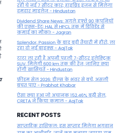
म
रही ये नई 7 सीटर कार; हाइब्रिड इंजन से मिलेगा
दमदार माइलेज - Hindustan
Dividend Share News: अगले हफ्ते 90 कंपनियों
की एक्स-डेट; HAL से HPCL तक में डिविडेंड से
कमाई का मौका! - Jagran
न
Splendor, Passion के बाद बड़ी तैयारी में हीरो, ला
रहा दो नई बाइक्स - AajTak
ी
ै
टाटा ला रही है अपनी पहली 7-सीटर इलेक्ट्रिक
SUV, मिलेगी 600 km तक की रेंज; जानिए क्या
होंगी खासियतें - Hindustan
फ्रीडम सेल 2026: डील्स के भंवर से बचें, असली
य
बचत पाएं - Prabhat Khabar
ऐसा क्या हुआ जो अचानक 152.46% बढ़ी सेल,
CRETA ने किया कमाल - AajTak
RECENT POSTS
साप्ताहिक राशिफल: इस सप्ताह मिलेगा भगवान
राम का आशीर्वाद, जानें कब मनाया जाएगा राम