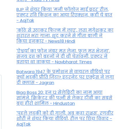
BJP ने शेयर किया 'मनी फॉलोज माई ब्रदर' रील,
एक्टर रवि किशन का आया रिएक्शन, कही ये बात
- AajTak
'कोठे से उठाकर फिल्म में लाए', लता मंगेशकर का
शरारत भरा गाना, शूट करने से गीता बाली ने
किया इनकार - News18 Hindi
'ऐश्वर्या का फोन नंबर मत लेना, फूल मत भेजना',
संजय दत्त को बहनों ने दी थी चेतावनी, एक्टर ने
बताया था वाकया - Navbharat Times
Batwara 1947 के प्रमोशन से वायरल वीडियो पर
क्यों भड़की प्रीति जिंटा? इंटरनेट पर एक्ट्रेस ने लगा
दी क्लास - Jagran
Bigg Boss 20: इन 12 सेलेब्रिटी का नाम आया
सामने, क्रिकेटर की पत्नी से लेकर टीवी का सबसे
बड़ा हीरो शामिल - Hindustan
'पहले लड़की को दी गाली, अब कहा राक्षस', रणवीर
शौरी ने शेयर किया वीडियो, रील पर छिड़ा विवाद -
AajTak