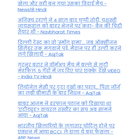
खेला और वही बन गया उसका विदाई मैच -
News18 Hindi
अजिंक्य रहाणे ने 4 साल बाद चुप्पी तोड़ी, यशस्वी
जायसवाल को बाहर भेजने पर कहा- बैन की चिट्ठी
तैयार थी - Navbharat Times
दिल्ली टेस्ट का वो 'स्मॉग ड्रामा'... जब ऑक्सीजन
सिलेंडर तक मंगवाने पड़े, मैदान पर ही उल्टी करने
लगे खिलाड़ी - AajTak
गुरनूर बरार ने वॉर्मअप मैच में बल्ले से लूटी
महफिल, 5 गेंदों में जड़ दिए चार छक्के; देखें VIDEO
- India TV Hindi
लियोनेल मेसी पर टूटा दुखों का पहाड़... पिता जॉर्ज
का लंबी बीमारी के बाद निधन - AajTak
बाबर आजम ने इरफान पठान को दिखाया था
'एटीट्यूड'? वायरल तस्वीर का सच अब सामने
आया - AajTak
भारतीय खिलाड़ियों के लगातार चोटिल होने पर
एक्शन में आया BCCI, ले डाला ये बड़ा फैसला -
ABP News