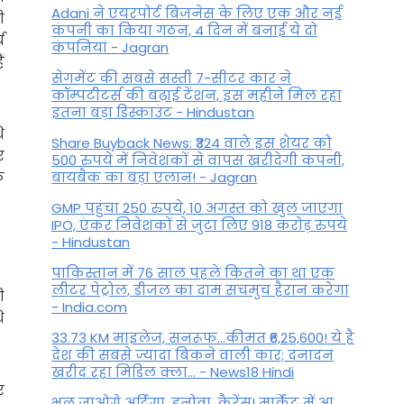
Adani ने एयरपोर्ट बिजनेस के लिए एक और नई
ी
कंपनी का किया गठन, 4 दिन में बनाई ये दो
य
कंपनियां - Jagran
ं
सेगमेंट की सबसे सस्ती 7-सीटर कार ने
कॉम्पटीटर्स की बढ़ाई टेंशन, इस महीने मिल रहा
इतना बड़ा डिस्काउंट - Hindustan
ि
Share Buyback News: ₹324 वाले इस शेयर को
र
500 रुपये में निवेशकों से वापस खरीदेगी कंपनी,
ि
बायबैक का बड़ा एलान! - Jagran
GMP पहुंचा 250 रुपये, 10 अगस्त को खुल जाएगा
IPO, एंकर निवेशकों से जुटा लिए 918 करोड़ रुपये
- Hindustan
पाकिस्तान में 76 साल पहले कितने का था एक
लीटर पेट्रोल, डीजल का दाम सचमुच हैरान करेगा
ी
- India.com
ि
33.73 KM माइलेज, सनरूफ...कीमत ₹6,25,600! ये है
देश की सबसे ज्यादा बिकने वाली कार; दनादन
खरीद रहा मिडिल क्ला... - News18 Hindi
र
भूल जाओगे अर्टिगा, इनोवा, कैरेंस! मार्केट में आ