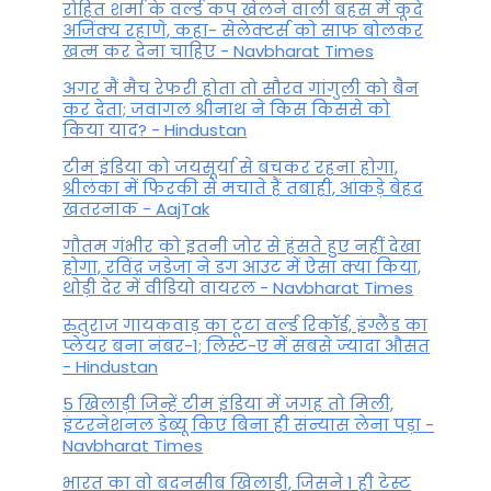
रोहित शर्मा के वर्ल्ड कप खेलने वाली बहस में कूदे
अजिंक्य रहाणे, कहा- सेलेक्टर्स को साफ बोलकर
खत्म कर देना चाहिए - Navbharat Times
अगर मैं मैच रेफरी होता तो सौरव गांगुली को बैन
कर देता; जवागल श्रीनाथ ने किस किससे को
किया याद? - Hindustan
टीम इंडिया को जयसूर्या से बचकर रहना होगा,
श्रीलंका में फिरकी से मचाते हैं तबाही, आंकड़े बेहद
खतरनाक - AajTak
गौतम गंभीर को इतनी जोर से हंसते हुए नहीं देखा
होगा, रविंद्र जडेजा ने डग आउट में ऐसा क्या किया,
थोड़ी देर में वीडियो वायरल - Navbharat Times
रुतुराज गायकवाड़ का टूटा वर्ल्ड रिकॉर्ड, इंग्लैंड का
प्लेयर बना नंबर-1; लिस्ट-ए में सबसे ज्यादा औसत
- Hindustan
5 खिलाड़ी जिन्हें टीम इंडिया में जगह तो मिली,
इंटरनेशनल डेब्यू किए बिना ही संन्यास लेना पड़ा -
Navbharat Times
भारत का वो बदनसीब खिलाड़ी, जिसने 1 ही टेस्ट