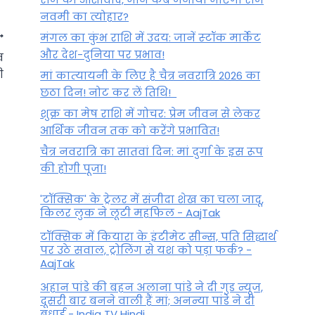
नवमी का त्योहार?
मंगल का कुंभ राशि में उदय: जानें स्‍टॉक मार्केट
और देश-दुनिया पर प्रभाव!
व
ी
मां कात्‍यायनी के लिए है चैत्र नवरात्रि 2026 का
छठा दिन! नोट कर लें तिथि!
शुक्र का मेष राशि में गोचर: प्रेम जीवन से लेकर
आर्थिक जीवन तक को करेंगे प्रभावित!
चैत्र नवरात्रि का सातवां दिन: मां दुर्गा के इस रूप
की होगी पूजा!
'टॉक्सिक' के ट्रेलर में संजीदा शेख का चला जादू,
किलर लुक ने लूटी महफिल - AajTak
आज का वृषभ राशिफल, 14 नवंबर
टॉक्सिक में कियारा के इंटीमेट सीन्स, पति सिद्धार्थ
2024, गुरुवार – आप धैर्य से काम
पर उठे सवाल, ट्रोलिंग से यश को पड़ा फर्क? -
AajTak
लेंगे!
अहान पांडे की बहन अलाना पांडे ने दी गुड न्यूज,
By
November 13, 2024
दूसरी बार बनने वाली हैं मां; अनन्या पांडे ने दी
बधाई - India TV Hindi