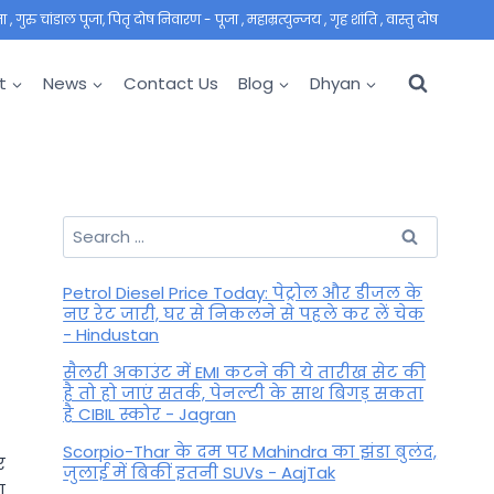
 गुरु चांडाल पूजा, पितृ दोष निवारण - पूजा , महाम्रत्युन्जय , गृह शांति , वास्तु दोष
t
News
Contact Us
Blog
Dhyan
Search
for:
Petrol Diesel Price Today: पेट्रोल और डीजल के
नए रेट जारी, घर से निकलने से पहले कर लें चेक
- Hindustan
सैलरी अकाउंट में EMI कटने की ये तारीख सेट की
है तो हो जाएं सतर्क, पेनल्टी के साथ बिगड़ सकता
है CIBIL स्कोर - Jagran
Scorpio-Thar के दम पर Mahindra का झंडा बुलंद,
र
जुलाई में बिकीं इतनी SUVs - AajTak
ा