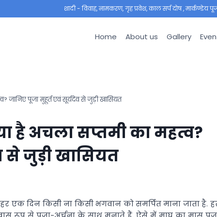
शादी - विवाह, नामकरण, गृह प्रवेश, काल सर्प दोष , मार्कण्डेय पूजा ,
Home
About us
Gallery
Even
निए पूजा मुहूर्त एवं सूर्यदेव से जुड़ी खासियत
ा है अचला सप्तमी का महत्व?
ेव से जुड़ी खासियत
ं हर एक दिन किसी ना किसी भगवान को समर्पित माना जाता है. ह
ास रूप से पूजा-अर्चना के साथ मनाते हैं. ऐसे में माघ का मास पूज