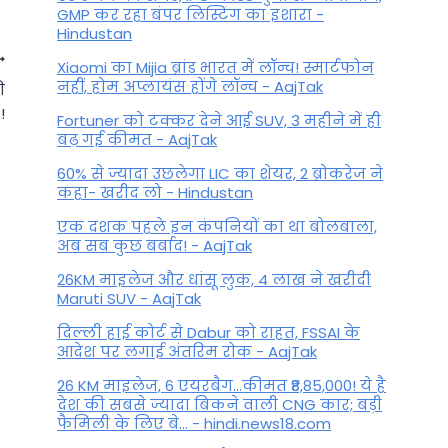
GMP कर रहा बंपर लिस्टिंग का इशारा -
Hindustan
Xiaomi का Mijia ब्रांड भारत में लॉन्च! स्मार्टफोन
नहीं, होम अप्लायंस होंगे लॉन्च - AajTak
ी
!
Fortuner को टक्कर देने आई SUV, 3 महीने में ही
बढ़ गई कीमत - AajTak
60% से ज्यादा उछलेगा LIC का शेयर, 2 ब्रोकरेज ने
कहा- खरीद लो - Hindustan
एक दशक पहले इन कंपनियों का था बोलबाला,
अब सब कुछ बर्बाद! - AajTak
26KM माइलेज और धांसू लुक, 4 लाख ने खरीदी
Maruti SUV - AajTak
आज का राशिफल 22 मार्च 2025 –
दिल्ली हाई कोर्ट से Dabur को राहत, FSSAI के
आदेश पर लगाई अंतरिम रोक - AajTak
रोमांचक संभावनाएं आपका इंतजार
कर रही हैं! मेष, वृषभ और सिंह –
26 KM माइलेज, 6 एयरबैग...कीमत ₹8,85,000! ये है
देश की सबसे ज्यादा बिकने वाली CNG कार; बड़ी
अभी जानें!
फैमिली के लिए बे... - hindi.news18.com