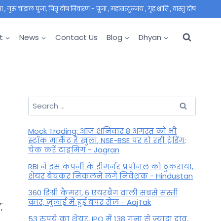
 गुरु चांडाल पूजा, पितृ दोष निवारण - पूजा , महाम्रत्युन्जय , गृह शांति , वास्तु दोष
t
News
Contact Us
Blog
Dhyan
Search
for:
Mock Trading: आज शनिवार 8 अगस्त को भी
स्टॉक मार्केट है खुला, NSE-BSE पर हो रही ट्रेडिंग;
चेक करें टाइमिंग - Jagran
RBI ने इस कंपनी के डीमर्जर प्रपोजल को ठुकराया,
शेयर बेचकर निकलने लगे निवेशक - Hindustan
360 डिग्री कैमरा, 6 एयरबैग वाली सबसे सस्ती
कार, जुलाई में हुई बंपर सेल - AajTak
,
53 रुपये का शेयर, IPO में 138 गुना से ज्यादा दांव,