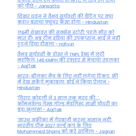
रिकॉर्ड, इतने रन बनाते ही WTC में छोड़ देंगे दोनों
को पीछे - Jansatta
शिखर धवन ने वैभव सूर्यवंशी की बैटिंग पर क्या
कहा? बताया फ्यूचर कैसा होगा - Hindustan
लक्ष्मी शेखावत की सक्‍सेस स्‍टोरी: पहले मौत को
मात दी! अब टीम इंडिया की उपकप्तान, भाई ने नहीं
टूटने दिया हौसला - ndtv.in
वैभव सूर्यवंशी के दोस्त ने TNPL डेब्यू में लूटी
महफिल, 146 KMPH की रफ्तार से मचाया तहलका
- AajTak
भारत-श्रीलंका मैच के लिए नहीं लगेगा टिकट, फ्री
में देख सकेंगे मुकाबला; बोर्ड ने किया ऐलान -
Hindustan
'विराट कोहली ने 3 साल तक मदद की...',
कॉमनवेल्थ गेम्स गोल्ड मेडलिस्ट साक्षी चौधरी का
बड़ा खुलासा - AajTak
'साउथ अफ्रीका में गेंदबाजी करना आसान नहीं',
भारतीय टीम 2027 वर्ल्‍ड कप के लिए
Mohammed Shami को करे शामिल! - Jagran