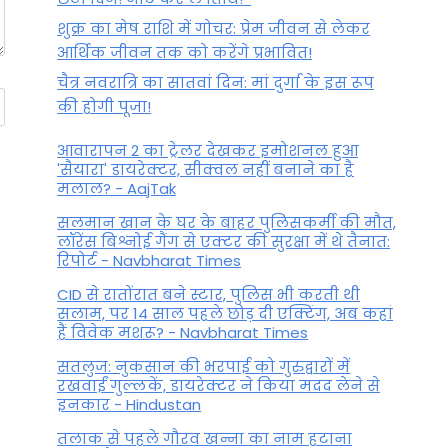
शुक्र का मेष राशि में गोचर: प्रेम जीवन से लेकर
आर्थिक जीवन तक को करेंगे प्रभावित!
चैत्र नवरात्रि का सातवां दिन: मां दुर्गा के इस रूप
की होगी पूजा!
आवारापन 2 का ट्रेलर देखकर इमोशनल हुआ
'सैयारा' डायरेक्टर, सीक्वल नहीं बनाने का है
मलाल? - AajTak
सलमान खान के घर के बाहर पुलिसकर्मी की मौत,
लॉरेंस बिश्नोई गैंग से एक्टर की सुरक्षा में थे तैनात:
रिपोर्ट - Navbharat Times
CID से रातोंरात बने स्टार, पुलिस भी करती थी
सलाम, पर 14 साल पहले छोड़ दी एक्टिंग, अब कहां
हैं विवेक मशरू? - Navbharat Times
सतलुज: नुकसान की भरपाई को गुरुद्वारों में
रखवाईं गुल्लकें, डायरेक्टर ने किया मदद लेने से
इनकार - Hindustan
तलाक से पहले गौरव खन्ना का नाम हटाना