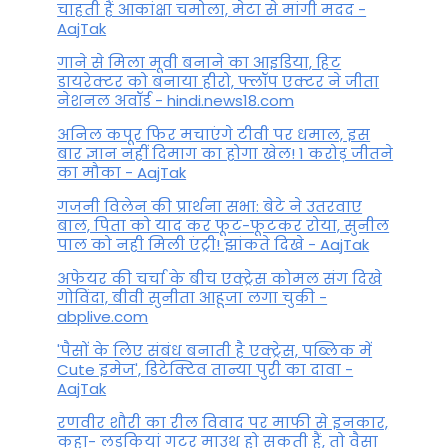
चाहती हैं आकांक्षा चमोला, मेटा से मांगी मदद -
AajTak
गाने से मिला मूवी बनाने का आइडिया, हिट
डायरेक्टर को बनाया हीरो, फ्लॉप एक्टर ने जीता
नेशनल अवॉर्ड - hindi.news18.com
अनिल कपूर फिर मचाएंगे टीवी पर धमाल, इस
बार ज्ञान नहीं दिमाग का होगा खेल! 1 करोड़ जीतने
का मौका - AajTak
गजनी विलेन की प्रार्थना सभा: बेटे ने उतरवाए
बाल, पिता को याद कर फूट-फूटकर रोया, सुनील
पाल को नही मिली एंट्री! झांकते दिखे - AajTak
अफेयर की चर्चा के बीच एक्ट्रेस कोमल संग दिखे
गोविंदा, बीवी सुनीता आहूजा लगा चुकी -
abplive.com
'पैसों के लिए संबंध बनाती है एक्ट्रेस, पब्लिक में
Cute इमेज', डिटेक्टिव तान्या पुरी का दावा -
AajTak
रणवीर शौरी का रील विवाद पर माफी से इनकार,
कहा- लड़कियां गटर माउथ हो सकती हैं, तो वैसा