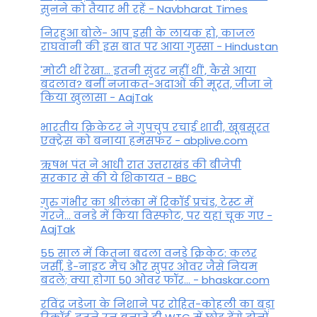
सुनने को तैयार भी रहें - Navbharat Times
निरहुआ बोले- आप इसी के लायक हो, काजल
राघवानी की इस बात पर आया गुस्सा - Hindustan
'मोटी थीं रेखा... इतनी सुंदर नहीं थीं', कैसे आया
बदलाव? बनीं नजाकत-अदाओं की मूरत, जीजा ने
किया खुलासा - AajTak
भारतीय क्रिकेटर ने गुपचुप रचाई शादी, खूबसूरत
एक्ट्रेस को बनाया हमसफर - abplive.com
ऋषभ पंत ने आधी रात उत्तराखंड की बीजेपी
सरकार से की ये शिकायत - BBC
गुरु गंभीर का श्रीलंका में र‍िकॉर्ड प्रचंड, टेस्ट में
गरजे... वनडे में किया व‍िस्फोट, पर यहां चूक गए -
AajTak
55 साल में कितना बदला वनडे क्रिकेट: कलर
जर्सी, डे-नाइट मैच और सुपर ओवर जैसे नियम
बदले; क्या होगा 50 ओवर फॉर... - bhaskar.com
रविंद्र जडेजा के निशाने पर रोहित-कोहली का बड़ा