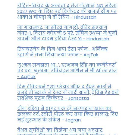
रोहित-विराट के अलावा 4 तेज गेंदबाज, NO जडेजा;
2027 WC के लिए पूर्व क्रिकेटर की बनाई टीम पर
आकाश चोपड़ा ने दी रेटिंग - Hindustan
ना गावस्कर, ना सौरव गांगुली, वीरेंद्र सहवाग
नंबर-1, विराट कोहली 5 पर, रॉबिन उथप्पा ने चुनी
अपनी ऑल टाइम इंडिया टेस्ट XI - Hindustan
रिटायरमेंट के दिन आया ऐसा फोन... अजिंक्य
रहाणे ने बना लिया नया प्लान - AajTak
'दुश्मन समझता था...', हरभजन सिंह का कमेंटेटर्स
पर बड़ा खुलासा, रव‍िचंद्रन अश्विन ने भी खोला राज
- AajTak
टिम डेविड बने T20I प्लेयर ऑफ द ईयर, मार्श ने
वनडे तो स्टार्क ने टेस्ट में मारी बाजी; ट्रैविस हेड बने
सर्वश्रेष्ठ पुरुष क्रिकेटर - Jansatta
टीम इंडिया से बाहर चल रहे सरफराज खान का
छलका दर्द, स्टोरी पोस्ट कर बयां किए हालात; दिए
नई शुरुआत के संकेत - Jagran
वैभव सूर्यवंशी का दिखेगा अब नया अवतार,