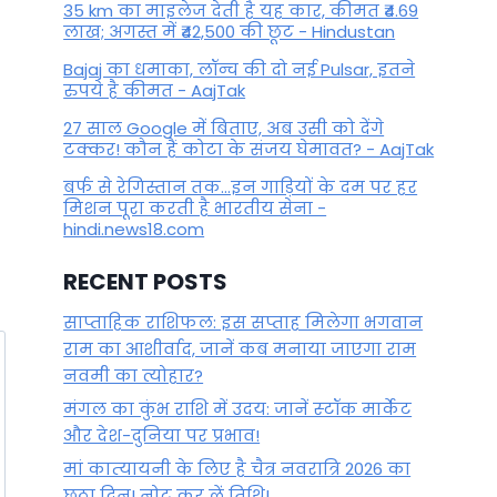
By
March 21, 2025
35 km का माइलेज देती है यह कार, कीमत ₹4.69
लाख; अगस्त में ₹42,500 की छूट - Hindustan
Bajaj का धमाका, लॉन्च की दो नई Pulsar, इतने
रुपये है कीमत - AajTak
27 साल Google में बिताए, अब उसी को देंगे
टक्कर! कौन हैं कोटा के संजय घेमावत? - AajTak
बर्फ से रेगिस्तान तक...इन गाड़ियों के दम पर हर
मिशन पूरा करती है भारतीय सेना -
hindi.news18.com
RECENT POSTS
साप्ताहिक राशिफल: इस सप्ताह मिलेगा भगवान
राम का आशीर्वाद, जानें कब मनाया जाएगा राम
नवमी का त्योहार?
मंगल का कुंभ राशि में उदय: जानें स्‍टॉक मार्केट
और देश-दुनिया पर प्रभाव!
मां कात्‍यायनी के लिए है चैत्र नवरात्रि 2026 का
छठा दिन! नोट कर लें तिथि!