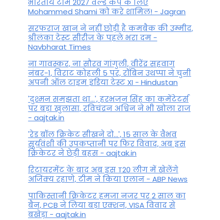
भारतीय टीम 2027 वर्ल्‍ड कप के लिए
Mohammed Shami को करे शामिल! - Jagran
सरफराज खान ने नहीं छोड़ी है कमबैक की उम्मीद,
श्रीलंका टेस्ट सीरीज के पहले भरा दम -
Navbharat Times
ना गावस्कर, ना सौरव गांगुली, वीरेंद्र सहवाग
नंबर-1, विराट कोहली 5 पर, रॉबिन उथप्पा ने चुनी
अपनी ऑल टाइम इंडिया टेस्ट XI - Hindustan
'दुश्मन समझता था...', हरभजन सिंह का कमेंटेटर्स
पर बड़ा खुलासा, रव‍िचंद्रन अश्विन ने भी खोला राज
- aajtak.in
'रेड बॉल क्रिकेट सीखने दो...', 15 साल के वैभव
सूर्यवंशी की उपकप्तानी पर फ‍िर व‍िवाद, अब इस
क्रिकेटर ने छेड़ी बहस - aajtak.in
रिटायरमेंट के बाद अब इस T20 लीग में खेलेंगे
अजिंक्य रहाणे, टीम ने किया एलान - ABP News
पाकिस्तानी क्रिकेटर हमजा नजर पर 2 साल का
बैन, PCB ने ल‍िया बड़ा एक्शन, VISA व‍िवाद से
बखेड़ा - aajtak.in