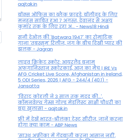
aajtak.in
बॉक्स ऑफिस का ब्लैक फ्राइडे: बॉलीवुड के लिए
मनहूस साबित हुआ 7 अगस्त, देवानंद से अक्षय
कुमार तक के लिए रहा अ... - News18 Hindi
सनी देओल की 'Batwara 1947' का रोमांटिक
गाना 'तबस्सुम' रिलीज, जंग के बीच दिखी प्यार की
झलक - Jagran
लाइव क्रिकेट स्कोर: आयरलैंड बनाम
अफगानिस्तान स्कोरकार्ड, आज का मैच | IRE Vs
AFG Cricket Live Score, Afghanistan in Ireland,
5 ODI Series, 2026 | AFG - 244/4 (40.1) -
Jansatta
'विराट कोहली ने 3 साल तक मदद की...',
कॉमनवेल्थ गेम्स गोल्ड मेडलिस्ट साक्षी चौधरी का
बड़ा खुलासा - aajtak.in
फ्री में देखें भारत-श्रीलंका टेस्ट सीरीज, जानें करना
होगा क्या काम - ABP News
'साउथ अफ्रीका में गेंदबाजी करना आसान नहीं',