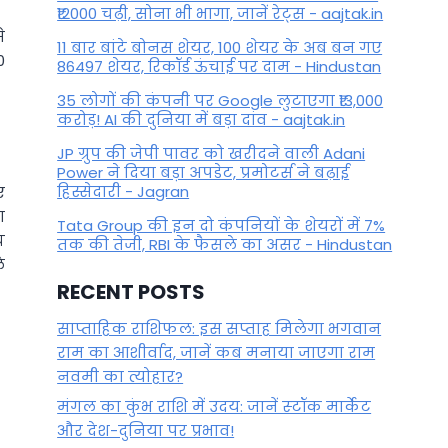
₹12000 चढ़ी, सोना भी भागा, जानें रेट्स - aajtak.in
े
11 बार बांटे बोनस शेयर, 100 शेयर के अब बन गए
0
86497 शेयर, रिकॉर्ड ऊंचाई पर दाम - Hindustan
35 लोगों की कंपनी पर Google लुटाएगा ₹13,000
करोड़! AI की दुनिया में बड़ा दांव - aajtak.in
JP ग्रुप की जेपी पावर को खरीदने वाली Adani
Power ने दिया बड़ा अपडेट, प्रमोटर्स ने बढ़ाई
हिस्सेदारी - Jagran
ए
ा
Tata Group की इन दो कंपनियों के शेयरों में 7%
य
तक की तेजी, RBI के फैसले का असर - Hindustan
े
RECENT POSTS
साप्ताहिक राशिफल: इस सप्ताह मिलेगा भगवान
राम का आशीर्वाद, जानें कब मनाया जाएगा राम
नवमी का त्योहार?
मंगल का कुंभ राशि में उदय: जानें स्‍टॉक मार्केट
और देश-दुनिया पर प्रभाव!