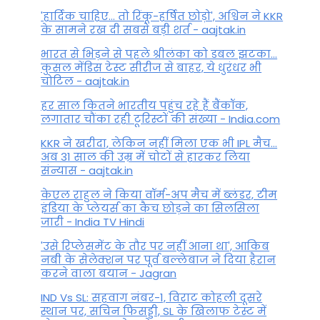
'हार्दिक चाहिए... तो रिंकू-हर्षित छोड़ो', अश्विन ने KKR
के सामने रख दी सबसे बड़ी शर्त - aajtak.in
भारत से भिड़ने से पहले श्रीलंका को डबल झटका...
कुसल मेंडिस टेस्ट सीरीज से बाहर, ये धुरंधर भी
चोटिल - aajtak.in
हर साल कितने भारतीय पहुंच रहे हैं बैंकॉक,
लगातार चौंका रही टूरिस्टों की संख्या - India.com
KKR ने खरीदा, लेकिन नहीं मिला एक भी IPL मैच...
अब 31 साल की उम्र में चोटों से हारकर लिया
संन्यास - aajtak.in
केएल राहुल ने किया वॉर्म-अप मैच में ब्लंडर, टीम
इंडिया के प्लेयर्स का कैच छोड़ने का सिलसिला
जारी - India TV Hindi
'उसे रिप्लेसमेंट के तौर पर नहीं आना था', आकिब
नबी के सेलेक्शन पर पूर्व बल्लेबाज ने दिया हैरान
करने वाला बयान - Jagran
IND Vs SL: सहवाग नंबर-1, विराट कोहली दूसरे
स्थान पर, सचिन फिसड्डी, SL के खिलाफ टेस्ट में