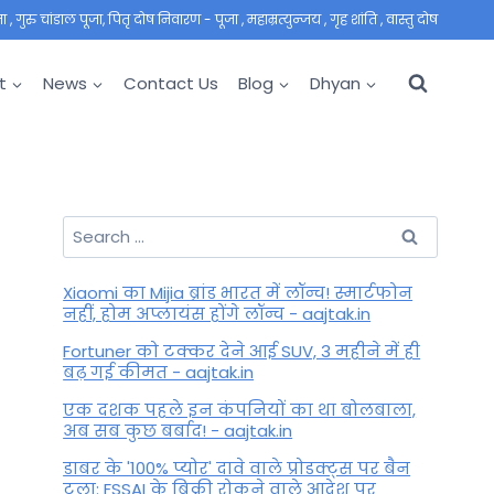
 गुरु चांडाल पूजा, पितृ दोष निवारण - पूजा , महाम्रत्युन्जय , गृह शांति , वास्तु दोष
t
News
Contact Us
Blog
Dhyan
Search
for:
Xiaomi का Mijia ब्रांड भारत में लॉन्च! स्मार्टफोन
नहीं, होम अप्लायंस होंगे लॉन्च - aajtak.in
Fortuner को टक्कर देने आई SUV, 3 महीने में ही
बढ़ गई कीमत - aajtak.in
एक दशक पहले इन कंपनियों का था बोलबाला,
अब सब कुछ बर्बाद! - aajtak.in
डाबर के '100% प्योर' दावे वाले प्रोडक्ट्स पर बैन
टला: FSSAI के बिक्री रोकने वाले आदेश पर