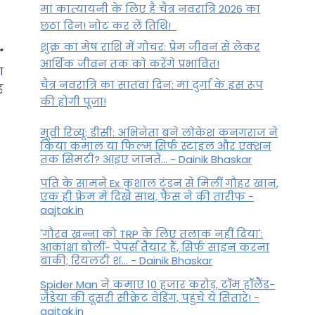
मां कात्‍यायनी के लिए है चैत्र नवरात्रि 2026 का
छठा दिन! नोट कर लें तिथि!
शुक्र का मेष राशि में गोचर: प्रेम जीवन से लेकर
आर्थिक जीवन तक को करेंगे प्रभावित!
ा
चैत्र नवरात्रि का सातवां दिन: मां दुर्गा के इस रूप
ह
की होगी पूजा!
मूवी रिव्यू: डीसी: अभिनेता बने लोकेश कनगराज ने
किया कमाल या फिल्म सिर्फ स्टाइल और एक्शन
तक सिमटी? आइए जानते... - Dainik Bhaskar
पति के सामने Ex कुशाल टंडन से मिलीं गौहर खान,
एक ही फ्रेम में दिखे साथ, फैंस ने की तारीफ -
aajtak.in
'गौरव खन्ना को TRP के लिए तलाक नहीं दिया':
आज का वृषभ राशिफल, 24 अक्टूबर
आकांक्षा बोलीं- पेपर्स तैयार हैं, सिर्फ साइन करना
2024, गुरुवार – आप धैर्य से काम
बाकी; रियलटी श... - Dainik Bhaskar
लेंगे!
Spider Man ने कमाए 10 हजार करोड़, टॉम हॉलैेंड-
जैंडेया की दूसरी सीक्रेट वेडिंग, पहुंचे ये सितारे! -
By
October 23, 2024
aajtak.in