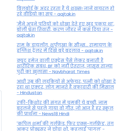
बिलबोर्ड के अंदर रहता है ये शख्स! जानें वायरल हो
रहे वीडियो का सच - aajtak.in
'मैंने अपने पतियों को धोखा देते हुए खुद पकड़ा था',
बोलीं श्वेता तिवारी, करण जौहर ने कस दिया तंज -
aajtak.in
राम के डायलॉग, शूर्पणखा के सीन्स... रामायण के
इंग्लिश ट्रेलर में दिखे बड़े बदलाव - aajtak.in
क्यूट इमेज वाली एक्ट्रेस पैसे लेकर बनाती है
शारीरिक संबंध, BF को नहीं ऐतराज, जासूस तान्‍या
पुरी का खुलासा - Navbharat Times
आधी उम्र की लड़कियों से अफेयर, पत्नी को धोखा दे
रहा था एक्टर, लोग मानते हैं वफादारी की मिसाल
- Hindustan
रफी-किशोर की संगत में चमकी ये बच्ची, नाम
बदलने से पहले गाया वो गीत, जो आज है हर स्कूल
की प्रार्थना - News18 Hindi
'कपिल शर्मा की गर्लफ्रेंड, फिर एक्स-गर्लफ्रेंड', तंग
आकर प्रोड्यूसर ने छोड़ा शो, कहलाई 'पागल' -