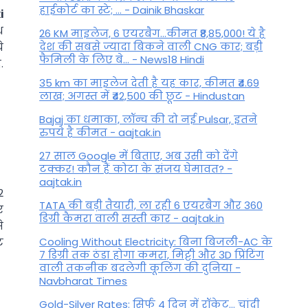
हाईकोर्ट का स्टे; ... - Dainik Bhaskar
i
थ
26 KM माइलेज, 6 एयरबैग...कीमत ₹8,85,000! ये है
देश की सबसे ज्यादा बिकने वाली CNG कार; बड़ी
े
फैमिली के लिए बे... - News18 Hindi
.
35 km का माइलेज देती है यह कार, कीमत ₹4.69
लाख; अगस्त में ₹42,500 की छूट - Hindustan
Bajaj का धमाका, लॉन्च की दो नई Pulsar, इतने
रुपये है कीमत - aajtak.in
27 साल Google में बिताए, अब उसी को देंगे
टक्कर! कौन हैं कोटा के संजय घेमावत? -
aajtak.in
2
TATA की बड़ी तैयारी, ला रही 6 एयरबैग और 360
र
डिग्री कैमरा वाली सस्ती कार - aajtak.in
े
Cooling Without Electricity: बिना बिजली-AC के
ट
7 डिग्री तक ठंडा होगा कमरा, मिट्टी और 3D प्रिंटिंग
वाली तकनीक बदलेगी कूलिंग की दुनिया -
Navbharat Times
Gold-Silver Rates: सिर्फ 4 दिन में रॉकेट... चांदी