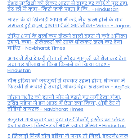
वैभव सूर्यवंशी को लेकर भारत से बाहर हर कोई ये पूछ रहा,
ब्रेट ली ने कहा- किसे फर्क पड़ता है कि… - Hindustan
भारत के दो खिलाड़ी आपस में लड़े, मैच खत्म होने के बाद
जमकर हुई बहस, हाथापाई की आई नौबत- Video - Jagran
रोहित शर्मा के वर्ल्ड कप खेलने वाली बहस में कूदे अजिंक्य
रहाणे, कहा- सेलेक्टर्स को साफ बोलकर खत्म कर देना
चाहिए - Navbharat Times
अगर मैं मैच रेफरी होता तो सौरव गांगुली को बैन कर देता;
जवागल श्रीनाथ ने किस किससे को किया याद? -
Hindustan
टीम इंडिया को जयसूर्या से बचकर रहना होगा, श्रीलंका में
फिरकी से मचाते हैं तबाही, आंकड़े बेहद खतरनाक - AajTak
गौतम गंभीर को इतनी जोर से हंसते हुए नहीं देखा होगा,
रविंद्र जडेजा ने डग आउट में ऐसा क्या किया, थोड़ी देर में
वीडियो वायरल - Navbharat Times
रुतुराज गायकवाड़ का टूटा वर्ल्ड रिकॉर्ड, इंग्लैंड का प्लेयर
बना नंबर-1; लिस्ट-ए में सबसे ज्यादा औसत - Hindustan
5 खिलाड़ी जिन्हें टीम इंडिया में जगह तो मिली, इंटरनेशनल