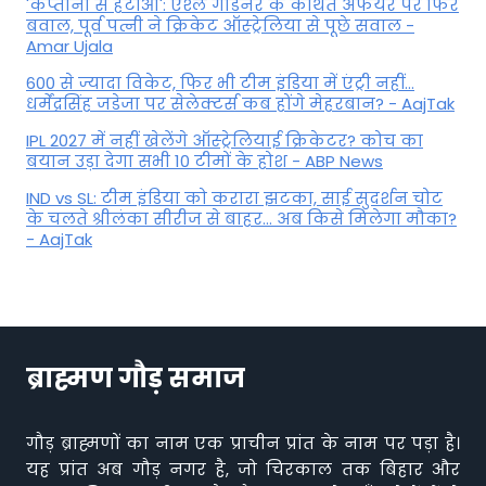
'कप्तानी से हटाओ': एश्ले गार्डनर के कथित अफेयर पर फिर
बवाल, पूर्व पत्नी ने क्रिकेट ऑस्ट्रेलिया से पूछे सवाल -
Amar Ujala
600 से ज्यादा विकेट, फिर भी टीम इंडिया में एंट्री नहीं...
धर्मेंद्रसिंह जडेजा पर सेलेक्टर्स कब होंगे मेहरबान? - AajTak
IPL 2027 में नहीं खेलेंगे ऑस्ट्रेलियाई क्रिकेटर? कोच का
बयान उड़ा देगा सभी 10 टीमों के होश - ABP News
IND vs SL: टीम इंड‍िया को करारा झटका, साई सुदर्शन चोट
के चलते श्रीलंका सीरीज से बाहर... अब किसे म‍िलेगा मौका?
- AajTak
ब्राह्मण गौड़ समाज
गौड़ ब्राह्मणों का नाम एक प्राचीन प्रांत के नाम पर पड़ा है।
यह प्रांत अब गौड़ नगर है, जो चिरकाल तक बिहार और