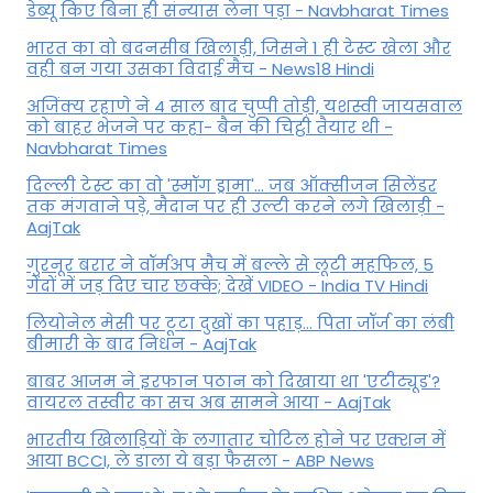
डेब्यू किए बिना ही संन्यास लेना पड़ा - Navbharat Times
भारत का वो बदनसीब खिलाड़ी, जिसने 1 ही टेस्ट खेला और
वही बन गया उसका विदाई मैच - News18 Hindi
अजिंक्य रहाणे ने 4 साल बाद चुप्पी तोड़ी, यशस्वी जायसवाल
को बाहर भेजने पर कहा- बैन की चिट्ठी तैयार थी -
Navbharat Times
दिल्ली टेस्ट का वो 'स्मॉग ड्रामा'... जब ऑक्सीजन सिलेंडर
तक मंगवाने पड़े, मैदान पर ही उल्टी करने लगे खिलाड़ी -
AajTak
गुरनूर बरार ने वॉर्मअप मैच में बल्ले से लूटी महफिल, 5
गेंदों में जड़ दिए चार छक्के; देखें VIDEO - India TV Hindi
लियोनेल मेसी पर टूटा दुखों का पहाड़... पिता जॉर्ज का लंबी
बीमारी के बाद निधन - AajTak
बाबर आजम ने इरफान पठान को दिखाया था 'एटीट्यूड'?
वायरल तस्वीर का सच अब सामने आया - AajTak
भारतीय खिलाड़ियों के लगातार चोटिल होने पर एक्शन में
आया BCCI, ले डाला ये बड़ा फैसला - ABP News