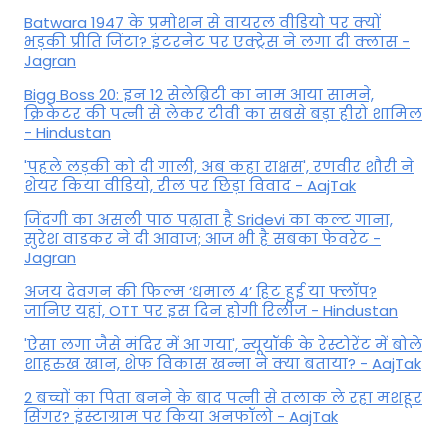
Batwara 1947 के प्रमोशन से वायरल वीडियो पर क्यों
भड़की प्रीति जिंटा? इंटरनेट पर एक्ट्रेस ने लगा दी क्लास -
Jagran
Bigg Boss 20: इन 12 सेलेब्रिटी का नाम आया सामने,
क्रिकेटर की पत्नी से लेकर टीवी का सबसे बड़ा हीरो शामिल
- Hindustan
'पहले लड़की को दी गाली, अब कहा राक्षस', रणवीर शौरी ने
शेयर किया वीडियो, रील पर छिड़ा विवाद - AajTak
जिंदगी का असली पाठ पढ़ाता है Sridevi का कल्ट गाना,
सुरेश वाडकर ने दी आवाज; आज भी है सबका फेवरेट -
Jagran
अजय देवगन की फिल्म ‘धमाल 4’ हिट हुई या फ्लॉप?
जानिए यहां, OTT पर इस दिन होगी रिलीज - Hindustan
'ऐसा लगा जैसे मंदिर में आ गया', न्यूयॉर्क के रेस्टोरेंट में बोले
शाहरुख खान, शेफ विकास खन्ना ने क्या बताया? - AajTak
2 बच्चों का पिता बनने के बाद पत्नी से तलाक ले रहा मशहूर
सिंगर? इंस्टाग्राम पर किया अनफॉलो - AajTak