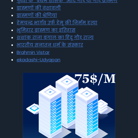
पृथ्वी के “प्रथम शासक” आदि गौड़ या गौड़ ब्राह्मण
ब्राह्मणों की वंशावली
ब्राह्मणों की श्रेणियां
हेमचन्द्र भार्गव उर्फ हेमू की निर्मम हत्या
भूमिहार ब्राह्मण का इतिहास
शशांक राजा बंगाल का हिंदू गौड़ राज्य
भारतीय सनातन धर्म के संस्कार
Brahmin Vistar
ekadashi-Udyapan