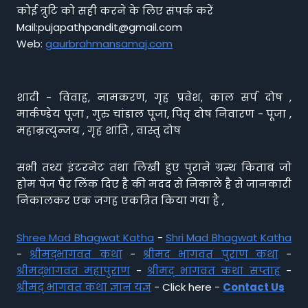
कोई त्रुटि को सही करने के लिए संपर्क करें
Mail:pujapathpandit@gmail.com
Web:
gaurbrahmansamaj.com
शादी - विवाह, नामकरण, गृह प्रवेश, काल सर्प दोष ,
मार्कण्डेय पूजा , गुरु चांडाल पूजा, पितृ दोष निवारण - पूजा ,
महाम्रत्युन्जय , गृह शांति , वास्तु दोष
सभी तथ्य इंटरनेट तथा लिखी हुए पुराने ग्रन्थ किताब जो
होम पेज पैर लिंक दिए है की मदद से निकाले है से जानकारी
निकालकर एक जगह एकत्रित किया गया है ,
Shree Mad Bhagwat Katha
-
Shri Mad Bhagwat Katha
-
श्रीमद्भागवत कथा
-
श्रीमद भागवत पुराण कथा
-
श्रीमद्भागवत महापुराण
-
श्रीमद् भागवत कथा सप्ताह
-
श्रीमद् भागवत कथा ज्ञान यज्ञ
- Click here -
Contact Us