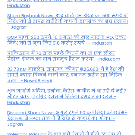
Hindustan
Share Buyback News: ₹324 वाले इस शेयर को 500 रुपये में
निवेशकों से वापस खरीदेगी कंपनी, बायबैक का बड़ा एलान!
- Jagran
GMP पहुंचा 250 रुपये, 10 अगस्त को खुल जाएगा IPO, एंकर
निवेशकों से जुटा लिए 918 करोड़ रुपये - Hindustan
पाकिस्तान में 76 साल पहले कितने का था एक लीटर
पेट्रोल, डीजल का दाम सचमुच हैरान करेगा - India.com
33.73 KM माइलेज, सनरूफ...कीमत ₹6,25,600! ये है देश की
सबसे ज्यादा बिकने वाली कार; दनादन खरीद रहा मिडिल
क्ला... - News18 Hindi
भूल जाओगे अर्टिगा, इनोवा, कैरेंस! मार्केट में आ रही ये नई 7
सीटर कार; हाइब्रिड इंजन से मिलेगा दमदार माइलेज -
Hindustan
Dividend Share News: अगले हफ्ते 90 कंपनियों की एक्स-
डेट; HAL से HPCL तक में डिविडेंड से कमाई का मौका! -
Jagran
Splendor, Passion के बाद बड़ी तैयारी में हीरो, ला रहा दो