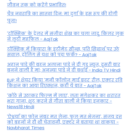
जीवन तक को करेंगे प्रभावित!
चैत्र नवरात्रि का सातवां दिन: मां दुर्गा के इस रूप की होगी
पूजा!
'टॉक्सिक' के ट्रेलर में संजीदा शेख का चला जादू, किलर लुक
ने लूटी महफिल - AajTak
टॉक्सिक में कियारा के इंटीमेट सीन्स, पति सिद्धार्थ पर उठे
सवाल, ट्रोलिंग से यश को पड़ा फर्क? - AajTak
अहान पांडे की बहन अलाना पांडे ने दी गुड न्यूज, दूसरी बार
बनने वाली हैं मां; अनन्या पांडे ने दी बधाई - India TV Hindi
BJP ने शेयर किया 'मनी फॉलोज माई ब्रदर' रील, एक्टर रवि
किशन का आया रिएक्शन, कही ये बात - AajTak
'कोठे से उठाकर फिल्म में लाए', लता मंगेशकर का शरारत
भरा गाना, शूट करने से गीता बाली ने किया इनकार -
News18 Hindi
'ऐश्वर्या का फोन नंबर मत लेना, फूल मत भेजना', संजय दत्त
को बहनों ने दी थी चेतावनी, एक्टर ने बताया था वाकया -
Navbharat Times