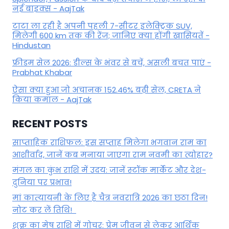
नई बाइक्स - AajTak
टाटा ला रही है अपनी पहली 7-सीटर इलेक्ट्रिक SUV,
मिलेगी 600 km तक की रेंज; जानिए क्या होंगी खासियतें -
Hindustan
फ्रीडम सेल 2026: डील्स के भंवर से बचें, असली बचत पाएं -
Prabhat Khabar
ऐसा क्या हुआ जो अचानक 152.46% बढ़ी सेल, CRETA ने
किया कमाल - AajTak
RECENT POSTS
साप्ताहिक राशिफल: इस सप्ताह मिलेगा भगवान राम का
आशीर्वाद, जानें कब मनाया जाएगा राम नवमी का त्योहार?
मंगल का कुंभ राशि में उदय: जानें स्‍टॉक मार्केट और देश-
दुनिया पर प्रभाव!
मां कात्‍यायनी के लिए है चैत्र नवरात्रि 2026 का छठा दिन!
नोट कर लें तिथि!
शुक्र का मेष राशि में गोचर: प्रेम जीवन से लेकर आर्थिक