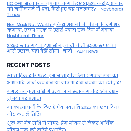
LIC OFS: सरकार ने चुपचाप कमा लिए ₹31,522 करोड़, बाजार
को नहीं लगने दी हवा, कैसे हुए यह चमत्कार? - Navbharat
Times
Elon Musk Net Worth: मुकेश अंबानी ने जितना जिंदगीभर
कमाया, एलन मस्क ने उससे ज्यादा एक दिन में गंवाया -
Navbharat Times
2,890 रुपए महंगा हुआ सोना, चांदी में भी 6,200 रुपए का
भारी उछाल, यहां देखें सोना- चांदी - ABP News
RECENT POSTS
साप्ताहिक राशिफल: इस सप्ताह मिलेगा भगवान राम का
आशीर्वाद, जानें कब मनाया जाएगा राम नवमी का त्योहार?
मंगल का कुंभ राशि में उदय: जानें स्‍टॉक मार्केट और देश-
दुनिया पर प्रभाव!
मां कात्‍यायनी के लिए है चैत्र नवरात्रि 2026 का छठा दिन!
नोट कर लें तिथि!
शुक्र का मेष राशि में गोचर: प्रेम जीवन से लेकर आर्थिक
जीवन तक को करेंगे प्रभावित!