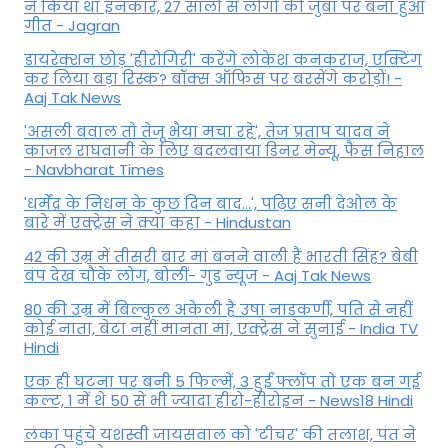
ने किया था इनकार, 27 सालों से लोगों की जुबां पर बना हुआ
गीत - Jagran
डायरेक्शन छोड़ 'हीरोगिरी' करेंगे लोकेश कनकराज, एक्टिंग
कर लिया बड़ा रिस्क? बॉक्स ऑफिस पर बरसेंगे करोड़ों! -
Aaj Tak News
'असली बवाल तो तेजू भैया मचा रहे', तेज प्रताप यादव ने
काजल राघवानी के लिए बदलवाया डिनर मेन्यू, फैंस न‍िहाल
- Navbharat Times
'धर्मेंद्र के निधन के कुछ दिन बाद...', पढ़िए सनी देओल के
बारे में एक्ट्रेस ने क्या कहा - Hindustan
42 की उम्र में तीसरी बार मां बनने वाली हैं भारती सिंह? बेबी
बंप देख चौंके लोग, बोलीं- गुड न्यूज - Aaj Tak News
80 की उम्र में बिल्कुल अकेली हैं उषा नाडकर्णी, पति से नहीं
कोई नाता, बेटा नहीं मानता मां, एक्ट्रेस ने सुनाई - India TV
Hindi
एक ही घटना पर बनी 5 फिल्में, 3 हुईं फ्लॉप तो एक बन गई
कल्ट, 1 में थे 50 से भी ज्यादा हीरो-हीरोइन - News18 Hindi
लंका पहुंचे यशस्वी जायसवाल को 'टीचर' की तलाश, पंत ने