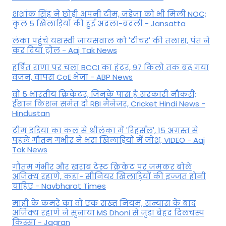
शशांक सिंह ने छोड़ी अपनी टीम, जडेजा को भी मिली NOC;
कुल 5 खिलाड़ियों की हुई अदला-बदली - Jansatta
लंका पहुंचे यशस्वी जायसवाल को 'टीचर' की तलाश, पंत ने
कर द‍िया ट्रोल - Aaj Tak News
हर्षित राणा पर चला BCCI का हंटर, 97 किलो तक बढ़ गया
वजन, वापस CoE भेजा - ABP News
वो 5 भारतीय क्रिकेटर, जिनके पास है सरकारी नौकरी;
ईशान किशन समेत दो RBI मैनेजर, Cricket Hindi News -
Hindustan
टीम इंडिया का कल से श्रीलंका में 'रिहर्सल', 15 अगस्त से
पहले गौतम गंभीर ने भरा ख‍िलाड़‍ियों में जोश, VIDEO - Aaj
Tak News
गौतम गंभीर और खराब टेस्ट क्रिकेट पर जमकर बोले
अजिंक्य रहाणे, कहा- सीनियर खिलाड़ियों की इज्जत होनी
चाहिए - Navbharat Times
माही के कमरे का वो एक सख्त नियम, संन्यास के बाद
अजिंक्‍य रहाणे ने सुनाया MS Dhoni से जुड़ा बेहद दिलचस्प
किस्सा - Jagran