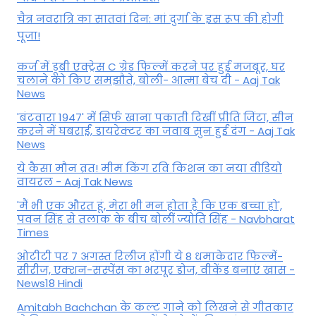
चैत्र नवरात्रि का सातवां दिन: मां दुर्गा के इस रूप की होगी
पूजा!
कर्ज में डूबी एक्ट्रेस C ग्रेड फिल्में करने पर हुई मजबूर, घर
चलाने को किए समझौते, बोली- आत्मा बेच दी - Aaj Tak
News
'बंटवारा 1947' में सिर्फ खाना पकाती दिखीं प्रीति जिंटा, सीन
करने में घबराईं, डायरेक्टर का जवाब सुन हुईं दंग - Aaj Tak
News
ये कैसा मौन व्रत! मीम किंग रवि किशन का नया वीडियो
वायरल - Aaj Tak News
'मैं भी एक औरत हूं, मेरा भी मन होता है कि एक बच्चा हो',
पवन सिंह से तलाक के बीच बोलीं ज्योति सिंह - Navbharat
Times
ओटीटी पर 7 अगस्त रिलीज होंगी ये 8 धमाकेदार फिल्में-
सीरीज, एक्शन-सस्पेंस का भरपूर डोज, वीकेंड बनाएं खास -
News18 Hindi
Amitabh Bachchan के कल्ट गाने को लिखने से गीतकार