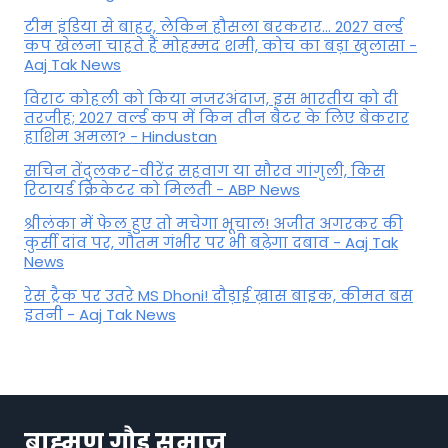
टीम इंडिया से बाहर, लेकिन हौसला बरकरार... 2027 वर्ल्ड
कप खेलना चाहते हैं मोहम्मद शमी, कोच का बड़ा खुलासा -
Aaj Tak News
विराट कोहली को किया नजरअंदाज, इस भारतीय को दी
तरजीह; 2027 वर्ल्ड कप में किन तीन बैटर के लिए बेकरार
हाशिम अमला? - Hindustan
सचिन तेंदुलकर-वीरेंद्र सहवाग या सौरव गांगुली, किस
रिटायर्ड क्रिकेटर को मिलती - ABP News
श्रीलंका में फेल हुए तो मचेगा भूचाल! अजीत अगरकर की
कुर्सी दांव पर, गौतम गंभीर पर भी बढ़ेगा दबाव - Aaj Tak
News
रेस ट्रैक पर उतरे MS Dhoni! दौड़ाई ख़ास बाइक, कीमत बस
इतनी - Aaj Tak News
ब्राह्मण गौड़ समाज