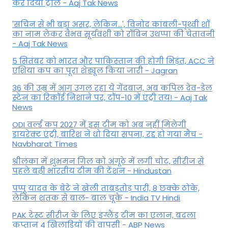
कर द‍िया ट्रोल - Aaj Tak News
'सचिन से भी बड़ा असर, लेकिन...', व‍िनोद कांबली-पृथ्वी शॉ
का नाम लेकर वैभव सूर्यवंशी को रॉबिन उथप्पा की चेतावनी
- Aaj Tak News
5 सितंबर को भारत और पाकिस्‍तान की होगी भिड़ंत, ACC ने
एशिया कप का पूरा शेड्यूल किया जारी - Jagran
36 की उम्र में आग उगल रहा ये गेंदबाज, अब कपिल देव-डेल
स्टेन का रिकॉर्ड निशाने पर, टॉप-10 में एंट्री तय! - Aaj Tak
News
ODI वर्ल्ड कप 2027 में इस टीम को अब नहीं मिलेगी
डायरेक्ट एंट्री, बारिश ने धो दिया सपना, रद्द हो गया मैच -
Navbharat Times
श्रीलंका में शुभमन गिल को अंगूठे में लगी चोट, सीरीज से
पहले बढ़ी भारतीय टीम की टेंशन - Hindustan
पप्पू यादव के बेटे ने खेली ताबड़तोड़ पारी, 8 छक्के ठोके,
लेकिन शतक से बाल- बाल चूके - India TV Hindi
PAK टेस्ट सीरीज के लिए इंग्लैंड टीम का एलान, बदला
कप्तान 4 खिलाड़ियों की वापसी - ABP News