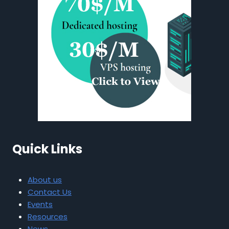
Quick Links
About us
Contact Us
Events
Resources
News