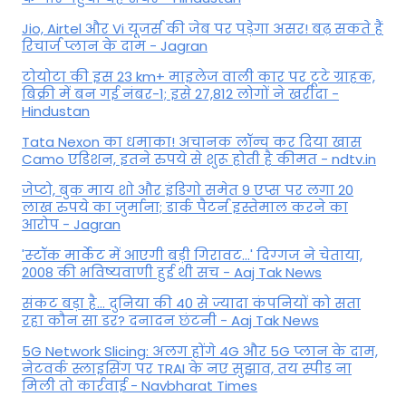
Jio, Airtel और Vi यूजर्स की जेब पर पड़ेगा असर! बढ़ सकते हैं
रिचार्ज प्लान के दाम - Jagran
टोयोटा की इस 23 km+ माइलेज वाली कार पर टूटे ग्राहक,
बिक्री में बन गई नंबर-1; इसे 27,812 लोगों ने खरीदा -
Hindustan
Tata Nexon का धमाका! अचानक लॉन्च कर दिया खास
Camo एडिशन, इतने रुपये से शुरू होती है कीमत - ndtv.in
जेप्टो, बुक माय शो और इंडिगो समेत 9 एप्स पर लगा 20
लाख रुपये का जुर्माना; डार्क पैटर्न इस्तेमाल करने का
आरोप - Jagran
'स्‍टॉक मार्केट में आएगी बड़ी गिरावट...' दिग्‍गज ने चेताया,
2008 की भविष्यवाणी हुई थी सच - Aaj Tak News
संकट बड़ा है... दुनिया की 40 से ज्यादा कंपनियों को सता
रहा कौन सा डर? दनादन छंटनी - Aaj Tak News
5G Network Slicing: अलग होंगे 4G और 5G प्लान के दाम,
नेटवर्क स्लाइसिंग पर TRAI के नए सुझाव, तय स्पीड ना
मिली तो कार्रवाई - Navbharat Times