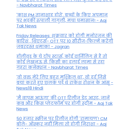
- Navbharat Times
'काश PM तानाशाह होते', बच्चों के किए अपमान
पर भड़कीं रुपाली गांगुली, मचा घमासान! - Aaj
Tak News
Friday Releases: शुक्रवार को होगी मनोरंजन की
बारिश , थिएटर्स- OTT पर 10 सीरीज-फिल्में करेंगी
जबरदस्त धमाका - Jagran
हॉलीवुड के ये टॉप स्टार्स, कोई दार्जिलिंग से हैं तो
कोई लखनऊ से, किसी का दलाई लामा से रहा
गहरा कनेक्शन - Navbharat Times
'वो वक्त मेरे लिए बहुत मुश्किल था', वो दर्द जिसे
बयां करते हुए छलक पड़े थे राकेश रोशन के आंसू -
News18 Hindi
'मैं वापस आऊंगा' की OTT रिलीज डेट आउट, जानें
कब और किस प्लेटफॉर्म पर होगी स्ट्रीम - Aaj Tak
News
50 हजार स्क्रीन पर रिलीज होगी 'रामायण'! CM
बोले- ऑस्कर नहीं मिला तो होगी निराशा - Aaj