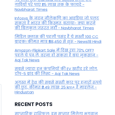
By
November 6, 2024
गाड़ियों पर पाएं ₹1.5 लाख तक के फायदे -
Navbharat Times
Infosys के नंदन नीलेकणि का आइडिया जो पलट
सकता है भारत की किस्मत, बताया- क्या करने
की बिलकुल जरूरत नहीं - Navbharat Times
मिडिल क्लास की पहली पसंद हैं ये सस्ती 100 CC
बाइक! कीमत मात्र ₹58,450 से शुरू - News18 Hindi
Amazon-Flipkart Sale में दिख रहा 70% OFF?
पहले ये पढ़ लें, वरना हो सकता है बड़ा नुकसान -
Aaj Tak News
सबसे ज्यादा इन कंपनियों की EV खरीद रहे लोग,
टॉप-5 ब्रांड की लिस्ट - Aaj Tak News
अगस्त में देश की सबसे सस्ती कार पर हजारों रुपये
की छूट, कीमत ₹3.49 लाख; 25 km+ है माइलेज -
Hindustan
RECENT POSTS
साप्ताहिक राशिफल: इस सप्ताह मिलेगा भगवान