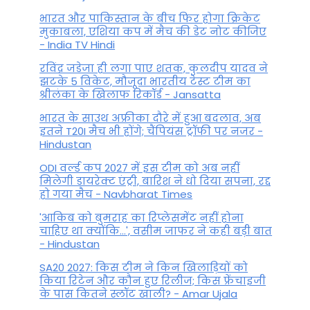
भारत और पाकिस्तान के बीच फिर होगा क्रिकेट
मुकाबला, एशिया कप में मैच की डेट नोट कीजिए
- India TV Hindi
रविंद्र जडेजा ही लगा पाए शतक, कुलदीप यादव ने
झटके 5 विकेट, मौजूदा भारतीय टेस्ट टीम का
श्रीलंका के खिलाफ रिकॉर्ड - Jansatta
भारत के साउथ अफ्रीका दौरे में हुआ बदलाव, अब
इतने T20I मैच भी होंगे; चैंपियंस ट्रॉफी पर नजर -
Hindustan
ODI वर्ल्ड कप 2027 में इस टीम को अब नहीं
मिलेगी डायरेक्ट एंट्री, बारिश ने धो दिया सपना, रद्द
हो गया मैच - Navbharat Times
'आकिब को बुमराह का रिप्लेसमेंट नहीं होना
चाहिए था क्योंकि...', वसीम जाफर ने कही बड़ी बात
- Hindustan
SA20 2027: किस टीम ने किन खिलाड़ियों को
किया रिटेन और कौन हुए रिलीज; किस फ्रेंचाइजी
के पास कितने स्लॉट खाली? - Amar Ujala