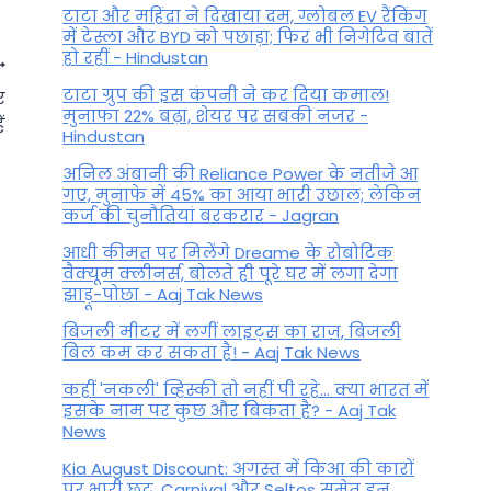
टाटा और महिंद्रा ने दिखाया दम, ग्लोबल EV रैंकिंग
में टेस्ला और BYD को पछाड़ा; फिर भी निगेटिव बातें
हो रहीं - Hindustan
टाटा ग्रुप की इस कंपनी ने कर दिया कमाल!
र
मुनाफा 22% बढ़ा, शेयर पर सबकी नजर -
ं
Hindustan
अनिल अंबानी की Reliance Power के नतीजे आ
गए, मुनाफे में 45% का आया भारी उछाल; लेकिन
कर्ज की चुनौतियां बरकरार - Jagran
आधी कीमत पर मिलेंगे Dreame के रोबोटिक
वैक्यूम क्लीनर्स, बोलते ही पूरे घर में लगा देगा
झाड़ू-पोछा - Aaj Tak News
बिजली मीटर में लगीं लाइट्स का राज़, बिजली
बिल कम कर सकता है! - Aaj Tak News
आज का वृश्चिक राशिफल, 07 नवंबर
2024, गुरुवार – आप दिन को
कहीं 'नकली' व्हिस्की तो नहीं पी रहे... क्या भारत में
इसके नाम पर कुछ और बिकता है? - Aaj Tak
उल्लेखनीय धैर्य और दुस्साहस के
News
साथ स्वीकार करेंगे!
Kia August Discount: अगस्त में किआ की कारों
पर भारी छूट, Carnival और Seltos समेत इन