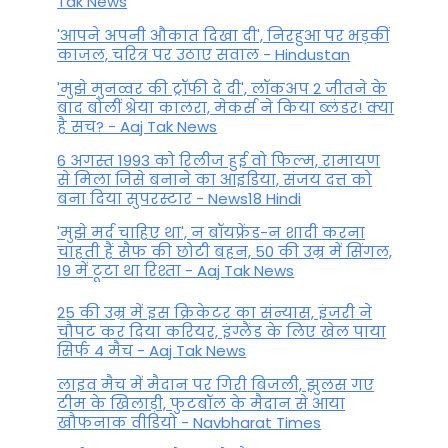
Tak News
'आपने अपनी औकात दिखा दी', निरहुआ पर भड़कीं
काजल, चरित्र पर उठाए सवाल - Hindustan
'मुझे मुनव्वर की ट्रॉफी दे दी', लॉकअप 2 जीतने के
बाद बोलीं श्रेया कालरा, मेकर्स ने किया ब्लंडर! क्या
है सच? - Aaj Tak News
6 अगस्त 1993 को रिलीज हुई वो फिल्म, रामायण
से मिला जिसे बनाने का आइडिया, संजय दत्त को
बना दिया सुपरस्टार - News18 Hindi
'मुझे मर्द चाहिए था', न बॉयफ्रेंड-न शादी करना
चाहती हैं सैफ की छोटी बहन, 50 की उम्र में सिंगल,
19 में टूटा था रिश्ता - Aaj Tak News
25 की उम्र में इस क्रिकेटर का संन्यास, इंजरी ने
चौपट कर दिया करियर, इंग्लैंड के लिए खेल पाया
सिर्फ 4 मैच - Aaj Tak News
लाइव मैच में मैदान पर गिरी बिजली, झुलस गए
टीम के खिलाड़ी, फुटबॉल के मैदान से आया
खौफनाक वीडियो - Navbharat Times