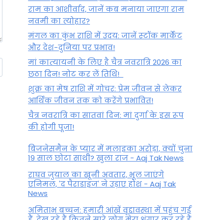
राम का आशीर्वाद, जानें कब मनाया जाएगा राम
नवमी का त्योहार?
मंगल का कुंभ राशि में उदय: जानें स्‍टॉक मार्केट
और देश-दुनिया पर प्रभाव!
मां कात्‍यायनी के लिए है चैत्र नवरात्रि 2026 का
छठा दिन! नोट कर लें तिथि!
शुक्र का मेष राशि में गोचर: प्रेम जीवन से लेकर
आर्थिक जीवन तक को करेंगे प्रभावित!
चैत्र नवरात्रि का सातवां दिन: मां दुर्गा के इस रूप
की होगी पूजा!
बिजनेसमैन के प्यार में मलाइका अरोड़ा, क्यों चुना
19 साल छोटा साथी? खुला राज - Aaj Tak News
राघव जुयाल का खूनी अवतार, भूल जाएंगे
एनिमल, 'द पैराडाइज' ने उड़ाए होश - Aaj Tak
News
अमिताभ बच्चन: हमारी आंखें वृद्दावस्था में पहुंच गई
हैं, देख रहे हैं कितने सारे लोग मेरा श्रृंगार कर रहे हैं