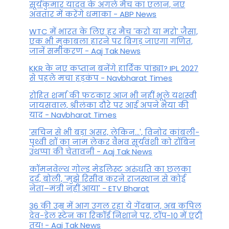
सूर्यकुमार यादव के अगले मैच का एलान, नए
अवतार में करेंगे धमाका - ABP News
WTC में भारत के लिए हर मैच 'करो या मरो' जैसा,
एक भी मुकाबला हारने पर बिगड़ जाएगा गण‍ित,
जानें समीकरण - Aaj Tak News
KKR के नए कप्तान बनेंगे हार्दिक पांड्या? IPL 2027
से पहले मचा हड़कंप - Navbharat Times
रोहित शर्मा की फटकार आज भी नहीं भूले यशस्वी
जायसवाल, श्रीलंका दौरे पर आई अपने भैया की
याद - Navbharat Times
'सचिन से भी बड़ा असर, लेकिन...', व‍िनोद कांबली-
पृथ्वी शॉ का नाम लेकर वैभव सूर्यवंशी को रॉबिन
उथप्पा की चेतावनी - Aaj Tak News
कॉमनवेल्थ गोल्ड मे​डलिस्ट अरुंधति का छलका
दर्द, बोली, 'मुझे रिसीव करने राजस्थान से कोई
नेता–मंत्री नहीं आया' - ETV Bharat
36 की उम्र में आग उगल रहा ये गेंदबाज, अब कपिल
देव-डेल स्टेन का रिकॉर्ड निशाने पर, टॉप-10 में एंट्री
तय! - Aaj Tak News