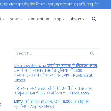
 गुरु चांडाल पूजा, पितृ दोष निवारण - पूजा , महाम्रत्युन्जय , गृह शांति , वास्तु दोष
t
News
Contact Us
Blog
Dhyan
Search
for:
Visa LayOffs: ATM कार्ड पर छपता है जिसका नाम,
उस कंपनी ने भारत समेत दुनिया में 2600
कर्मचारियों को निकाला, कारण? - Navbharat
Times
पेट्रोल-डीजल सस्ता होने की उम्मीदों को झटका,
होर्मुज में हमले से तेल में 'उबाल' - Hindustan
META को तगड़ा झटका, लगा ₹5,000 करोड़ का
र
जुर्माना - Aaj Tak News