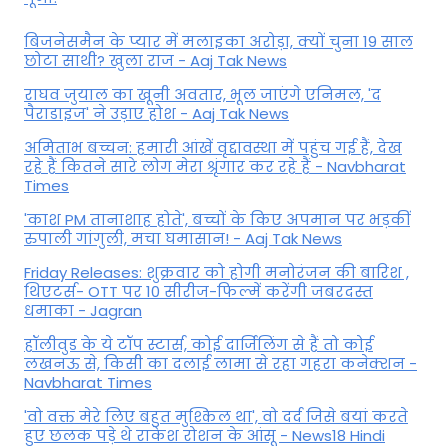
बिजनेसमैन के प्यार में मलाइका अरोड़ा, क्यों चुना 19 साल
छोटा साथी? खुला राज - Aaj Tak News
राघव जुयाल का खूनी अवतार, भूल जाएंगे एनिमल, 'द
पैराडाइज' ने उड़ाए होश - Aaj Tak News
अमिताभ बच्चन: हमारी आंखें वृद्दावस्था में पहुंच गई हैं, देख
रहे हैं कितने सारे लोग मेरा श्रृंगार कर रहे हैं - Navbharat
Times
'काश PM तानाशाह होते', बच्चों के किए अपमान पर भड़कीं
रुपाली गांगुली, मचा घमासान! - Aaj Tak News
Friday Releases: शुक्रवार को होगी मनोरंजन की बारिश ,
थिएटर्स- OTT पर 10 सीरीज-फिल्में करेंगी जबरदस्त
धमाका - Jagran
हॉलीवुड के ये टॉप स्टार्स, कोई दार्जिलिंग से हैं तो कोई
लखनऊ से, किसी का दलाई लामा से रहा गहरा कनेक्शन -
Navbharat Times
'वो वक्त मेरे लिए बहुत मुश्किल था', वो दर्द जिसे बयां करते
हुए छलक पड़े थे राकेश रोशन के आंसू - News18 Hindi