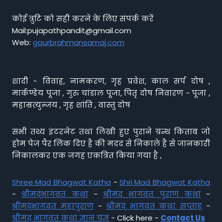
कोई त्रुटि को सही करने के लिए संपर्क करें
Mail:pujapathpandit@gmail.com
Web:
gaurbrahmansamaj.com
शादी - विवाह, नामकरण, गृह प्रवेश, काल सर्प दोष ,
मार्कण्डेय पूजा , गुरु चांडाल पूजा, पितृ दोष निवारण - पूजा ,
महाम्रत्युन्जय , गृह शांति , वास्तु दोष
सभी तथ्य इंटरनेट तथा लिखी हुए पुराने ग्रन्थ किताब जो
होम पेज पैर लिंक दिए है की मदद से निकाले है से जानकारी
निकालकर एक जगह एकत्रित किया गया है ,
Shree Mad Bhagwat Katha
-
Shri Mad Bhagwat Katha
-
श्रीमद्भागवत कथा
-
श्रीमद भागवत पुराण कथा
-
श्रीमद्भागवत महापुराण
-
श्रीमद् भागवत कथा सप्ताह
-
श्रीमद् भागवत कथा ज्ञान यज्ञ
- Click here -
Contact Us