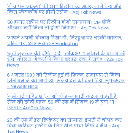
'मैं वापस आऊंगा' की OTT रिलीज डेट आउट, जानें कब और
किस प्लेटफॉर्म पर होगी स्ट्रीम - Aaj Tak News
50 हजार स्क्रीन पर रिलीज होगी 'रामायण'! CM बोले-
ऑस्कर नहीं मिला तो होगी निराशा - Aaj Tak News
'आपने अपनी औकात दिखा दी', निरहुआ पर भड़कीं काजल,
चरित्र पर उठाए सवाल - Hindustan
'मुझे मुनव्वर की ट्रॉफी दे दी', लॉकअप 2 जीतने के बाद बोलीं
श्रेया कालरा, मेकर्स ने किया ब्लंडर! क्या है सच? - Aaj Tak
News
6 अगस्त 1993 को रिलीज हुई वो फिल्म, रामायण से मिला
जिसे बनाने का आइडिया, संजय दत्त को बना दिया सुपरस्टार
- News18 Hindi
'मुझे मर्द चाहिए था', न बॉयफ्रेंड-न शादी करना चाहती हैं
सैफ की छोटी बहन, 50 की उम्र में सिंगल, 19 में टूटा था
रिश्ता - Aaj Tak News
25 की उम्र में इस क्रिकेटर का संन्यास, इंजरी ने चौपट कर
दिया करियर, इंग्लैंड के लिए खेल पाया सिर्फ 4 मैच - Aaj
Tak News