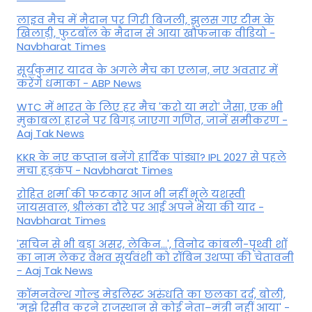
लाइव मैच में मैदान पर गिरी बिजली, झुलस गए टीम के
खिलाड़ी, फुटबॉल के मैदान से आया खौफनाक वीडियो -
Navbharat Times
सूर्यकुमार यादव के अगले मैच का एलान, नए अवतार में
करेंगे धमाका - ABP News
WTC में भारत के लिए हर मैच 'करो या मरो' जैसा, एक भी
मुकाबला हारने पर बिगड़ जाएगा गण‍ित, जानें समीकरण -
Aaj Tak News
KKR के नए कप्तान बनेंगे हार्दिक पांड्या? IPL 2027 से पहले
मचा हड़कंप - Navbharat Times
रोहित शर्मा की फटकार आज भी नहीं भूले यशस्वी
जायसवाल, श्रीलंका दौरे पर आई अपने भैया की याद -
Navbharat Times
'सचिन से भी बड़ा असर, लेकिन...', व‍िनोद कांबली-पृथ्वी शॉ
का नाम लेकर वैभव सूर्यवंशी को रॉबिन उथप्पा की चेतावनी
- Aaj Tak News
कॉमनवेल्थ गोल्ड मे​डलिस्ट अरुंधति का छलका दर्द, बोली,
'मुझे रिसीव करने राजस्थान से कोई नेता–मंत्री नहीं आया' -