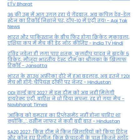
ETV Bharat
36 की उम्र में आग उगल रहा ये गेंदबाज, अब कपिल देव-डेल
स्टेन का रिकॉर्ड निशाने पर, टॉप-10 में एंट्री तय! - Aaj Tak
News
भारत और पाकिस्तान के बीच फिर होगा क्रिकेट मुकाबला,
एशिया कप में मैच की डेट नोट कीजिए - India TV Hindi
रविंद्र जडेजा ही लगा पाए शतक, कुलदीप यादव ने झटके 5
विकेट, मौजूदा भारतीय टेस्ट टीम का श्रीलंका के खिलाफ
रिकॉर्ड - Jansatta
भारत के साउथ अफ्रीका दौरे में हुआ बदलाव, अब इतने T20I
मैच भी होंगे; चैंपियंस ट्रॉफी पर नजर - Hindustan
ODI वर्ल्ड कप 2027 में इस टीम को अब नहीं मिलेगी
डायरेक्ट एंट्री, बारिश ने धो दिया सपना, रद्द हो गया मैच -
Navbharat Times
'आकिब को बुमराह का रिप्लेसमेंट नहीं होना चाहिए था
क्योंकि...', वसीम जाफर ने कही बड़ी बात - Hindustan
SA20 2027: किस टीम ने किन खिलाड़ियों को किया रिटेन
और कौन हुए रिलीज; किस फ्रेंचाइजी के पास कितने स्लॉट