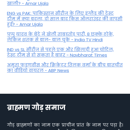
खाली? - Amar Ujala
ENG vs PAK: पाकिस्तान सीरीज के लिए इंग्लैंड की टेस्ट
टीम में क्या बदला, दो साल बाद किस ऑलराउंडर की वापसी
हुई? - Amar Ujala
पप्पू यादव के बेटे ने खेली ताबड़तोड़ पारी, 8 छक्के ठोके,
लेकिन शतक से बाल- बाल चूके - India TV Hindi
IND vs SL सीरीज से पहले एक और खिलाड़ी हुआ चोटिल,
टेस्ट टीम से हो सकता है बाहर - Navbharat Times
अमृता फडणवीस और क्रिकेटर तिलक वर्मा के बीच बातचीत
का वीडियो वायरल - ABP News
ब्राह्मण गौड़ समाज
गौड़ ब्राह्मणों का नाम एक प्राचीन प्रांत के नाम पर पड़ा है।