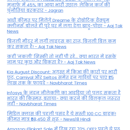
मुनाफे में 45% का आया भारी उछाल; लेकिन कर्ज की
चुनौतियां बरकरार - Jagran
आधी कीमत पर मिलेंगे Dreame के रोबोटिक वैक्यूम
क्लीनर्स, बोलते ही पूरे घर में लगा देगा झाड़ू-पोछा - Aaj Tak
News
बिजली मीटर में लगीं लाइट्स का राज़, बिजली बिल कम
कर सकता है! - Aaj Tak News
कहीं 'नकली' व्हिस्की तो नहीं पी रहे... क्या भारत में इसके
नाम पर कुछ और बिकता है? - Aaj Tak News
Kia August Discount: अगस्त में किआ की कारों पर भारी
छूट, Carnival और Seltos समेत इन गाड़ियों पर पाएं ₹1.5
लाख तक के फायदे - Navbharat Times
Infosys के नंदन नीलेकणि का आइडिया जो पलट सकता है
भारत की किस्मत, बताया- क्या करने की बिलकुल जरूरत
नहीं - Navbharat Times
मिडिल क्लास की पहली पसंद हैं ये सस्ती 100 CC बाइक!
कीमत मात्र ₹58,450 से शुरू - News18 Hindi
Amazon-Flipkart Sale में दिख रहा 70% OFF? पहले ये पढ़