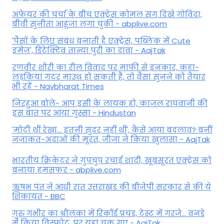
अफेयर की चर्चा के बीच एक्ट्रेस कोमल संग दिखे गोविंदा,
बीवी सुनीता आहूजा लगा चुकी - abplive.com
'पैसों के लिए संबंध बनाती है एक्ट्रेस, पब्लिक में Cute
इमेज', डिटेक्टिव तान्या पुरी का दावा - AajTak
रणवीर शौरी का रील विवाद पर माफी से इनकार, कहा-
लड़कियां गटर माउथ हो सकती हैं, तो वैसा सुनने को तैयार
भी रहें - Navbharat Times
निरहुआ बोले- आप इसी के लायक हो, काजल राघवानी की
इस बात पर आया गुस्सा - Hindustan
'मोटी थीं रेखा... इतनी सुंदर नहीं थीं', कैसे आया बदलाव? बनीं
नजाकत-अदाओं की मूरत, जीजा ने किया खुलासा - AajTak
भारतीय क्रिकेटर ने गुपचुप रचाई शादी, खूबसूरत एक्ट्रेस को
बनाया हमसफर - abplive.com
ऋषभ पंत ने आधी रात उत्तराखंड की बीजेपी सरकार से की ये
शिकायत - BBC
गुरु गंभीर का श्रीलंका में र‍िकॉर्ड प्रचंड, टेस्ट में गरजे... वनडे
में किया व‍िस्फोट, पर यहां चूक गए - AajTak