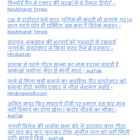
बिश्नोई गैंग से एक्टर की सुरक्षा में थे तैनात: रिपोर्ट -
Navbharat Times
CID से रातोंरात बने स्टार, पुलिस भी करती थी सलाम, पर 14
साल पहले छोड़ दी एक्टिंग, अब कहां हैं विवेक मशरू? -
Navbharat Times
सतलुज: नुकसान की भरपाई को गुरुद्वारों में रखवाईं
गुल्लकें, डायरेक्टर ने किया मदद लेने से इनकार -
Hindustan
तलाक से पहले गौरव खन्ना का नाम हटाना चाहती हैं
आकांक्षा चमोला, मेटा से मांगी मदद - AajTak
गाने से मिला मूवी बनाने का आइडिया, हिट डायरेक्टर को
बनाया हीरो, फ्लॉप एक्टर ने जीता नेशनल अवॉर्ड -
hindi.news18.com
अनिल कपूर फिर मचाएंगे टीवी पर धमाल, इस बार ज्ञान
नहीं दिमाग का होगा खेल! 1 करोड़ जीतने का मौका -
AajTak
गजनी विलेन की प्रार्थना सभा: बेटे ने उतरवाए बाल, पिता
को याद कर फूट-फूटकर रोया, सुनील पाल को नही मिली
एंट्री! झांकते दिखे - AajTak