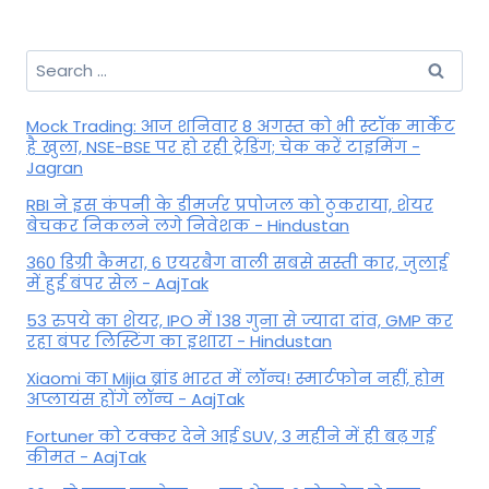
Search
for:
Mock Trading: आज शनिवार 8 अगस्त को भी स्टॉक मार्केट
है खुला, NSE-BSE पर हो रही ट्रेडिंग; चेक करें टाइमिंग -
Jagran
RBI ने इस कंपनी के डीमर्जर प्रपोजल को ठुकराया, शेयर
बेचकर निकलने लगे निवेशक - Hindustan
360 डिग्री कैमरा, 6 एयरबैग वाली सबसे सस्ती कार, जुलाई
में हुई बंपर सेल - AajTak
53 रुपये का शेयर, IPO में 138 गुना से ज्यादा दांव, GMP कर
रहा बंपर लिस्टिंग का इशारा - Hindustan
Xiaomi का Mijia ब्रांड भारत में लॉन्च! स्मार्टफोन नहीं, होम
अप्लायंस होंगे लॉन्च - AajTak
Fortuner को टक्कर देने आई SUV, 3 महीने में ही बढ़ गई
कीमत - AajTak