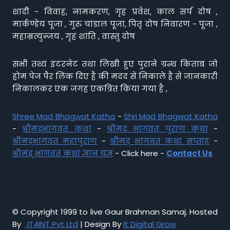
शादी - विवाह, नामकरण, गृह प्रवेश, काल सर्प दोष ,
मार्कण्डेय पूजा , गुरु चांडाल पूजा, पितृ दोष निवारण - पूजा ,
महाम्रत्युन्जय , गृह शांति , वास्तु दोष
सभी तथ्य इंटरनेट तथा लिखी हुए पुराने ग्रन्थ किताब जो
होम पेज पैर लिंक दिए है की मदद से निकाले है से जानकारी
निकालकर एक जगह एकत्रित किया गया है ,
Shree Mad Bhagwat Katha
-
Shri Mad Bhagwat Katha
-
श्रीमद्भागवत कथा
-
श्रीमद भागवत पुराण कथा
-
श्रीमद्भागवत महापुराण
-
श्रीमद् भागवत कथा सप्ताह
-
श्रीमद् भागवत कथा ज्ञान यज्ञ
- Click here -
Contact Us
© Copyright 1999 to live Gaur Brahman Samaj. Hosted
By
IT4INT Pvt Ltd
| Design By
It Digital Grow