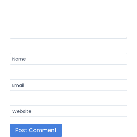
Name
Email
Website