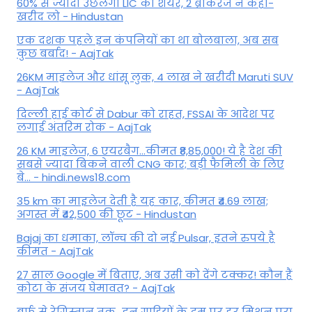
60% से ज्यादा उछलेगा LIC का शेयर, 2 ब्रोकरेज ने कहा-
खरीद लो - Hindustan
एक दशक पहले इन कंपनियों का था बोलबाला, अब सब
कुछ बर्बाद! - AajTak
26KM माइलेज और धांसू लुक, 4 लाख ने खरीदी Maruti SUV
- AajTak
दिल्ली हाई कोर्ट से Dabur को राहत, FSSAI के आदेश पर
लगाई अंतरिम रोक - AajTak
26 KM माइलेज, 6 एयरबैग...कीमत ₹8,85,000! ये है देश की
सबसे ज्यादा बिकने वाली CNG कार; बड़ी फैमिली के लिए
बे... - hindi.news18.com
35 km का माइलेज देती है यह कार, कीमत ₹4.69 लाख;
अगस्त में ₹42,500 की छूट - Hindustan
Bajaj का धमाका, लॉन्च की दो नई Pulsar, इतने रुपये है
कीमत - AajTak
27 साल Google में बिताए, अब उसी को देंगे टक्कर! कौन हैं
कोटा के संजय घेमावत? - AajTak
बर्फ से रेगिस्तान तक...इन गाड़ियों के दम पर हर मिशन पूरा