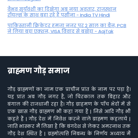
वैभव सूर्यवंशी का दिखेगा अब नया अवतार, राजस्थान
रॉयल्स के साथ बहा रहे हैं पसीना - India TV Hindi
पाकिस्तानी क्रिकेटर हमजा नजर पर 2 साल का बैन, PCB
ने ल‍िया बड़ा एक्शन, VISA व‍िवाद से बखेड़ा - AajTak
ब्राह्मण गौड़ समाज
गौड़ ब्राह्मणों का नाम एक प्राचीन प्रांत के नाम पर पड़ा है।
यह प्रांत अब गौड़ नगर है, जो चिरकाल तक बिहार और
बंगाल की राजधानी रहा है। गौड़ ब्राहमण के पाँच भेदों में से
एक खास गौड़ ब्राह्मण भी कहा गया है | जिसे आदि गौड़ भी
कहते हैं | गौड़ देश में निवेश करने वाले ब्राह्मण कहलाये |
जाति भास्कर मैं लिखा है कि बंगदेश से लेकर अमरनाथ तक
गौड़ देश स्थित है | ब्रह्मोत्पत्ति निबन्ध के निर्णय अध्याय मैं