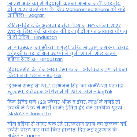
'साउथ अफ्रीका में गेंदबाजी करना आसान नहीं', भारतीय
टीम 2027 वर्ल्‍ड कप के लिए Mohammed Shami को करे
शामिल! - Jagran
रोहित-विराट के अलावा 4 तेज गेंदबाज, NO जडेजा; 2027
WC के लिए पूर्व क्रिकेटर की बनाई टीम पर आकाश चोपड़ा
ने दी रेटिंग - Hindustan
ना गावस्कर, ना सौरव गांगुली, वीरेंद्र सहवाग नंबर-1, विराट
कोहली 5 पर, रॉबिन उथप्पा ने चुनी अपनी ऑल टाइम
इंडिया टेस्ट XI - Hindustan
रिटायरमेंट के दिन आया ऐसा फोन... अजिंक्य रहाणे ने बना
लिया नया प्लान - AajTak
'दुश्मन समझता था...', हरभजन सिंह का कमेंटेटर्स पर बड़ा
खुलासा, रव‍िचंद्रन अश्विन ने भी खोला राज - AajTak
टिम डेविड बने T20I प्लेयर ऑफ द ईयर, मार्श ने वनडे तो
स्टार्क ने टेस्ट में मारी बाजी; ट्रैविस हेड बने सर्वश्रेष्ठ पुरुष
क्रिकेटर - Jansatta
टीम इंडिया से बाहर चल रहे सरफराज खान का छलका दर्द,
स्टोरी पोस्ट कर बयां किए हालात; दिए नई शुरुआत के
संकेत - Jagran