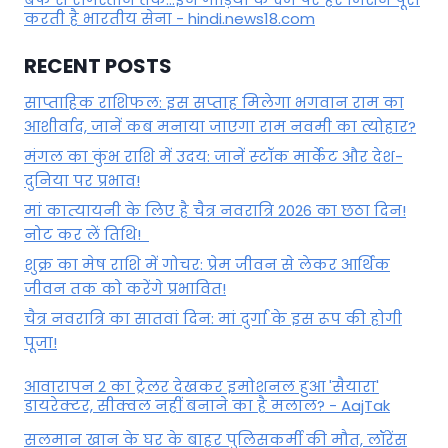
करती है भारतीय सेना - hindi.news18.com
RECENT POSTS
साप्ताहिक राशिफल: इस सप्ताह मिलेगा भगवान राम का
आशीर्वाद, जानें कब मनाया जाएगा राम नवमी का त्योहार?
मंगल का कुंभ राशि में उदय: जानें स्‍टॉक मार्केट और देश-
दुनिया पर प्रभाव!
मां कात्‍यायनी के लिए है चैत्र नवरात्रि 2026 का छठा दिन!
नोट कर लें तिथि!
शुक्र का मेष राशि में गोचर: प्रेम जीवन से लेकर आर्थिक
जीवन तक को करेंगे प्रभावित!
चैत्र नवरात्रि का सातवां दिन: मां दुर्गा के इस रूप की होगी
पूजा!
आवारापन 2 का ट्रेलर देखकर इमोशनल हुआ 'सैयारा'
डायरेक्टर, सीक्वल नहीं बनाने का है मलाल? - AajTak
सलमान खान के घर के बाहर पुलिसकर्मी की मौत, लॉरेंस