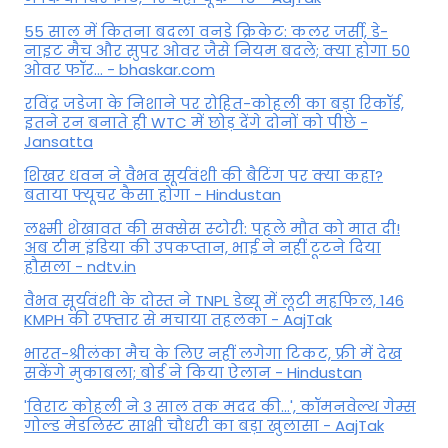
55 साल में कितना बदला वनडे क्रिकेट: कलर जर्सी, डे-
नाइट मैच और सुपर ओवर जैसे नियम बदले; क्या होगा 50
ओवर फॉर... - bhaskar.com
रविंद्र जडेजा के निशाने पर रोहित-कोहली का बड़ा रिकॉर्ड,
इतने रन बनाते ही WTC में छोड़ देंगे दोनों को पीछे -
Jansatta
शिखर धवन ने वैभव सूर्यवंशी की बैटिंग पर क्या कहा?
बताया फ्यूचर कैसा होगा - Hindustan
लक्ष्मी शेखावत की सक्‍सेस स्‍टोरी: पहले मौत को मात दी!
अब टीम इंडिया की उपकप्तान, भाई ने नहीं टूटने दिया
हौसला - ndtv.in
वैभव सूर्यवंशी के दोस्त ने TNPL डेब्यू में लूटी महफिल, 146
KMPH की रफ्तार से मचाया तहलका - AajTak
भारत-श्रीलंका मैच के लिए नहीं लगेगा टिकट, फ्री में देख
सकेंगे मुकाबला; बोर्ड ने किया ऐलान - Hindustan
'विराट कोहली ने 3 साल तक मदद की...', कॉमनवेल्थ गेम्स
गोल्ड मेडलिस्ट साक्षी चौधरी का बड़ा खुलासा - AajTak