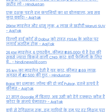
खरीद लो - Hindustan
एक दशक पहले इन कंपनियों का था बोलबाला, अब सब
कुछ बर्बाद! - AajTak
26KM माइलेज और धांसू लुक, 4 लाख ने खरीदी Maruti SUV
- AajTak
दिल्ली हाई कोर्ट से Dabur को राहत, FSSAI के आदेश पर
लगाई अंतरिम रोक - AajTak
26 KM माइलेज, 6 एयरबैग...कीमत ₹8,85,000! ये है देश की
सबसे ज्यादा बिकने वाली CNG कार; बड़ी फैमिली के लिए
बे... - hindi.news18.com
35 km का माइलेज देती है यह कार, कीमत ₹4.69 लाख;
अगस्त में ₹42,500 की छूट - Hindustan
Bajaj का धमाका, लॉन्च की दो नई Pulsar, इतने रुपये है
कीमत - AajTak
27 साल Google में बिताए, अब उसी को देंगे टक्कर! कौन हैं
कोटा के संजय घेमावत? - AajTak
बर्फ से रेगिस्तान तक...इन गाड़ियों के दम पर हर मिशन पूरा