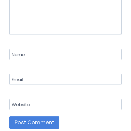
Name
Email
Website