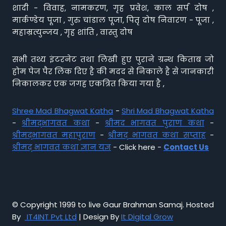
शादी - विवाह, नामकरण, गृह प्रवेश, काल सर्प दोष ,
मार्कण्डेय पूजा , गुरु चांडाल पूजा, पितृ दोष निवारण - पूजा ,
महाम्रत्युन्जय , गृह शांति , वास्तु दोष
सभी तथ्य इंटरनेट तथा लिखी हुए पुराने ग्रन्थ किताब जो
होम पेज पैर लिंक दिए है की मदद से निकाले है से जानकारी
निकालकर एक जगह एकत्रित किया गया है ,
Shree Mad Bhagwat Katha
-
Shri Mad Bhagwat Katha
-
श्रीमद्भागवत कथा
-
श्रीमद भागवत पुराण कथा
-
श्रीमद्भागवत महापुराण
-
श्रीमद् भागवत कथा सप्ताह
-
श्रीमद् भागवत कथा ज्ञान यज्ञ
- Click here -
Contact Us
© Copyright 1999 to live Gaur Brahman Samaj. Hosted
By
IT4INT Pvt Ltd
| Design By
It Digital Grow