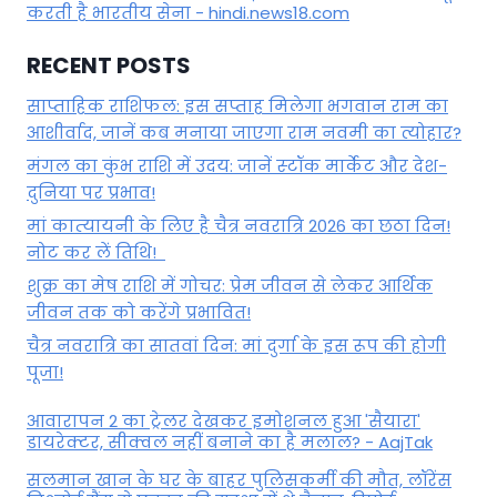
करती है भारतीय सेना - hindi.news18.com
RECENT POSTS
साप्ताहिक राशिफल: इस सप्ताह मिलेगा भगवान राम का
आशीर्वाद, जानें कब मनाया जाएगा राम नवमी का त्योहार?
मंगल का कुंभ राशि में उदय: जानें स्‍टॉक मार्केट और देश-
दुनिया पर प्रभाव!
मां कात्‍यायनी के लिए है चैत्र नवरात्रि 2026 का छठा दिन!
नोट कर लें तिथि!
शुक्र का मेष राशि में गोचर: प्रेम जीवन से लेकर आर्थिक
जीवन तक को करेंगे प्रभावित!
चैत्र नवरात्रि का सातवां दिन: मां दुर्गा के इस रूप की होगी
पूजा!
आवारापन 2 का ट्रेलर देखकर इमोशनल हुआ 'सैयारा'
डायरेक्टर, सीक्वल नहीं बनाने का है मलाल? - AajTak
सलमान खान के घर के बाहर पुलिसकर्मी की मौत, लॉरेंस