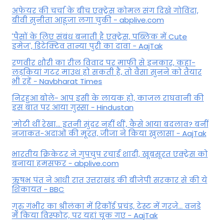
अफेयर की चर्चा के बीच एक्ट्रेस कोमल संग दिखे गोविंदा,
बीवी सुनीता आहूजा लगा चुकी - abplive.com
'पैसों के लिए संबंध बनाती है एक्ट्रेस, पब्लिक में Cute
इमेज', डिटेक्टिव तान्या पुरी का दावा - AajTak
रणवीर शौरी का रील विवाद पर माफी से इनकार, कहा-
लड़कियां गटर माउथ हो सकती हैं, तो वैसा सुनने को तैयार
भी रहें - Navbharat Times
निरहुआ बोले- आप इसी के लायक हो, काजल राघवानी की
इस बात पर आया गुस्सा - Hindustan
'मोटी थीं रेखा... इतनी सुंदर नहीं थीं', कैसे आया बदलाव? बनीं
नजाकत-अदाओं की मूरत, जीजा ने किया खुलासा - AajTak
भारतीय क्रिकेटर ने गुपचुप रचाई शादी, खूबसूरत एक्ट्रेस को
बनाया हमसफर - abplive.com
ऋषभ पंत ने आधी रात उत्तराखंड की बीजेपी सरकार से की ये
शिकायत - BBC
गुरु गंभीर का श्रीलंका में र‍िकॉर्ड प्रचंड, टेस्ट में गरजे... वनडे
में किया व‍िस्फोट, पर यहां चूक गए - AajTak