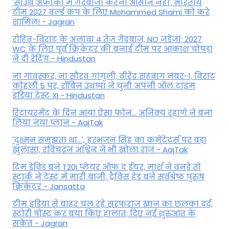
'साउथ अफ्रीका में गेंदबाजी करना आसान नहीं', भारतीय
टीम 2027 वर्ल्‍ड कप के लिए Mohammed Shami को करे
शामिल! - Jagran
रोहित-विराट के अलावा 4 तेज गेंदबाज, NO जडेजा; 2027
WC के लिए पूर्व क्रिकेटर की बनाई टीम पर आकाश चोपड़ा
ने दी रेटिंग - Hindustan
ना गावस्कर, ना सौरव गांगुली, वीरेंद्र सहवाग नंबर-1, विराट
कोहली 5 पर, रॉबिन उथप्पा ने चुनी अपनी ऑल टाइम
इंडिया टेस्ट XI - Hindustan
रिटायरमेंट के दिन आया ऐसा फोन... अजिंक्य रहाणे ने बना
लिया नया प्लान - AajTak
'दुश्मन समझता था...', हरभजन सिंह का कमेंटेटर्स पर बड़ा
खुलासा, रव‍िचंद्रन अश्विन ने भी खोला राज - AajTak
टिम डेविड बने T20I प्लेयर ऑफ द ईयर, मार्श ने वनडे तो
स्टार्क ने टेस्ट में मारी बाजी; ट्रैविस हेड बने सर्वश्रेष्ठ पुरुष
क्रिकेटर - Jansatta
टीम इंडिया से बाहर चल रहे सरफराज खान का छलका दर्द,
स्टोरी पोस्ट कर बयां किए हालात; दिए नई शुरुआत के
संकेत - Jagran