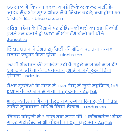
55 साल में कितना बदला वनडे क्रिकेट: कलर जर्सी, डे-
नाइट मैच और सुपर ओवर जैसे नियम बदले; क्या होगा 50
ओवर फॉर... - bhaskar.com
रविंद्र जडेजा के निशाने पर रोहित-कोहली का बड़ा रिकॉर्ड,
इतने रन बनाते ही WTC में छोड़ देंगे दोनों को पीछे -
Jansatta
शिखर धवन ने वैभव सूर्यवंशी की बैटिंग पर क्या कहा?
बताया फ्यूचर कैसा होगा - Hindustan
लक्ष्मी शेखावत की सक्‍सेस स्‍टोरी: पहले मौत को मात दी!
अब टीम इंडिया की उपकप्तान, भाई ने नहीं टूटने दिया
हौसला - ndtv.in
वैभव सूर्यवंशी के दोस्त ने TNPL डेब्यू में लूटी महफिल, 146
KMPH की रफ्तार से मचाया तहलका - AajTak
भारत-श्रीलंका मैच के लिए नहीं लगेगा टिकट, फ्री में देख
सकेंगे मुकाबला; बोर्ड ने किया ऐलान - Hindustan
'विराट कोहली ने 3 साल तक मदद की...', कॉमनवेल्थ गेम्स
गोल्ड मेडलिस्ट साक्षी चौधरी का बड़ा खुलासा - AajTak