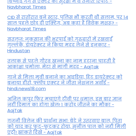
बिश्नोई गैंग से एक्टर की सुरक्षा में थे तैनात: रिपोर्ट -
Navbharat Times
CID से रातोंरात बने स्टार, पुलिस भी करती थी सलाम, पर 14
साल पहले छोड़ दी एक्टिंग, अब कहां हैं विवेक मशरू? -
Navbharat Times
सतलुज: नुकसान की भरपाई को गुरुद्वारों में रखवाईं
गुल्लकें, डायरेक्टर ने किया मदद लेने से इनकार -
Hindustan
तलाक से पहले गौरव खन्ना का नाम हटाना चाहती हैं
आकांक्षा चमोला, मेटा से मांगी मदद - AajTak
गाने से मिला मूवी बनाने का आइडिया, हिट डायरेक्टर को
बनाया हीरो, फ्लॉप एक्टर ने जीता नेशनल अवॉर्ड -
hindi.news18.com
अनिल कपूर फिर मचाएंगे टीवी पर धमाल, इस बार ज्ञान
नहीं दिमाग का होगा खेल! 1 करोड़ जीतने का मौका -
AajTak
गजनी विलेन की प्रार्थना सभा: बेटे ने उतरवाए बाल, पिता
को याद कर फूट-फूटकर रोया, सुनील पाल को नही मिली
एंट्री! झांकते दिखे - AajTak