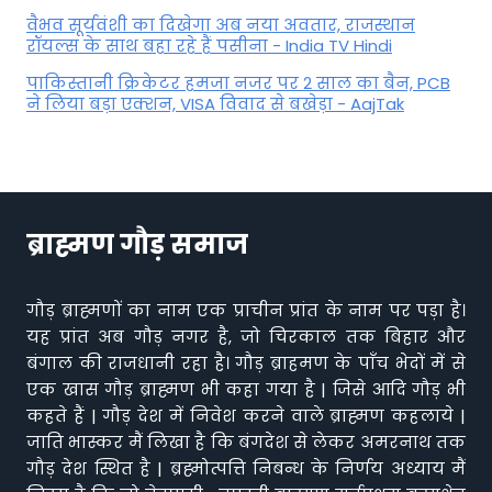
वैभव सूर्यवंशी का दिखेगा अब नया अवतार, राजस्थान
रॉयल्स के साथ बहा रहे हैं पसीना - India TV Hindi
पाकिस्तानी क्रिकेटर हमजा नजर पर 2 साल का बैन, PCB
ने ल‍िया बड़ा एक्शन, VISA व‍िवाद से बखेड़ा - AajTak
ब्राह्मण गौड़ समाज
गौड़ ब्राह्मणों का नाम एक प्राचीन प्रांत के नाम पर पड़ा है।
यह प्रांत अब गौड़ नगर है, जो चिरकाल तक बिहार और
बंगाल की राजधानी रहा है। गौड़ ब्राहमण के पाँच भेदों में से
एक खास गौड़ ब्राह्मण भी कहा गया है | जिसे आदि गौड़ भी
कहते हैं | गौड़ देश में निवेश करने वाले ब्राह्मण कहलाये |
जाति भास्कर मैं लिखा है कि बंगदेश से लेकर अमरनाथ तक
गौड़ देश स्थित है | ब्रह्मोत्पत्ति निबन्ध के निर्णय अध्याय मैं