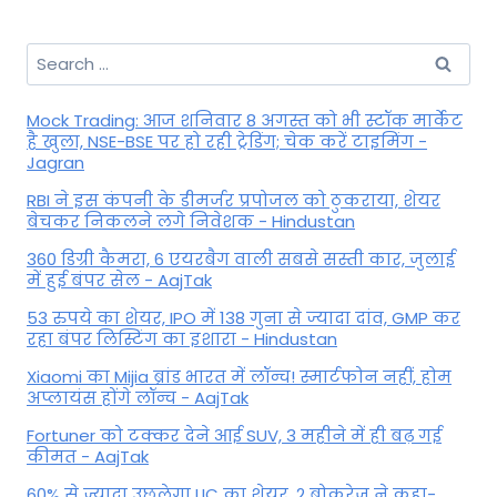
Search
for:
Mock Trading: आज शनिवार 8 अगस्त को भी स्टॉक मार्केट
है खुला, NSE-BSE पर हो रही ट्रेडिंग; चेक करें टाइमिंग -
Jagran
RBI ने इस कंपनी के डीमर्जर प्रपोजल को ठुकराया, शेयर
बेचकर निकलने लगे निवेशक - Hindustan
360 डिग्री कैमरा, 6 एयरबैग वाली सबसे सस्ती कार, जुलाई
में हुई बंपर सेल - AajTak
53 रुपये का शेयर, IPO में 138 गुना से ज्यादा दांव, GMP कर
रहा बंपर लिस्टिंग का इशारा - Hindustan
Xiaomi का Mijia ब्रांड भारत में लॉन्च! स्मार्टफोन नहीं, होम
अप्लायंस होंगे लॉन्च - AajTak
Fortuner को टक्कर देने आई SUV, 3 महीने में ही बढ़ गई
कीमत - AajTak
60% से ज्यादा उछलेगा LIC का शेयर, 2 ब्रोकरेज ने कहा-