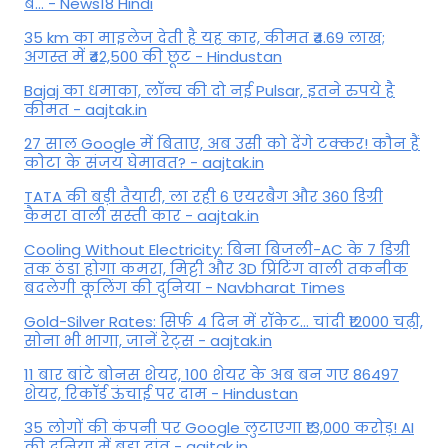
बे... - News18 Hindi
35 km का माइलेज देती है यह कार, कीमत ₹4.69 लाख;
अगस्त में ₹42,500 की छूट - Hindustan
Bajaj का धमाका, लॉन्च की दो नई Pulsar, इतने रुपये है
कीमत - aajtak.in
27 साल Google में बिताए, अब उसी को देंगे टक्कर! कौन हैं
कोटा के संजय घेमावत? - aajtak.in
TATA की बड़ी तैयारी, ला रही 6 एयरबैग और 360 डिग्री
कैमरा वाली सस्ती कार - aajtak.in
Cooling Without Electricity: बिना बिजली-AC के 7 डिग्री
तक ठंडा होगा कमरा, मिट्टी और 3D प्रिंटिंग वाली तकनीक
बदलेगी कूलिंग की दुनिया - Navbharat Times
Gold-Silver Rates: सिर्फ 4 दिन में रॉकेट... चांदी ₹12000 चढ़ी,
सोना भी भागा, जानें रेट्स - aajtak.in
11 बार बांटे बोनस शेयर, 100 शेयर के अब बन गए 86497
शेयर, रिकॉर्ड ऊंचाई पर दाम - Hindustan
35 लोगों की कंपनी पर Google लुटाएगा ₹13,000 करोड़! AI
की दुनिया में बड़ा दांव - aajtak.in