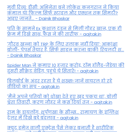
मूवी रिव्यू: डीसी: अभिनेता बने लोकेश कनगराज ने किया
कमाल या फिल्म सिर्फ स्टाइल और एक्शन तक सिमटी?
आइए जानते... - Dainik Bhaskar
पति के सामने Ex कुशाल टंडन से मिलीं गौहर खान, एक ही
फ्रेम में दिखे साथ, फैंस ने की तारीफ - aajtak.in
'गौरव खन्ना को TRP के लिए तलाक नहीं दिया': आकांक्षा
बोलीं- पेपर्स तैयार हैं, सिर्फ साइन करना बाकी; रियलटी श...
- Dainik Bhaskar
Spider Man ने कमाए 10 हजार करोड़, टॉम हॉलैेंड-जैंडेया की
दूसरी सीक्रेट वेडिंग, पहुंचे ये सितारे! - aajtak.in
बिलबोर्ड के अंदर रहता है ये शख्स! जानें वायरल हो रहे
वीडियो का सच - aajtak.in
'मैंने अपने पतियों को धोखा देते हुए खुद पकड़ा था', बोलीं
श्वेता तिवारी, करण जौहर ने कस दिया तंज - aajtak.in
राम के डायलॉग, शूर्पणखा के सीन्स... रामायण के इंग्लिश
ट्रेलर में दिखे बड़े बदलाव - aajtak.in
क्यूट इमेज वाली एक्ट्रेस पैसे लेकर बनाती है शारीरिक