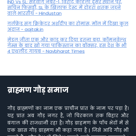
IND Vs SL: सहवाग नंबर-1, विराट कोहली दूसरे स्थान पर,
सचिन फिसड्डी, SL के खिलाफ टेस्ट में दोहरा शतक जड़ने
वाले भारतीय - Hindustan
गर्लफ्रेंड संग क्रिकेटर अर्शदीप का रोमांस, मॉल में द‍िखा कूल
अंदाज - aajtak.in
मेडल जीता एक और कांड कर दिया इतना बड़ा, कॉमनवेल्थ
गेम्स के बाद खो गया पाकिस्तान का बॉक्सर, इस देश के भी
4 एथलीट गायब - Navbharat Times
ब्राह्मण गौड़ समाज
गौड़ ब्राह्मणों का नाम एक प्राचीन प्रांत के नाम पर पड़ा है।
यह प्रांत अब गौड़ नगर है, जो चिरकाल तक बिहार और
बंगाल की राजधानी रहा है। गौड़ ब्राहमण के पाँच भेदों में से
एक खास गौड़ ब्राह्मण भी कहा गया है | जिसे आदि गौड़ भी