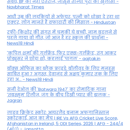
संबंध, BF को नहीं ऐतराज, जासूस तान्‍या पुरी का खुलासा -
Navbharat Times
आधी उम्र की लड़कियों से अफेयर, पत्नी को धोखा दे रहा था
एक्टर, लोग मानते हैं वफादारी की मिसाल - Hindustan
रफी-किशोर की संगत में चमकी ये बच्ची, नाम बदलने से
पहले गाया वो गीत, जो आज है हर स्कूल की प्रार्थना -
News18 Hindi
'कपिल शर्मा की गर्लफ्रेंड, फिर एक्स-गर्लफ्रेंड', तंग आकर
प्रोड्यूसर ने छोड़ा शो, कहलाई 'पागल' - aajtak.in
बॉक्स ऑफिस का ब्लैक फ्राइडे: बॉलीवुड के लिए मनहूस
साबित हुआ 7 अगस्त, देवानंद से अक्षय कुमार तक के लिए
रहा अ... - News18 Hindi
सनी देओल की 'Batwara 1947' का रोमांटिक गाना
'तबस्सुम' रिलीज, जंग के बीच दिखी प्यार की झलक -
Jagran
लाइव क्रिकेट स्कोर: आयरलैंड बनाम अफगानिस्तान
स्कोरकार्ड, आज का मैच | IRE Vs AFG Cricket Live Score,
Afghanistan in Ireland, 5 ODI Series, 2026 | AFG - 244/4
(40.1) - Jansatta