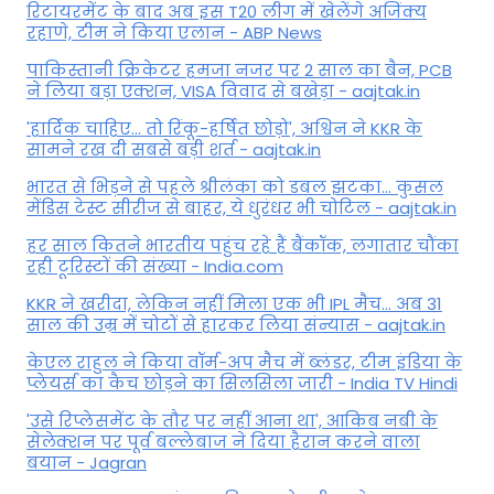
रिटायरमेंट के बाद अब इस T20 लीग में खेलेंगे अजिंक्य
रहाणे, टीम ने किया एलान - ABP News
पाकिस्तानी क्रिकेटर हमजा नजर पर 2 साल का बैन, PCB
ने ल‍िया बड़ा एक्शन, VISA व‍िवाद से बखेड़ा - aajtak.in
'हार्दिक चाहिए... तो रिंकू-हर्षित छोड़ो', अश्विन ने KKR के
सामने रख दी सबसे बड़ी शर्त - aajtak.in
भारत से भिड़ने से पहले श्रीलंका को डबल झटका... कुसल
मेंडिस टेस्ट सीरीज से बाहर, ये धुरंधर भी चोटिल - aajtak.in
हर साल कितने भारतीय पहुंच रहे हैं बैंकॉक, लगातार चौंका
रही टूरिस्टों की संख्या - India.com
KKR ने खरीदा, लेकिन नहीं मिला एक भी IPL मैच... अब 31
साल की उम्र में चोटों से हारकर लिया संन्यास - aajtak.in
केएल राहुल ने किया वॉर्म-अप मैच में ब्लंडर, टीम इंडिया के
प्लेयर्स का कैच छोड़ने का सिलसिला जारी - India TV Hindi
'उसे रिप्लेसमेंट के तौर पर नहीं आना था', आकिब नबी के
सेलेक्शन पर पूर्व बल्लेबाज ने दिया हैरान करने वाला
बयान - Jagran