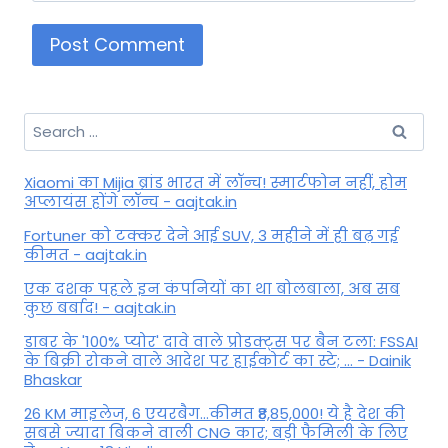
Search
for:
Xiaomi का Mijia ब्रांड भारत में लॉन्च! स्मार्टफोन नहीं, होम
अप्लायंस होंगे लॉन्च - aajtak.in
Fortuner को टक्कर देने आई SUV, 3 महीने में ही बढ़ गई
कीमत - aajtak.in
एक दशक पहले इन कंपनियों का था बोलबाला, अब सब
कुछ बर्बाद! - aajtak.in
डाबर के '100% प्योर' दावे वाले प्रोडक्ट्स पर बैन टला: FSSAI
के बिक्री रोकने वाले आदेश पर हाईकोर्ट का स्टे; ... - Dainik
Bhaskar
26 KM माइलेज, 6 एयरबैग...कीमत ₹8,85,000! ये है देश की
सबसे ज्यादा बिकने वाली CNG कार; बड़ी फैमिली के लिए