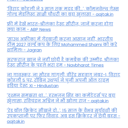
'विराट कोहली ने 3 साल तक मदद की...', कॉमनवेल्थ गेम्स
गोल्ड मेडलिस्ट साक्षी चौधरी का बड़ा खुलासा - aajtak.in
फ्री में देखें भारत-श्रीलंका टेस्ट सीरीज, जानें करना होगा
क्या काम - ABP News
'साउथ अफ्रीका में गेंदबाजी करना आसान नहीं', भारतीय
टीम 2027 वर्ल्‍ड कप के लिए Mohammed Shami को करे
शामिल! - Jagran
सरफराज खान ने नहीं छोड़ी है कमबैक की उम्मीद, श्रीलंका
टेस्ट सीरीज के पहले भरा दम - Navbharat Times
ना गावस्कर, ना सौरव गांगुली, वीरेंद्र सहवाग नंबर-1, विराट
कोहली 5 पर, रॉबिन उथप्पा ने चुनी अपनी ऑल टाइम
इंडिया टेस्ट XI - Hindustan
'दुश्मन समझता था...', हरभजन सिंह का कमेंटेटर्स पर बड़ा
खुलासा, रव‍िचंद्रन अश्विन ने भी खोला राज - aajtak.in
'रेड बॉल क्रिकेट सीखने दो...', 15 साल के वैभव सूर्यवंशी की
उपकप्तानी पर फ‍िर व‍िवाद, अब इस क्रिकेटर ने छेड़ी बहस -
aajtak.in