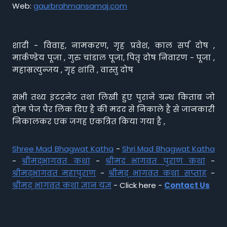
Web:
gaurbrahmansamaj.com
शादी - विवाह, नामकरण, गृह प्रवेश, काल सर्प दोष ,
मार्कण्डेय पूजा , गुरु चांडाल पूजा, पितृ दोष निवारण - पूजा ,
महाम्रत्युन्जय , गृह शांति , वास्तु दोष
सभी तथ्य इंटरनेट तथा लिखी हुए पुराने ग्रन्थ किताब जो
होम पेज पैर लिंक दिए है की मदद से निकाले है से जानकारी
निकालकर एक जगह एकत्रित किया गया है ,
Shree Mad Bhagwat Katha
-
Shri Mad Bhagwat Katha
-
श्रीमद्भागवत कथा
-
श्रीमद भागवत पुराण कथा
-
श्रीमद्भागवत महापुराण
-
श्रीमद् भागवत कथा सप्ताह
-
श्रीमद् भागवत कथा ज्ञान यज्ञ
- Click here -
Contact Us