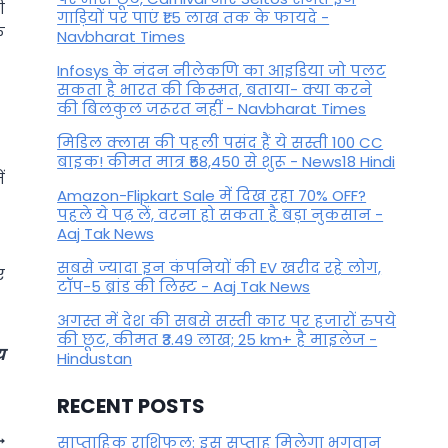
ी
गाड़ियों पर पाएं ₹1.5 लाख तक के फायदे -
क
Navbharat Times
Infosys के नंदन नीलेकणि का आइडिया जो पलट
सकता है भारत की किस्मत, बताया- क्या करने
की बिलकुल जरूरत नहीं - Navbharat Times
मिडिल क्लास की पहली पसंद हैं ये सस्ती 100 CC
बाइक! कीमत मात्र ₹58,450 से शुरू - News18 Hindi
ं
Amazon-Flipkart Sale में दिख रहा 70% OFF?
पहले ये पढ़ लें, वरना हो सकता है बड़ा नुकसान -
Aaj Tak News
सबसे ज्यादा इन कंपनियों की EV खरीद रहे लोग,
ए
टॉप-5 ब्रांड की लिस्ट - Aaj Tak News
अगस्त में देश की सबसे सस्ती कार पर हजारों रुपये
की छूट, कीमत ₹3.49 लाख; 25 km+ है माइलेज -
य
Hindustan
RECENT POSTS
साप्ताहिक राशिफल: इस सप्ताह मिलेगा भगवान