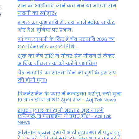
राम का आशीर्वाद, जानें कब मनाया जाएगा राम
,
नवमी का त्योहार?
ं
मंगल का कुंभ राशि में उदय: जानें स्‍टॉक मार्केट
और देश-दुनिया पर प्रभाव!
मां कात्‍यायनी के लिए है चैत्र नवरात्रि 2026 का
छठा दिन! नोट कर लें तिथि!
शुक्र का मेष राशि में गोचर: प्रेम जीवन से लेकर
आर्थिक जीवन तक को करेंगे प्रभावित!
चैत्र नवरात्रि का सातवां दिन: मां दुर्गा के इस रूप
की होगी पूजा!
शनि के कुंभ राशि में वक्री होने से,
इन राशि वालों के होंगे वारे-न्यारे; हर
बिजनेसमैन के प्यार में मलाइका अरोड़ा, क्यों चुना
कदम पर मिलेगी सफलता!
19 साल छोटा साथी? खुला राज - Aaj Tak News
राघव जुयाल का खूनी अवतार, भूल जाएंगे
By
June 7, 2024
एनिमल, 'द पैराडाइज' ने उड़ाए होश - Aaj Tak
News
अमिताभ बच्चन: हमारी आंखें वृद्दावस्था में पहुंच गई
हैं, देख रहे हैं कितने सारे लोग मेरा श्रृंगार कर रहे हैं