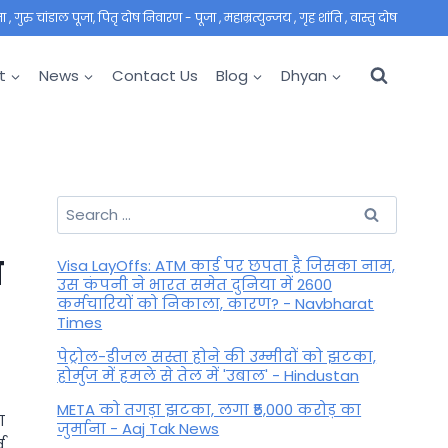
 गुरु चांडाल पूजा, पितृ दोष निवारण - पूजा , महाम्रत्युन्जय , गृह शांति , वास्तु दोष
t
News
Contact Us
Blog
Dhyan
Search
for:
न
Visa LayOffs: ATM कार्ड पर छपता है जिसका नाम,
उस कंपनी ने भारत समेत दुनिया में 2600
कर्मचारियों को निकाला, कारण? - Navbharat
Times
पेट्रोल-डीजल सस्ता होने की उम्मीदों को झटका,
होर्मुज में हमले से तेल में 'उबाल' - Hindustan
META को तगड़ा झटका, लगा ₹5,000 करोड़ का
ा
जुर्माना - Aaj Tak News
व