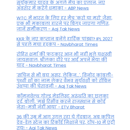
सूर्यकुमार यादव के अगले मैच का एलान, नए
अवतार में करेंगे धमाका - ABP News
WTC में भारत के लिए हर मैच 'करो या मरो' जैसा,
एक भी मुकाबला हारने पर बिगड़ जाएगा गण‍ित,
जानें समीकरण - Aaj Tak News
KKR के नए कप्तान बनेंगे हार्दिक पांड्या? IPL 2027
से पहले मचा हड़कंप - Navbharat Times
रोहित शर्मा की फटकार आज भी नहीं भूले यशस्वी
जायसवाल, श्रीलंका दौरे पर आई अपने भैया की
याद - Navbharat Times
'सचिन से भी बड़ा असर, लेकिन...', व‍िनोद कांबली-
पृथ्वी शॉ का नाम लेकर वैभव सूर्यवंशी को रॉबिन
उथप्पा की चेतावनी - Aaj Tak News
कॉमनवेल्थ गोल्ड मे​डलिस्ट अरुंधति का छलका
दर्द, बोली, 'मुझे रिसीव करने राजस्थान से कोई
नेता–मंत्री नहीं आया' - ETV Bharat
36 की उम्र में आग उगल रहा ये गेंदबाज, अब कपिल
देव-डेल स्टेन का रिकॉर्ड निशाने पर, टॉप-10 में एंट्री
तय! - Aaj Tak News