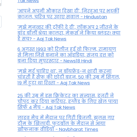
Tak News
'आपने अपनी औकात दिखा दी', निरहुआ पर भड़कीं
काजल, चरित्र पर उठाए सवाल - Hindustan
'मुझे मुनव्वर की ट्रॉफी दे दी', लॉकअप 2 जीतने के
बाद बोलीं श्रेया कालरा, मेकर्स ने किया ब्लंडर! क्या
है सच? - Aaj Tak News
6 अगस्त 1993 को रिलीज हुई वो फिल्म, रामायण
से मिला जिसे बनाने का आइडिया, संजय दत्त को
बना दिया सुपरस्टार - News18 Hindi
'मुझे मर्द चाहिए था', न बॉयफ्रेंड-न शादी करना
चाहती हैं सैफ की छोटी बहन, 50 की उम्र में सिंगल,
19 में टूटा था रिश्ता - Aaj Tak News
25 की उम्र में इस क्रिकेटर का संन्यास, इंजरी ने
चौपट कर दिया करियर, इंग्लैंड के लिए खेल पाया
सिर्फ 4 मैच - Aaj Tak News
लाइव मैच में मैदान पर गिरी बिजली, झुलस गए
टीम के खिलाड़ी, फुटबॉल के मैदान से आया
खौफनाक वीडियो - Navbharat Times