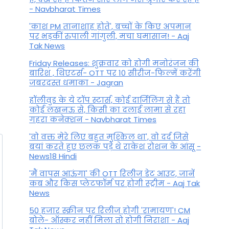
- Navbharat Times
'काश PM तानाशाह होते', बच्चों के किए अपमान
पर भड़कीं रुपाली गांगुली, मचा घमासान! - Aaj
Tak News
Friday Releases: शुक्रवार को होगी मनोरंजन की
बारिश , थिएटर्स- OTT पर 10 सीरीज-फिल्में करेंगी
जबरदस्त धमाका - Jagran
हॉलीवुड के ये टॉप स्टार्स, कोई दार्जिलिंग से हैं तो
कोई लखनऊ से, किसी का दलाई लामा से रहा
गहरा कनेक्शन - Navbharat Times
'वो वक्त मेरे लिए बहुत मुश्किल था', वो दर्द जिसे
बयां करते हुए छलक पड़े थे राकेश रोशन के आंसू -
News18 Hindi
'मैं वापस आऊंगा' की OTT रिलीज डेट आउट, जानें
कब और किस प्लेटफॉर्म पर होगी स्ट्रीम - Aaj Tak
News
50 हजार स्क्रीन पर रिलीज होगी 'रामायण'! CM
बोले- ऑस्कर नहीं मिला तो होगी निराशा - Aaj