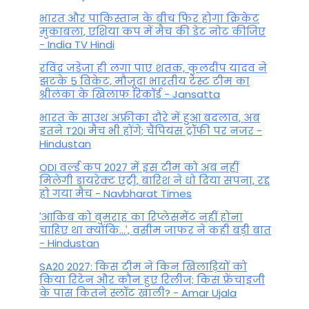
भारत और पाकिस्तान के बीच फिर होगा क्रिकेट
मुकाबला, एशिया कप में मैच की डेट नोट कीजिए
- India TV Hindi
रविंद्र जडेजा ही लगा पाए शतक, कुलदीप यादव ने
झटके 5 विकेट, मौजूदा भारतीय टेस्ट टीम का
श्रीलंका के खिलाफ रिकॉर्ड - Jansatta
भारत के साउथ अफ्रीका दौरे में हुआ बदलाव, अब
इतने T20I मैच भी होंगे; चैंपियंस ट्रॉफी पर नजर -
Hindustan
ODI वर्ल्ड कप 2027 में इस टीम को अब नहीं
मिलेगी डायरेक्ट एंट्री, बारिश ने धो दिया सपना, रद्द
हो गया मैच - Navbharat Times
'आकिब को बुमराह का रिप्लेसमेंट नहीं होना
चाहिए था क्योंकि...', वसीम जाफर ने कही बड़ी बात
- Hindustan
SA20 2027: किस टीम ने किन खिलाड़ियों को
किया रिटेन और कौन हुए रिलीज; किस फ्रेंचाइजी
के पास कितने स्लॉट खाली? - Amar Ujala