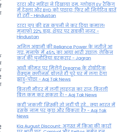
टाटा और महिंद्रा ने दिखाया दम, ग्लोबल EV रैंकिंग
ं
में टेस्ला और BYD को पछाड़ा; फिर भी निगेटिव बातें
ा
हो रहीं - Hindustan
टाटा ग्रुप की इस कंपनी ने कर दिया कमाल!
मुनाफा 22% बढ़ा, शेयर पर सबकी नजर -
Hindustan
अनिल अंबानी की Reliance Power के नतीजे आ
गए, मुनाफे में 45% का आया भारी उछाल; लेकिन
े
कर्ज की चुनौतियां बरकरार - Jagran
स
आधी कीमत पर मिलेंगे Dreame के रोबोटिक
े
वैक्यूम क्लीनर्स, बोलते ही पूरे घर में लगा देगा
ि
झाड़ू-पोछा - Aaj Tak News
ा
बिजली मीटर में लगीं लाइट्स का राज़, बिजली
बिल कम कर सकता है! - Aaj Tak News
कहीं 'नकली' व्हिस्की तो नहीं पी रहे... क्या भारत में
इसके नाम पर कुछ और बिकता है? - Aaj Tak
News
Kia August Discount: अगस्त में किआ की कारों
ि
पर भारी छूट, Carnival और Seltos समेत इन