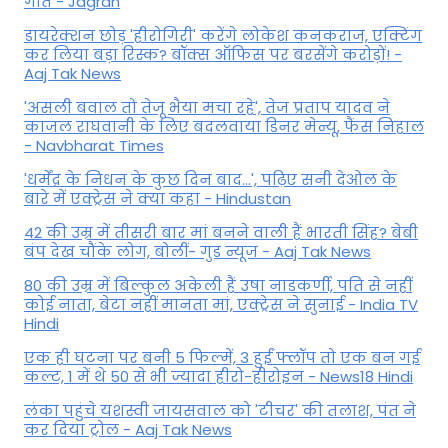
गीत - Jagran
डायरेक्शन छोड़ 'हीरोगिरी' करेंगे लोकेश कनकराज, एक्टिंग
कर लिया बड़ा रिस्क? बॉक्स ऑफिस पर बरसेंगे करोड़ों! -
Aaj Tak News
'असली बवाल तो तेजू भैया मचा रहे', तेज प्रताप यादव ने
काजल राघवानी के लिए बदलवाया डिनर मेन्यू, फैंस न‍िहाल
- Navbharat Times
'धर्मेंद्र के निधन के कुछ दिन बाद...', पढ़िए सनी देओल के
बारे में एक्ट्रेस ने क्या कहा - Hindustan
42 की उम्र में तीसरी बार मां बनने वाली हैं भारती सिंह? बेबी
बंप देख चौंके लोग, बोलीं- गुड न्यूज - Aaj Tak News
80 की उम्र में बिल्कुल अकेली हैं उषा नाडकर्णी, पति से नहीं
कोई नाता, बेटा नहीं मानता मां, एक्ट्रेस ने सुनाई - India TV
Hindi
एक ही घटना पर बनी 5 फिल्में, 3 हुईं फ्लॉप तो एक बन गई
कल्ट, 1 में थे 50 से भी ज्यादा हीरो-हीरोइन - News18 Hindi
लंका पहुंचे यशस्वी जायसवाल को 'टीचर' की तलाश, पंत ने
कर द‍िया ट्रोल - Aaj Tak News