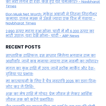
को नहीं लगने दी हवा, कैसे हुए यह चमत्कार? - Navbharat
Times
Elon Musk Net Worth: मुकेश अंबानी ने जितना जिंदगीभर
कमाया, एलन मस्क ने उससे ज्यादा एक दिन में गंवाया -
Navbharat Times
2,890 रुपए महंगा हुआ सोना, चांदी में भी 6,200 रुपए का
भारी उछाल, यहां देखें सोना- चांदी - ABP News
RECENT POSTS
साप्ताहिक राशिफल: इस सप्ताह मिलेगा भगवान राम का
आशीर्वाद, जानें कब मनाया जाएगा राम नवमी का त्योहार?
मंगल का कुंभ राशि में उदय: जानें स्‍टॉक मार्केट और देश-
दुनिया पर प्रभाव!
मां कात्‍यायनी के लिए है चैत्र नवरात्रि 2026 का छठा दिन!
नोट कर लें तिथि!
शुक्र का मेष राशि में गोचर: प्रेम जीवन से लेकर आर्थिक
जीवन तक को करेंगे प्रभावित!