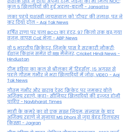
शशांक सिंह ने छोड़ी अपनी टीम, जडेजा को भी मिली NOC;
कुल 5 खिलाड़ियों की हुई अदला-बदली - Jansatta
लंका पहुंचे यशस्वी जायसवाल को 'टीचर' की तलाश, पंत ने
कर द‍िया ट्रोल - Aaj Tak News
हर्षित राणा पर चला BCCI का हंटर, 97 किलो तक बढ़ गया
वजन, वापस CoE भेजा - ABP News
वो 5 भारतीय क्रिकेटर, जिनके पास है सरकारी नौकरी;
ईशान किशन समेत दो RBI मैनेजर, Cricket Hindi News -
Hindustan
टीम इंडिया का कल से श्रीलंका में 'रिहर्सल', 15 अगस्त से
पहले गौतम गंभीर ने भरा ख‍िलाड़‍ियों में जोश, VIDEO - Aaj
Tak News
गौतम गंभीर और खराब टेस्ट क्रिकेट पर जमकर बोले
अजिंक्य रहाणे, कहा- सीनियर खिलाड़ियों की इज्जत होनी
चाहिए - Navbharat Times
माही के कमरे का वो एक सख्त नियम, संन्यास के बाद
अजिंक्‍य रहाणे ने सुनाया MS Dhoni से जुड़ा बेहद दिलचस्प
किस्सा - Jagran