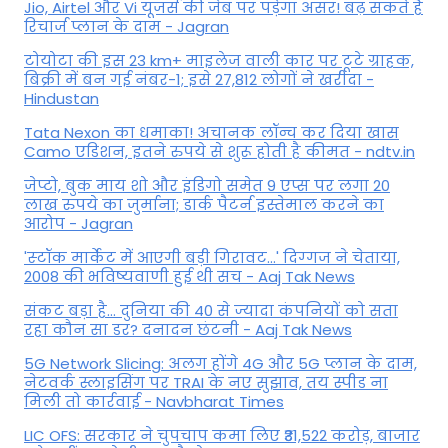
Jio, Airtel और Vi यूजर्स की जेब पर पड़ेगा असर! बढ़ सकते हैं
रिचार्ज प्लान के दाम - Jagran
टोयोटा की इस 23 km+ माइलेज वाली कार पर टूटे ग्राहक,
बिक्री में बन गई नंबर-1; इसे 27,812 लोगों ने खरीदा -
Hindustan
Tata Nexon का धमाका! अचानक लॉन्च कर दिया खास
Camo एडिशन, इतने रुपये से शुरू होती है कीमत - ndtv.in
जेप्टो, बुक माय शो और इंडिगो समेत 9 एप्स पर लगा 20
लाख रुपये का जुर्माना; डार्क पैटर्न इस्तेमाल करने का
आरोप - Jagran
'स्‍टॉक मार्केट में आएगी बड़ी गिरावट...' दिग्‍गज ने चेताया,
2008 की भविष्यवाणी हुई थी सच - Aaj Tak News
संकट बड़ा है... दुनिया की 40 से ज्यादा कंपनियों को सता
रहा कौन सा डर? दनादन छंटनी - Aaj Tak News
5G Network Slicing: अलग होंगे 4G और 5G प्लान के दाम,
नेटवर्क स्लाइसिंग पर TRAI के नए सुझाव, तय स्पीड ना
मिली तो कार्रवाई - Navbharat Times
LIC OFS: सरकार ने चुपचाप कमा लिए ₹31,522 करोड़, बाजार