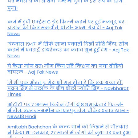
चैत्र नवरात्रि का सातवां दिन: मां दुर्गा के इस रूप की होगी
पूजा!
कर्ज में डूबी एक्ट्रेस C ग्रेड फिल्में करने पर हुई मजबूर, घर
चलाने को किए समझौते, बोली- आत्मा बेच दी - Aaj Tak
News
'बंटवारा 1947' में सिर्फ खाना पकाती दिखीं प्रीति जिंटा, सीन
करने में घबराईं, डायरेक्टर का जवाब सुन हुईं दंग - Aaj Tak
News
ये कैसा मौन व्रत! मीम किंग रवि किशन का नया वीडियो
वायरल - Aaj Tak News
'मैं भी एक औरत हूं, मेरा भी मन होता है कि एक बच्चा हो',
पवन सिंह से तलाक के बीच बोलीं ज्योति सिंह - Navbharat
Times
ओटीटी पर 7 अगस्त रिलीज होंगी ये 8 धमाकेदार फिल्में-
सीरीज, एक्शन-सस्पेंस का भरपूर डोज, वीकेंड बनाएं खास -
News18 Hindi
Amitabh Bachchan के कल्ट गाने को लिखने से गीतकार
ने किया था इनकार, 27 सालों से लोगों की जुबां पर बना हुआ