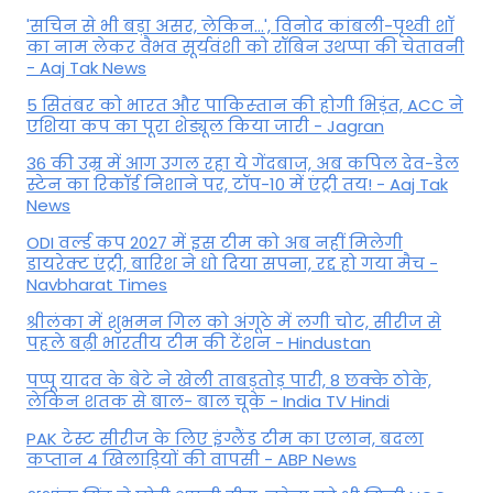
'सचिन से भी बड़ा असर, लेकिन...', व‍िनोद कांबली-पृथ्वी शॉ
का नाम लेकर वैभव सूर्यवंशी को रॉबिन उथप्पा की चेतावनी
- Aaj Tak News
5 सितंबर को भारत और पाकिस्‍तान की होगी भिड़ंत, ACC ने
एशिया कप का पूरा शेड्यूल किया जारी - Jagran
36 की उम्र में आग उगल रहा ये गेंदबाज, अब कपिल देव-डेल
स्टेन का रिकॉर्ड निशाने पर, टॉप-10 में एंट्री तय! - Aaj Tak
News
ODI वर्ल्ड कप 2027 में इस टीम को अब नहीं मिलेगी
डायरेक्ट एंट्री, बारिश ने धो दिया सपना, रद्द हो गया मैच -
Navbharat Times
श्रीलंका में शुभमन गिल को अंगूठे में लगी चोट, सीरीज से
पहले बढ़ी भारतीय टीम की टेंशन - Hindustan
पप्पू यादव के बेटे ने खेली ताबड़तोड़ पारी, 8 छक्के ठोके,
लेकिन शतक से बाल- बाल चूके - India TV Hindi
PAK टेस्ट सीरीज के लिए इंग्लैंड टीम का एलान, बदला
कप्तान 4 खिलाड़ियों की वापसी - ABP News