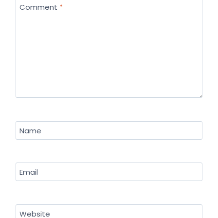
Comment
*
Name
Email
Website