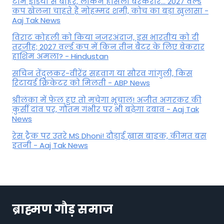
टीम इंडिया से बाहर, लेकिन हौसला बरकरार... 2027 वर्ल्ड
कप खेलना चाहते हैं मोहम्मद शमी, कोच का बड़ा खुलासा -
Aaj Tak News
विराट कोहली को किया नजरअंदाज, इस भारतीय को दी
तरजीह; 2027 वर्ल्ड कप में किन तीन बैटर के लिए बेकरार
हाशिम अमला? - Hindustan
सचिन तेंदुलकर-वीरेंद्र सहवाग या सौरव गांगुली, किस
रिटायर्ड क्रिकेटर को मिलती - ABP News
श्रीलंका में फेल हुए तो मचेगा भूचाल! अजीत अगरकर की
कुर्सी दांव पर, गौतम गंभीर पर भी बढ़ेगा दबाव - Aaj Tak
News
रेस ट्रैक पर उतरे MS Dhoni! दौड़ाई ख़ास बाइक, कीमत बस
इतनी - Aaj Tak News
ब्राह्मण गौड़ समाज