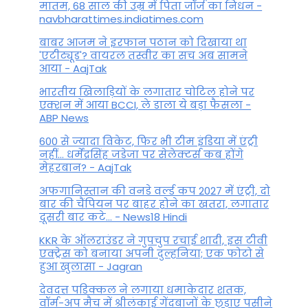
मातम, 68 साल की उम्र में पिता जॉर्ज का निधन -
navbharattimes.indiatimes.com
बाबर आजम ने इरफान पठान को दिखाया था
'एटीट्यूड'? वायरल तस्वीर का सच अब सामने
आया - AajTak
भारतीय खिलाड़ियों के लगातार चोटिल होने पर
एक्शन में आया BCCI, ले डाला ये बड़ा फैसला -
ABP News
600 से ज्यादा विकेट, फिर भी टीम इंडिया में एंट्री
नहीं... धर्मेंद्रसिंह जडेजा पर सेलेक्टर्स कब होंगे
मेहरबान? - AajTak
अफगानिस्तान की वनडे वर्ल्ड कप 2027 में एंट्री, दो
बार की चैंपियन पर बाहर होने का खतरा, लगातार
दूसरी बार कटे... - News18 Hindi
KKR के ऑलराउंडर ने गुपचुप रचाई शादी, इस टीवी
एक्ट्रेस को बनाया अपनी दुल्हनिया; एक फोटो से
हुआ खुलासा - Jagran
देवदत्त पडिक्कल ने लगाया धमाकेदार शतक,
वॉर्म-अप मैच में श्रीलंकाई गेंदबाजों के छुड़ाए पसीने