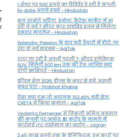
1 शेयर पर 500 रुपये का डिविडेंड दे रही है कंपनी,
Ex-date अगले हफ्ते - Hindustan
े
भूल जाओगे अर्टिगा, इनोवा, कैरेंस! मार्केट में आ
रही ये नई 7 सीटर कार; हाइब्रिड इंजन से मिलेगा
न
दमदार माइलेज - Hindustan
Splendor, Passion के बाद बड़ी तैयारी में हीरो, ला
रहा दो नई बाइक्स - AajTak
टाटा ला रही है अपनी पहली 7-सीटर इलेक्ट्रिक
SUV, मिलेगी 600 km तक की रेंज; जानिए क्या
होंगी खासियतें - Hindustan
फ्रीडम सेल 2026: डील्स के भंवर से बचें, असली
बचत पाएं - Prabhat Khabar
साप्ताहिक राशिफल 21 अगस्त से 27
ऐसा क्या हुआ जो अचानक 152.46% बढ़ी सेल,
अगस्त 2023: सात दिन तक इन
CRETA ने किया कमाल - AajTak
राशि वालों पर बरसेगा धन!
Vedanta Demerger से निकली अनिल अग्रवाल
की कंपनी पर आफत, ₹51 करोड़ के मामले में
By
August 20, 2023
कार्रवाई; ITC इस्तेमाल का आरोप - Jagran
2.45 लाख रुपये तक के बेनिफिट्स, इन कारों पर