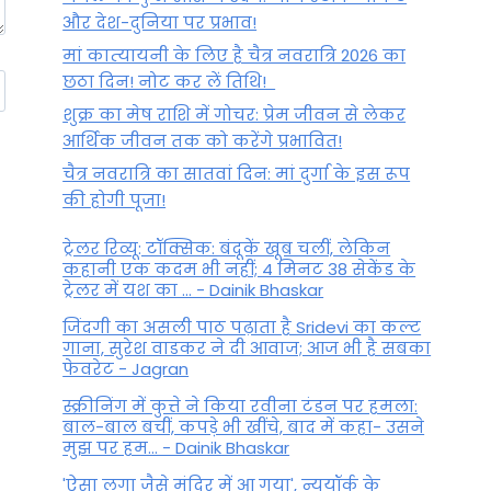
और देश-दुनिया पर प्रभाव!
मां कात्‍यायनी के लिए है चैत्र नवरात्रि 2026 का
छठा दिन! नोट कर लें तिथि!
शुक्र का मेष राशि में गोचर: प्रेम जीवन से लेकर
आर्थिक जीवन तक को करेंगे प्रभावित!
चैत्र नवरात्रि का सातवां दिन: मां दुर्गा के इस रूप
की होगी पूजा!
ट्रेलर रिव्यू: टॉक्सिक: बंदूकें खूब चलीं, लेकिन
कहानी एक कदम भी नहीं; 4 मिनट 38 सेकेंड के
ट्रेलर में यश का ... - Dainik Bhaskar
जिंदगी का असली पाठ पढ़ाता है Sridevi का कल्ट
गाना, सुरेश वाडकर ने दी आवाज; आज भी है सबका
फेवरेट - Jagran
स्क्रीनिंग में कुत्ते ने किया रवीना टंडन पर हमला:
बाल-बाल बचीं, कपड़े भी खींचे, बाद में कहा- उसने
मुझ पर हम... - Dainik Bhaskar
'ऐसा लगा जैसे मंदिर में आ गया', न्यूयॉर्क के