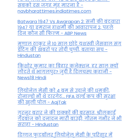
सबको दस जगह मुंह मारना है -
navbharattimes.indiatimes.com
Batwara 1947 Vs Awarapan 2: सनी की बंटवारा
1947 या इमरान हाशमी की आवारापन 2, पहले
दिन कौन सी फिल्म - ABP News
मृणाल ठाकुर ने 10 साल छोटे यशस्वी जैसवाल संग
डेटिंग की खबरों पर तोड़ी चुप्पी, बताया सच -
Hindustan
किशोर कुमार का बिहार कनेक्शन, हर साल क्यों
लौटते थे भागलपुर? जुड़ी है दिलचस्प कहानी -
News18 Hindi
ल‍ियोनेल मेसी को 4 बम से उड़ाने की धमकी,
रोनाल्डो भी थे टारगेट... FIFA वर्ल्ड कप की सुरक्षा
की खुली पोल - AajTak
गुरनूर बरार ने की छक्कों की बरसात, श्रीलंकाई
गेंदबाज को दनादन मारी बाउंड्री; गौतम गंभीर ने भी
सराहा - Hindustan
दिग्गज फुटबॉलर लियोनेल मेसी के परिवार में