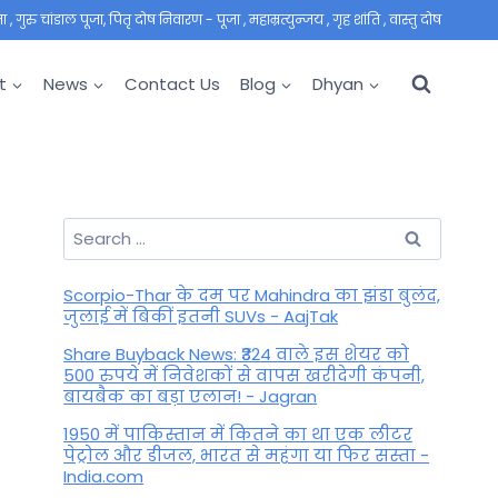
 गुरु चांडाल पूजा, पितृ दोष निवारण - पूजा , महाम्रत्युन्जय , गृह शांति , वास्तु दोष
t
News
Contact Us
Blog
Dhyan
Search
for:
Scorpio-Thar के दम पर Mahindra का झंडा बुलंद,
जुलाई में बिकीं इतनी SUVs - AajTak
Share Buyback News: ₹324 वाले इस शेयर को
500 रुपये में निवेशकों से वापस खरीदेगी कंपनी,
बायबैक का बड़ा एलान! - Jagran
1950 में पाकिस्तान में कितने का था एक लीटर
पेट्रोल और डीजल, भारत से महंगा या फिर सस्ता -
India.com