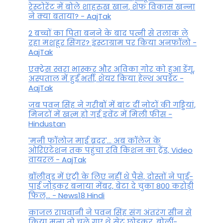
रेस्टोरेंट में बोले शाहरुख खान, शेफ विकास खन्ना
ने क्या बताया? - AajTak
2 बच्चों का पिता बनने के बाद पत्नी से तलाक ले
रहा मशहूर सिंगर? इंस्टाग्राम पर किया अनफॉलो -
AajTak
एक्ट्रेस स्वरा भास्कर और अविका गोर को हुआ डेंगू,
अस्पताल में हुईं भर्ती, शेयर किया हेल्थ अपडेट -
AajTak
जब पवन सिंह ने गरीबों में बांट दीं नोटों की गड्डियां,
मिनटों में खत्म हो गई इवेंट में मिली फीस -
Hindustan
'मनी फॉलोज माई ब्रदर'... अब कॉलेज के
ओरिएंटेशन तक पहुंचा रवि किशन का ट्रेंड, Video
वायरल - AajTak
बॉलीवुड में एंट्री के लिए नहीं थे पैसे, दोस्तों ने पाई-
पाई जोड़कर बनाया मेंबर, बेटा दे चुका 800 करोड़ी
फिल्... - News18 Hindi
काजल राघवानी ने पवन सिंह संग अंतरंग सीन से
किया मना तो चले गए थे सेट छोड़कर, बोलीं-