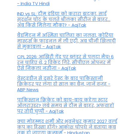
- India TV Hindi
IND vs SL: टीम इंड‍िया को करारा झटका, साई
सुदर्शन चोट के चलते श्रीलंका सीरीज से बाहर...
अब किसे म‍िलेगा मौका? - AajTak
बैडमिंटन में अश्मिता चालिहा का जलवा, कोरिया
मास्टर्स के फाइनल में ली एंट्री, अब चीनी खिलाड़ी
से मुकाबला - AajTak
CPL 2026: आखिरी गेंद पर ब्लंडर से पलटा मैच! 6
रन चाहिए थे, 2 विकेट गिरे, सीपीएल ओपनर में
ऐसे न‍िकला नतीजा - AajTak
वेस्टइंडीज से दूसरे टेस्ट के बाद पाकिस्तानी
क्रिकेटर पर लगा दो साल का बैन, जानें वजह -
ABP News
पाकिस्तान क्रिकेट को बाय-बाय कहेगा स्टार
ऑलराउंडर? लंबे समय से टीम से बाहर, अफवाहों
पर तोड़ी चुप्पी - AajTak
क्या मोहम्मद शमी और भुवनेश्वर कुमार 2027 वर्ल्ड
कप का हिस्सा होंगे? आकाश चोपड़ा ने बताया कब
तक हो जाएगा कन्फर्म - Hindustan