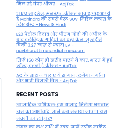
मिल रहे बंपर ऑफर - AajTak
21 KM माइलेज, सनरूफ...कीमत मात्र ₹7,79,000! ये
हैं Mahindra की सबसे बेस्ट SUV; मिडिल क्लास के
लिए बेस्ट - News18 Hindi
E20 पेट्रोल विवाद और पीएम मोदी की अपील के
बाद इलेक्ट्रिक गाड़ियों का बढ़ा क्रेज, जुलाई में
बिकीं 3.27 लाख से ज्यादा EV -
navbharattimes.indiatimes.com
सिर्फ 150 लोग ही खरीद पाएंगे ये कार, भारत में हुई
लॉन्च, इतनी है कीमत - AajTak
AC के साथ न चलाएं ये सामान, लगेगा जुर्माना
और भारी बिजली बिल - AajTak
RECENT POSTS
साप्ताहिक राशिफल: इस सप्ताह मिलेगा भगवान
राम का आशीर्वाद, जानें कब मनाया जाएगा राम
नवमी का त्योहार?
मंगल का कुंभ राशि में उदय: जानें स्‍टॉक मार्केट