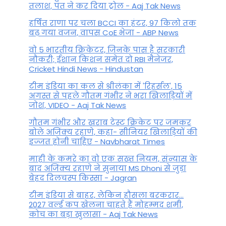
तलाश, पंत ने कर द‍िया ट्रोल - Aaj Tak News
हर्षित राणा पर चला BCCI का हंटर, 97 किलो तक
बढ़ गया वजन, वापस CoE भेजा - ABP News
वो 5 भारतीय क्रिकेटर, जिनके पास है सरकारी
नौकरी; ईशान किशन समेत दो RBI मैनेजर,
Cricket Hindi News - Hindustan
टीम इंडिया का कल से श्रीलंका में 'रिहर्सल', 15
अगस्त से पहले गौतम गंभीर ने भरा ख‍िलाड़‍ियों में
जोश, VIDEO - Aaj Tak News
गौतम गंभीर और खराब टेस्ट क्रिकेट पर जमकर
बोले अजिंक्य रहाणे, कहा- सीनियर खिलाड़ियों की
इज्जत होनी चाहिए - Navbharat Times
माही के कमरे का वो एक सख्त नियम, संन्यास के
बाद अजिंक्‍य रहाणे ने सुनाया MS Dhoni से जुड़ा
बेहद दिलचस्प किस्सा - Jagran
टीम इंडिया से बाहर, लेकिन हौसला बरकरार...
2027 वर्ल्ड कप खेलना चाहते हैं मोहम्मद शमी,
कोच का बड़ा खुलासा - Aaj Tak News