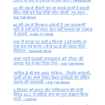
देओल के बारे में एक्ट्रेस ने क्या कहा - Hindustan
42 की उम्र में तीसरी बार मां बनने वाली हैं भारती
सिंह? बेबी बंप देख चौंके लोग, बोलीं- गुड न्यूज -
Aaj Tak News
80 की उम्र में बिल्कुल अकेली हैं उषा नाडकर्णी,
पति से नहीं कोई नाता, बेटा नहीं मानता मां, एक्ट्रेस
ने सुनाई - India TV Hindi
एक ही घटना पर बनी 5 फिल्में, 3 हुईं फ्लॉप तो
एक बन गई कल्ट, 1 में थे 50 से भी ज्यादा हीरो-
हीरोइन - News18 Hindi
लंका पहुंचे यशस्वी जायसवाल को 'टीचर' की
तलाश, पंत ने कर द‍िया ट्रोल - Aaj Tak News
'सचिन से भी बड़ा असर, लेकिन...', व‍िनोद कांबली-
पृथ्वी शॉ का नाम लेकर वैभव सूर्यवंशी को रॉबिन
उथप्पा की चेतावनी - Aaj Tak News
5 सितंबर को भारत और पाकिस्‍तान की होगी
भिड़ंत, ACC ने एशिया कप का पूरा शेड्यूल किया
जारी - Jagran