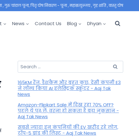
 गुरु चांडाल पूजा, पितृ दोष निवारण - पूजा , महाम्रत्युन्जय , गृह शांति , वास्तु दोष
t
News
Contact Us
Blog
Dhyan
Search
for:
र
165KM रेंज, डैशकैम और बहुत कुछ, देसी कंपनी E3
ने लॉन्च किया AI इलेक्ट्रिक स्कूटर - Aaj Tak
News
Amazon-Flipkart Sale में दिख रहा 70% OFF?
पहले ये पढ़ लें, वरना हो सकता है बड़ा नुकसान -
Aaj Tak News
सबसे ज्यादा इन कंपनियों की EV खरीद रहे लोग,
ष
टॉप-5 ब्रांड की लिस्ट - Aaj Tak News