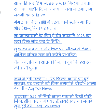
साप्ताहिक राशिफल: इस सप्ताह मिलेगा भगवान
राम का आशीर्वाद, जानें कब मनाया जाएगा राम
नवमी का त्योहार?
मंगल का कुंभ राशि में उदय: जानें स्‍टॉक मार्केट
और देश-दुनिया पर प्रभाव!
मां कात्‍यायनी के लिए है चैत्र नवरात्रि 2026 का
छठा दिन! नोट कर लें तिथि!
शुक्र का मेष राशि में गोचर: प्रेम जीवन से लेकर
आर्थिक जीवन तक को करेंगे प्रभावित!
चैत्र नवरात्रि का सातवां दिन: मां दुर्गा के इस रूप
की होगी पूजा!
कर्ज में डूबी एक्ट्रेस C ग्रेड फिल्में करने पर हुई
मजबूर, घर चलाने को किए समझौते, बोली- आत्मा
बेच दी - Aaj Tak News
'बंटवारा 1947' में सिर्फ खाना पकाती दिखीं प्रीति
जिंटा, सीन करने में घबराईं, डायरेक्टर का जवाब
सुन हुईं दंग - Aaj Tak News