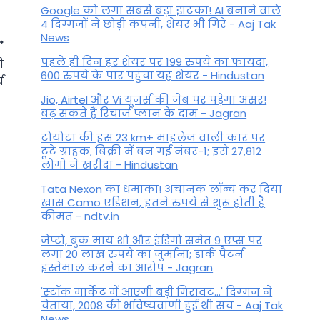
Google को लगा सबसे बड़ा झटका! AI बनाने वाले
4 दिग्गजों ने छोड़ी कंपनी, शेयर भी गिरे - Aaj Tak
News
पहले ही दिन हर शेयर पर 199 रुपये का फायदा,
ी
600 रुपये के पार पहुंचा यह शेयर - Hindustan
य
Jio, Airtel और Vi यूजर्स की जेब पर पड़ेगा असर!
बढ़ सकते हैं रिचार्ज प्लान के दाम - Jagran
टोयोटा की इस 23 km+ माइलेज वाली कार पर
टूटे ग्राहक, बिक्री में बन गई नंबर-1; इसे 27,812
लोगों ने खरीदा - Hindustan
Tata Nexon का धमाका! अचानक लॉन्च कर दिया
खास Camo एडिशन, इतने रुपये से शुरू होती है
कीमत - ndtv.in
Bada Mangal 2023: तीसरा बड़ा
जेप्टो, बुक माय शो और इंडिगो समेत 9 एप्स पर
मंगल आज, ये उपाय करेंगे तो
लगा 20 लाख रुपये का जुर्माना; डार्क पैटर्न
इस्तेमाल करने का आरोप - Jagran
मिलेगा चमत्कारी फल
'स्‍टॉक मार्केट में आएगी बड़ी गिरावट...' दिग्‍गज ने
By
May 23, 2023
चेताया, 2008 की भविष्यवाणी हुई थी सच - Aaj Tak
News