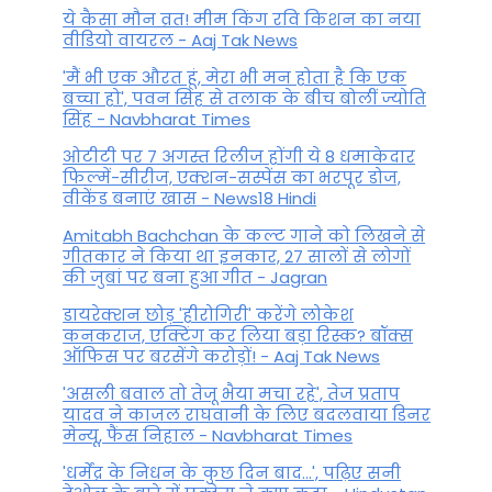
ये कैसा मौन व्रत! मीम किंग रवि किशन का नया
वीडियो वायरल - Aaj Tak News
'मैं भी एक औरत हूं, मेरा भी मन होता है कि एक
बच्चा हो', पवन सिंह से तलाक के बीच बोलीं ज्योति
सिंह - Navbharat Times
ओटीटी पर 7 अगस्त रिलीज होंगी ये 8 धमाकेदार
फिल्में-सीरीज, एक्शन-सस्पेंस का भरपूर डोज,
वीकेंड बनाएं खास - News18 Hindi
Amitabh Bachchan के कल्ट गाने को लिखने से
गीतकार ने किया था इनकार, 27 सालों से लोगों
की जुबां पर बना हुआ गीत - Jagran
डायरेक्शन छोड़ 'हीरोगिरी' करेंगे लोकेश
कनकराज, एक्टिंग कर लिया बड़ा रिस्क? बॉक्स
ऑफिस पर बरसेंगे करोड़ों! - Aaj Tak News
'असली बवाल तो तेजू भैया मचा रहे', तेज प्रताप
यादव ने काजल राघवानी के लिए बदलवाया डिनर
मेन्यू, फैंस न‍िहाल - Navbharat Times
'धर्मेंद्र के निधन के कुछ दिन बाद...', पढ़िए सनी