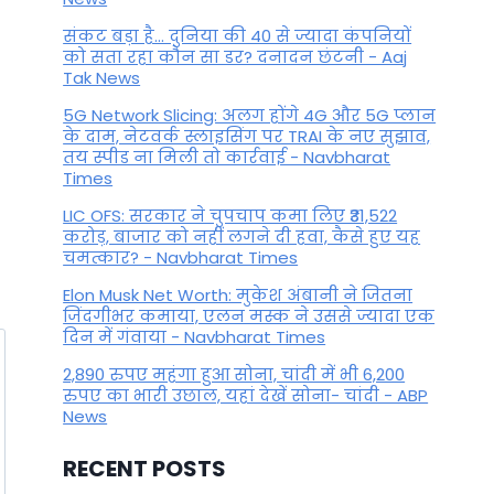
संकट बड़ा है... दुनिया की 40 से ज्यादा कंपनियों
को सता रहा कौन सा डर? दनादन छंटनी - Aaj
Tak News
5G Network Slicing: अलग होंगे 4G और 5G प्लान
के दाम, नेटवर्क स्लाइसिंग पर TRAI के नए सुझाव,
तय स्पीड ना मिली तो कार्रवाई - Navbharat
Times
LIC OFS: सरकार ने चुपचाप कमा लिए ₹31,522
करोड़, बाजार को नहीं लगने दी हवा, कैसे हुए यह
चमत्कार? - Navbharat Times
Elon Musk Net Worth: मुकेश अंबानी ने जितना
जिंदगीभर कमाया, एलन मस्क ने उससे ज्यादा एक
दिन में गंवाया - Navbharat Times
2,890 रुपए महंगा हुआ सोना, चांदी में भी 6,200
रुपए का भारी उछाल, यहां देखें सोना- चांदी - ABP
News
RECENT POSTS