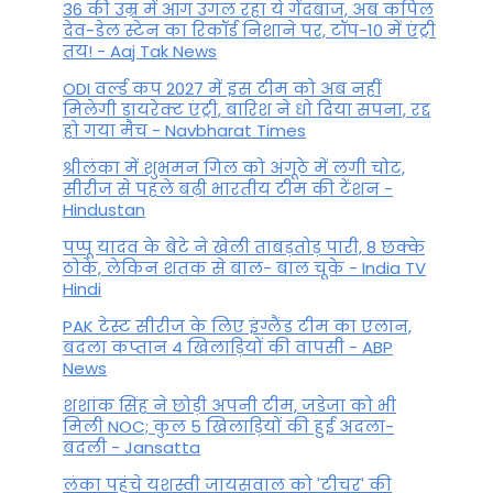
36 की उम्र में आग उगल रहा ये गेंदबाज, अब कपिल
देव-डेल स्टेन का रिकॉर्ड निशाने पर, टॉप-10 में एंट्री
तय! - Aaj Tak News
ODI वर्ल्ड कप 2027 में इस टीम को अब नहीं
मिलेगी डायरेक्ट एंट्री, बारिश ने धो दिया सपना, रद्द
हो गया मैच - Navbharat Times
श्रीलंका में शुभमन गिल को अंगूठे में लगी चोट,
सीरीज से पहले बढ़ी भारतीय टीम की टेंशन -
Hindustan
पप्पू यादव के बेटे ने खेली ताबड़तोड़ पारी, 8 छक्के
ठोके, लेकिन शतक से बाल- बाल चूके - India TV
Hindi
PAK टेस्ट सीरीज के लिए इंग्लैंड टीम का एलान,
बदला कप्तान 4 खिलाड़ियों की वापसी - ABP
News
शशांक सिंह ने छोड़ी अपनी टीम, जडेजा को भी
मिली NOC; कुल 5 खिलाड़ियों की हुई अदला-
बदली - Jansatta
लंका पहुंचे यशस्वी जायसवाल को 'टीचर' की