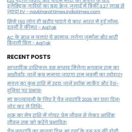
E20 पेट्रोल विवाद और पीएम मोदी की अपील के बाद
इलेक्ट्रिक गाड़ियों का बढ़ा क्रेज, जुलाई में बिकीं 3.27 लाख से
ज्यादा EV - navbharattimes.indiatimes.com
सिर्फ 150 लोग ही खरीद पाएंगे ये कार, भारत में हुई लॉन्च,
इतनी है कीमत - AajTak
AC के साथ न चलाएं ये सामान, लगेगा जुर्माना और भारी
बिजली बिल - AajTak
RECENT POSTS
साप्ताहिक राशिफल: इस सप्ताह मिलेगा भगवान राम का
आशीर्वाद, जानें कब मनाया जाएगा राम नवमी का त्योहार?
मंगल का कुंभ राशि में उदय: जानें स्‍टॉक मार्केट और देश-
दुनिया पर प्रभाव!
मां कात्‍यायनी के लिए है चैत्र नवरात्रि 2026 का छठा दिन!
नोट कर लें तिथि!
शुक्र का मेष राशि में गोचर: प्रेम जीवन से लेकर आर्थिक
जीवन तक को करेंगे प्रभावित!
चैत्र नवरात्रि का सातवां दिन: मां दुर्गा के इस रूप की होगी