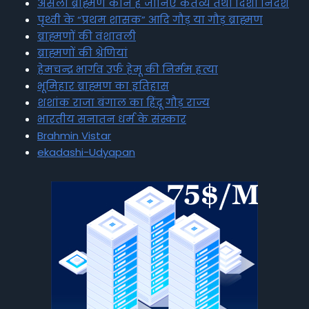
असली ब्राह्मण कौन है जानिए कर्तव्य तथा दिशा निर्देश
पृथ्वी के “प्रथम शासक” आदि गौड़ या गौड़ ब्राह्मण
ब्राह्मणों की वंशावली
ब्राह्मणों की श्रेणियां
हेमचन्द्र भार्गव उर्फ हेमू की निर्मम हत्या
भूमिहार ब्राह्मण का इतिहास
शशांक राजा बंगाल का हिंदू गौड़ राज्य
भारतीय सनातन धर्म के संस्कार
Brahmin Vistar
ekadashi-Udyapan