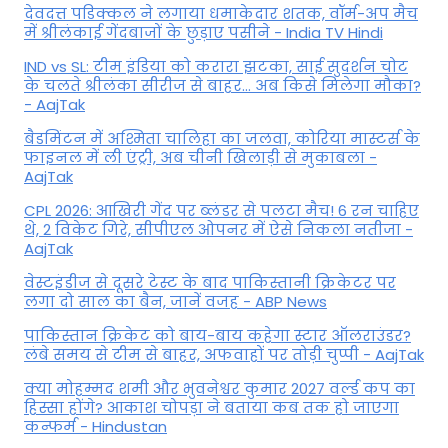
देवदत्त पडिक्कल ने लगाया धमाकेदार शतक, वॉर्म-अप मैच
में श्रीलंकाई गेंदबाजों के छुड़ाए पसीने - India TV Hindi
IND vs SL: टीम इंड‍िया को करारा झटका, साई सुदर्शन चोट
के चलते श्रीलंका सीरीज से बाहर... अब किसे म‍िलेगा मौका?
- AajTak
बैडमिंटन में अश्मिता चालिहा का जलवा, कोरिया मास्टर्स के
फाइनल में ली एंट्री, अब चीनी खिलाड़ी से मुकाबला -
AajTak
CPL 2026: आखिरी गेंद पर ब्लंडर से पलटा मैच! 6 रन चाहिए
थे, 2 विकेट गिरे, सीपीएल ओपनर में ऐसे न‍िकला नतीजा -
AajTak
वेस्टइंडीज से दूसरे टेस्ट के बाद पाकिस्तानी क्रिकेटर पर
लगा दो साल का बैन, जानें वजह - ABP News
पाकिस्तान क्रिकेट को बाय-बाय कहेगा स्टार ऑलराउंडर?
लंबे समय से टीम से बाहर, अफवाहों पर तोड़ी चुप्पी - AajTak
क्या मोहम्मद शमी और भुवनेश्वर कुमार 2027 वर्ल्ड कप का
हिस्सा होंगे? आकाश चोपड़ा ने बताया कब तक हो जाएगा
कन्फर्म - Hindustan