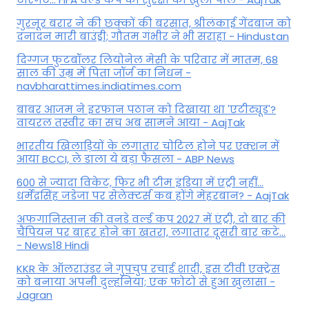
गुरनूर बरार ने की छक्कों की बरसात, श्रीलंकाई गेंदबाज को
दनादन मारी बाउंड्री; गौतम गंभीर ने भी सराहा - Hindustan
दिग्गज फुटबॉलर लियोनेल मेसी के परिवार में मातम, 68
साल की उम्र में पिता जॉर्ज का निधन -
navbharattimes.indiatimes.com
बाबर आजम ने इरफान पठान को दिखाया था 'एटीट्यूड'?
वायरल तस्वीर का सच अब सामने आया - AajTak
भारतीय खिलाड़ियों के लगातार चोटिल होने पर एक्शन में
आया BCCI, ले डाला ये बड़ा फैसला - ABP News
600 से ज्यादा विकेट, फिर भी टीम इंडिया में एंट्री नहीं...
धर्मेंद्रसिंह जडेजा पर सेलेक्टर्स कब होंगे मेहरबान? - AajTak
अफगानिस्तान की वनडे वर्ल्ड कप 2027 में एंट्री, दो बार की
चैंपियन पर बाहर होने का खतरा, लगातार दूसरी बार कटे...
- News18 Hindi
KKR के ऑलराउंडर ने गुपचुप रचाई शादी, इस टीवी एक्ट्रेस
को बनाया अपनी दुल्हनिया; एक फोटो से हुआ खुलासा -
Jagran