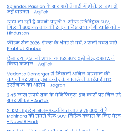
Splendor, Passion के बाद बड़ी तैयारी में हीरो, ला रहा दो
नई बाइक्स - AajTak
टाटा ला रही है अपनी पहली 7-सीटर इलेक्ट्रिक SUV,
मिलेगी 600 km तक की रेंज; जानिए क्या होंगी खासियतें -
Hindustan
फ्रीडम सेल 2026: डील्स के भंवर से बचें, असली बचत पाएं -
Prabhat Khabar
ऐसा क्या हुआ जो अचानक 152.46% बढ़ी सेल, CRETA ने
किया कमाल - AajTak
Vedanta Demerger से निकली अनिल अग्रवाल की
कंपनी पर आफत, ₹51 करोड़ के मामले में कार्रवाई; ITC
इस्तेमाल का आरोप - Jagran
2.45 लाख रुपये तक के बेनिफिट्स, इन कारों पर मिल रहे
बंपर ऑफर - AajTak
21 KM माइलेज, सनरूफ...कीमत मात्र ₹7,79,000! ये हैं
Mahindra की सबसे बेस्ट SUV; मिडिल क्लास के लिए बेस्ट
- News18 Hindi