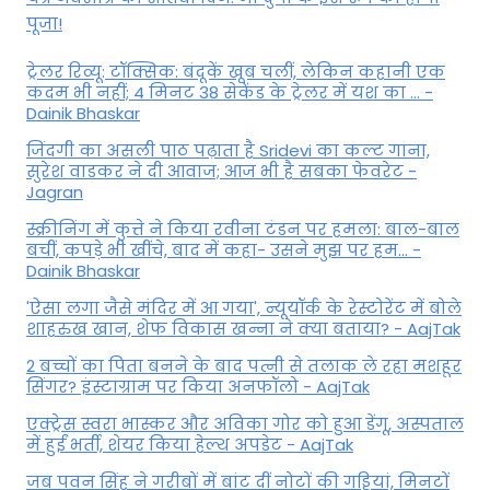
पूजा!
ट्रेलर रिव्यू: टॉक्सिक: बंदूकें खूब चलीं, लेकिन कहानी एक
कदम भी नहीं; 4 मिनट 38 सेकेंड के ट्रेलर में यश का ... -
Dainik Bhaskar
जिंदगी का असली पाठ पढ़ाता है Sridevi का कल्ट गाना,
सुरेश वाडकर ने दी आवाज; आज भी है सबका फेवरेट -
Jagran
स्क्रीनिंग में कुत्ते ने किया रवीना टंडन पर हमला: बाल-बाल
बचीं, कपड़े भी खींचे, बाद में कहा- उसने मुझ पर हम... -
Dainik Bhaskar
'ऐसा लगा जैसे मंदिर में आ गया', न्यूयॉर्क के रेस्टोरेंट में बोले
शाहरुख खान, शेफ विकास खन्ना ने क्या बताया? - AajTak
2 बच्चों का पिता बनने के बाद पत्नी से तलाक ले रहा मशहूर
सिंगर? इंस्टाग्राम पर किया अनफॉलो - AajTak
एक्ट्रेस स्वरा भास्कर और अविका गोर को हुआ डेंगू, अस्पताल
में हुईं भर्ती, शेयर किया हेल्थ अपडेट - AajTak
जब पवन सिंह ने गरीबों में बांट दीं नोटों की गड्डियां, मिनटों