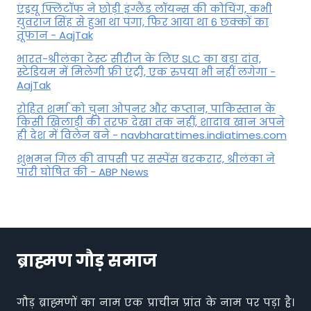
एंड्रयू फ्लिंटॉफ ने छोड़ी इंग्लैंड लॉयन्स की कोच‍िंग, कभी
युवराज सिंह से हुआ था पंगा, फ‍िर आया था 6 छक्कों का
तूफान - AajTak
भारत-श्रीलंका टेस्ट सीरीज के लिए SLC का बड़ा दांव,
स्टेडियम में मिलेगी फ्री एंट्री, एक रुपया भी नहीं लगेगा -
AajTak
रोहित शर्मा को चुना ओपनर और कप्तान, पाकिस्तान के
किसी खिलाड़ी की तरफ देखा तक नहीं, शादाब खान अपने
ही देश में विलेन बने - navbharattimes.indiatimes.com
शुभमन गिल की वापसी पर सस्पेंस बरकरार, श्रीलंका ने
पारी घोषित की - ABP News
ब्राह्मण गौड़ समाज
गौड़ ब्राह्मणों का नाम एक प्राचीन प्रांत के नाम पर पड़ा है।