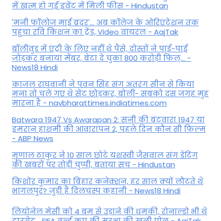
में खत्म हो गई इवेंट में मिली फीस - Hindustan
'मनी फॉलोज माई ब्रदर'... अब कॉलेज के ओरिएंटेशन तक
पहुंचा रवि किशन का ट्रेंड, Video वायरल - AajTak
बॉलीवुड में एंट्री के लिए नहीं थे पैसे, दोस्तों ने पाई-पाई
जोड़कर बनाया मेंबर, बेटा दे चुका 800 करोड़ी फिल्... -
News18 Hindi
काजल राघवानी ने पवन सिंह संग अंतरंग सीन से किया
मना तो चले गए थे सेट छोड़कर, बोलीं- सबको दस जगह मुंह
मारना है - navbharattimes.indiatimes.com
Batwara 1947 Vs Awarapan 2: सनी की बंटवारा 1947 या
इमरान हाशमी की आवारापन 2, पहले दिन कौन सी फिल्म
- ABP News
मृणाल ठाकुर ने 10 साल छोटे यशस्वी जैसवाल संग डेटिंग
की खबरों पर तोड़ी चुप्पी, बताया सच - Hindustan
किशोर कुमार का बिहार कनेक्शन, हर साल क्यों लौटते थे
भागलपुर? जुड़ी है दिलचस्प कहानी - News18 Hindi
ल‍ियोनेल मेसी को 4 बम से उड़ाने की धमकी, रोनाल्डो भी थे
टारगेट... FIFA वर्ल्ड कप की सुरक्षा की खुली पोल - AajTak