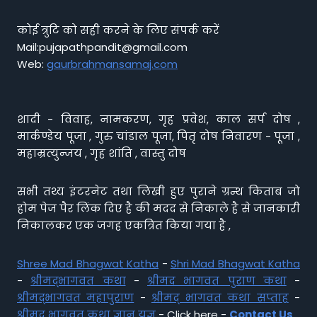
कोई त्रुटि को सही करने के लिए संपर्क करें
Mail:pujapathpandit@gmail.com
Web:
gaurbrahmansamaj.com
शादी - विवाह, नामकरण, गृह प्रवेश, काल सर्प दोष ,
मार्कण्डेय पूजा , गुरु चांडाल पूजा, पितृ दोष निवारण - पूजा ,
महाम्रत्युन्जय , गृह शांति , वास्तु दोष
सभी तथ्य इंटरनेट तथा लिखी हुए पुराने ग्रन्थ किताब जो
होम पेज पैर लिंक दिए है की मदद से निकाले है से जानकारी
निकालकर एक जगह एकत्रित किया गया है ,
Shree Mad Bhagwat Katha
-
Shri Mad Bhagwat Katha
-
श्रीमद्भागवत कथा
-
श्रीमद भागवत पुराण कथा
-
श्रीमद्भागवत महापुराण
-
श्रीमद् भागवत कथा सप्ताह
-
श्रीमद् भागवत कथा ज्ञान यज्ञ
- Click here -
Contact Us