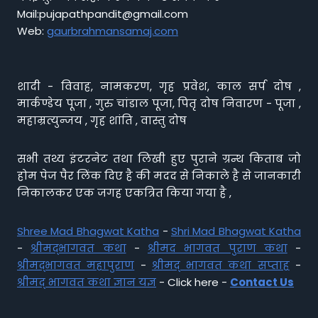
Mail:pujapathpandit@gmail.com
Web:
gaurbrahmansamaj.com
शादी - विवाह, नामकरण, गृह प्रवेश, काल सर्प दोष ,
मार्कण्डेय पूजा , गुरु चांडाल पूजा, पितृ दोष निवारण - पूजा ,
महाम्रत्युन्जय , गृह शांति , वास्तु दोष
सभी तथ्य इंटरनेट तथा लिखी हुए पुराने ग्रन्थ किताब जो
होम पेज पैर लिंक दिए है की मदद से निकाले है से जानकारी
निकालकर एक जगह एकत्रित किया गया है ,
Shree Mad Bhagwat Katha
-
Shri Mad Bhagwat Katha
-
श्रीमद्भागवत कथा
-
श्रीमद भागवत पुराण कथा
-
श्रीमद्भागवत महापुराण
-
श्रीमद् भागवत कथा सप्ताह
-
श्रीमद् भागवत कथा ज्ञान यज्ञ
- Click here -
Contact Us