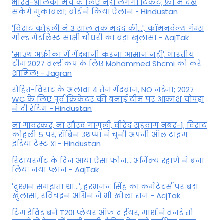
भारत-श्रीलंका मैच के लिए नहीं लगेगा टिकट, फ्री में देख
सकेंगे मुकाबला; बोर्ड ने किया ऐलान - Hindustan
'विराट कोहली ने 3 साल तक मदद की...', कॉमनवेल्थ गेम्स
गोल्ड मेडलिस्ट साक्षी चौधरी का बड़ा खुलासा - AajTak
'साउथ अफ्रीका में गेंदबाजी करना आसान नहीं', भारतीय
टीम 2027 वर्ल्‍ड कप के लिए Mohammed Shami को करे
शामिल! - Jagran
रोहित-विराट के अलावा 4 तेज गेंदबाज, NO जडेजा; 2027
WC के लिए पूर्व क्रिकेटर की बनाई टीम पर आकाश चोपड़ा
ने दी रेटिंग - Hindustan
ना गावस्कर, ना सौरव गांगुली, वीरेंद्र सहवाग नंबर-1, विराट
कोहली 5 पर, रॉबिन उथप्पा ने चुनी अपनी ऑल टाइम
इंडिया टेस्ट XI - Hindustan
रिटायरमेंट के दिन आया ऐसा फोन... अजिंक्य रहाणे ने बना
लिया नया प्लान - AajTak
'दुश्मन समझता था...', हरभजन सिंह का कमेंटेटर्स पर बड़ा
खुलासा, रव‍िचंद्रन अश्विन ने भी खोला राज - AajTak
टिम डेविड बने T20I प्लेयर ऑफ द ईयर, मार्श ने वनडे तो