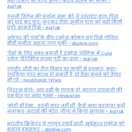
नहीं दिमाग का होगा खेल! 1 करोड़ जीतने का मौका -
AajTak
गजनी विलेन की प्रार्थना सभा: बेटे ने उतरवाए बाल, पिता
को याद कर फूट-फूटकर रोया, सुनील पाल को नही मिली
एंट्री! झांकते दिखे - AajTak
अफेयर की चर्चा के बीच एक्ट्रेस कोमल संग दिखे गोविंदा,
बीवी सुनीता आहूजा लगा चुकी - abplive.com
'पैसों के लिए संबंध बनाती है एक्ट्रेस, पब्लिक में Cute
इमेज', डिटेक्टिव तान्या पुरी का दावा - AajTak
रणवीर शौरी का रील विवाद पर माफी से इनकार, कहा-
लड़कियां गटर माउथ हो सकती हैं, तो वैसा सुनने को तैयार
भी रहें - Navbharat Times
निरहुआ बोले- आप इसी के लायक हो, काजल राघवानी की
इस बात पर आया गुस्सा - Hindustan
'मोटी थीं रेखा... इतनी सुंदर नहीं थीं', कैसे आया बदलाव? बनीं
नजाकत-अदाओं की मूरत, जीजा ने किया खुलासा - AajTak
भारतीय क्रिकेटर ने गुपचुप रचाई शादी, खूबसूरत एक्ट्रेस को
बनाया हमसफर - abplive.com