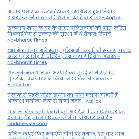
आवारापन 2 का ट्रेलर देखकर इमोशनल हुआ 'सैयारा'
डायरेक्टर, सीक्वल नहीं बनाने का है मलाल? - AajTak
सलमान खान के घर के बाहर पुलिसकर्मी की मौत, लॉरेंस
बिश्नोई गैंग से एक्टर की सुरक्षा में थे तैनात: रिपोर्ट -
Navbharat Times
CID से रातोंरात बने स्टार, पुलिस भी करती थी सलाम, पर 14
साल पहले छोड़ दी एक्टिंग, अब कहां हैं विवेक मशरू? -
Navbharat Times
सतलुज: नुकसान की भरपाई को गुरुद्वारों में रखवाईं
गुल्लकें, डायरेक्टर ने किया मदद लेने से इनकार -
Hindustan
तलाक से पहले गौरव खन्ना का नाम हटाना चाहती हैं
आकांक्षा चमोला, मेटा से मांगी मदद - AajTak
गाने से मिला मूवी बनाने का आइडिया, हिट डायरेक्टर को
बनाया हीरो, फ्लॉप एक्टर ने जीता नेशनल अवॉर्ड -
hindi.news18.com
अनिल कपूर फिर मचाएंगे टीवी पर धमाल, इस बार ज्ञान