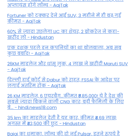
अप्लायंस होंगे लॉन्च - AajTak
Fortuner को टक्कर देने आई SUV, 3 महीने में ही बढ़ गई
कीमत - AajTak
60% से ज्यादा उछलेगा LIC का शेयर, 2 ब्रोकरेज ने कहा-
खरीद लो - Hindustan
एक दशक पहले इन कंपनियों का था बोलबाला, अब सब
कुछ बर्बाद! - AajTak
26KM माइलेज और धांसू लुक, 4 लाख ने खरीदी Maruti SUV
- AajTak
दिल्ली हाई कोर्ट से Dabur को राहत, FSSAI के आदेश पर
लगाई अंतरिम रोक - AajTak
26 KM माइलेज, 6 एयरबैग...कीमत ₹8,85,000! ये है देश की
सबसे ज्यादा बिकने वाली CNG कार; बड़ी फैमिली के लिए
बे... - hindi.news18.com
35 km का माइलेज देती है यह कार, कीमत ₹4.69 लाख;
अगस्त में ₹42,500 की छूट - Hindustan
Bajaj का धमाका, लॉन्च की दो नई Pulsar, इतने रुपये है