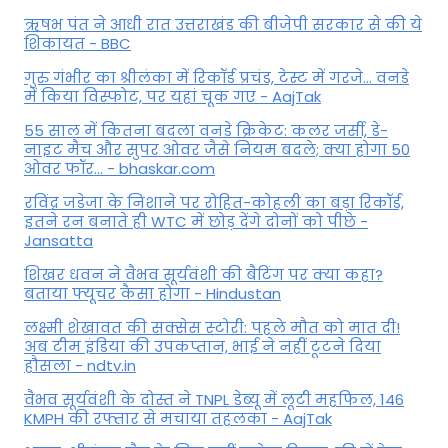
ऋषभ पंत ने आधी रात उत्तराखंड की बीजेपी सरकार से की ये
शिकायत - BBC
गुरु गंभीर का श्रीलंका में र‍िकॉर्ड प्रचंड, टेस्ट में गरजे... वनडे
में किया व‍िस्फोट, पर यहां चूक गए - AajTak
55 साल में कितना बदला वनडे क्रिकेट: कलर जर्सी, डे-
नाइट मैच और सुपर ओवर जैसे नियम बदले; क्या होगा 50
ओवर फॉर... - bhaskar.com
रविंद्र जडेजा के निशाने पर रोहित-कोहली का बड़ा रिकॉर्ड,
इतने रन बनाते ही WTC में छोड़ देंगे दोनों को पीछे -
Jansatta
शिखर धवन ने वैभव सूर्यवंशी की बैटिंग पर क्या कहा?
बताया फ्यूचर कैसा होगा - Hindustan
लक्ष्मी शेखावत की सक्‍सेस स्‍टोरी: पहले मौत को मात दी!
अब टीम इंडिया की उपकप्तान, भाई ने नहीं टूटने दिया
हौसला - ndtv.in
वैभव सूर्यवंशी के दोस्त ने TNPL डेब्यू में लूटी महफिल, 146
KMPH की रफ्तार से मचाया तहलका - AajTak