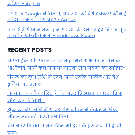
कीमत - AajTak
27 साल Google में बिताए, अब उसी को देंगे टक्कर! कौन हैं
कोटा के संजय घेमावत? - AajTak
बर्फ से रेगिस्तान तक...इन गाड़ियों के दम पर हर मिशन पूरा
करती है भारतीय सेना - hindi.news18.com
RECENT POSTS
साप्ताहिक राशिफल: इस सप्ताह मिलेगा भगवान राम का
आशीर्वाद, जानें कब मनाया जाएगा राम नवमी का त्योहार?
मंगल का कुंभ राशि में उदय: जानें स्‍टॉक मार्केट और देश-
दुनिया पर प्रभाव!
मां कात्‍यायनी के लिए है चैत्र नवरात्रि 2026 का छठा दिन!
नोट कर लें तिथि!
शुक्र का मेष राशि में गोचर: प्रेम जीवन से लेकर आर्थिक
जीवन तक को करेंगे प्रभावित!
चैत्र नवरात्रि का सातवां दिन: मां दुर्गा के इस रूप की होगी
पूजा!