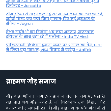
स्टार्क ने टेस्ट में मारी बाजी; ट्रैविस हेड बने सर्वश्रेष्ठ पुरुष
क्रिकेटर - Jansatta
टीम इंडिया से बाहर चल रहे सरफराज खान का छलका दर्द,
स्टोरी पोस्ट कर बयां किए हालात; दिए नई शुरुआत के
संकेत - Jagran
वैभव सूर्यवंशी का दिखेगा अब नया अवतार, राजस्थान
रॉयल्स के साथ बहा रहे हैं पसीना - India TV Hindi
पाकिस्तानी क्रिकेटर हमजा नजर पर 2 साल का बैन, PCB
ने ल‍िया बड़ा एक्शन, VISA व‍िवाद से बखेड़ा - AajTak
ब्राह्मण गौड़ समाज
गौड़ ब्राह्मणों का नाम एक प्राचीन प्रांत के नाम पर पड़ा है।
यह प्रांत अब गौड़ नगर है, जो चिरकाल तक बिहार और
बंगाल की राजधानी रहा है। गौड़ ब्राहमण के पाँच भेदों में से