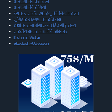
ब्राह्मणों की वंशावली
ब्राह्मणों की श्रेणियां
हेमचन्द्र भार्गव उर्फ हेमू की निर्मम हत्या
भूमिहार ब्राह्मण का इतिहास
शशांक राजा बंगाल का हिंदू गौड़ राज्य
भारतीय सनातन धर्म के संस्कार
Brahmin Vistar
ekadashi-Udyapan