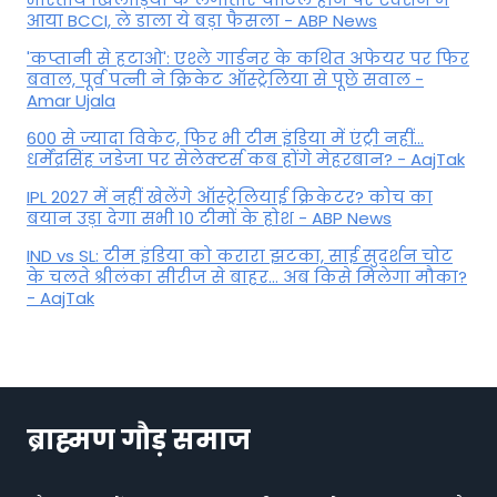
आया BCCI, ले डाला ये बड़ा फैसला - ABP News
'कप्तानी से हटाओ': एश्ले गार्डनर के कथित अफेयर पर फिर
बवाल, पूर्व पत्नी ने क्रिकेट ऑस्ट्रेलिया से पूछे सवाल -
Amar Ujala
600 से ज्यादा विकेट, फिर भी टीम इंडिया में एंट्री नहीं...
धर्मेंद्रसिंह जडेजा पर सेलेक्टर्स कब होंगे मेहरबान? - AajTak
IPL 2027 में नहीं खेलेंगे ऑस्ट्रेलियाई क्रिकेटर? कोच का
बयान उड़ा देगा सभी 10 टीमों के होश - ABP News
IND vs SL: टीम इंड‍िया को करारा झटका, साई सुदर्शन चोट
के चलते श्रीलंका सीरीज से बाहर... अब किसे म‍िलेगा मौका?
- AajTak
ब्राह्मण गौड़ समाज