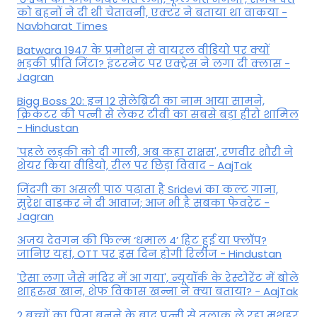
को बहनों ने दी थी चेतावनी, एक्टर ने बताया था वाकया -
Navbharat Times
Batwara 1947 के प्रमोशन से वायरल वीडियो पर क्यों
भड़की प्रीति जिंटा? इंटरनेट पर एक्ट्रेस ने लगा दी क्लास -
Jagran
Bigg Boss 20: इन 12 सेलेब्रिटी का नाम आया सामने,
क्रिकेटर की पत्नी से लेकर टीवी का सबसे बड़ा हीरो शामिल
- Hindustan
'पहले लड़की को दी गाली, अब कहा राक्षस', रणवीर शौरी ने
शेयर किया वीडियो, रील पर छिड़ा विवाद - AajTak
जिंदगी का असली पाठ पढ़ाता है Sridevi का कल्ट गाना,
सुरेश वाडकर ने दी आवाज; आज भी है सबका फेवरेट -
Jagran
अजय देवगन की फिल्म ‘धमाल 4’ हिट हुई या फ्लॉप?
जानिए यहां, OTT पर इस दिन होगी रिलीज - Hindustan
'ऐसा लगा जैसे मंदिर में आ गया', न्यूयॉर्क के रेस्टोरेंट में बोले
शाहरुख खान, शेफ विकास खन्ना ने क्या बताया? - AajTak
2 बच्चों का पिता बनने के बाद पत्नी से तलाक ले रहा मशहूर