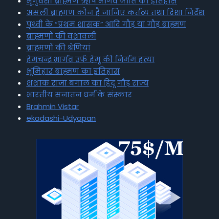
भृगुवंशी ब्राह्मण ऋषि भार्गव जाति का इतिहास
असली ब्राह्मण कौन है जानिए कर्तव्य तथा दिशा निर्देश
पृथ्वी के “प्रथम शासक” आदि गौड़ या गौड़ ब्राह्मण
ब्राह्मणों की वंशावली
ब्राह्मणों की श्रेणियां
हेमचन्द्र भार्गव उर्फ हेमू की निर्मम हत्या
भूमिहार ब्राह्मण का इतिहास
शशांक राजा बंगाल का हिंदू गौड़ राज्य
भारतीय सनातन धर्म के संस्कार
Brahmin Vistar
ekadashi-Udyapan