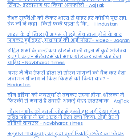
सिंगर? इंस्टाग्राम पर किया अनफॉलो - AajTak
वैभव सूर्यवंशी को लेकर भारत से बाहर हर कोई ये पूछ रहा,
ब्रेट ली ने कहा- किसे फर्क पड़ता है कि… - Hindustan
भारत के दो खिलाड़ी आपस में लड़े, मैच खत्म होने के बाद
जमकर हुई बहस, हाथापाई की आई नौबत- Video - Jagran
रोहित शर्मा के वर्ल्ड कप खेलने वाली बहस में कूदे अजिंक्य
रहाणे, कहा- सेलेक्टर्स को साफ बोलकर खत्म कर देना
चाहिए - Navbharat Times
अगर मैं मैच रेफरी होता तो सौरव गांगुली को बैन कर देता;
जवागल श्रीनाथ ने किस किससे को किया याद? -
Hindustan
टीम इंडिया को जयसूर्या से बचकर रहना होगा, श्रीलंका में
फिरकी से मचाते हैं तबाही, आंकड़े बेहद खतरनाक - AajTak
गौतम गंभीर को इतनी जोर से हंसते हुए नहीं देखा होगा,
रविंद्र जडेजा ने डग आउट में ऐसा क्या किया, थोड़ी देर में
वीडियो वायरल - Navbharat Times
रुतुराज गायकवाड़ का टूटा वर्ल्ड रिकॉर्ड, इंग्लैंड का प्लेयर