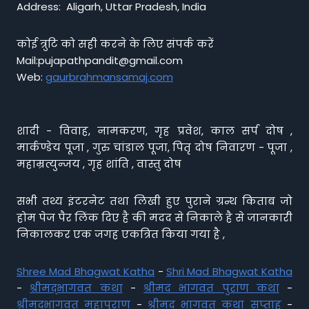
Address: Aligarh, Uttar Pradesh, India
कोई त्रुटि को सही करने के लिए संपर्क करें
Mail:pujapathpandit@gmail.com
Web:
gaurbrahmansamaj.com
शादी - विवाह, नामकरण, गृह प्रवेश, काल सर्प दोष ,
मार्कण्डेय पूजा , गुरु चांडाल पूजा, पितृ दोष निवारण - पूजा ,
महाम्रत्युन्जय , गृह शांति , वास्तु दोष
सभी तथ्य इंटरनेट तथा लिखी हुए पुराने ग्रन्थ किताब जो
होम पेज पैर लिंक दिए है की मदद से निकाले है से जानकारी
निकालकर एक जगह एकत्रित किया गया है ,
Shree Mad Bhagwat Katha
-
Shri Mad Bhagwat Katha
-
श्रीमद्भागवत कथा
-
श्रीमद भागवत पुराण कथा
-
श्रीमद्भागवत महापुराण
-
श्रीमद् भागवत कथा सप्ताह
-