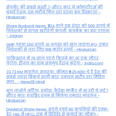
सेगमेंट की सबसे सस्ती 7-सीटर कार ने कॉम्पटीटर्स की
बढ़ाई टेंशन, इस महीने मिल रहा इतना बड़ा डिस्काउंट -
Hindustan
Share Buyback News: ₹324 वाले इस शेयर को 500 रुपये में
निवेशकों से वापस खरीदेगी कंपनी, बायबैक का बड़ा एलान!
- Jagran
GMP पहुंचा 250 रुपये, 10 अगस्त को खुल जाएगा IPO, एंकर
निवेशकों से जुटा लिए 918 करोड़ रुपये - Hindustan
पाकिस्तान में 76 साल पहले कितने का था एक लीटर
पेट्रोल, डीजल का दाम सचमुच हैरान करेगा - India.com
33.73 KM माइलेज, सनरूफ...कीमत ₹6,25,600! ये है देश की
सबसे ज्यादा बिकने वाली कार; दनादन खरीद रहा मिडिल
क्ला... - News18 Hindi
भूल जाओगे अर्टिगा, इनोवा, कैरेंस! मार्केट में आ रही ये नई 7
सीटर कार; हाइब्रिड इंजन से मिलेगा दमदार माइलेज -
Hindustan
Dividend Share News: अगले हफ्ते 90 कंपनियों की एक्स-
डेट; HAL से HPCL तक में डिविडेंड से कमाई का मौका! -