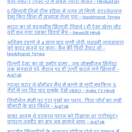
बना नंबर-1; लिस्ट-ए में सबसे ज्यादा औसत - Hindustan
5 खिलाड़ी जिन्हें टीम इंडिया में जगह तो मिली, इंटरनेशनल
डेब्यू किए बिना ही संन्यास लेना पड़ा - Navbharat Times
भारत का वो बदनसीब खिलाड़ी, जिसने 1 ही टेस्ट खेला और
वही बन गया उसका विदाई मैच - News18 Hindi
अजिंक्य रहाणे ने 4 साल बाद चुप्पी तोड़ी, यशस्वी जायसवाल
को बाहर भेजने पर कहा- बैन की चिट्ठी तैयार थी -
Navbharat Times
दिल्ली टेस्ट का वो 'स्मॉग ड्रामा'... जब ऑक्सीजन सिलेंडर
तक मंगवाने पड़े, मैदान पर ही उल्टी करने लगे खिलाड़ी -
AajTak
गुरनूर बरार ने वॉर्मअप मैच में बल्ले से लूटी महफिल, 5
गेंदों में जड़ दिए चार छक्के; देखें VIDEO - India TV Hindi
लियोनेल मेसी पर टूटा दुखों का पहाड़... पिता जॉर्ज का लंबी
बीमारी के बाद निधन - AajTak
बाबर आजम ने इरफान पठान को दिखाया था 'एटीट्यूड'?
वायरल तस्वीर का सच अब सामने आया - AajTak
भारतीय खिलाड़ियों के लगातार चोटिल होने पर एक्शन में