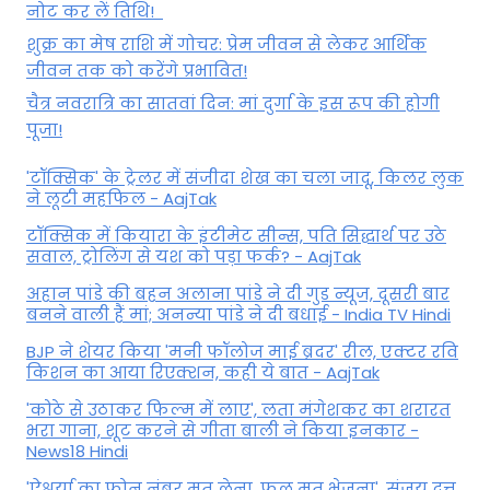
नोट कर लें तिथि!
शुक्र का मेष राशि में गोचर: प्रेम जीवन से लेकर आर्थिक
जीवन तक को करेंगे प्रभावित!
चैत्र नवरात्रि का सातवां दिन: मां दुर्गा के इस रूप की होगी
पूजा!
'टॉक्सिक' के ट्रेलर में संजीदा शेख का चला जादू, किलर लुक
ने लूटी महफिल - AajTak
टॉक्सिक में कियारा के इंटीमेट सीन्स, पति सिद्धार्थ पर उठे
सवाल, ट्रोलिंग से यश को पड़ा फर्क? - AajTak
अहान पांडे की बहन अलाना पांडे ने दी गुड न्यूज, दूसरी बार
बनने वाली हैं मां; अनन्या पांडे ने दी बधाई - India TV Hindi
BJP ने शेयर किया 'मनी फॉलोज माई ब्रदर' रील, एक्टर रवि
किशन का आया रिएक्शन, कही ये बात - AajTak
'कोठे से उठाकर फिल्म में लाए', लता मंगेशकर का शरारत
भरा गाना, शूट करने से गीता बाली ने किया इनकार -
News18 Hindi
'ऐश्वर्या का फोन नंबर मत लेना, फूल मत भेजना', संजय दत्त