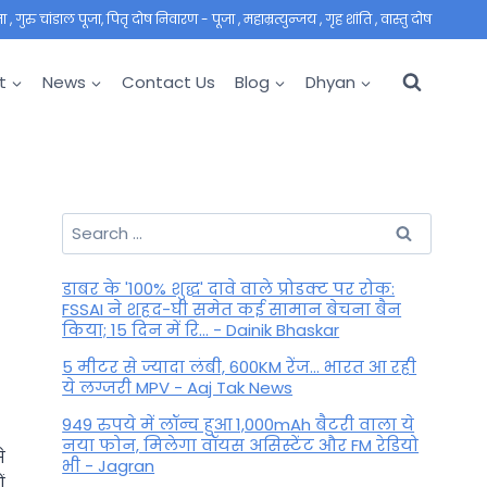
 गुरु चांडाल पूजा, पितृ दोष निवारण - पूजा , महाम्रत्युन्जय , गृह शांति , वास्तु दोष
t
News
Contact Us
Blog
Dhyan
Search
for:
डाबर के '100% शुद्ध' दावे वाले प्रोडक्ट पर रोक:
FSSAI ने शहद-घी समेत कई सामान बेचना बैन
किया; 15 दिन में रि... - Dainik Bhaskar
5 मीटर से ज्यादा लंबी, 600KM रेंज... भारत आ रही
ये लग्जरी MPV - Aaj Tak News
949 रुपये में लॉन्च हुआ 1,000mAh बैटरी वाला ये
नया फोन, मिलेगा वॉयस असिस्टेंट और FM रेडियो
े
भी - Jagran
ं