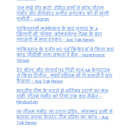
'तुम मुझे ड्रॉप करो', रोहित शर्मा ने कोच गौतम
गंभीर और सेलेक्टर अजीत अगरकर को दी खुली
चुनौती - Jagran
पाकिस्तानी मुक्केबाज के बाद युगांडा के 4
खिलाड़ी भी 'गायब', कॉमनवेल्थ गेम्स के बाद
ग्लासगो में मचा हड़कंप - Aaj Tak News
पाकिस्तान के दर्जन भर पूर्व क्रिकेटर्स ने किया बड़ा
कांड, पीसीबी लगा सकता है बैन - Navbharat
Times
ट्रेंट बोल्ट और पोलार्ड पर गिरी गाज, MI केपटाउन
ने किया रिलीज... मुंबई इंडियंस भी ले सकती है बड़ा
फैसला - Aaj Tak News
भारतीय टीम के हारने से अजिंक्य रहाणे का मन
दुखी, गौतम गंभीर को दिया एक बड़ा मैसेज -
Hindustan
ना गौतम गंभीर, ना राहुल द्रव‍िड़... मोहम्मद शमी ने
बताया अपना फेवरेट टीम इंड‍िया का कोच - Aaj
Tak News