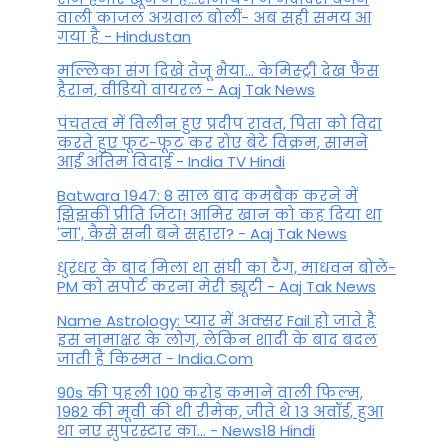
वाली काजल अग्रवाल बोलीं- अब सही समय आ
गया है - Hindustan
मल्लिका संग दिखे तेजू भैया... केमिस्ट्री देख फैंस
हैरान, वीडियो वायरल - Aaj Tak News
पंचतत्व में विलीन हुए प्रदीप रावत, पिता को विदा
करते हुए फूट-फूट कर रोए बेटे विक्रम, सामने
आईं अंतिम विदाई - India TV Hindi
Batwara 1947: 8 साल बाद कमबैक करने में
झिझकीं प्रीति जिंटा! आमिर खान को कह दिया था
'ना', कैसे सनी बने सहारा? - Aaj Tak News
धुरंधर के बाद मिला था संघी का टैग, माधवन बोले-
PM को सपोर्ट करना मेरी ड्यूटी - Aaj Tak News
Name Astrology: प्यार में अक्सर Fail हो जाते हैं
इस नामाक्षर के लोग, लेकिन शादी के बाद बदल
जाती है किस्मत - India.Com
90s की पहली 100 करोड़ कमाने वाली फिल्म,
1982 की मूवी की थी रीमेक, जीते थे 13 अवॉर्ड, हुआ
था नए सुपरस्टार का... - News18 Hindi