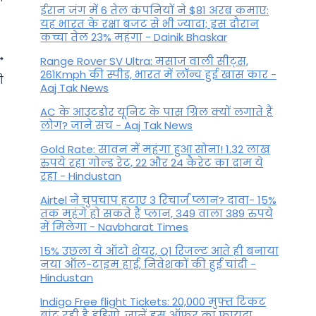
ईरान जंग में 6 तेल कंपनियों ने $81 अरब कमाए:
यह भारत के रक्षा बजट से भी ज्यादा; इस दौरान
कच्चा तेल 23% महंगा - Dainik Bhaskar
Range Rover SV Ultra: मसाज वाली सीट्स,
261Kmph की स्पीड, भारत में लॉन्च हुई खास कार -
ी
Aaj Tak News
AC के आउटडोर यूनिट के पास ग्रिल क्यों लगाते हैं
लोग? जाने सच - Aaj Tak News
Gold Rate: सावन में महंगा हुआ सोना! 1.32 लाख
रुपये रहा गोल्ड रेट, 22 और 24 कैरेट का दाम ये
रहा - Hindustan
Airtel ने चुपचाप हटाए 3 रिचार्ज प्लान? दावा- 15%
तक महंगे हो सकते हैं प्लान, 349 वाला 389 रुपये
में मिलेगा - Navbharat Times
Karwa Chauth 2023: करवा चौथ
पर जरूर करें ये खास उपाय, घर में
15% उछला ये ऑटो शेयर, Q1 रिजल्ट आते ही बनाया
नया ऑल-टाइम हाई, निवेशकों की हुई चांदी -
होगी धन की बरसात
Hindustan
By
July 29, 2023
Indigo Free flight Tickets: 20,000 मुफ्त टिकट
बांट रही है इंडिगो, जानें इस ऑफर का फायदा