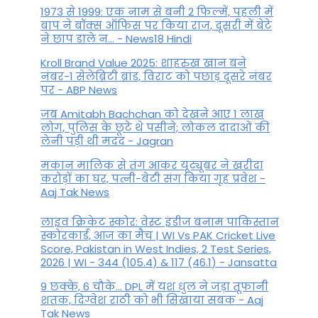
1973 से 1999: एक नाम से बनी 2 फिल्में, पहली में
बाप ने बॉक्स ऑफिस पर किया राज, दूसरी में बेटे
ने छाप डाले न... - News18 Hindi
Kroll Brand Value 2025: शाहरुख खान बने
नंबर-1 सेलेब्रिटी ब्रांड, विराट को पछाड़ दूसरे नंबर
पर - ABP News
जब Amitabh Bachchan को देखने आए 1 लाख
लोग, पुलिस के छूटे थे पसीने; लोकल दादाओं की
लेनी पड़ी थी मदद - Jagran
मकान मालिक से तंग आकर यूट्यूबर ने खरीदा
करोड़ों का घर, पत्नी-बेटी संग किया गृह प्रवेश -
Aaj Tak News
लाइव क्रिकेट स्कोर: वेस्ट इंडीज बनाम पाकिस्तान
स्कोरकार्ड, आज का मैच | WI Vs PAK Cricket Live
Score, Pakistan in West Indies, 2 Test Series,
2026 | WI - 344 (105.4) & 117 (46.1) - Jansatta
9 छक्के, 6 चौके... DPL में यश धुल ने जड़ा तूफानी
शतक, द‍िग्वेश राठी को भी स‍िखाया सबक - Aaj
Tak News