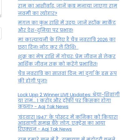
राम का आशीर्वाद, जानें कब मनाया जाएगा राम
नवमी का त्योहार?
मंगल का कुंभ राशि में उदय: जानें स्‍टॉक मार्केट
और देश-दुनिया पर प्रभाव!
मां कात्‍यायनी के लिए है चैत्र नवरात्रि 2026 का
छठा दिन! नोट कर लें तिथि!
शुक्र का मेष राशि में गोचर: प्रेम जीवन से लेकर
आर्थिक जीवन तक को करेंगे प्रभावित!
चैत्र नवरात्रि का सातवां दिन: मां दुर्गा के इस रूप
की होगी पूजा!
Lock Upp 2 Winner LIVE Updates: श्रेया-शिवांगी
या राम... 1 करोड़ और ट्रॉफी पर किसका होगा
कब्जा? - Aaj Tak News
'बंटवारा 1947' के पोस्टर में कनिका को कियारा
आडवाणी समझ बैठे लोग, एक्ट्रेस का आया
रिएक्शन - Aaj Tak News
राम हमारे खून में है…रामायण में मंदोदरी बनने