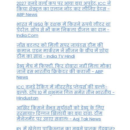
2027 वनडे वर्ल्ड कप पर आया बड़ा अपडेट, ICC ने
किया शेड्यूल का एलान नोट कर लीजिए डेट्स -
ABP News
भारत में 1950 के दशक में कितने रुपये लीटर था
पेट्रोल, सोच से भी कम निकला डीजल का दाम -
India.Com
जॉस बटलर को मिली सुपर जायंट्स टीम की
कमान, एडन मार्करम ने सीजन के बीच में छोड़ा
टीम का साथ - India TV Hindi
डेब्यू मैच में फिफ्टी, फिर दोबारा नहीं मिला मौका
जानें इस भारतीय क्रिकेटर की कहानी - ABP
News
ICC वनडे रैंकिंग में नीदरलैंड प्लेयर्स की बल्ले-
बल्ले, टॉप 10 में शुभमन गिल समेत तीन भारतीय -
Hindustan
आखिर किसने वैभव सूर्यवंशी को डेब्यू के लिए
तरसाया? दिग्गज खिलाड़ी का बड़ा दावा, टीम
मैनेजमेंट पर उठाए सवाल! - Aaj Tak News
IPL में खेलेगा पाकिस्तान का सबसे घातक गेंदबाज?