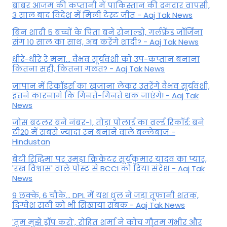
बाबर आजम की कप्तानी में पाकिस्तान की दमदार वापसी,
3 साल बाद विदेश में मिली टेस्ट जीत - Aaj Tak News
बिन शादी 5 बच्चों के पिता बने रोनाल्डो, गर्लफ्रेंड जॉर्जिना
संग 10 साल का साथ, अब करेंगे शादी? - Aaj Tak News
धीरे-धीरे रे मना… वैभव सूर्यवंशी को उप-कप्तान बनाना
कितना सही, कितना गलत? - Aaj Tak News
जापान में रिकॉर्ड्स का खजाना लेकर उतरेंगे वैभव सूर्यवंशी,
इतने कारनामे कि गिनते-गिनते थक जाएंगे! - Aaj Tak
News
जोस बटलर बने नंबर-1, तोड़ा पोलार्ड का वर्ल्ड रिकॉर्ड; बने
टी20 में सबसे ज्यादा रन बनाने वाले बल्लेबाज -
Hindustan
बेटी र‍िद्ध‍िमा पर उमड़ा क्रिकेटर सूर्यकुमार यादव का प्यार,
'रख विश्वास' वाले पोस्ट से BCCI को दिया संदेश - Aaj Tak
News
9 छक्के, 6 चौके... DPL में यश धुल ने जड़ा तूफानी शतक,
द‍िग्वेश राठी को भी स‍िखाया सबक - Aaj Tak News
'तुम मुझे ड्रॉप करो', रोहित शर्मा ने कोच गौतम गंभीर और