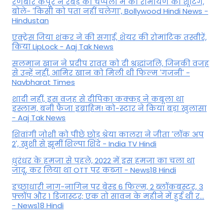
रणबीर कपूर ने रबड़ की चप्पलों में की रामायण की शूटिंग,
बोले- 'किसी को पता नहीं चलेगा', Bollywood Hindi News -
Hindustan
एक्ट्रेस जिया शंकर ने की सगाई, शेयर की रोमांटिक तस्वीरें,
किया LipLock - Aaj Tak News
सलमान खान ने प्रदीप रावत को दी श्रद्धांजलि, जिनकी वजह
से उन्हें नहीं, आमिर खान को मिली थी फिल्म 'गजनी' -
Navbharat Times
शादी नहीं, इस वजह से दीपिका कक्कड़ ने कबूला था
इस्लाम, बनी फैजा इब्राहिम! को-स्टार ने किया बड़ा खुलासा
- Aaj Tak News
शिवांगी जोशी को पीछे छोड़ श्रेया कालरा ने जीता 'लॉक अप
2', खुशी से झूमीं शिल्पा शिंदे - India TV Hindi
धुरंधर के हमजा से पहले, 2022 में इस हमजा का चला था
जादू, कर लिया था OTT पर कब्जा - News18 Hindi
इच्छाधारी नाग-नागिन पर बेस्ड 6 फिल्म, 2 ब्लॉकबस्टर, 3
फ्लॉप और 1 डिजास्टर; एक तो सावन के महीने में हुई थी र...
- News18 Hindi