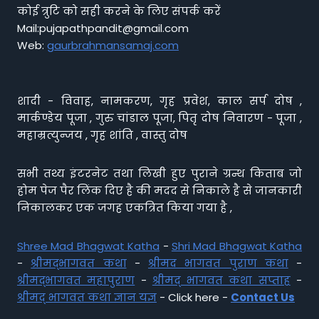
कोई त्रुटि को सही करने के लिए संपर्क करें
Mail:pujapathpandit@gmail.com
Web:
gaurbrahmansamaj.com
शादी - विवाह, नामकरण, गृह प्रवेश, काल सर्प दोष ,
मार्कण्डेय पूजा , गुरु चांडाल पूजा, पितृ दोष निवारण - पूजा ,
महाम्रत्युन्जय , गृह शांति , वास्तु दोष
सभी तथ्य इंटरनेट तथा लिखी हुए पुराने ग्रन्थ किताब जो
होम पेज पैर लिंक दिए है की मदद से निकाले है से जानकारी
निकालकर एक जगह एकत्रित किया गया है ,
Shree Mad Bhagwat Katha
-
Shri Mad Bhagwat Katha
-
श्रीमद्भागवत कथा
-
श्रीमद भागवत पुराण कथा
-
श्रीमद्भागवत महापुराण
-
श्रीमद् भागवत कथा सप्ताह
-
श्रीमद् भागवत कथा ज्ञान यज्ञ
- Click here -
Contact Us