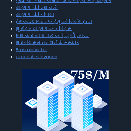
पृथ्वी के “प्रथम शासक” आदि गौड़ या गौड़ ब्राह्मण
ब्राह्मणों की वंशावली
ब्राह्मणों की श्रेणियां
हेमचन्द्र भार्गव उर्फ हेमू की निर्मम हत्या
भूमिहार ब्राह्मण का इतिहास
शशांक राजा बंगाल का हिंदू गौड़ राज्य
भारतीय सनातन धर्म के संस्कार
Brahmin Vistar
ekadashi-Udyapan