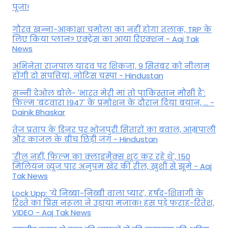
पूजा!
गौरव खन्ना-आकांक्षा चमोला का नहीं होगा तलाक, TRP के
लिए किया प्लान? एक्ट्रेस का आया रिएक्शन - Aaj Tak
News
अभिनेता राजपाल यादव पर शिकंजा, 9 सितंबर को नीलाम
होंगी दो संपत्तियां, नोटिस चस्पा - Hindustan
सन्नी देओल बोले- 'भारत मेरी मां तो पाकिस्तान मौसी है':
फिल्म 'बंटवारा 1947' के प्रमोशन के दौरान दिया बयान, ... -
Dainik Bhaskar
तेज प्रताप के डिनर पर भोजपुरी सितारों का बवाल, आम्रपाली
और काजल के बीच छिड़ी जंग - Hindustan
'रील नहीं, फिल्म का क्लाइमैक्स शूट कर रहे थे', 150
मिलियन व्यूज पार अनुपम खेर की रील, खुशी से झूमे - Aaj
Tak News
Lock Upp: 'ये निब्बा-निब्बी वाला प्यार', हर्षद-शिवांगी के
रिश्ते का प्रिंस नरूला ने उड़ाया मजाक! हंस पड़े फराह-रितेश,
VIDEO - Aaj Tak News