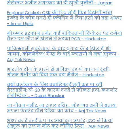
सेलेक्टर अजीत अगरकर को दी खुली चुनौती - Jagran
England Cricket: CSK की हिट जोड़ी फिर दिखेगी साथ!
इंग्लैंड के कोच बनते ही फ्लेमिंग ने दिया हसी को बड़ा ऑफर
- Amar Ujala
मोहम्मद इरफान समेत कई पाकिस्तानी क्रिकेटर पर लगेगा
बैन? इस लीग में खेलने से भड़का PCB - Hindustan
पाकिस्तानी मुक्केबाज के बाद युगांडा के 4 खिलाड़ी भी
'गायब', कॉमनवेल्थ गेम्स के बाद ग्लासगो में मचा हड़कंप -
Aaj Tak News
भारतीय टीम के हारने से अजिंक्य रहाणे का मन दुखी,
गौतम गंभीर को दिया एक बड़ा मैसेज - Hindustan
क्यों वर्ल्डकप के लिए क्वालिफाई नहीं कर पा रही
वेस्टइंडीज: टी-20 के कारण वनडे से फोकस हटा, कमजोर
डोमेस्टिक ... - Dainik Bhaskar
ना गौतम गंभीर, ना राहुल द्रव‍िड़... मोहम्मद शमी ने बताया
अपना फेवरेट टीम इंड‍िया का कोच - Aaj Tak News
2027 वनडे वर्ल्ड कप पर आया बड़ा अपडेट, ICC ने किया
शेड्यूल का एलान नोट कर लीजिए डेट्स - ABP News