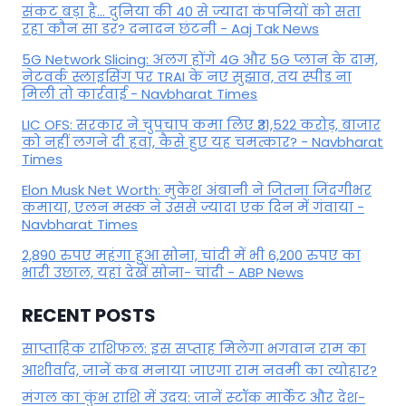
संकट बड़ा है... दुनिया की 40 से ज्यादा कंपनियों को सता
रहा कौन सा डर? दनादन छंटनी - Aaj Tak News
5G Network Slicing: अलग होंगे 4G और 5G प्लान के दाम,
नेटवर्क स्लाइसिंग पर TRAI के नए सुझाव, तय स्पीड ना
मिली तो कार्रवाई - Navbharat Times
LIC OFS: सरकार ने चुपचाप कमा लिए ₹31,522 करोड़, बाजार
को नहीं लगने दी हवा, कैसे हुए यह चमत्कार? - Navbharat
Times
Elon Musk Net Worth: मुकेश अंबानी ने जितना जिंदगीभर
कमाया, एलन मस्क ने उससे ज्यादा एक दिन में गंवाया -
Navbharat Times
2,890 रुपए महंगा हुआ सोना, चांदी में भी 6,200 रुपए का
भारी उछाल, यहां देखें सोना- चांदी - ABP News
RECENT POSTS
साप्ताहिक राशिफल: इस सप्ताह मिलेगा भगवान राम का
आशीर्वाद, जानें कब मनाया जाएगा राम नवमी का त्योहार?
मंगल का कुंभ राशि में उदय: जानें स्‍टॉक मार्केट और देश-