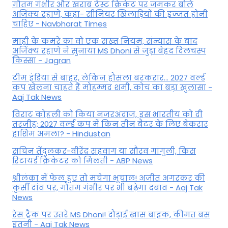
गौतम गंभीर और खराब टेस्ट क्रिकेट पर जमकर बोले
अजिंक्य रहाणे, कहा- सीनियर खिलाड़ियों की इज्जत होनी
चाहिए - Navbharat Times
माही के कमरे का वो एक सख्त नियम, संन्यास के बाद
अजिंक्‍य रहाणे ने सुनाया MS Dhoni से जुड़ा बेहद दिलचस्प
किस्सा - Jagran
टीम इंडिया से बाहर, लेकिन हौसला बरकरार... 2027 वर्ल्ड
कप खेलना चाहते हैं मोहम्मद शमी, कोच का बड़ा खुलासा -
Aaj Tak News
विराट कोहली को किया नजरअंदाज, इस भारतीय को दी
तरजीह; 2027 वर्ल्ड कप में किन तीन बैटर के लिए बेकरार
हाशिम अमला? - Hindustan
सचिन तेंदुलकर-वीरेंद्र सहवाग या सौरव गांगुली, किस
रिटायर्ड क्रिकेटर को मिलती - ABP News
श्रीलंका में फेल हुए तो मचेगा भूचाल! अजीत अगरकर की
कुर्सी दांव पर, गौतम गंभीर पर भी बढ़ेगा दबाव - Aaj Tak
News
रेस ट्रैक पर उतरे MS Dhoni! दौड़ाई ख़ास बाइक, कीमत बस
इतनी - Aaj Tak News