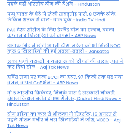
पहले बढ़ी भारतीय टीम की टेंशन - Hindustan
पप्पू यादव के बेटे ने खेली ताबड़तोड़ पारी, 8 छक्के ठोके,
लेकिन शतक से बाल- बाल चूके - India TV Hindi
PAK टेस्ट सीरीज के लिए इंग्लैंड टीम का एलान, बदला
कप्तान 4 खिलाड़ियों की वापसी - ABP News
शशांक सिंह ने छोड़ी अपनी टीम, जडेजा को भी मिली NOC;
कुल 5 खिलाड़ियों की हुई अदला-बदली - Jansatta
लंका पहुंचे यशस्वी जायसवाल को 'टीचर' की तलाश, पंत ने
कर द‍िया ट्रोल - Aaj Tak News
हर्षित राणा पर चला BCCI का हंटर, 97 किलो तक बढ़ गया
वजन, वापस CoE भेजा - ABP News
वो 5 भारतीय क्रिकेटर, जिनके पास है सरकारी नौकरी;
ईशान किशन समेत दो RBI मैनेजर, Cricket Hindi News -
Hindustan
टीम इंडिया का कल से श्रीलंका में 'रिहर्सल', 15 अगस्त से
पहले गौतम गंभीर ने भरा ख‍िलाड़‍ियों में जोश, VIDEO - Aaj
Tak News