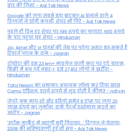
ब्रांड की लिस्ट - Aaj Tak News
Google को लगा सबसे बड़ा झटका! AI बनाने वाले 4
दिग्गजों ने छोड़ी कंपनी, शेयर भी गिरे - Aaj Tak News
पहले ही दिन हर शेयर पर 199 रुपये का फायदा, 600 रुपये
के पार पहुंचा यह शेयर - Hindustan
Jio, Airtel और Vi यूजर्स की जेब पर पड़ेगा असर! बढ़ सकते हैं
रिचार्ज प्लान के दाम - Jagran
टोयोटा की इस 23 km+ माइलेज वाली कार पर टूटे ग्राहक,
बिक्री में बन गई नंबर-1; इसे 27,812 लोगों ने खरीदा -
Hindustan
Tata Nexon का धमाका! अचानक लॉन्च कर दिया खास
Camo एडिशन, इतने रुपये से शुरू होती है कीमत - ndtv.in
जेप्टो, बुक माय शो और इंडिगो समेत 9 एप्स पर लगा 20
लाख रुपये का जुर्माना; डार्क पैटर्न इस्तेमाल करने का
आरोप - Jagran
'स्‍टॉक मार्केट में आएगी बड़ी गिरावट...' दिग्‍गज ने चेताया,
2008 की भविष्यवाणी हुई थी सच - Aaj Tak News