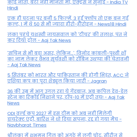
कोई नाता, बेटा नहीं मानता मां, एक्ट्रेस ने सुनाई - India TV
Hindi
एक ही घटना पर बनी 5 फिल्में, 3 हुईं फ्लॉप तो एक बन गई
कल्ट, 1 में थे 50 से भी ज्यादा हीरो-हीरोइन - News18 Hindi
लंका पहुंचे यशस्वी जायसवाल को 'टीचर' की तलाश, पंत ने
कर द‍िया ट्रोल - Aaj Tak News
'सचिन से भी बड़ा असर, लेकिन...', व‍िनोद कांबली-पृथ्वी शॉ
का नाम लेकर वैभव सूर्यवंशी को रॉबिन उथप्पा की चेतावनी
- Aaj Tak News
5 सितंबर को भारत और पाकिस्‍तान की होगी भिड़ंत, ACC ने
एशिया कप का पूरा शेड्यूल किया जारी - Jagran
36 की उम्र में आग उगल रहा ये गेंदबाज, अब कपिल देव-डेल
स्टेन का रिकॉर्ड निशाने पर, टॉप-10 में एंट्री तय! - Aaj Tak
News
ODI वर्ल्ड कप 2027 में इस टीम को अब नहीं मिलेगी
डायरेक्ट एंट्री, बारिश ने धो दिया सपना, रद्द हो गया मैच -
Navbharat Times
श्रीलंका में शुभमन गिल को अंगूठे में लगी चोट, सीरीज से