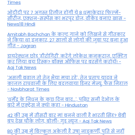
Times
ओटीटी पर 7 अगस्त रिलीज होंगी ये 8 धमाकेदार फिल्में-
सीरीज, एक्शन-सस्पेंस का भरपूर डोज, वीकेंड बनाएं खास -
News18 Hindi
Amitabh Bachchan के कल्ट गाने को लिखने से गीतकार
ने किया था इनकार, 27 सालों से लोगों की जुबां पर बना हुआ
गीत - Jagran
डायरेक्शन छोड़ 'हीरोगिरी' करेंगे लोकेश कनकराज, एक्टिंग
कर लिया बड़ा रिस्क? बॉक्स ऑफिस पर बरसेंगे करोड़ों! -
Aaj Tak News
'असली बवाल तो तेजू भैया मचा रहे', तेज प्रताप यादव ने
काजल राघवानी के लिए बदलवाया डिनर मेन्यू, फैंस न‍िहाल
- Navbharat Times
'धर्मेंद्र के निधन के कुछ दिन बाद...', पढ़िए सनी देओल के
बारे में एक्ट्रेस ने क्या कहा - Hindustan
42 की उम्र में तीसरी बार मां बनने वाली हैं भारती सिंह? बेबी
बंप देख चौंके लोग, बोलीं- गुड न्यूज - Aaj Tak News
80 की उम्र में बिल्कुल अकेली हैं उषा नाडकर्णी, पति से नहीं