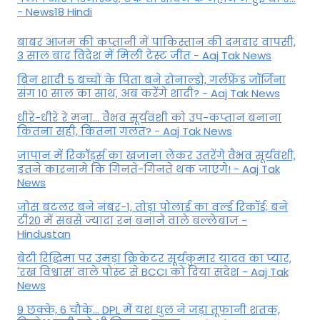
- News18 Hindi
बाबर आजम की कप्तानी में पाकिस्तान की दमदार वापसी,
3 साल बाद विदेश में मिली टेस्ट जीत - Aaj Tak News
बिन शादी 5 बच्चों के पिता बने रोनाल्डो, गर्लफ्रेंड जॉर्जिना
संग 10 साल का साथ, अब करेंगे शादी? - Aaj Tak News
धीरे-धीरे रे मना… वैभव सूर्यवंशी को उप-कप्तान बनाना
कितना सही, कितना गलत? - Aaj Tak News
जापान में रिकॉर्ड्स का खजाना लेकर उतरेंगे वैभव सूर्यवंशी,
इतने कारनामे कि गिनते-गिनते थक जाएंगे! - Aaj Tak
News
जोस बटलर बने नंबर-1, तोड़ा पोलार्ड का वर्ल्ड रिकॉर्ड; बने
टी20 में सबसे ज्यादा रन बनाने वाले बल्लेबाज -
Hindustan
बेटी र‍िद्ध‍िमा पर उमड़ा क्रिकेटर सूर्यकुमार यादव का प्यार,
'रख विश्वास' वाले पोस्ट से BCCI को दिया संदेश - Aaj Tak
News
9 छक्के, 6 चौके... DPL में यश धुल ने जड़ा तूफानी शतक,