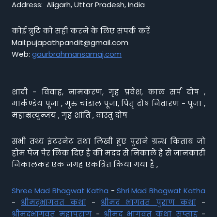
Address: Aligarh, Uttar Pradesh, India
कोई त्रुटि को सही करने के लिए संपर्क करें
Mail:pujapathpandit@gmail.com
Web:
gaurbrahmansamaj.com
शादी - विवाह, नामकरण, गृह प्रवेश, काल सर्प दोष ,
मार्कण्डेय पूजा , गुरु चांडाल पूजा, पितृ दोष निवारण - पूजा ,
महाम्रत्युन्जय , गृह शांति , वास्तु दोष
सभी तथ्य इंटरनेट तथा लिखी हुए पुराने ग्रन्थ किताब जो
होम पेज पैर लिंक दिए है की मदद से निकाले है से जानकारी
निकालकर एक जगह एकत्रित किया गया है ,
Shree Mad Bhagwat Katha
-
Shri Mad Bhagwat Katha
-
श्रीमद्भागवत कथा
-
श्रीमद भागवत पुराण कथा
-
श्रीमद्भागवत महापुराण
-
श्रीमद् भागवत कथा सप्ताह
-