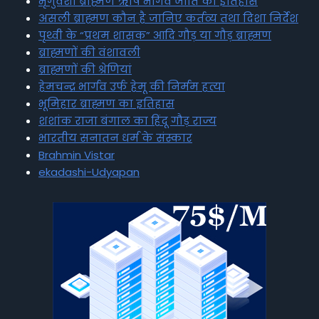
भृगुवंशी ब्राह्मण ऋषि भार्गव जाति का इतिहास
असली ब्राह्मण कौन है जानिए कर्तव्य तथा दिशा निर्देश
पृथ्वी के “प्रथम शासक” आदि गौड़ या गौड़ ब्राह्मण
ब्राह्मणों की वंशावली
ब्राह्मणों की श्रेणियां
हेमचन्द्र भार्गव उर्फ हेमू की निर्मम हत्या
भूमिहार ब्राह्मण का इतिहास
शशांक राजा बंगाल का हिंदू गौड़ राज्य
भारतीय सनातन धर्म के संस्कार
Brahmin Vistar
ekadashi-Udyapan