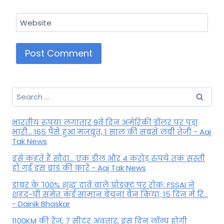
Website
Search
for:
भारतीय रुपया लगातार 9वें दिन अमेरिकी डॉलर पर पड़ा
भारी... 165 पैसे हुआ मजबूत, 1 साल की सबसे लंबी तेजी - Aaj
Tak News
इसे कहते हैं सौदा... एक डील और 4 करोड़ रुपये तक सस्ती
हो गई इस ब्रांड की कारें - Aaj Tak News
डाबर के '100% शुद्ध' दावे वाले प्रोडक्ट पर रोक: FSSAI ने
शहद-घी समेत कई सामान बेचना बैन किया; 15 दिन में रि...
- Dainik Bhaskar
1100KM की रेंज, 7 सीटर अवतार, इस दिन लॉन्च होगी