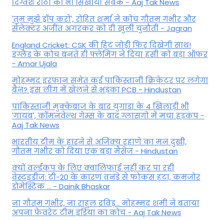
द‍िग्वेश राठी को भी स‍िखाया सबक - Aaj Tak News
'तुम मुझे ड्रॉप करो', रोहित शर्मा ने कोच गौतम गंभीर और
सेलेक्टर अजीत अगरकर को दी खुली चुनौती - Jagran
England Cricket: CSK की हिट जोड़ी फिर दिखेगी साथ!
इंग्लैंड के कोच बनते ही फ्लेमिंग ने दिया हसी को बड़ा ऑफर
- Amar Ujala
मोहम्मद इरफान समेत कई पाकिस्तानी क्रिकेटर पर लगेगा
बैन? इस लीग में खेलने से भड़का PCB - Hindustan
पाकिस्तानी मुक्केबाज के बाद युगांडा के 4 खिलाड़ी भी
'गायब', कॉमनवेल्थ गेम्स के बाद ग्लासगो में मचा हड़कंप -
Aaj Tak News
भारतीय टीम के हारने से अजिंक्य रहाणे का मन दुखी,
गौतम गंभीर को दिया एक बड़ा मैसेज - Hindustan
क्यों वर्ल्डकप के लिए क्वालिफाई नहीं कर पा रही
वेस्टइंडीज: टी-20 के कारण वनडे से फोकस हटा, कमजोर
डोमेस्टिक ... - Dainik Bhaskar
ना गौतम गंभीर, ना राहुल द्रव‍िड़... मोहम्मद शमी ने बताया
अपना फेवरेट टीम इंड‍िया का कोच - Aaj Tak News