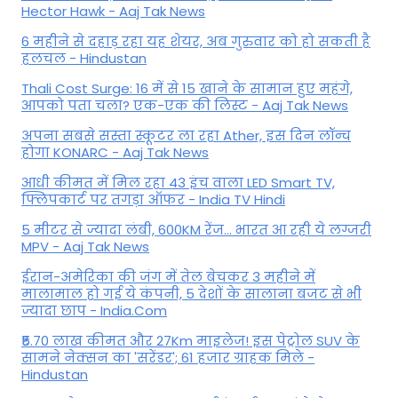
Hector Hawk - Aaj Tak News
6 महीने से दहाड़ रहा यह शेयर, अब गुरुवार को हो सकती है
हलचल - Hindustan
Thali Cost Surge: 16 में से 15 खाने के सामान हुए महंगे,
आपको पता चला? एक-एक की लिस्ट - Aaj Tak News
अपना सबसे सस्ता स्कूटर ला रहा Ather, इस दिन लॉन्च
होगा KONARC - Aaj Tak News
आधी कीमत में मिल रहा 43 इंच वाला LED Smart TV,
फ्लिपकार्ट पर तगड़ा ऑफर - India TV Hindi
5 मीटर से ज्यादा लंबी, 600KM रेंज... भारत आ रही ये लग्जरी
MPV - Aaj Tak News
ईरान-अमेरिका की जंग में तेल बेचकर 3 महीने में
मालामाल हो गई ये कंपनी, 5 देशों के सालाना बजट से भी
ज्यादा छाप - India.Com
₹5.70 लाख कीमत और 27Km माइलेज! इस पेट्रोल SUV के
सामने नेक्सन का 'सरेंडर'; 61 हजार ग्राहक मिले -
Hindustan