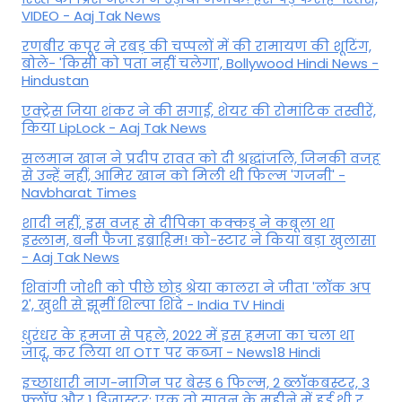
VIDEO - Aaj Tak News
रणबीर कपूर ने रबड़ की चप्पलों में की रामायण की शूटिंग,
बोले- 'किसी को पता नहीं चलेगा', Bollywood Hindi News -
Hindustan
एक्ट्रेस जिया शंकर ने की सगाई, शेयर की रोमांटिक तस्वीरें,
किया LipLock - Aaj Tak News
सलमान खान ने प्रदीप रावत को दी श्रद्धांजलि, जिनकी वजह
से उन्हें नहीं, आमिर खान को मिली थी फिल्म 'गजनी' -
Navbharat Times
शादी नहीं, इस वजह से दीपिका कक्कड़ ने कबूला था
इस्लाम, बनी फैजा इब्राहिम! को-स्टार ने किया बड़ा खुलासा
- Aaj Tak News
शिवांगी जोशी को पीछे छोड़ श्रेया कालरा ने जीता 'लॉक अप
2', खुशी से झूमीं शिल्पा शिंदे - India TV Hindi
धुरंधर के हमजा से पहले, 2022 में इस हमजा का चला था
जादू, कर लिया था OTT पर कब्जा - News18 Hindi
इच्छाधारी नाग-नागिन पर बेस्ड 6 फिल्म, 2 ब्लॉकबस्टर, 3
फ्लॉप और 1 डिजास्टर; एक तो सावन के महीने में हुई थी र...