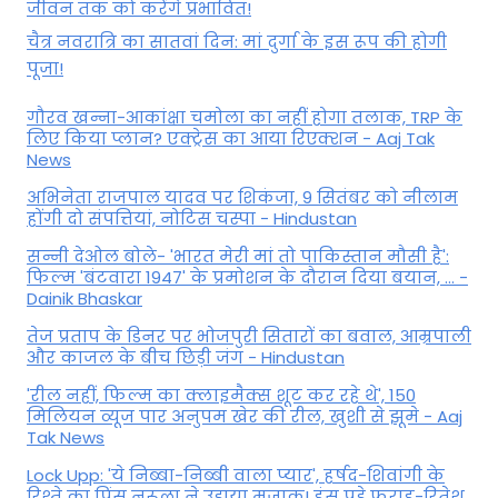
जीवन तक को करेंगे प्रभावित!
चैत्र नवरात्रि का सातवां दिन: मां दुर्गा के इस रूप की होगी
पूजा!
गौरव खन्ना-आकांक्षा चमोला का नहीं होगा तलाक, TRP के
लिए किया प्लान? एक्ट्रेस का आया रिएक्शन - Aaj Tak
News
अभिनेता राजपाल यादव पर शिकंजा, 9 सितंबर को नीलाम
होंगी दो संपत्तियां, नोटिस चस्पा - Hindustan
सन्नी देओल बोले- 'भारत मेरी मां तो पाकिस्तान मौसी है':
फिल्म 'बंटवारा 1947' के प्रमोशन के दौरान दिया बयान, ... -
Dainik Bhaskar
तेज प्रताप के डिनर पर भोजपुरी सितारों का बवाल, आम्रपाली
और काजल के बीच छिड़ी जंग - Hindustan
'रील नहीं, फिल्म का क्लाइमैक्स शूट कर रहे थे', 150
मिलियन व्यूज पार अनुपम खेर की रील, खुशी से झूमे - Aaj
Tak News
Lock Upp: 'ये निब्बा-निब्बी वाला प्यार', हर्षद-शिवांगी के
रिश्ते का प्रिंस नरूला ने उड़ाया मजाक! हंस पड़े फराह-रितेश,