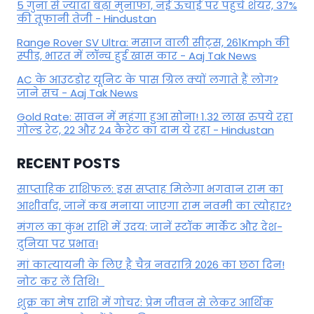
5 गुना से ज्यादा बढ़ा मुनाफा, नई ऊंचाई पर पहुंचे शेयर, 37%
की तूफानी तेजी - Hindustan
Range Rover SV Ultra: मसाज वाली सीट्स, 261Kmph की
स्पीड, भारत में लॉन्च हुई खास कार - Aaj Tak News
AC के आउटडोर यूनिट के पास ग्रिल क्यों लगाते हैं लोग?
जाने सच - Aaj Tak News
Gold Rate: सावन में महंगा हुआ सोना! 1.32 लाख रुपये रहा
गोल्ड रेट, 22 और 24 कैरेट का दाम ये रहा - Hindustan
RECENT POSTS
साप्ताहिक राशिफल: इस सप्ताह मिलेगा भगवान राम का
आशीर्वाद, जानें कब मनाया जाएगा राम नवमी का त्योहार?
मंगल का कुंभ राशि में उदय: जानें स्‍टॉक मार्केट और देश-
दुनिया पर प्रभाव!
मां कात्‍यायनी के लिए है चैत्र नवरात्रि 2026 का छठा दिन!
नोट कर लें तिथि!
शुक्र का मेष राशि में गोचर: प्रेम जीवन से लेकर आर्थिक