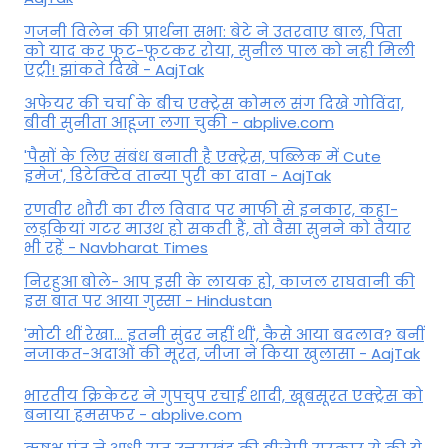
गजनी विलेन की प्रार्थना सभा: बेटे ने उतरवाए बाल, पिता
को याद कर फूट-फूटकर रोया, सुनील पाल को नही मिली
एंट्री! झांकते दिखे - AajTak
अफेयर की चर्चा के बीच एक्ट्रेस कोमल संग दिखे गोविंदा,
बीवी सुनीता आहूजा लगा चुकी - abplive.com
'पैसों के लिए संबंध बनाती है एक्ट्रेस, पब्लिक में Cute
इमेज', डिटेक्टिव तान्या पुरी का दावा - AajTak
रणवीर शौरी का रील विवाद पर माफी से इनकार, कहा-
लड़कियां गटर माउथ हो सकती हैं, तो वैसा सुनने को तैयार
भी रहें - Navbharat Times
निरहुआ बोले- आप इसी के लायक हो, काजल राघवानी की
इस बात पर आया गुस्सा - Hindustan
'मोटी थीं रेखा... इतनी सुंदर नहीं थीं', कैसे आया बदलाव? बनीं
नजाकत-अदाओं की मूरत, जीजा ने किया खुलासा - AajTak
भारतीय क्रिकेटर ने गुपचुप रचाई शादी, खूबसूरत एक्ट्रेस को
बनाया हमसफर - abplive.com