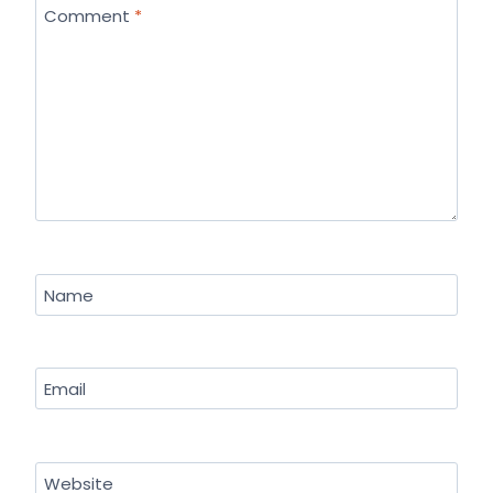
Comment
*
Name
Email
Website