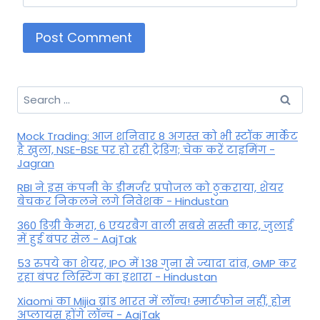
Search
for:
Mock Trading: आज शनिवार 8 अगस्त को भी स्टॉक मार्केट
है खुला, NSE-BSE पर हो रही ट्रेडिंग; चेक करें टाइमिंग -
Jagran
RBI ने इस कंपनी के डीमर्जर प्रपोजल को ठुकराया, शेयर
बेचकर निकलने लगे निवेशक - Hindustan
360 डिग्री कैमरा, 6 एयरबैग वाली सबसे सस्ती कार, जुलाई
में हुई बंपर सेल - AajTak
53 रुपये का शेयर, IPO में 138 गुना से ज्यादा दांव, GMP कर
रहा बंपर लिस्टिंग का इशारा - Hindustan
Xiaomi का Mijia ब्रांड भारत में लॉन्च! स्मार्टफोन नहीं, होम
अप्लायंस होंगे लॉन्च - AajTak