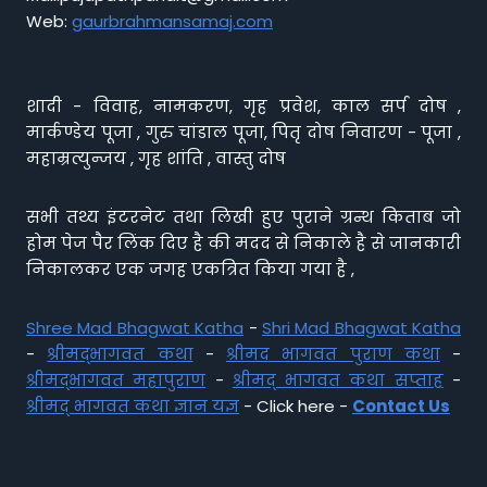
Web:
gaurbrahmansamaj.com
शादी - विवाह, नामकरण, गृह प्रवेश, काल सर्प दोष ,
मार्कण्डेय पूजा , गुरु चांडाल पूजा, पितृ दोष निवारण - पूजा ,
महाम्रत्युन्जय , गृह शांति , वास्तु दोष
सभी तथ्य इंटरनेट तथा लिखी हुए पुराने ग्रन्थ किताब जो
होम पेज पैर लिंक दिए है की मदद से निकाले है से जानकारी
निकालकर एक जगह एकत्रित किया गया है ,
Shree Mad Bhagwat Katha
-
Shri Mad Bhagwat Katha
-
श्रीमद्भागवत कथा
-
श्रीमद भागवत पुराण कथा
-
श्रीमद्भागवत महापुराण
-
श्रीमद् भागवत कथा सप्ताह
-
श्रीमद् भागवत कथा ज्ञान यज्ञ
- Click here -
Contact Us