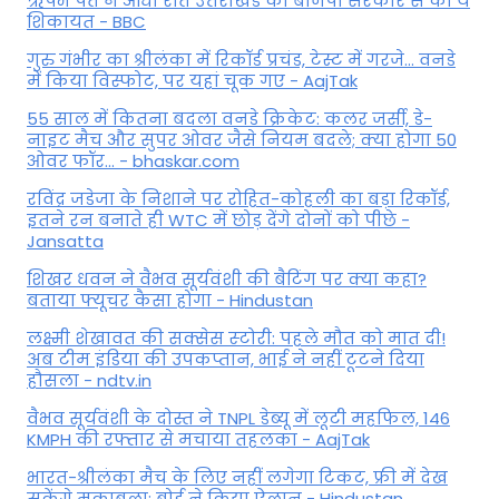
ऋषभ पंत ने आधी रात उत्तराखंड की बीजेपी सरकार से की ये
शिकायत - BBC
गुरु गंभीर का श्रीलंका में र‍िकॉर्ड प्रचंड, टेस्ट में गरजे... वनडे
में किया व‍िस्फोट, पर यहां चूक गए - AajTak
55 साल में कितना बदला वनडे क्रिकेट: कलर जर्सी, डे-
नाइट मैच और सुपर ओवर जैसे नियम बदले; क्या होगा 50
ओवर फॉर... - bhaskar.com
रविंद्र जडेजा के निशाने पर रोहित-कोहली का बड़ा रिकॉर्ड,
इतने रन बनाते ही WTC में छोड़ देंगे दोनों को पीछे -
Jansatta
शिखर धवन ने वैभव सूर्यवंशी की बैटिंग पर क्या कहा?
बताया फ्यूचर कैसा होगा - Hindustan
लक्ष्मी शेखावत की सक्‍सेस स्‍टोरी: पहले मौत को मात दी!
अब टीम इंडिया की उपकप्तान, भाई ने नहीं टूटने दिया
हौसला - ndtv.in
वैभव सूर्यवंशी के दोस्त ने TNPL डेब्यू में लूटी महफिल, 146
KMPH की रफ्तार से मचाया तहलका - AajTak
भारत-श्रीलंका मैच के लिए नहीं लगेगा टिकट, फ्री में देख
सकेंगे मुकाबला; बोर्ड ने किया ऐलान - Hindustan