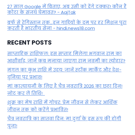
27 साल Google में बिताए, अब उसी को देंगे टक्कर! कौन हैं
कोटा के संजय घेमावत? - AajTak
बर्फ से रेगिस्तान तक...इन गाड़ियों के दम पर हर मिशन पूरा
करती है भारतीय सेना - hindi.news18.com
RECENT POSTS
साप्ताहिक राशिफल: इस सप्ताह मिलेगा भगवान राम का
आशीर्वाद, जानें कब मनाया जाएगा राम नवमी का त्योहार?
मंगल का कुंभ राशि में उदय: जानें स्‍टॉक मार्केट और देश-
दुनिया पर प्रभाव!
मां कात्‍यायनी के लिए है चैत्र नवरात्रि 2026 का छठा दिन!
नोट कर लें तिथि!
शुक्र का मेष राशि में गोचर: प्रेम जीवन से लेकर आर्थिक
जीवन तक को करेंगे प्रभावित!
चैत्र नवरात्रि का सातवां दिन: मां दुर्गा के इस रूप की होगी
पूजा!