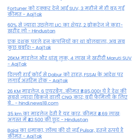
Fortuner को टक्कर देने आई SUV, 3 महीने में ही बढ़ गई
कीमत - AajTak
60% से ज्यादा उछलेगा LIC का शेयर, 2 ब्रोकरेज ने कहा-
खरीद लो - Hindustan
एक दशक पहले इन कंपनियों का था बोलबाला, अब सब
कुछ बर्बाद! - AajTak
26KM माइलेज और धांसू लुक, 4 लाख ने खरीदी Maruti SUV
- AajTak
दिल्ली हाई कोर्ट से Dabur को राहत, FSSAI के आदेश पर
लगाई अंतरिम रोक - AajTak
26 KM माइलेज, 6 एयरबैग...कीमत ₹8,85,000! ये है देश की
सबसे ज्यादा बिकने वाली CNG कार; बड़ी फैमिली के लिए
बे... - hindi.news18.com
35 km का माइलेज देती है यह कार, कीमत ₹4.69 लाख;
अगस्त में ₹42,500 की छूट - Hindustan
Bajaj का धमाका, लॉन्च की दो नई Pulsar, इतने रुपये है
कीमत - AajTak