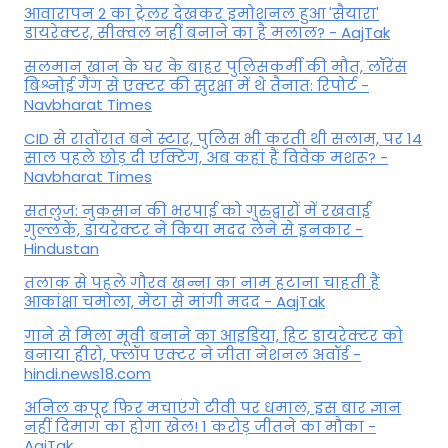
आवारापन 2 का ट्रेलर देखकर इमोशनल हुआ 'सैयारा'
डायरेक्टर, सीक्वल नहीं बनाने का है मलाल? - AajTak
सलमान खान के घर के बाहर पुलिसकर्मी की मौत, लॉरेंस
बिश्नोई गैंग से एक्टर की सुरक्षा में थे तैनात: रिपोर्ट -
Navbharat Times
CID से रातोंरात बने स्टार, पुलिस भी करती थी सलाम, पर 14
साल पहले छोड़ दी एक्टिंग, अब कहां हैं विवेक मशरू? -
Navbharat Times
सतलुज: नुकसान की भरपाई को गुरुद्वारों में रखवाईं
गुल्लकें, डायरेक्टर ने किया मदद लेने से इनकार -
Hindustan
तलाक से पहले गौरव खन्ना का नाम हटाना चाहती हैं
आकांक्षा चमोला, मेटा से मांगी मदद - AajTak
गाने से मिला मूवी बनाने का आइडिया, हिट डायरेक्टर को
बनाया हीरो, फ्लॉप एक्टर ने जीता नेशनल अवॉर्ड -
hindi.news18.com
अनिल कपूर फिर मचाएंगे टीवी पर धमाल, इस बार ज्ञान
नहीं दिमाग का होगा खेल! 1 करोड़ जीतने का मौका -
AajTak