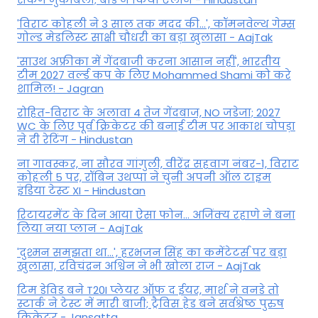
'विराट कोहली ने 3 साल तक मदद की...', कॉमनवेल्थ गेम्स
गोल्ड मेडलिस्ट साक्षी चौधरी का बड़ा खुलासा - AajTak
'साउथ अफ्रीका में गेंदबाजी करना आसान नहीं', भारतीय
टीम 2027 वर्ल्‍ड कप के लिए Mohammed Shami को करे
शामिल! - Jagran
रोहित-विराट के अलावा 4 तेज गेंदबाज, NO जडेजा; 2027
WC के लिए पूर्व क्रिकेटर की बनाई टीम पर आकाश चोपड़ा
ने दी रेटिंग - Hindustan
ना गावस्कर, ना सौरव गांगुली, वीरेंद्र सहवाग नंबर-1, विराट
कोहली 5 पर, रॉबिन उथप्पा ने चुनी अपनी ऑल टाइम
इंडिया टेस्ट XI - Hindustan
रिटायरमेंट के दिन आया ऐसा फोन... अजिंक्य रहाणे ने बना
लिया नया प्लान - AajTak
'दुश्मन समझता था...', हरभजन सिंह का कमेंटेटर्स पर बड़ा
खुलासा, रव‍िचंद्रन अश्विन ने भी खोला राज - AajTak
टिम डेविड बने T20I प्लेयर ऑफ द ईयर, मार्श ने वनडे तो
स्टार्क ने टेस्ट में मारी बाजी; ट्रैविस हेड बने सर्वश्रेष्ठ पुरुष
क्रिकेटर - Jansatta