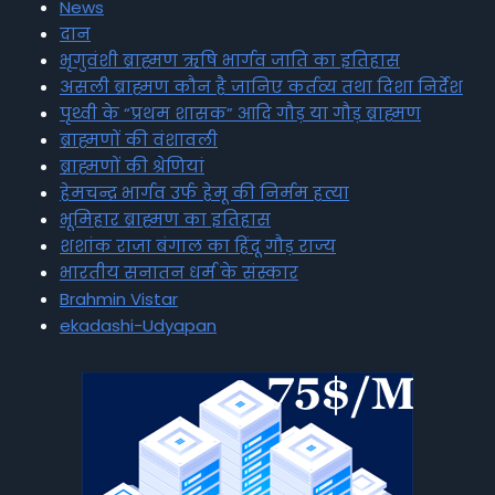
News
दान
भृगुवंशी ब्राह्मण ऋषि भार्गव जाति का इतिहास
असली ब्राह्मण कौन है जानिए कर्तव्य तथा दिशा निर्देश
पृथ्वी के “प्रथम शासक” आदि गौड़ या गौड़ ब्राह्मण
ब्राह्मणों की वंशावली
ब्राह्मणों की श्रेणियां
हेमचन्द्र भार्गव उर्फ हेमू की निर्मम हत्या
भूमिहार ब्राह्मण का इतिहास
शशांक राजा बंगाल का हिंदू गौड़ राज्य
भारतीय सनातन धर्म के संस्कार
Brahmin Vistar
ekadashi-Udyapan