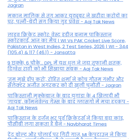
Jagran
मकान मालिक से तंग आकर यूट्यूबर ने खरीदा करोड़ों का
घर, पत्नी-बेटी संग किया गृह प्रवेश - Aaj Tak News
लाइव क्रिकेट स्कोर: वेस्ट इंडीज बनाम पाकिस्तान
स्कोरकार्ड, आज का मैच | WI Vs PAK Cricket Live Score,
Pakistan in West Indies, 2 Test Series, 2026 | WI - 344
(105.4) & 117 (46.1) - Jansatta
9 छक्के, 6 चौके... DPL में यश धुल ने जड़ा तूफानी शतक,
द‍िग्वेश राठी को भी स‍िखाया सबक - Aaj Tak News
'तुम मुझे ड्रॉप करो', रोहित शर्मा ने कोच गौतम गंभीर और
सेलेक्टर अजीत अगरकर को दी खुली चुनौती - Jagran
पाकिस्तानी मुक्केबाज के बाद युगांडा के 4 खिलाड़ी भी
'गायब', कॉमनवेल्थ गेम्स के बाद ग्लासगो में मचा हड़कंप -
Aaj Tak News
पाकिस्तान के दर्जन भर पूर्व क्रिकेटर्स ने किया बड़ा कांड,
पीसीबी लगा सकता है बैन - Navbharat Times
ट्रेंट बोल्ट और पोलार्ड पर गिरी गाज, MI केपटाउन ने किया