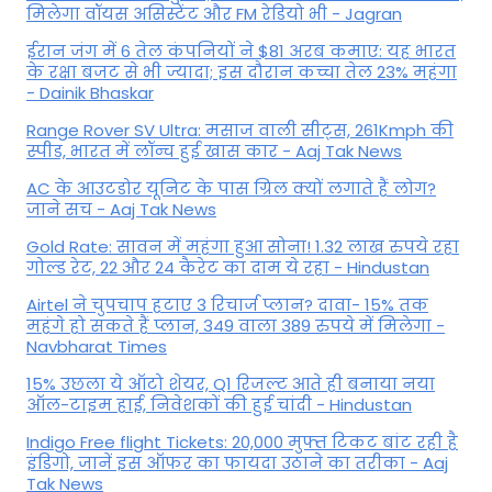
मिलेगा वॉयस असिस्टेंट और FM रेडियो भी - Jagran
ईरान जंग में 6 तेल कंपनियों ने $81 अरब कमाए: यह भारत
के रक्षा बजट से भी ज्यादा; इस दौरान कच्चा तेल 23% महंगा
- Dainik Bhaskar
Range Rover SV Ultra: मसाज वाली सीट्स, 261Kmph की
स्पीड, भारत में लॉन्च हुई खास कार - Aaj Tak News
AC के आउटडोर यूनिट के पास ग्रिल क्यों लगाते हैं लोग?
जाने सच - Aaj Tak News
Gold Rate: सावन में महंगा हुआ सोना! 1.32 लाख रुपये रहा
गोल्ड रेट, 22 और 24 कैरेट का दाम ये रहा - Hindustan
Airtel ने चुपचाप हटाए 3 रिचार्ज प्लान? दावा- 15% तक
महंगे हो सकते हैं प्लान, 349 वाला 389 रुपये में मिलेगा -
Navbharat Times
15% उछला ये ऑटो शेयर, Q1 रिजल्ट आते ही बनाया नया
ऑल-टाइम हाई, निवेशकों की हुई चांदी - Hindustan
Indigo Free flight Tickets: 20,000 मुफ्त टिकट बांट रही है
इंडिगो, जानें इस ऑफर का फायदा उठाने का तरीका - Aaj
Tak News