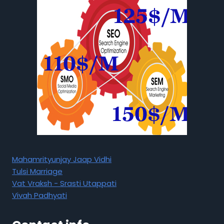
Mahamrityunjay Jaap Vidhi
Tulsi Marriage
Vat Vraksh - Srasti Utappati
Vivah Padhyati