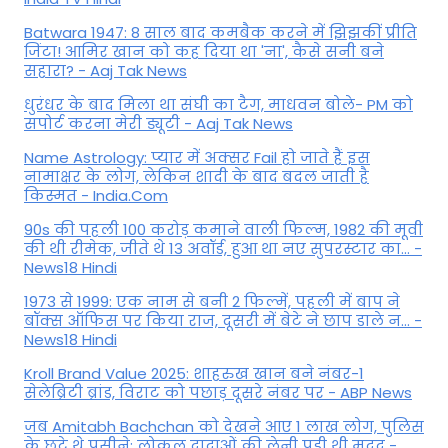
Batwara 1947: 8 साल बाद कमबैक करने में झिझकीं प्रीति
जिंटा! आमिर खान को कह दिया था 'ना', कैसे सनी बने
सहारा? - Aaj Tak News
धुरंधर के बाद मिला था संघी का टैग, माधवन बोले- PM को
सपोर्ट करना मेरी ड्यूटी - Aaj Tak News
Name Astrology: प्यार में अक्सर Fail हो जाते हैं इस
नामाक्षर के लोग, लेकिन शादी के बाद बदल जाती है
किस्मत - India.Com
90s की पहली 100 करोड़ कमाने वाली फिल्म, 1982 की मूवी
की थी रीमेक, जीते थे 13 अवॉर्ड, हुआ था नए सुपरस्टार का... -
News18 Hindi
1973 से 1999: एक नाम से बनी 2 फिल्में, पहली में बाप ने
बॉक्स ऑफिस पर किया राज, दूसरी में बेटे ने छाप डाले न... -
News18 Hindi
Kroll Brand Value 2025: शाहरुख खान बने नंबर-1
सेलेब्रिटी ब्रांड, विराट को पछाड़ दूसरे नंबर पर - ABP News
जब Amitabh Bachchan को देखने आए 1 लाख लोग, पुलिस
के छूटे थे पसीने; लोकल दादाओं की लेनी पड़ी थी मदद -