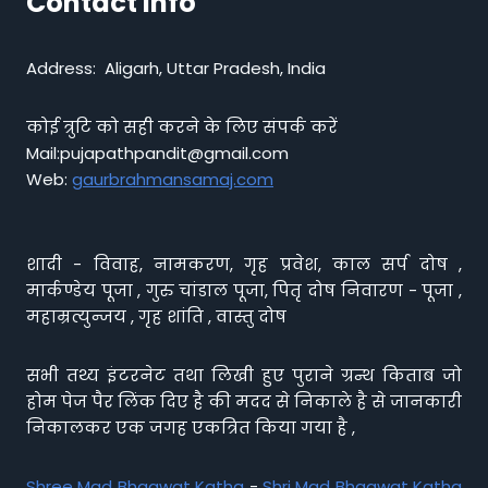
Contact info
Address: Aligarh, Uttar Pradesh, India
कोई त्रुटि को सही करने के लिए संपर्क करें
Mail:pujapathpandit@gmail.com
Web:
gaurbrahmansamaj.com
शादी - विवाह, नामकरण, गृह प्रवेश, काल सर्प दोष ,
मार्कण्डेय पूजा , गुरु चांडाल पूजा, पितृ दोष निवारण - पूजा ,
महाम्रत्युन्जय , गृह शांति , वास्तु दोष
सभी तथ्य इंटरनेट तथा लिखी हुए पुराने ग्रन्थ किताब जो
होम पेज पैर लिंक दिए है की मदद से निकाले है से जानकारी
निकालकर एक जगह एकत्रित किया गया है ,
Shree Mad Bhagwat Katha
-
Shri Mad Bhagwat Katha