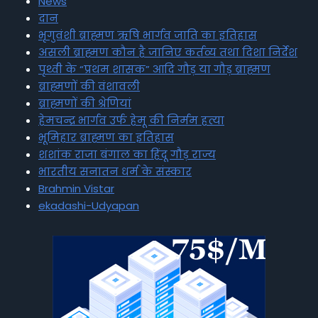
News
दान
भृगुवंशी ब्राह्मण ऋषि भार्गव जाति का इतिहास
असली ब्राह्मण कौन है जानिए कर्तव्य तथा दिशा निर्देश
पृथ्वी के “प्रथम शासक” आदि गौड़ या गौड़ ब्राह्मण
ब्राह्मणों की वंशावली
ब्राह्मणों की श्रेणियां
हेमचन्द्र भार्गव उर्फ हेमू की निर्मम हत्या
भूमिहार ब्राह्मण का इतिहास
शशांक राजा बंगाल का हिंदू गौड़ राज्य
भारतीय सनातन धर्म के संस्कार
Brahmin Vistar
ekadashi-Udyapan