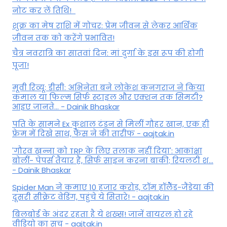
नोट कर लें तिथि!
शुक्र का मेष राशि में गोचर: प्रेम जीवन से लेकर आर्थिक
जीवन तक को करेंगे प्रभावित!
चैत्र नवरात्रि का सातवां दिन: मां दुर्गा के इस रूप की होगी
पूजा!
मूवी रिव्यू: डीसी: अभिनेता बने लोकेश कनगराज ने किया
कमाल या फिल्म सिर्फ स्टाइल और एक्शन तक सिमटी?
आइए जानते... - Dainik Bhaskar
पति के सामने Ex कुशाल टंडन से मिलीं गौहर खान, एक ही
फ्रेम में दिखे साथ, फैंस ने की तारीफ - aajtak.in
'गौरव खन्ना को TRP के लिए तलाक नहीं दिया': आकांक्षा
बोलीं- पेपर्स तैयार हैं, सिर्फ साइन करना बाकी; रियलटी श...
- Dainik Bhaskar
Spider Man ने कमाए 10 हजार करोड़, टॉम हॉलैेंड-जैंडेया की
दूसरी सीक्रेट वेडिंग, पहुंचे ये सितारे! - aajtak.in
बिलबोर्ड के अंदर रहता है ये शख्स! जानें वायरल हो रहे
वीडियो का सच - aajtak.in