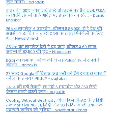
कुछ बर्बाद! - aajtak.in
डाबर के '100% प्योर' दावे वाले प्रोडक्ट्स पर बैन टला: FSSAI
के बिक्री रोकने वाले आदेश पर हाईकोर्ट का स्टे; ... - Dainik
Bhaskar
26 KM माइलेज, 6 एयरबैग...कीमत ₹8,85,000! ये है देश की
सबसे ज्यादा बिकने वाली CNG कार; बड़ी फैमिली के लिए
बे... - News18 Hindi
35 km का माइलेज देती है यह कार, कीमत ₹4.69 लाख;
अगस्त में ₹42,500 की छूट - Hindustan
Bajaj का धमाका, लॉन्च की दो नई Pulsar, इतने रुपये है
कीमत - aajtak.in
27 साल Google में बिताए, अब उसी को देंगे टक्कर! कौन हैं
कोटा के संजय घेमावत? - aajtak.in
TATA की बड़ी तैयारी, ला रही 6 एयरबैग और 360 डिग्री
कैमरा वाली सस्ती कार - aajtak.in
Cooling Without Electricity: बिना बिजली-AC के 7 डिग्री
तक ठंडा होगा कमरा, मिट्टी और 3D प्रिंटिंग वाली तकनीक
बदलेगी कूलिंग की दुनिया - Navbharat Times