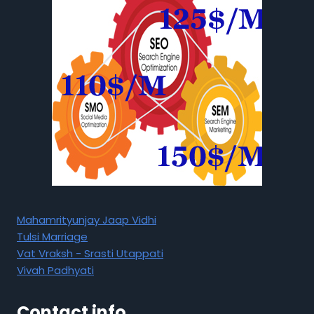
Mahamrityunjay Jaap Vidhi
Tulsi Marriage
Vat Vraksh - Srasti Utappati
Vivah Padhyati
Contact info