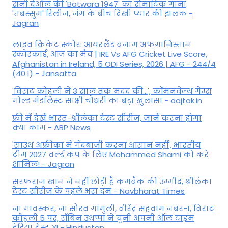
सनी देओल की 'Batwara 1947' का रोमांटिक गाना
'तबस्सुम' रिलीज, जंग के बीच दिखी प्यार की झलक -
Jagran
लाइव क्रिकेट स्कोर: आयरलैंड बनाम अफगानिस्तान
स्कोरकार्ड, आज का मैच | IRE Vs AFG Cricket Live Score,
Afghanistan in Ireland, 5 ODI Series, 2026 | AFG - 244/4
(40.1) - Jansatta
'विराट कोहली ने 3 साल तक मदद की...', कॉमनवेल्थ गेम्स
गोल्ड मेडलिस्ट साक्षी चौधरी का बड़ा खुलासा - aajtak.in
फ्री में देखें भारत-श्रीलंका टेस्ट सीरीज, जानें करना होगा
क्या काम - ABP News
'साउथ अफ्रीका में गेंदबाजी करना आसान नहीं', भारतीय
टीम 2027 वर्ल्‍ड कप के लिए Mohammed Shami को करे
शामिल! - Jagran
सरफराज खान ने नहीं छोड़ी है कमबैक की उम्मीद, श्रीलंका
टेस्ट सीरीज के पहले भरा दम - Navbharat Times
ना गावस्कर, ना सौरव गांगुली, वीरेंद्र सहवाग नंबर-1, विराट
कोहली 5 पर, रॉबिन उथप्पा ने चुनी अपनी ऑल टाइम
इंडिया टेस्ट XI - Hindustan