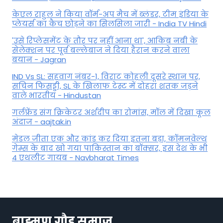
केएल राहुल ने किया वॉर्म-अप मैच में ब्लंडर, टीम इंडिया के
प्लेयर्स का कैच छोड़ने का सिलसिला जारी - India TV Hindi
'उसे रिप्लेसमेंट के तौर पर नहीं आना था', आकिब नबी के
सेलेक्शन पर पूर्व बल्लेबाज ने दिया हैरान करने वाला
बयान - Jagran
IND Vs SL: सहवाग नंबर-1, विराट कोहली दूसरे स्थान पर,
सचिन फिसड्डी, SL के खिलाफ टेस्ट में दोहरा शतक जड़ने
वाले भारतीय - Hindustan
गर्लफ्रेंड संग क्रिकेटर अर्शदीप का रोमांस, मॉल में द‍िखा कूल
अंदाज - aajtak.in
मेडल जीता एक और कांड कर दिया इतना बड़ा, कॉमनवेल्थ
गेम्स के बाद खो गया पाकिस्तान का बॉक्सर, इस देश के भी
4 एथलीट गायब - Navbharat Times
ब्राह्मण गौड़ समाज