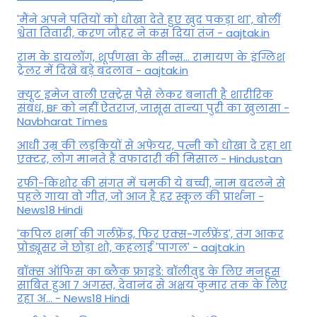
'मैंने अपने पतियों को धोखा देते हुए खुद पकड़ा था', बोलीं
श्वेता तिवारी, करण जौहर ने कस दिया तंज - aajtak.in
राम के डायलॉग, शूर्पणखा के सीन्स... रामायण के इंग्लिश
ट्रेलर में दिखे बड़े बदलाव - aajtak.in
क्यूट इमेज वाली एक्ट्रेस पैसे लेकर बनाती है शारीरिक
संबंध, BF को नहीं ऐतराज, जासूस तान्‍या पुरी का खुलासा -
Navbharat Times
आधी उम्र की लड़कियों से अफेयर, पत्नी को धोखा दे रहा था
एक्टर, लोग मानते हैं वफादारी की मिसाल - Hindustan
रफी-किशोर की संगत में चमकी ये बच्ची, नाम बदलने से
पहले गाया वो गीत, जो आज है हर स्कूल की प्रार्थना -
News18 Hindi
'कपिल शर्मा की गर्लफ्रेंड, फिर एक्स-गर्लफ्रेंड', तंग आकर
प्रोड्यूसर ने छोड़ा शो, कहलाई 'पागल' - aajtak.in
बॉक्स ऑफिस का ब्लैक फ्राइडे: बॉलीवुड के लिए मनहूस
साबित हुआ 7 अगस्त, देवानंद से अक्षय कुमार तक के लिए
रहा अ... - News18 Hindi