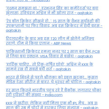
'दुश्मन समझता था...', हरभजन सिंह का कमेंटेटर्स पर बड़ा
खुलासा, रव‍िचंद्रन अश्विन ने भी खोला राज - aajtak.in
'रेड बॉल क्रिकेट सीखने दो...', 15 साल के वैभव सूर्यवंशी की
उपकप्तानी पर फ‍िर व‍िवाद, अब इस क्रिकेटर ने छेड़ी बहस -
aajtak.in
रिटायरमेंट के बाद अब इस T20 लीग में खेलेंगे अजिंक्य
रहाणे, टीम ने किया एलान - ABP News
पाकिस्तानी क्रिकेटर हमजा नजर पर 2 साल का बैन, PCB
ने ल‍िया बड़ा एक्शन, VISA व‍िवाद से बखेड़ा - aajtak.in
'हार्दिक चाहिए... तो रिंकू-हर्षित छोड़ो', अश्विन ने KKR के
सामने रख दी सबसे बड़ी शर्त - aajtak.in
भारत से भिड़ने से पहले श्रीलंका को डबल झटका... कुसल
मेंडिस टेस्ट सीरीज से बाहर, ये धुरंधर भी चोटिल - aajtak.in
हर साल कितने भारतीय पहुंच रहे हैं बैंकॉक, लगातार चौंका
रही टूरिस्टों की संख्या - India.com
KKR ने खरीदा, लेकिन नहीं मिला एक भी IPL मैच... अब 31
साल की उम्र में चोटों से हारकर लिया संन्यास - aajtak.in