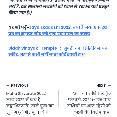
मान्यताओं पर आधारित हैं, इसका कोई भी वैज्ञानिक प्रमाण
नहीं है. इसे सामान्य जनरुचि को ध्यान में रखकर यहां प्रस्तुत
किया गया है.)
यह भी पढ़ें-
Jaya Ekadashi 2022: क्या है जया एकादशी
व्रत का महत्व? नोट करें पूजा एवं पारण का समय
Siddhivinayak Temple : मुंबई का सिद्धिविनायक
मंदिर, जहां से कभी नहीं जाता कोई खाली हाथ
Post
PREVIOUS
NEXT
Maha Shivaratri 2022 :
आज का राशिफल (10
navigation
साल 2022 में कब है
फरवरी, 2022)- इन पांच
महाशिवरात्रि, जानें पूजा का
राशियों पर आज रहेगी माँ
शुभ मुहूर्त और पूजा विधि
लक्ष्मी की विशेष कृपा