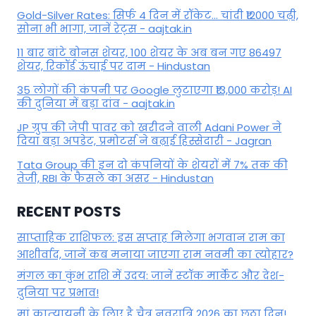
Gold-Silver Rates: सिर्फ 4 दिन में रॉकेट... चांदी ₹12000 चढ़ी,
सोना भी भागा, जानें रेट्स - aajtak.in
11 बार बांटे बोनस शेयर, 100 शेयर के अब बन गए 86497
शेयर, रिकॉर्ड ऊंचाई पर दाम - Hindustan
35 लोगों की कंपनी पर Google लुटाएगा ₹13,000 करोड़! AI
की दुनिया में बड़ा दांव - aajtak.in
JP ग्रुप की जेपी पावर को खरीदने वाली Adani Power ने
दिया बड़ा अपडेट, प्रमोटर्स ने बढ़ाई हिस्सेदारी - Jagran
Tata Group की इन दो कंपनियों के शेयरों में 7% तक की
तेजी, RBI के फैसले का असर - Hindustan
RECENT POSTS
साप्ताहिक राशिफल: इस सप्ताह मिलेगा भगवान राम का
आशीर्वाद, जानें कब मनाया जाएगा राम नवमी का त्योहार?
मंगल का कुंभ राशि में उदय: जानें स्‍टॉक मार्केट और देश-
दुनिया पर प्रभाव!
मां कात्‍यायनी के लिए है चैत्र नवरात्रि 2026 का छठा दिन!