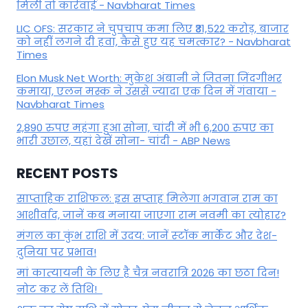
मिली तो कार्रवाई - Navbharat Times
LIC OFS: सरकार ने चुपचाप कमा लिए ₹31,522 करोड़, बाजार
को नहीं लगने दी हवा, कैसे हुए यह चमत्कार? - Navbharat
Times
Elon Musk Net Worth: मुकेश अंबानी ने जितना जिंदगीभर
कमाया, एलन मस्क ने उससे ज्यादा एक दिन में गंवाया -
Navbharat Times
2,890 रुपए महंगा हुआ सोना, चांदी में भी 6,200 रुपए का
भारी उछाल, यहां देखें सोना- चांदी - ABP News
RECENT POSTS
साप्ताहिक राशिफल: इस सप्ताह मिलेगा भगवान राम का
आशीर्वाद, जानें कब मनाया जाएगा राम नवमी का त्योहार?
मंगल का कुंभ राशि में उदय: जानें स्‍टॉक मार्केट और देश-
दुनिया पर प्रभाव!
मां कात्‍यायनी के लिए है चैत्र नवरात्रि 2026 का छठा दिन!
नोट कर लें तिथि!