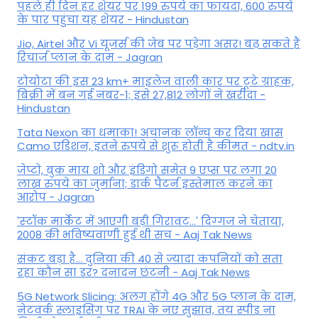
पहले ही दिन हर शेयर पर 199 रुपये का फायदा, 600 रुपये
के पार पहुंचा यह शेयर - Hindustan
Jio, Airtel और Vi यूजर्स की जेब पर पड़ेगा असर! बढ़ सकते हैं
रिचार्ज प्लान के दाम - Jagran
टोयोटा की इस 23 km+ माइलेज वाली कार पर टूटे ग्राहक,
बिक्री में बन गई नंबर-1; इसे 27,812 लोगों ने खरीदा -
Hindustan
Tata Nexon का धमाका! अचानक लॉन्च कर दिया खास
Camo एडिशन, इतने रुपये से शुरू होती है कीमत - ndtv.in
जेप्टो, बुक माय शो और इंडिगो समेत 9 एप्स पर लगा 20
लाख रुपये का जुर्माना; डार्क पैटर्न इस्तेमाल करने का
आरोप - Jagran
'स्‍टॉक मार्केट में आएगी बड़ी गिरावट...' दिग्‍गज ने चेताया,
2008 की भविष्यवाणी हुई थी सच - Aaj Tak News
संकट बड़ा है... दुनिया की 40 से ज्यादा कंपनियों को सता
रहा कौन सा डर? दनादन छंटनी - Aaj Tak News
5G Network Slicing: अलग होंगे 4G और 5G प्लान के दाम,
नेटवर्क स्लाइसिंग पर TRAI के नए सुझाव, तय स्पीड ना