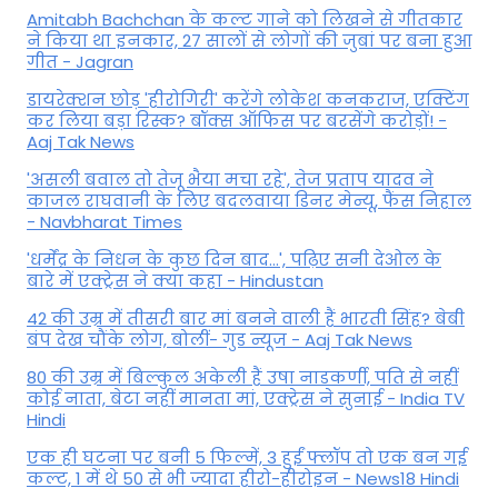
Amitabh Bachchan के कल्ट गाने को लिखने से गीतकार
ने किया था इनकार, 27 सालों से लोगों की जुबां पर बना हुआ
गीत - Jagran
डायरेक्शन छोड़ 'हीरोगिरी' करेंगे लोकेश कनकराज, एक्टिंग
कर लिया बड़ा रिस्क? बॉक्स ऑफिस पर बरसेंगे करोड़ों! -
Aaj Tak News
'असली बवाल तो तेजू भैया मचा रहे', तेज प्रताप यादव ने
काजल राघवानी के लिए बदलवाया डिनर मेन्यू, फैंस न‍िहाल
- Navbharat Times
'धर्मेंद्र के निधन के कुछ दिन बाद...', पढ़िए सनी देओल के
बारे में एक्ट्रेस ने क्या कहा - Hindustan
42 की उम्र में तीसरी बार मां बनने वाली हैं भारती सिंह? बेबी
बंप देख चौंके लोग, बोलीं- गुड न्यूज - Aaj Tak News
80 की उम्र में बिल्कुल अकेली हैं उषा नाडकर्णी, पति से नहीं
कोई नाता, बेटा नहीं मानता मां, एक्ट्रेस ने सुनाई - India TV
Hindi
एक ही घटना पर बनी 5 फिल्में, 3 हुईं फ्लॉप तो एक बन गई
कल्ट, 1 में थे 50 से भी ज्यादा हीरो-हीरोइन - News18 Hindi