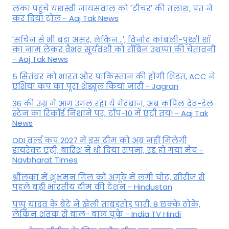
लंका पहुंचे यशस्वी जायसवाल को 'टीचर' की तलाश, पंत ने
कर द‍िया ट्रोल - Aaj Tak News
'सचिन से भी बड़ा असर, लेकिन...', व‍िनोद कांबली-पृथ्वी शॉ
का नाम लेकर वैभव सूर्यवंशी को रॉबिन उथप्पा की चेतावनी
- Aaj Tak News
5 सितंबर को भारत और पाकिस्‍तान की होगी भिड़ंत, ACC ने
एशिया कप का पूरा शेड्यूल किया जारी - Jagran
36 की उम्र में आग उगल रहा ये गेंदबाज, अब कपिल देव-डेल
स्टेन का रिकॉर्ड निशाने पर, टॉप-10 में एंट्री तय! - Aaj Tak
News
ODI वर्ल्ड कप 2027 में इस टीम को अब नहीं मिलेगी
डायरेक्ट एंट्री, बारिश ने धो दिया सपना, रद्द हो गया मैच -
Navbharat Times
श्रीलंका में शुभमन गिल को अंगूठे में लगी चोट, सीरीज से
पहले बढ़ी भारतीय टीम की टेंशन - Hindustan
पप्पू यादव के बेटे ने खेली ताबड़तोड़ पारी, 8 छक्के ठोके,
लेकिन शतक से बाल- बाल चूके - India TV Hindi