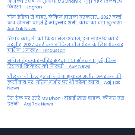
अजिंक्‍य रहाणे ने सुनाया MS Dhoni से जुड़ा बेहद दिलचस्प
किस्सा - Jagran
टीम इंडिया से बाहर, लेकिन हौसला बरकरार... 2027 वर्ल्ड
कप खेलना चाहते हैं मोहम्मद शमी, कोच का बड़ा खुलासा -
Aaj Tak News
विराट कोहली को किया नजरअंदाज, इस भारतीय को दी
तरजीह; 2027 वर्ल्ड कप में किन तीन बैटर के लिए बेकरार
हाशिम अमला? - Hindustan
सचिन तेंदुलकर-वीरेंद्र सहवाग या सौरव गांगुली, किस
रिटायर्ड क्रिकेटर को मिलती - ABP News
श्रीलंका में फेल हुए तो मचेगा भूचाल! अजीत अगरकर की
कुर्सी दांव पर, गौतम गंभीर पर भी बढ़ेगा दबाव - Aaj Tak
News
रेस ट्रैक पर उतरे MS Dhoni! दौड़ाई ख़ास बाइक, कीमत बस
इतनी - Aaj Tak News