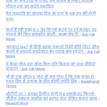
शुक्र का मेष राशि में गोचर: प्रेम जीवन से लेकर आर्थिक
जीवन तक को करेंगे प्रभावित!
चैत्र नवरात्रि का सातवां दिन: मां दुर्गा के इस रूप की होगी
पूजा!
कर्ज में डूबी एक्ट्रेस C ग्रेड फिल्में करने पर हुई मजबूर, घर
चलाने को किए समझौते, बोली- आत्मा बेच दी - Aaj Tak
News
'बंटवारा 1947' में सिर्फ खाना पकाती दिखीं प्रीति जिंटा, सीन
करने में घबराईं, डायरेक्टर का जवाब सुन हुईं दंग - Aaj Tak
News
ये कैसा मौन व्रत! मीम किंग रवि किशन का नया वीडियो
वायरल - Aaj Tak News
'मैं भी एक औरत हूं, मेरा भी मन होता है कि एक बच्चा हो',
पवन सिंह से तलाक के बीच बोलीं ज्योति सिंह - Navbharat
Times
ओटीटी पर 7 अगस्त रिलीज होंगी ये 8 धमाकेदार फिल्में-
सीरीज, एक्शन-सस्पेंस का भरपूर डोज, वीकेंड बनाएं खास -
News18 Hindi