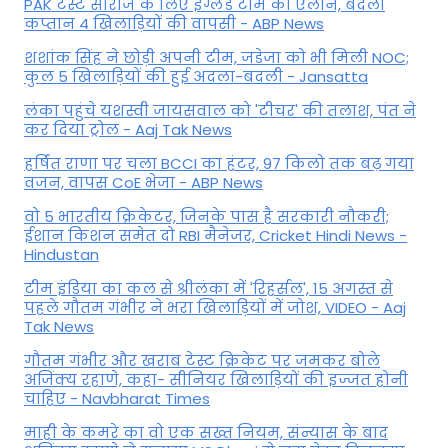
PAK टेस्ट सीरीज के लिए इंग्लैंड टीम का एलान, बदला
कप्तान 4 खिलाड़ियों की वापसी - ABP News
शशांक सिंह ने छोड़ी अपनी टीम, जडेजा को भी मिली NOC;
कुल 5 खिलाड़ियों की हुई अदला-बदली - Jansatta
लंका पहुंचे यशस्वी जायसवाल को 'टीचर' की तलाश, पंत ने
कर द‍िया ट्रोल - Aaj Tak News
हर्षित राणा पर चला BCCI का हंटर, 97 किलो तक बढ़ गया
वजन, वापस CoE भेजा - ABP News
वो 5 भारतीय क्रिकेटर, जिनके पास है सरकारी नौकरी;
ईशान किशन समेत दो RBI मैनेजर, Cricket Hindi News -
Hindustan
टीम इंडिया का कल से श्रीलंका में 'रिहर्सल', 15 अगस्त से
पहले गौतम गंभीर ने भरा ख‍िलाड़‍ियों में जोश, VIDEO - Aaj
Tak News
गौतम गंभीर और खराब टेस्ट क्रिकेट पर जमकर बोले
अजिंक्य रहाणे, कहा- सीनियर खिलाड़ियों की इज्जत होनी
चाहिए - Navbharat Times
माही के कमरे का वो एक सख्त नियम, संन्यास के बाद