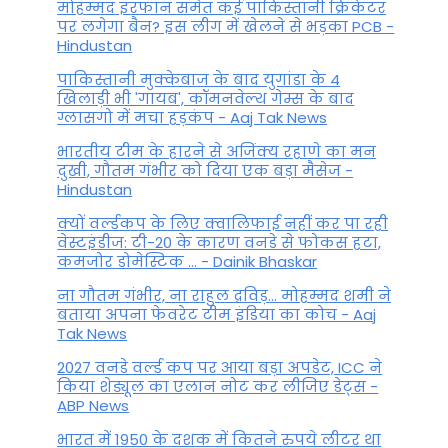
मोहम्मद इरफान समेत कई पाकिस्तानी क्रिकेटर
पर लगेगा बैन? इस लीग में खेलने से भड़का PCB -
Hindustan
पाकिस्तानी मुक्केबाज के बाद युगांडा के 4
खिलाड़ी भी 'गायब', कॉमनवेल्थ गेम्स के बाद
ग्लासगो में मचा हड़कंप - Aaj Tak News
भारतीय टीम के हारने से अजिंक्य रहाणे का मन
दुखी, गौतम गंभीर को दिया एक बड़ा मैसेज -
Hindustan
क्यों वर्ल्डकप के लिए क्वालिफाई नहीं कर पा रही
वेस्टइंडीज: टी-20 के कारण वनडे से फोकस हटा,
कमजोर डोमेस्टिक ... - Dainik Bhaskar
ना गौतम गंभीर, ना राहुल द्रव‍िड़... मोहम्मद शमी ने
बताया अपना फेवरेट टीम इंड‍िया का कोच - Aaj
Tak News
2027 वनडे वर्ल्ड कप पर आया बड़ा अपडेट, ICC ने
किया शेड्यूल का एलान नोट कर लीजिए डेट्स -
ABP News
भारत में 1950 के दशक में कितने रुपये लीटर था