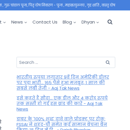
 गुरु चांडाल पूजा, पितृ दोष निवारण - पूजा , महाम्रत्युन्जय , गृह शांति , वास्तु दोष
t
News
Contact Us
Blog
Dhyan
Search
for:
भारतीय रुपया लगातार 9वें दिन अमेरिकी डॉलर
पर पड़ा भारी... 165 पैसे हुआ मजबूत, 1 साल की
सबसे लंबी तेजी - Aaj Tak News
इसे कहते हैं सौदा... एक डील और 4 करोड़ रुपये
तक सस्ती हो गई इस ब्रांड की कारें - Aaj Tak
News
डाबर के '100% शुद्ध' दावे वाले प्रोडक्ट पर रोक:
े
FSSAI ने शहद-घी समेत कई सामान बेचना बैन
े
किया; 15 दिन में रि... - Dainik Bhaskar