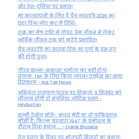
और देश-दुनिया पर प्रभाव!
मां कात्‍यायनी के लिए है चैत्र नवरात्रि 2026 का
छठा दिन! नोट कर लें तिथि!
Parakram Yog: 9 दिसंबर से सोने
शुक्र का मेष राशि में गोचर: प्रेम जीवन से लेकर
की तरह चमकेगी इन राशियों का
आर्थिक जीवन तक को करेंगे प्रभावित!
भाग्य, ज्येष्ठा नक्षत्र में दो ग्रहों का
चैत्र नवरात्रि का सातवां दिन: मां दुर्गा के इस रूप
गोचर देगा लाभ
की होगी पूजा!
By
November 30, 2023
गौरव खन्ना-आकांक्षा चमोला का नहीं होगा
तलाक, TRP के लिए किया प्लान? एक्ट्रेस का आया
रिएक्शन - Aaj Tak News
अभिनेता राजपाल यादव पर शिकंजा, 9 सितंबर को
नीलाम होंगी दो संपत्तियां, नोटिस चस्पा -
Hindustan
सन्नी देओल बोले- 'भारत मेरी मां तो पाकिस्तान
मौसी है': फिल्म 'बंटवारा 1947' के प्रमोशन के
दौरान दिया बयान, ... - Dainik Bhaskar
तेज प्रताप के डिनर पर भोजपुरी सितारों का बवाल,