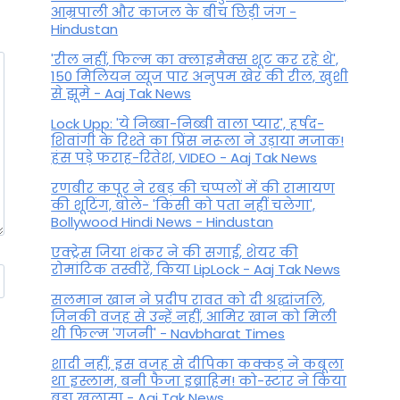
आम्रपाली और काजल के बीच छिड़ी जंग -
Hindustan
'रील नहीं, फिल्म का क्लाइमैक्स शूट कर रहे थे',
150 मिलियन व्यूज पार अनुपम खेर की रील, खुशी
से झूमे - Aaj Tak News
Lock Upp: 'ये निब्बा-निब्बी वाला प्यार', हर्षद-
शिवांगी के रिश्ते का प्रिंस नरूला ने उड़ाया मजाक!
हंस पड़े फराह-रितेश, VIDEO - Aaj Tak News
रणबीर कपूर ने रबड़ की चप्पलों में की रामायण
की शूटिंग, बोले- 'किसी को पता नहीं चलेगा',
Bollywood Hindi News - Hindustan
एक्ट्रेस जिया शंकर ने की सगाई, शेयर की
रोमांटिक तस्वीरें, किया LipLock - Aaj Tak News
सलमान खान ने प्रदीप रावत को दी श्रद्धांजलि,
जिनकी वजह से उन्हें नहीं, आमिर खान को मिली
थी फिल्म 'गजनी' - Navbharat Times
शादी नहीं, इस वजह से दीपिका कक्कड़ ने कबूला
था इस्लाम, बनी फैजा इब्राहिम! को-स्टार ने किया
बड़ा खुलासा - Aaj Tak News