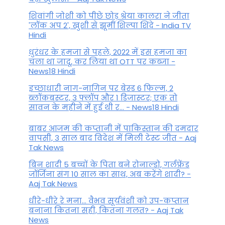
शिवांगी जोशी को पीछे छोड़ श्रेया कालरा ने जीता
'लॉक अप 2', खुशी से झूमीं शिल्पा शिंदे - India TV
Hindi
धुरंधर के हमजा से पहले, 2022 में इस हमजा का
चला था जादू, कर लिया था OTT पर कब्जा -
News18 Hindi
इच्छाधारी नाग-नागिन पर बेस्ड 6 फिल्म, 2
ब्लॉकबस्टर, 3 फ्लॉप और 1 डिजास्टर; एक तो
सावन के महीने में हुई थी र... - News18 Hindi
बाबर आजम की कप्तानी में पाकिस्तान की दमदार
वापसी, 3 साल बाद विदेश में मिली टेस्ट जीत - Aaj
Tak News
बिन शादी 5 बच्चों के पिता बने रोनाल्डो, गर्लफ्रेंड
जॉर्जिना संग 10 साल का साथ, अब करेंगे शादी? -
Aaj Tak News
धीरे-धीरे रे मना… वैभव सूर्यवंशी को उप-कप्तान
बनाना कितना सही, कितना गलत? - Aaj Tak
News