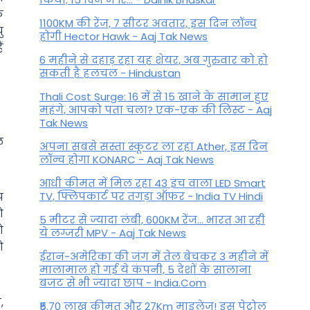
े
1100KM की रेंज, 7 सीटर अवतार, इस दिन लॉन्च
ु
होगी Hector Hawk - Aaj Tak News
ं
6 महीने से दहाड़ रहा यह शेयर, अब गुरुवार को हो
सकती है हलचल - Hindustan
Thali Cost Surge: 16 में से 15 खाने के सामान हुए
महंगे, आपको पता चला? एक-एक की लिस्ट - Aaj
Tak News
ल
अपना सबसे सस्ता स्कूटर ला रहा Ather, इस दिन
लॉन्च होगा KONARC - Aaj Tak News
आधी कीमत में मिल रहा 43 इंच वाला LED Smart
TV, फ्लिपकार्ट पर तगड़ा ऑफर - India TV Hindi
प
ो
5 मीटर से ज्यादा लंबी, 600KM रेंज... भारत आ रही
ो
ये लग्जरी MPV - Aaj Tak News
ो
ईरान-अमेरिका की जंग में तेल बेचकर 3 महीने में
मालामाल हो गई ये कंपनी, 5 देशों के सालाना
बजट से भी ज्यादा छाप - India.Com
,
₹5.70 लाख कीमत और 27Km माइलेज! इस पेट्रोल