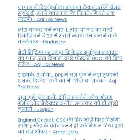
जापान में रिकॉर्ड्स का खजाना लेकर उतरेंगे वैभव
सूर्यवंशी, इतने कारनामे कि गिनते-गिनते थक
जाएंगे! - Aaj Tak News
जोस बटलर बने नंबर-1, तोड़ा पोलार्ड का वर्ल्ड
रिकॉर्ड; बने टी20 में सबसे ज्यादा रन बनाने वाले
बल्लेबाज - Hindustan
बेटी र‍िद्ध‍िमा पर उमड़ा क्रिकेटर सूर्यकुमार यादव
का प्यार, 'रख विश्वास' वाले पोस्ट से BCCI को दिया
संदेश - Aaj Tak News
9 छक्के, 6 चौके... DPL में यश धुल ने जड़ा तूफानी
शतक, द‍िग्वेश राठी को भी स‍िखाया सबक - Aaj
Tak News
'तुम मुझे ड्रॉप करो', रोहित शर्मा ने कोच गौतम
गंभीर और सेलेक्टर अजीत अगरकर को दी खुली
चुनौती - Jagran
England Cricket: CSK की हिट जोड़ी फिर दिखेगी
साथ! इंग्लैंड के कोच बनते ही फ्लेमिंग ने दिया हसी
को बड़ा ऑफर - Amar Ujala