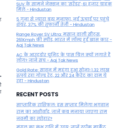
SUV के सामने नेक्सन का 'सरेंडर'; 61 हजार ग्राहक
मिले - Hindustan
5 गुना से ज्यादा बढ़ा मुनाफा, नई ऊंचाई पर पहुंचे
र
शेयर, 37% की तूफानी तेजी - Hindustan
Range Rover SV Ultra: मसाज वाली सीट्स,
261Kmph की स्पीड, भारत में लॉन्च हुई खास कार -
Aaj Tak News
AC के आउटडोर यूनिट के पास ग्रिल क्यों लगाते हैं
लोग? जाने सच - Aaj Tak News
Gold Rate: सावन में महंगा हुआ सोना! 1.32 लाख
रुपये रहा गोल्ड रेट, 22 और 24 कैरेट का दाम ये
रहा - Hindustan
ी
ा
RECENT POSTS
साप्ताहिक राशिफल: इस सप्ताह मिलेगा भगवान
राम का आशीर्वाद, जानें कब मनाया जाएगा राम
नवमी का त्योहार?
मंगल का कुंभ राशि में उदय: जानें स्‍टॉक मार्केट